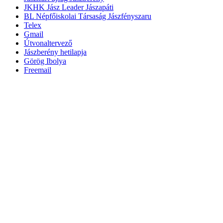
JKHK Jász Leader Jászapáti
BL Népfőiskolai Társaság Jászfényszaru
Telex
Gmail
Útvonaltervező
Jászberény hetilapja
Görög Ibolya
Freemail