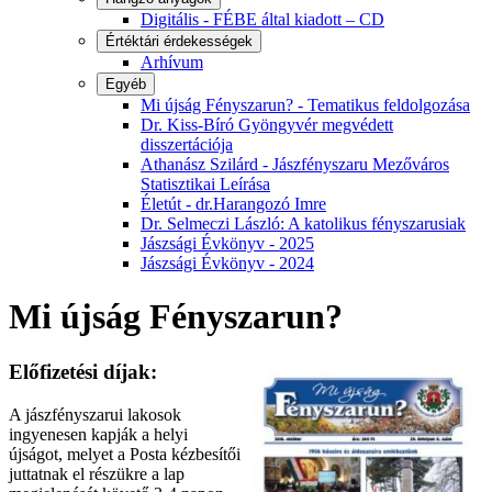
Digitális - FÉBE által kiadott – CD
Értéktári érdekességek
Arhívum
Egyéb
Mi újság Fényszarun? - Tematikus feldolgozása
Dr. Kiss-Bíró Gyöngyvér megvédett
disszertációja
Athanász Szilárd - Jászfényszaru Mezőváros
Statisztikai Leírása
Életút - dr.Harangozó Imre
Dr. Selmeczi László: A katolikus fényszarusiak
Jászsági Évkönyv - 2025
Jászsági Évkönyv - 2024
Mi újság Fényszarun?
Előfizetési díjak:
A jászfényszarui lakosok
ingyenesen kapják a helyi
újságot, melyet a Posta kézbesítői
juttatnak el részükre a lap