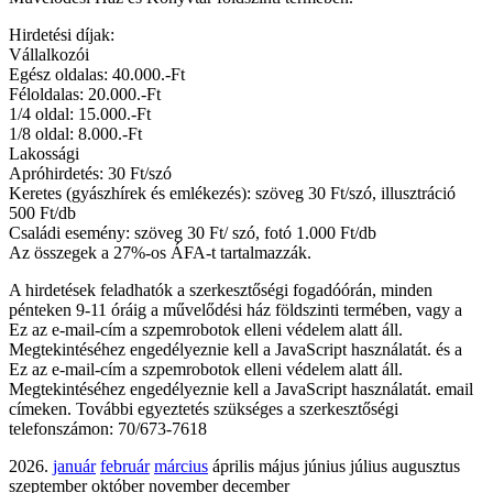
Hirdetési díjak:
Vállalkozói
Egész oldalas: 40.000.-Ft
Féloldalas: 20.000.-Ft
1/4 oldal: 15.000.-Ft
1/8 oldal: 8.000.-Ft
Lakossági
Apróhirdetés: 30 Ft/szó
Keretes (gyászhírek és emlékezés): szöveg 30 Ft/szó, illusztráció
500 Ft/db
Családi esemény: szöveg 30 Ft/ szó, fotó 1.000 Ft/db
Az összegek a 27%-os ÁFA-t tartalmazzák.
A hirdetések feladhatók a szerkesztőségi fogadóórán, minden
pénteken 9-11 óráig a művelődési ház földszinti termében, vagy a
Ez az e-mail-cím a szpemrobotok elleni védelem alatt áll.
Megtekintéséhez engedélyeznie kell a JavaScript használatát.
és a
Ez az e-mail-cím a szpemrobotok elleni védelem alatt áll.
Megtekintéséhez engedélyeznie kell a JavaScript használatát.
email
címeken. További egyeztetés szükséges a szerkesztőségi
telefonszámon: 70/673-7618
2026.
január
február
március
április május június július augusztus
szeptember október november december