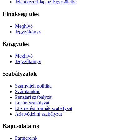
Jelentkezési lap az Egyesületbe
Elnökségi ülés
Meghívó
Jegyzőkönyv
Közgyűlés
Meghívó
Jegyzőkönyv
Szabályzatok
Számviteli politika
Számlatükör
Pénztári szabályzat
Leltári szabályzat
Elismerési formák szabályzat
Adatvédelmi szabályzat
Kapcsolataink
Partnereink