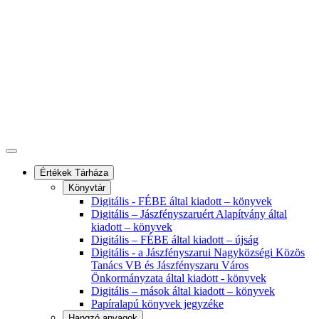
Értékek Tárháza
Könyvtár
Digitális - FÉBE által kiadott – könyvek
Digitális – Jászfényszaruért Alapítvány által
kiadott – könyvek
Digitális – FÉBE által kiadott – újság
Digitális - a Jászfényszarui Nagyközségi Közös
Tanács VB és Jászfényszaru Város
Önkormányzata által kiadott - könyvek
Digitális – mások által kiadott – könyvek
Papíralapú könyvek jegyzéke
Hangzó anyagok