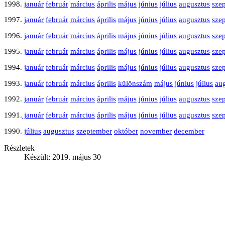
1998.
január
február
március
április
május
június
július
augusztus
sze
1997.
január
február
március
április
május
június
július
augusztus
sze
1996.
január
február
március
április
május
június
július
augusztus
sze
1995.
január
február
március
április
május
június
július
augusztus
sze
1994.
január
február
március
április
május
június
július
augusztus
sze
1993.
január
február
március
április
különszám
május
június
július
au
1992.
január
február
március
április
május
június
július
augusztus
sze
1991.
január
február
március
április
május
június
július
augusztus
sze
1990.
július
augusztus
szeptember
október
november
december
Részletek
Készült: 2019. május 30