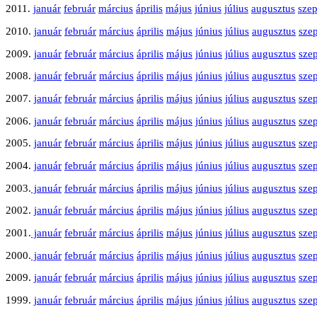
2011.
január
február
március
április
május
június
július
augusztus
sze
2010.
január
február
március
április
május
június
július
augusztus
sze
2009.
január
február
március
április
május
június
július
augusztus
sze
2008.
január
február
március
április
május
június
július
augusztus
sze
2007.
január
február
március
április
május
június
július
augusztus
sze
2006.
január
február
március
április
május
június
július
augusztus
sze
2005.
január
február
március
április
május
június
július
augusztus
sze
2004.
január
február
március
április
május
június
július
augusztus
sze
2003.
január
február
március
április
május
június
július
augusztus
sze
2002.
január
február
március
április
május
június
július
augusztus
sze
2001.
január
február
március
április
május
június
július
augusztus
sze
2000.
január
február
március
április
május
június
július
augusztus
sze
2009.
január
február
március
április
május
június
július
augusztus
sze
1999.
január
február
március
április
május
június
július
augusztus
sze