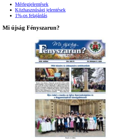
Mérlegjelentések
Közhasznúsági jelentések
1%-os felajánlás
Mi újság Fényszarun?