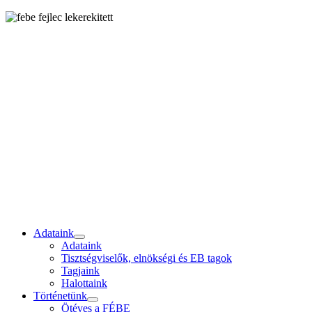
Adataink
Adataink
Tisztségviselők, elnökségi és EB tagok
Tagjaink
Halottaink
Történetünk
Ötéves a FÉBE