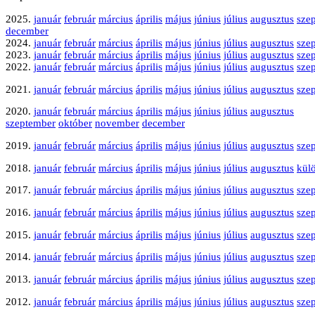
2025.
január
február
március
április
május
június
július
augusztus
sze
december
2024.
január
február
március
április
május
június
július
augusztus
sze
2023.
január
február
március
április
május
június
július
augusztus
sze
2022.
január
február
március
április
május
június
július
augusztus
sze
2021.
január
február
március
április
május
június
július
augusztus
sze
2020.
január
február
március
április
május
június
július
augusztus
szeptember
október
november
december
2019.
január
február
március
április
május
június
július
augusztus
sze
2018.
január
február
március
április
május
június
július
augusztus
kül
2017.
január
február
március
április
május
június
július
augusztus
sze
2016.
január
február
március
április
május
június
július
augusztus
sze
2015.
január
február
március
április
május
június
július
augusztus
sze
2014.
január
február
március
április
május
június
július
augusztus
sze
2013.
január
február
március
április
május
június
július
augusztus
sze
2012.
január
február
március
április
május
június
július
augusztus
sze