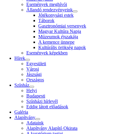
Események meghívói
Állandó rendezvényeink
Jótékonysági estek
Táborok
Gasztronómiai versenyek
Magyar Kultúra Napja
Múzeumok éjszakája
A kemence ünnepe
Kultúrális örökség napok
Események képekben
Hírek
Egyesületi
Városi
Jászsági
Országos
Színház
Helyi
Budapesti
Színházi hírlevél
Eddig látott előadások
Galéria
Alapítvány
Adataink
Alapítvány Alapító Okirata
A kuratórium tagjai