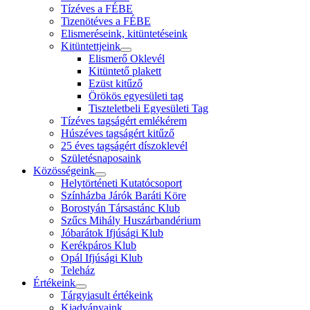
Tízéves a FÉBE
Tizenötéves a FÉBE
Elismeréseink, kitüntetéseink
Kitüntettjeink
Elismerő Oklevél
Kitüntető plakett
Ezüst kitűző
Örökös egyesületi tag
Tiszteletbeli Egyesületi Tag
Tízéves tagságért emlékérem
Húszéves tagságért kitűző
25 éves tagságért díszoklevél
Születésnaposaink
Közösségeink
Helytörténeti Kutatócsoport
Színházba Járók Baráti Köre
Borostyán Társastánc Klub
Szűcs Mihály Huszárbandérium
Jóbarátok Ifjúsági Klub
Kerékpáros Klub
Opál Ifjúsági Klub
Teleház
Értékeink
Tárgyiasult értékeink
Kiadványaink