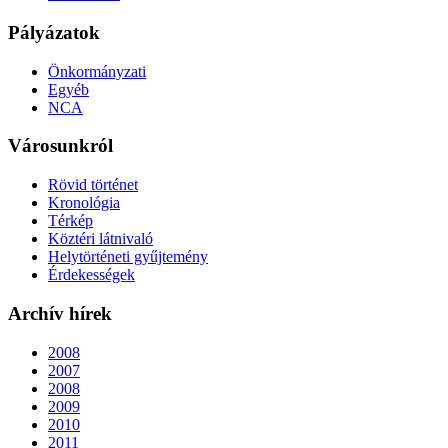
Pályázatok
Önkormányzati
Egyéb
NCA
Városunkról
Rövid történet
Kronológia
Térkép
Köztéri látnivaló
Helytörténeti gyűjtemény
Érdekességek
Archív hírek
2008
2007
2008
2009
2010
2011