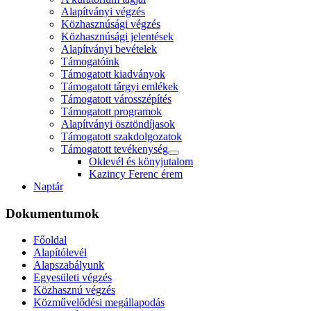
Alapítványi végzés
Közhasznúsági végzés
Közhasznúsági jelentések
Alapítványi bevételek
Támogatóink
Támogatott kiadványok
Támogatott tárgyi emlékek
Támogatott városszépítés
Támogatott programok
Alapítványi ösztöndíjasok
Támogatott szakdolgozatok
Támogatott tevékenység
Oklevél és könyjutalom
Kazincy Ferenc érem
Naptár
Dokumentumok
Főoldal
Alapítólevél
Alapszabályunk
Egyesületi végzés
Közhasznú végzés
Közművelődési megállapodás