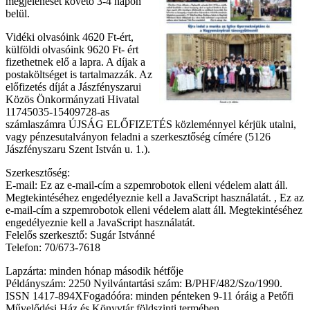
megjelenését követő 3-4 napon
belül.
Vidéki olvasóink 4620 Ft-ért,
külföldi olvasóink 9620 Ft- ért
fizethetnek elő a lapra. A díjak a
postaköltséget is tartalmazzák. Az
előfizetés díját a Jászfényszarui
Közös Önkormányzati Hivatal
11745035-15409728-as
számlaszámra ÚJSÁG ELŐFIZETÉS közleménnyel kérjük utalni,
vagy pénzesutalványon feladni a szerkesztőség címére (5126
Jászfényszaru Szent István u. 1.).
Szerkesztőség:
E-mail:
Ez az e-mail-cím a szpemrobotok elleni védelem alatt áll.
Megtekintéséhez engedélyeznie kell a JavaScript használatát.
,
Ez az
e-mail-cím a szpemrobotok elleni védelem alatt áll. Megtekintéséhez
engedélyeznie kell a JavaScript használatát.
Felelős szerkesztő: Sugár Istvánné
Telefon: 70/673-7618
Lapzárta: minden hónap második hétfője
Példányszám: 2250 Nyilvántartási szám: B/PHF/482/Szo/1990.
ISSN 1417-894XFogadóóra: minden pénteken 9-11 óráig a Petőfi
Művelődési Ház és Könyvtár földszinti termében.