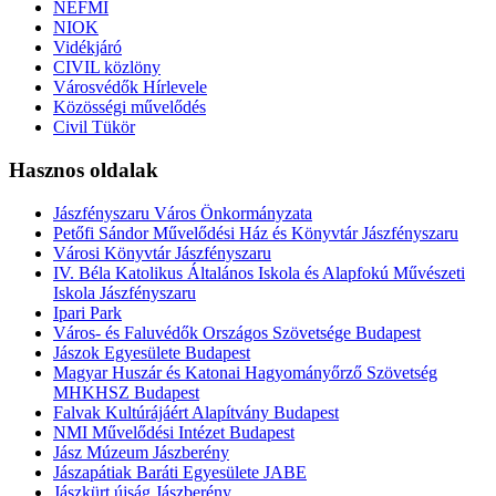
NEFMI
NIOK
Vidékjáró
CIVIL közlöny
Városvédők Hírlevele
Közösségi művelődés
Civil Tükör
Hasznos oldalak
Jászfényszaru Város Önkormányzata
Petőfi Sándor Művelődési Ház és Könyvtár Jászfényszaru
Városi Könyvtár Jászfényszaru
IV. Béla Katolikus Általános Iskola és Alapfokú Művészeti
Iskola Jászfényszaru
Ipari Park
Város- és Faluvédők Országos Szövetsége Budapest
Jászok Egyesülete Budapest
Magyar Huszár és Katonai Hagyományőrző Szövetség
MHKHSZ Budapest
Falvak Kultúrájáért Alapítvány Budapest
NMI Művelődési Intézet Budapest
Jász Múzeum Jászberény
Jászapátiak Baráti Egyesülete JABE
Jászkürt újság Jászberény