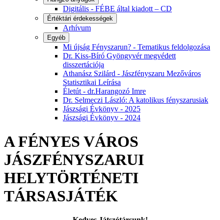
Digitális - FÉBE által kiadott – CD
Értéktári érdekességek
Arhívum
Egyéb
Mi újság Fényszarun? - Tematikus feldolgozása
Dr. Kiss-Bíró Gyöngyvér megvédett
disszertációja
Athanász Szilárd - Jászfényszaru Mezőváros
Statisztikai Leírása
Életút - dr.Harangozó Imre
Dr. Selmeczi László: A katolikus fényszarusiak
Jászsági Évkönyv - 2025
Jászsági Évkönyv - 2024
A FÉNYES VÁROS
JÁSZFÉNYSZARUI
HELYTÖRTÉNETI
TÁRSASJÁTÉK
Kedves Játszótársunk!