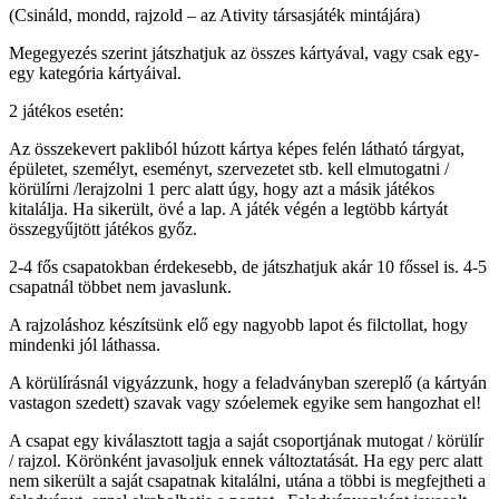
(Csináld, mondd, rajzold – az Ativity társasjáték mintájára)
Megegyezés szerint játszhatjuk az összes kártyával, vagy csak egy-
egy kategória kártyáival.
2 játékos esetén:
Az összekevert pakliból húzott kártya képes felén látható tárgyat,
épületet, személyt, eseményt, szervezetet stb. kell elmutogatni /
körülírni /lerajzolni 1 perc alatt úgy, hogy azt a másik játékos
kitalálja. Ha sikerült, övé a lap. A játék végén a legtöbb kártyát
összegyűjtött játékos győz.
2-4 fős csapatokban érdekesebb, de játszhatjuk akár 10 főssel is. 4-5
csapatnál többet nem javaslunk.
A rajzoláshoz készítsünk elő egy nagyobb lapot és filctollat, hogy
mindenki jól láthassa.
A körülírásnál vigyázzunk, hogy a feladványban szereplő (a kártyán
vastagon szedett) szavak vagy szóelemek egyike sem hangozhat el!
A csapat egy kiválasztott tagja a saját csoportjának mutogat / körülír
/ rajzol. Körönként javasoljuk ennek változtatását. Ha egy perc alatt
nem sikerült a saját csapatnak kitalálni, utána a többi is megfejtheti a