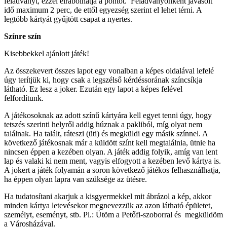
feladványt, ezzel elrabolhatja a pontot. Feladványonként javasolt
idő maximum 2 perc, de ettől egyezség szerint el lehet térni. A
legtöbb kártyát gyűjtött csapat a nyertes.
Színre szín
Kisebbekkel ajánlott játék!
Az összekevert összes lapot egy vonalban a képes oldalával lefelé
úgy terítjük ki, hogy csak a legszélső kérdéssorának színcsíkja
látható. Ez lesz a joker. Ezután egy lapot a képes felével
felfordítunk.
A játékosoknak az adott színű kártyára kell egyet tenni úgy, hogy
tetszés szerinti helyről addig húznak a pakliból, míg olyat nem
találnak. Ha talált, ráteszi (üti) és megküldi egy másik színnel. A
következő játékosnak már a küldött színt kell megtalálnia, ütnie ha
nincsen éppen a kezében olyan. A játék addig folyik, amíg van lent
lap és valaki ki nem ment, vagyis elfogyott a kezében levő kártya is.
A jokert a játék folyamán a soron következő játékos felhasználhatja,
ha éppen olyan lapra van szüksége az ütésre.
Ha tudatosítani akarjuk a kisgyermekkel mit ábrázol a kép, akkor
minden kártya letevésekor megnevezzük az azon látható épületet,
személyt, eseményt, stb. Pl.: Ütöm a Petőfi-szoborral és megküldöm
a Városházával.