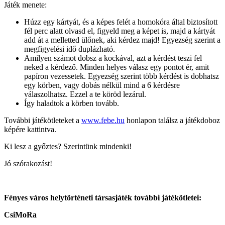
Játék menete:
Húzz egy kártyát, és a képes felét a homokóra által biztosított
fél perc alatt olvasd el, figyeld meg a képet is, majd a kártyát
add át a melletted ülőnek, aki kérdez majd! Egyezség szerint a
megfigyelési idő duplázható.
Amilyen számot dobsz a kockával, azt a kérdést teszi fel
neked a kérdező. Minden helyes válasz egy pontot ér, amit
papíron vezessetek. Egyezség szerint több kérdést is dobhatsz
egy körben, vagy dobás nélkül mind a 6 kérdésre
válaszolhatsz. Ezzel a te köröd lezárul.
Így haladtok a körben tovább.
További játékötleteket a
www.febe.hu
honlapon találsz a játékdoboz
képére kattintva.
Ki lesz a győztes? Szerintünk mindenki!
Jó szórakozást!
Fényes város helytörténeti társasjáték további játékötletei:
CsiMoRa