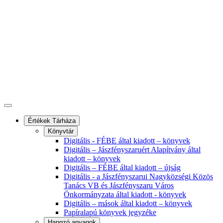
Értékek Tárháza
Könyvtár
Digitális - FÉBE által kiadott – könyvek
Digitális – Jászfényszaruért Alapítvány által
kiadott – könyvek
Digitális – FÉBE által kiadott – újság
Digitális - a Jászfényszarui Nagyközségi Közös
Tanács VB és Jászfényszaru Város
Önkormányzata által kiadott - könyvek
Digitális – mások által kiadott – könyvek
Papíralapú könyvek jegyzéke
Hangzó anyagok