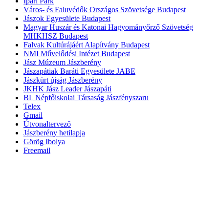
Ipari Park
Város- és Faluvédők Országos Szövetsége Budapest
Jászok Egyesülete Budapest
Magyar Huszár és Katonai Hagyományőrző Szövetség
MHKHSZ Budapest
Falvak Kultúrájáért Alapítvány Budapest
NMI Művelődési Intézet Budapest
Jász Múzeum Jászberény
Jászapátiak Baráti Egyesülete JABE
Jászkürt újság Jászberény
JKHK Jász Leader Jászapáti
BL Népfőiskolai Társaság Jászfényszaru
Telex
Gmail
Útvonaltervező
Jászberény hetilapja
Görög Ibolya
Freemail