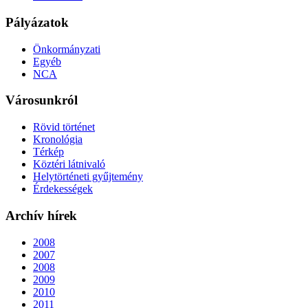
Pályázatok
Önkormányzati
Egyéb
NCA
Városunkról
Rövid történet
Kronológia
Térkép
Köztéri látnivaló
Helytörténeti gyűjtemény
Érdekességek
Archív hírek
2008
2007
2008
2009
2010
2011