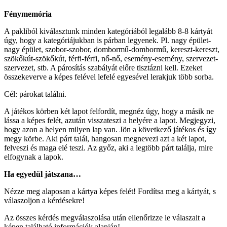
Fénymemória
A pakliból kiválasztunk minden kategóriából legalább 8-8 kártyát
úgy, hogy a kategóriájukban is párban legyenek. Pl. nagy épület-
nagy épület, szobor-szobor, dombormű-dombormű, kereszt-kereszt,
szökőkút-szökőkút, férfi-férfi, nő-nő, esemény-esemény, szervezet-
szervezet, stb. A párosítás szabályát előre tisztázni kell. Ezeket
összekeverve a képes felével lefelé egyesével lerakjuk több sorba.
Cél: párokat találni.
A játékos körben két lapot felfordít, megnéz úgy, hogy a másik ne
lássa a képes felét, azután visszateszi a helyére a lapot. Megjegyzi,
hogy azon a helyen milyen lap van. Jön a következő játékos és így
megy körbe. Aki párt talál, hangosan megnevezi azt a két lapot,
felveszi és maga elé teszi. Az győz, aki a legtöbb párt találja, mire
elfogynak a lapok.
Ha egyedül játszana…
Nézze meg alaposan a kártya képes felét! Fordítsa meg a kártyát, s
válaszoljon a kérdésekre!
Az összes kérdés megválaszolása után ellenőrizze le válaszait a
képen található információk alapján!