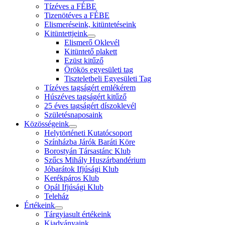
Tízéves a FÉBE
Tizenötéves a FÉBE
Elismeréseink, kitüntetéseink
Kitüntettjeink
Elismerő Oklevél
Kitüntető plakett
Ezüst kitűző
Örökös egyesületi tag
Tiszteletbeli Egyesületi Tag
Tízéves tagságért emlékérem
Húszéves tagságért kitűző
25 éves tagságért díszoklevél
Születésnaposaink
Közösségeink
Helytörténeti Kutatócsoport
Színházba Járók Baráti Köre
Borostyán Társastánc Klub
Szűcs Mihály Huszárbandérium
Jóbarátok Ifjúsági Klub
Kerékpáros Klub
Opál Ifjúsági Klub
Teleház
Értékeink
Tárgyiasult értékeink
Kiadványaink