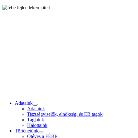
Adataink
Adataink
Tisztségviselők, elnökségi és EB tagok
Tagjaink
Halottaink
Történetünk
Ötéves a FÉBE