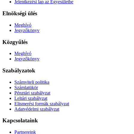
Jelentkezési lap az Egyesületbe
Elnökségi ülés
Meghívó
Jegyzőkönyv
Közgyűlés
Meghívó
Jegyzőkönyv
Szabályzatok
Számviteli politika
Számlatükör
Pénztári szabályzat
Leltári szabályzat
Elismerési formák szabályzat
Adatvédelmi szabályzat
Kapcsolataink
Partnereink