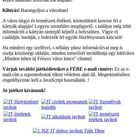
Kihívás!
Barangoljon a városban!
A város tárgyi és természeti értékeit, közterületeit keresse fel a
kártyák alapján! Legyen szemfüles megfigyelő, s találjon még több
információt a kártyán szereplő képről a helyszínen. Vigye el
családját, barátját, s fedezzék fel együtt Jászfényszaru kincseit!
Ha mindezt egy szelfivel, s néhány plusz információval meg is
osztja közösségi oldalán, minden ismerősét invitálhatja egy kihívásra
„Minden héten új Fényes város kincs” címmel.
Várjuk további játékötleteiket a FÉBE e-mail címére:
Ez az e-
mail-cím a szpemrobotok elleni védelem alatt áll. Megtekintéséhez
engedélyeznie kell a JavaScript használatát.
!
Jó játékot kívánunk!