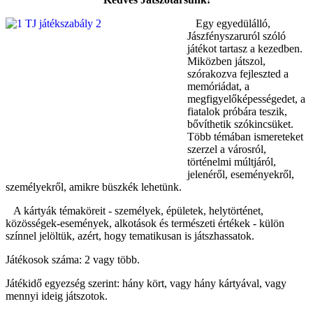
Egy egyedülálló,
Jászfényszaruról szóló
játékot tartasz a kezedben.
Miközben játszol,
szórakozva fejleszted a
memóriádat, a
megfigyelőképességedet, a
fiatalok próbára teszik,
bővíthetik szókincsüket.
Több témában ismereteket
szerzel a városról,
történelmi múltjáról,
jelenéről, eseményekről,
személyekről, amikre büszkék lehetünk.
A kártyák témaköreit - személyek, épületek, helytörténet,
közösségek-események, alkotások és természeti értékek - külön
színnel jelöltük, azért, hogy tematikusan is játszhassatok.
Játékosok száma: 2 vagy több.
Játékidő egyezség szerint: hány kört, vagy hány kártyával, vagy
mennyi ideig játszotok.