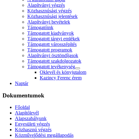
Alapítványi végzés
Közhasznúsági végzés
Közhasznúsági jelentések
Alapítványi bevételek
Támogatóink
Támogatott kiadványok
Támogatott tárgyi emlékek
Támogatott városszépítés
Támogatott programok
Alapítványi ösztöndíjasok
Támogatott szakdolgozatok
Támogatott tevékenység
Oklevél és könyjutalom
Kazincy Ferenc érem
Naptár
Dokumentumok
Főoldal
Alapítólevél
Alapszabályunk
Egyesületi végzés
Közhasznú végzés
Közművelődési megállapodás