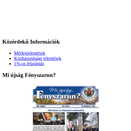
Közérdekű Információk
Mérlegjelentések
Közhasznúsági jelentések
1%-os felajánlás
Mi újság Fényszarun?