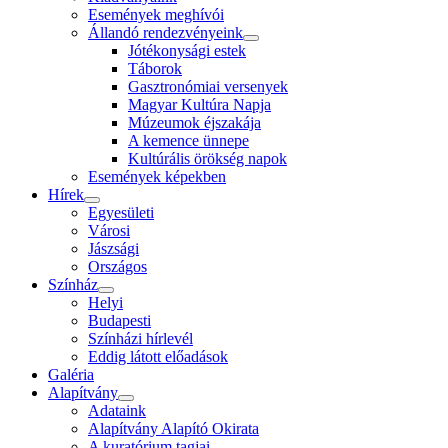
Események meghívói
Állandó rendezvényeink
Jótékonysági estek
Táborok
Gasztronómiai versenyek
Magyar Kultúra Napja
Múzeumok éjszakája
A kemence ünnepe
Kultúrális örökség napok
Események képekben
Hírek
Egyesületi
Városi
Jászsági
Országos
Színház
Helyi
Budapesti
Színházi hírlevél
Eddig látott előadások
Galéria
Alapítvány
Adataink
Alapítvány Alapító Okirata
A kuratórium tagjai