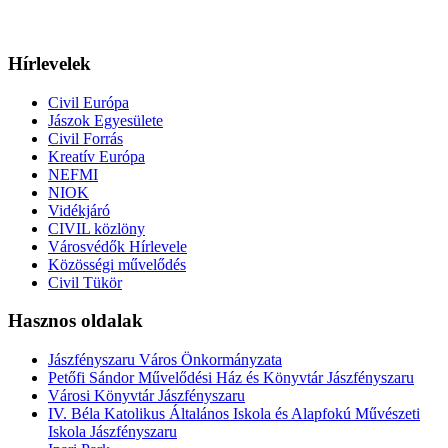
Hírlevelek
Civil Európa
Jászok Egyesülete
Civil Forrás
Kreatív Európa
NEFMI
NIOK
Vidékjáró
CIVIL közlöny
Városvédők Hírlevele
Közösségi művelődés
Civil Tükör
Hasznos oldalak
Jászfényszaru Város Önkormányzata
Petőfi Sándor Művelődési Ház és Könyvtár Jászfényszaru
Városi Könyvtár Jászfényszaru
IV. Béla Katolikus Általános Iskola és Alapfokú Művészeti
Iskola Jászfényszaru