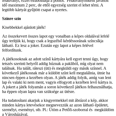
feladványt, ezzel elrabolhatja a pontot. Feladványonként javasolt
idő maximum 2 perc, de ettől egyezség szerint el lehet térni. A
legtöbb kártyát gyűjtött csapat a nyertes.
Színre szín
Kisebbekkel ajánlott játék!
Az összekevert összes lapot egy vonalban a képes oldalával lefelé
úgy terítjük ki, hogy csak a legszélső kérdéssorának színcsíkja
látható. Ez lesz a joker. Ezután egy lapot a képes felével
felfordítunk.
A játékosoknak az adott színű kártyára kell egyet tenni úgy, hogy
tetszés szerinti helyről addig húznak a pakliból, míg olyat nem
találnak. Ha talált, ráteszi (üti) és megküldi egy másik színnel. A
következő játékosnak már a küldött színt kell megtalálnia, ütnie ha
nincsen éppen a kezében olyan. A játék addig folyik, amíg van lent
lap és valaki ki nem ment, vagyis elfogyott a kezében levő kártya is.
A jokert a játék folyamán a soron következő játékos felhasználhatja,
ha éppen olyan lapra van szüksége az ütésre.
Ha tudatosítani akarjuk a kisgyermekkel mit ábrázol a kép, akkor
minden kártya letevésekor megnevezzük az azon látható épületet,
személyt, eseményt, stb. Pl.: Ütöm a Petőfi-szoborral és megküldöm
a Városházával.