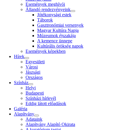
Események meghívói
Állandó rendezvényeink
Jótékonysági estek
Táborok
Gasztronómiai versenyek
Magyar Kultúra Napja
Múzeumok éjszakája
A kemence ünnepe
Kultúrális örökség napok
Események képekben
Hírek
Egyesületi
Városi
Jászsági
Országos
Színház
Helyi
Budapesti
Színházi hírlevél
Eddig látott előadások
Galéria
Alapítvány
Adataink
Alapítvány Alapító Okirata
A kuratórium tagjai