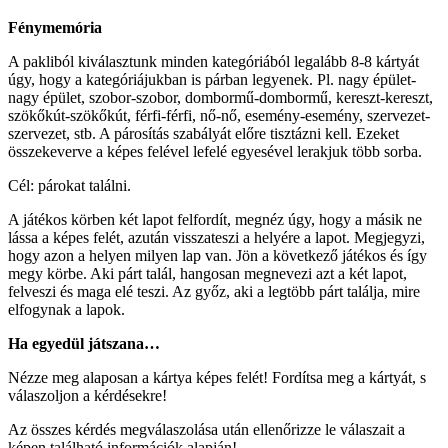
Fénymemória
A pakliból kiválasztunk minden kategóriából legalább 8-8 kártyát
úgy, hogy a kategóriájukban is párban legyenek. Pl. nagy épület-
nagy épület, szobor-szobor, dombormű-dombormű, kereszt-kereszt,
szökőkút-szökőkút, férfi-férfi, nő-nő, esemény-esemény, szervezet-
szervezet, stb. A párosítás szabályát előre tisztázni kell. Ezeket
összekeverve a képes felével lefelé egyesével lerakjuk több sorba.
Cél: párokat találni.
A játékos körben két lapot felfordít, megnéz úgy, hogy a másik ne
lássa a képes felét, azután visszateszi a helyére a lapot. Megjegyzi,
hogy azon a helyen milyen lap van. Jön a következő játékos és így
megy körbe. Aki párt talál, hangosan megnevezi azt a két lapot,
felveszi és maga elé teszi. Az győz, aki a legtöbb párt találja, mire
elfogynak a lapok.
Ha egyedül játszana…
Nézze meg alaposan a kártya képes felét! Fordítsa meg a kártyát, s
válaszoljon a kérdésekre!
Az összes kérdés megválaszolása után ellenőrizze le válaszait a
képen található információk alapján!