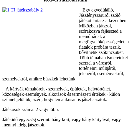
Egy egyedülálló,
Jászfényszaruról szóló
játékot tartasz a kezedben.
Miközben játszol,
szórakozva fejleszted a
memóriádat, a
megfigyelőképességedet, a
fiatalok próbára teszik,
bővíthetik szókincsüket.
Több témában ismereteket
szerzel a városról,
történelmi múltjáról,
jelenéről, eseményekről,
személyekről, amikre büszkék lehetünk.
A kártyák témaköreit - személyek, épületek, helytörténet,
közösségek-események, alkotások és természeti értékek - külön
színnel jelöltük, azért, hogy tematikusan is játszhassatok.
Játékosok száma: 2 vagy több.
Játékidő egyezség szerint: hány kört, vagy hány kártyával, vagy
mennyi ideig játszotok.