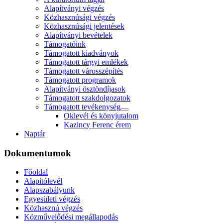
Alapítványi végzés
Közhasznúsági végzés
Közhasznúsági jelentések
Alapítványi bevételek
Támogatóink
Támogatott kiadványok
Támogatott tárgyi emlékek
Támogatott városszépítés
Támogatott programok
Alapítványi ösztöndíjasok
Támogatott szakdolgozatok
Támogatott tevékenység
Oklevél és könyjutalom
Kazincy Ferenc érem
Naptár
Dokumentumok
Főoldal
Alapítólevél
Alapszabályunk
Egyesületi végzés
Közhasznú végzés
Közművelődési megállapodás