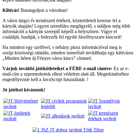
Kihívás!
Barangoljon a városban!
A város tárgyi és természeti értékeit, közterületeit keresse fel a
kártyák alapján! Legyen szemfüles megfigyelő, s találjon még több
információt a kártyán szereplő képről a helyszínen. Vigye el
családját, barátját, s fedezzék fel együtt Jászfényszaru kincseit!
Ha mindezt egy szelfivel, s néhány plusz információval meg is
osztja közösségi oldalán, minden ismerősét invitálhatja egy kihívásra
„Minden héten új Fényes város kincs” címmel.
Várjuk további játékötleteiket a FÉBE e-mail címére:
Ez az e-
mail-cím a szpemrobotok elleni védelem alatt áll. Megtekintéséhez
engedélyeznie kell a JavaScript használatát.
!
Jó játékot kívánunk!