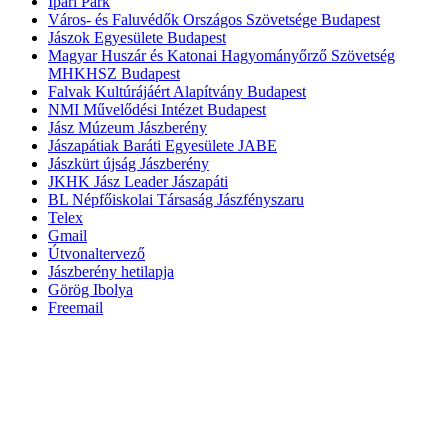
Ipari Park
Város- és Faluvédők Országos Szövetsége Budapest
Jászok Egyesülete Budapest
Magyar Huszár és Katonai Hagyományőrző Szövetség
MHKHSZ Budapest
Falvak Kultúrájáért Alapítvány Budapest
NMI Művelődési Intézet Budapest
Jász Múzeum Jászberény
Jászapátiak Baráti Egyesülete JABE
Jászkürt újság Jászberény
JKHK Jász Leader Jászapáti
BL Népfőiskolai Társaság Jászfényszaru
Telex
Gmail
Útvonaltervező
Jászberény hetilapja
Görög Ibolya
Freemail