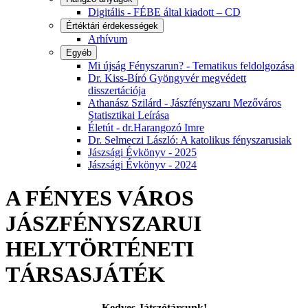
Digitális - FÉBE által kiadott – CD
Értéktári érdekességek
Arhívum
Egyéb
Mi újság Fényszarun? - Tematikus feldolgozása
Dr. Kiss-Bíró Gyöngyvér megvédett
disszertációja
Athanász Szilárd - Jászfényszaru Mezőváros
Statisztikai Leírása
Életút - dr.Harangozó Imre
Dr. Selmeczi László: A katolikus fényszarusiak
Jászsági Évkönyv - 2025
Jászsági Évkönyv - 2024
A FÉNYES VÁROS
JÁSZFÉNYSZARUI
HELYTÖRTÉNETI
TÁRSASJÁTÉK
Kedves Játszótársunk!