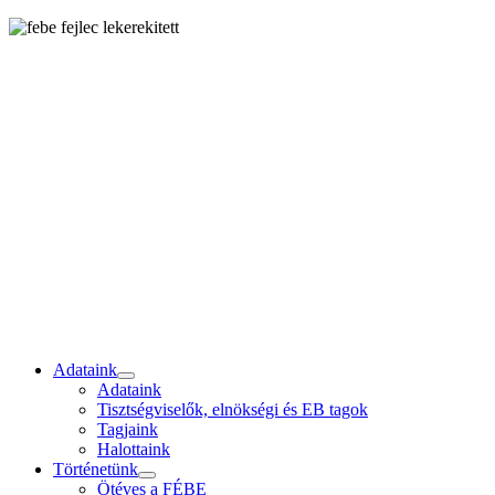
Adataink
Adataink
Tisztségviselők, elnökségi és EB tagok
Tagjaink
Halottaink
Történetünk
Ötéves a FÉBE