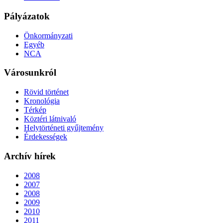
Pályázatok
Önkormányzati
Egyéb
NCA
Városunkról
Rövid történet
Kronológia
Térkép
Köztéri látnivaló
Helytörténeti gyűjtemény
Érdekességek
Archív hírek
2008
2007
2008
2009
2010
2011