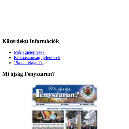
Közérdekű Információk
Mérlegjelentések
Közhasznúsági jelentések
1%-os felajánlás
Mi újság Fényszarun?