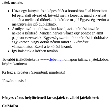
Játék menete:
Húzz egy kártyát, és a képes felét a homokóra által biztosított
fél perc alatt olvasd el, figyeld meg a képet is, majd a kártyát
add át a melletted ülőnek, aki kérdez majd! Egyezség szerint a
megfigyelési idő duplázható.
Amilyen számot dobsz a kockával, azt a kérdést teszi fel
neked a kérdező. Minden helyes válasz egy pontot ér, amit
papíron vezessetek. Egyezség szerint több kérdést is dobhatsz
egy körben, vagy dobás nélkül mind a 6 kérdésre
válaszolhatsz. Ezzel a te köröd lezárul.
Így haladtok a körben tovább.
További játékötleteket a
www.febe.hu
honlapon találsz a játékdoboz
képére kattintva.
Ki lesz a győztes? Szerintünk mindenki!
Jó szórakozást!
Fényes város helytörténeti társasjáték további játékötletei:
CsiMoRa