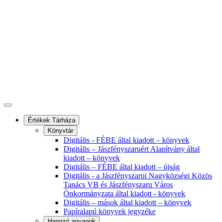
Értékek Tárháza
Könyvtár
Digitális - FÉBE által kiadott – könyvek
Digitális – Jászfényszaruért Alapítvány által
kiadott – könyvek
Digitális – FÉBE által kiadott – újság
Digitális - a Jászfényszarui Nagyközségi Közös
Tanács VB és Jászfényszaru Város
Önkormányzata által kiadott - könyvek
Digitális – mások által kiadott – könyvek
Papíralapú könyvek jegyzéke
Hangzó anyagok