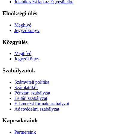
Jelentkezési lap az Egyesületbe
Elnökségi ülés
Meghívó
Jegyzőkönyv
Közgyűlés
Meghívó
Jegyzőkönyv
Szabályzatok
Számviteli politika
Számlatükör
Pénztári szabályzat
Leltári szabályzat
Elismerési formák szabályzat
Adatvédelmi szabályzat
Kapcsolataink
Partnereink