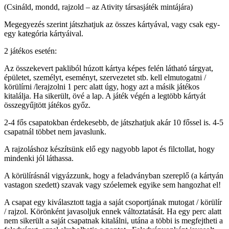
(Csináld, mondd, rajzold – az Ativity társasjáték mintájára)
Megegyezés szerint játszhatjuk az összes kártyával, vagy csak egy-
egy kategória kártyáival.
2 játékos esetén:
Az összekevert pakliból húzott kártya képes felén látható tárgyat,
épületet, személyt, eseményt, szervezetet stb. kell elmutogatni /
körülírni /lerajzolni 1 perc alatt úgy, hogy azt a másik játékos
kitalálja. Ha sikerült, övé a lap. A játék végén a legtöbb kártyát
összegyűjtött játékos győz.
2-4 fős csapatokban érdekesebb, de játszhatjuk akár 10 főssel is. 4-5
csapatnál többet nem javaslunk.
A rajzoláshoz készítsünk elő egy nagyobb lapot és filctollat, hogy
mindenki jól láthassa.
A körülírásnál vigyázzunk, hogy a feladványban szereplő (a kártyán
vastagon szedett) szavak vagy szóelemek egyike sem hangozhat el!
A csapat egy kiválasztott tagja a saját csoportjának mutogat / körülír
/ rajzol. Körönként javasoljuk ennek változtatását. Ha egy perc alatt
nem sikerült a saját csapatnak kitalálni, utána a többi is megfejtheti a