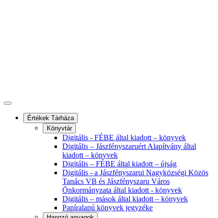
Értékek Tárháza
Könyvtár
Digitális - FÉBE által kiadott – könyvek
Digitális – Jászfényszaruért Alapítvány által
kiadott – könyvek
Digitális – FÉBE által kiadott – újság
Digitális - a Jászfényszarui Nagyközségi Közös
Tanács VB és Jászfényszaru Város
Önkormányzata által kiadott - könyvek
Digitális – mások által kiadott – könyvek
Papíralapú könyvek jegyzéke
Hangzó anyagok