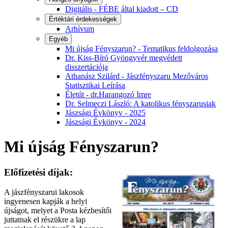
Digitális - FÉBE által kiadott – CD
Értéktári érdekességek
Arhívum
Egyéb
Mi újság Fényszarun? - Tematikus feldolgozása
Dr. Kiss-Bíró Gyöngyvér megvédett
disszertációja
Athanász Szilárd - Jászfényszaru Mezőváros
Statisztikai Leírása
Életút - dr.Harangozó Imre
Dr. Selmeczi László: A katolikus fényszarusiak
Jászsági Évkönyv - 2025
Jászsági Évkönyv - 2024
Mi újság Fényszarun?
Előfizetési díjak:
A jászfényszarui lakosok
ingyenesen kapják a helyi
újságot, melyet a Posta kézbesítői
juttatnak el részükre a lap