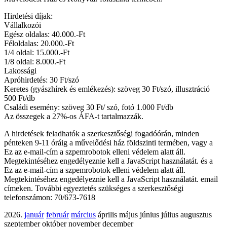
Hirdetési díjak:
Vállalkozói
Egész oldalas: 40.000.-Ft
Féloldalas: 20.000.-Ft
1/4 oldal: 15.000.-Ft
1/8 oldal: 8.000.-Ft
Lakossági
Apróhirdetés: 30 Ft/szó
Keretes (gyászhírek és emlékezés): szöveg 30 Ft/szó, illusztráció
500 Ft/db
Családi esemény: szöveg 30 Ft/ szó, fotó 1.000 Ft/db
Az összegek a 27%-os ÁFA-t tartalmazzák.
A hirdetések feladhatók a szerkesztőségi fogadóórán, minden
pénteken 9-11 óráig a művelődési ház földszinti termében, vagy a
Ez az e-mail-cím a szpemrobotok elleni védelem alatt áll.
Megtekintéséhez engedélyeznie kell a JavaScript használatát.
és a
Ez az e-mail-cím a szpemrobotok elleni védelem alatt áll.
Megtekintéséhez engedélyeznie kell a JavaScript használatát.
email
címeken. További egyeztetés szükséges a szerkesztőségi
telefonszámon: 70/673-7618
2026.
január
február
március
április május június július augusztus
szeptember október november december