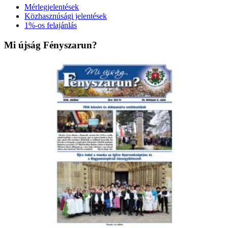
Mérlegjelentések
Közhasznúsági jelentések
1%-os felajánlás
Mi újság Fényszarun?