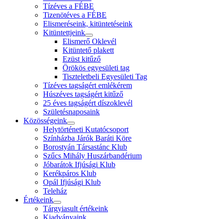
Tízéves a FÉBE
Tizenötéves a FÉBE
Elismeréseink, kitüntetéseink
Kitüntettjeink
Elismerő Oklevél
Kitüntető plakett
Ezüst kitűző
Örökös egyesületi tag
Tiszteletbeli Egyesületi Tag
Tízéves tagságért emlékérem
Húszéves tagságért kitűző
25 éves tagságért díszoklevél
Születésnaposaink
Közösségeink
Helytörténeti Kutatócsoport
Színházba Járók Baráti Köre
Borostyán Társastánc Klub
Szűcs Mihály Huszárbandérium
Jóbarátok Ifjúsági Klub
Kerékpáros Klub
Opál Ifjúsági Klub
Teleház
Értékeink
Tárgyiasult értékeink
Kiadványaink