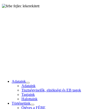
Adataink
Adataink
Tisztségviselők, elnökségi és EB tagok
Tagjaink
Halottaink
Történetünk
Ötéves a FÉBE