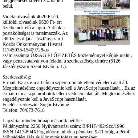
megjelenését követő 3-4 napon
belül.
Vidéki olvasóink 4620 Ft-ért,
külföldi olvasóink 9620 Ft- ért
fizethetnek elő a lapra. A díjak a
postaköltséget is tartalmazzák. Az
előfizetés díját a Jászfényszarui
Közös Önkormányzati Hivatal
11745035-15409728-as
számlaszámra ÚJSÁG ELŐFIZETÉS közleménnyel kérjük utalni,
vagy pénzesutalványon feladni a szerkesztőség címére (5126
Jászfényszaru Szent István u. 1.).
Szerkesztőség:
E-mail:
Ez az e-mail-cím a szpemrobotok elleni védelem alatt áll.
Megtekintéséhez engedélyeznie kell a JavaScript használatát.
,
Ez az
e-mail-cím a szpemrobotok elleni védelem alatt áll. Megtekintéséhez
engedélyeznie kell a JavaScript használatát.
Felelős szerkesztő: Sugár Istvánné
Telefon: 70/673-7618
Lapzárta: minden hónap második hétfője
Példányszám: 2250 Nyilvántartási szám: B/PHF/482/Szo/1990.
ISSN 1417-894XFogadóóra: minden pénteken 9-11 óráig a Petőfi
Művelődési Ház és Könyvtár földszinti termében.