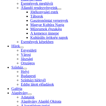
Események meghívói
Állandó rendezvényeink
Jótékonysági estek
Táborok
Gasztronómiai versenyek
Magyar Kultúra Napja
Múzeumok éjszakája
A kemence ünnepe
Kultúrális örökség napok
Események képekben
Hírek
Egyesületi
Városi
Jászsági
Országos
Színház
Helyi
Budapesti
Színházi hírlevél
Eddig látott előadások
Galéria
Alapítvány
Adataink
Alapítvány Alapító Okirata
A kuratórium tagjai