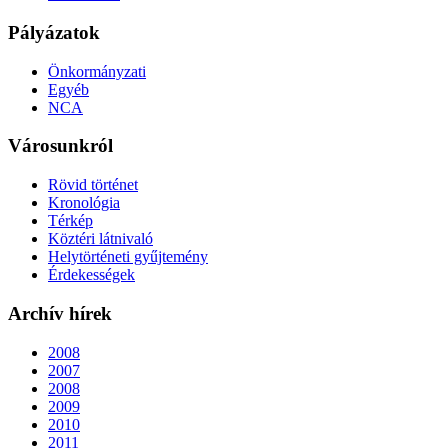
Pályázatok
Önkormányzati
Egyéb
NCA
Városunkról
Rövid történet
Kronológia
Térkép
Köztéri látnivaló
Helytörténeti gyűjtemény
Érdekességek
Archív hírek
2008
2007
2008
2009
2010
2011