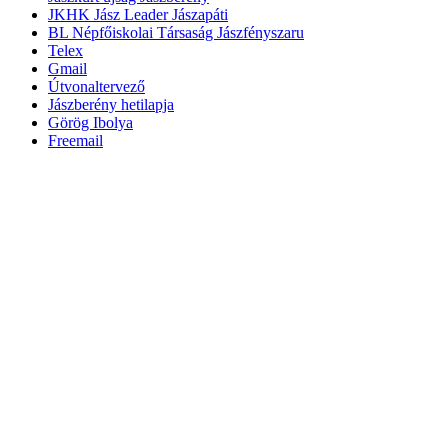
JKHK Jász Leader Jászapáti
BL Népfőiskolai Társaság Jászfényszaru
Telex
Gmail
Útvonaltervező
Jászberény hetilapja
Görög Ibolya
Freemail