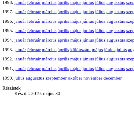
1998.
január
február
március
április
május
június
július
augusztus
sze
1997.
január
február
március
április
május
június
július
augusztus
sze
1996.
január
február
március
április
május
június
július
augusztus
sze
1995.
január
február
március
április
május
június
július
augusztus
sze
1994.
január
február
március
április
május
június
július
augusztus
sze
1993.
január
február
március
április
különszám
május
június
július
au
1992.
január
február
március
április
május
június
július
augusztus
sze
1991.
január
február
március
április
május
június
július
augusztus
sze
1990.
július
augusztus
szeptember
október
november
december
Részletek
Készült: 2019. május 30