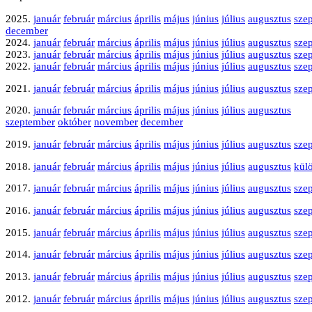
2025.
január
február
március
április
május
június
július
augusztus
sze
december
2024.
január
február
március
április
május
június
július
augusztus
sze
2023.
január
február
március
április
május
június
július
augusztus
sze
2022.
január
február
március
április
május
június
július
augusztus
sze
2021.
január
február
március
április
május
június
július
augusztus
sze
2020.
január
február
március
április
május
június
július
augusztus
szeptember
október
november
december
2019.
január
február
március
április
május
június
július
augusztus
sze
2018.
január
február
március
április
május
június
július
augusztus
kül
2017.
január
február
március
április
május
június
július
augusztus
sze
2016.
január
február
március
április
május
június
július
augusztus
sze
2015.
január
február
március
április
május
június
július
augusztus
sze
2014.
január
február
március
április
május
június
július
augusztus
sze
2013.
január
február
március
április
május
június
július
augusztus
sze
2012.
január
február
március
április
május
június
július
augusztus
sze