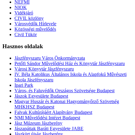
NEFMI
NIOK
Vidékjáró
CIVIL közlöny
Városvédők Hírlevele
Közösségi művelődés
Civil Tükör
Hasznos oldalak
Jászfényszaru Város Önkormányzata
Petőfi Sándor Művelődési Ház és Könyvtár Jászfényszaru
Városi Könyvtár Jászfényszaru
IV. Béla Katolikus Általános Iskola és Alapfokú Művészeti
Iskola Jászfényszaru
Ipari Park
Város- és Faluvédők Országos Szövetsége Budapest
Jászok Egyesülete Budapest
Magyar Huszár és Katonai Hagyományőrző Szövetség
MHKHSZ Budapest
Falvak Kultúrájáért Alapítvány Budapest
NMI Művelődési Intézet Budapest
Jász Múzeum Jászberény
Jászapátiak Baráti Egyesülete JABE
Jászkürt újság Jászberény