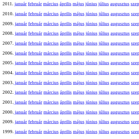
2011.
január
február
március
április
május
június
július
augusztus
sze
2010.
január
február
március
április
május
június
július
augusztus
sze
2009.
január
február
március
április
május
június
július
augusztus
sze
2008.
január
február
március
április
május
június
július
augusztus
sze
2007.
január
február
március
április
május
június
július
augusztus
sze
2006.
január
február
március
április
május
június
július
augusztus
sze
2005.
január
február
március
április
május
június
július
augusztus
sze
2004.
január
február
március
április
május
június
július
augusztus
sze
2003.
január
február
március
április
május
június
július
augusztus
sze
2002.
január
február
március
április
május
június
július
augusztus
sze
2001.
január
február
március
április
május
június
július
augusztus
sze
2000.
január
február
március
április
május
június
július
augusztus
sze
2009.
január
február
március
április
május
június
július
augusztus
sze
1999.
január
február
március
április
május
június
július
augusztus
sze