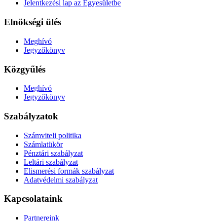
Jelentkezési lap az Egyesületbe
Elnökségi ülés
Meghívó
Jegyzőkönyv
Közgyűlés
Meghívó
Jegyzőkönyv
Szabályzatok
Számviteli politika
Számlatükör
Pénztári szabályzat
Leltári szabályzat
Elismerési formák szabályzat
Adatvédelmi szabályzat
Kapcsolataink
Partnereink