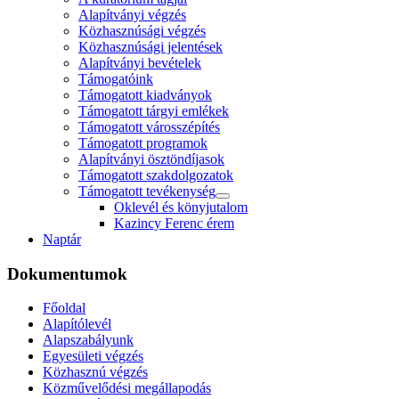
Alapítványi végzés
Közhasznúsági végzés
Közhasznúsági jelentések
Alapítványi bevételek
Támogatóink
Támogatott kiadványok
Támogatott tárgyi emlékek
Támogatott városszépítés
Támogatott programok
Alapítványi ösztöndíjasok
Támogatott szakdolgozatok
Támogatott tevékenység
Oklevél és könyjutalom
Kazincy Ferenc érem
Naptár
Dokumentumok
Főoldal
Alapítólevél
Alapszabályunk
Egyesületi végzés
Közhasznú végzés
Közművelődési megállapodás