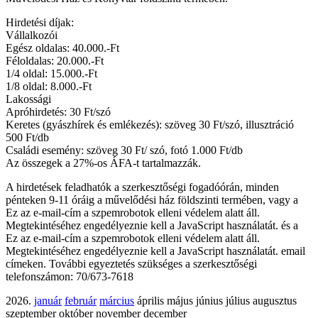
Hirdetési díjak:
Vállalkozói
Egész oldalas: 40.000.-Ft
Féloldalas: 20.000.-Ft
1/4 oldal: 15.000.-Ft
1/8 oldal: 8.000.-Ft
Lakossági
Apróhirdetés: 30 Ft/szó
Keretes (gyászhírek és emlékezés): szöveg 30 Ft/szó, illusztráció
500 Ft/db
Családi esemény: szöveg 30 Ft/ szó, fotó 1.000 Ft/db
Az összegek a 27%-os ÁFA-t tartalmazzák.
A hirdetések feladhatók a szerkesztőségi fogadóórán, minden
pénteken 9-11 óráig a művelődési ház földszinti termében, vagy a
Ez az e-mail-cím a szpemrobotok elleni védelem alatt áll.
Megtekintéséhez engedélyeznie kell a JavaScript használatát.
és a
Ez az e-mail-cím a szpemrobotok elleni védelem alatt áll.
Megtekintéséhez engedélyeznie kell a JavaScript használatát.
email
címeken. További egyeztetés szükséges a szerkesztőségi
telefonszámon: 70/673-7618
2026.
január
február
március
április május június július augusztus
szeptember október november december