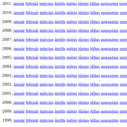
2011.
január
február
március
április
május
június
július
augusztus
sze
2010.
január
február
március
április
május
június
július
augusztus
sze
2009.
január
február
március
április
május
június
július
augusztus
sze
2008.
január
február
március
április
május
június
július
augusztus
sze
2007.
január
február
március
április
május
június
július
augusztus
sze
2006.
január
február
március
április
május
június
július
augusztus
sze
2005.
január
február
március
április
május
június
július
augusztus
sze
2004.
január
február
március
április
május
június
július
augusztus
sze
2003.
január
február
március
április
május
június
július
augusztus
sze
2002.
január
február
március
április
május
június
július
augusztus
sze
2001.
január
február
március
április
május
június
július
augusztus
sze
2000.
január
február
március
április
május
június
július
augusztus
sze
2009.
január
február
március
április
május
június
július
augusztus
sze
1999.
január
február
március
április
május
június
július
augusztus
sze