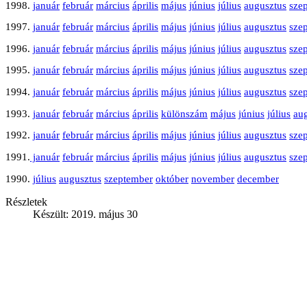
1998.
január
február
március
április
május
június
július
augusztus
sze
1997.
január
február
március
április
május
június
július
augusztus
sze
1996.
január
február
március
április
május
június
július
augusztus
sze
1995.
január
február
március
április
május
június
július
augusztus
sze
1994.
január
február
március
április
május
június
július
augusztus
sze
1993.
január
február
március
április
különszám
május
június
július
au
1992.
január
február
március
április
május
június
július
augusztus
sze
1991.
január
február
március
április
május
június
július
augusztus
sze
1990.
július
augusztus
szeptember
október
november
december
Részletek
Készült: 2019. május 30