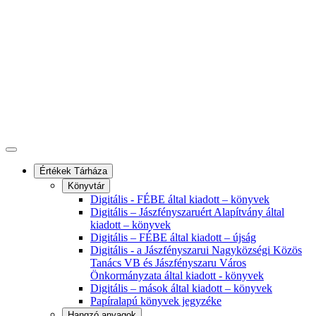
Értékek Tárháza
Könyvtár
Digitális - FÉBE által kiadott – könyvek
Digitális – Jászfényszaruért Alapítvány által
kiadott – könyvek
Digitális – FÉBE által kiadott – újság
Digitális - a Jászfényszarui Nagyközségi Közös
Tanács VB és Jászfényszaru Város
Önkormányzata által kiadott - könyvek
Digitális – mások által kiadott – könyvek
Papíralapú könyvek jegyzéke
Hangzó anyagok