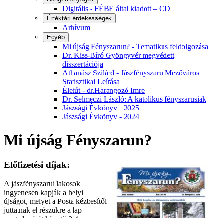
Digitális - FÉBE által kiadott – CD
Értéktári érdekességek
Arhívum
Egyéb
Mi újság Fényszarun? - Tematikus feldolgozása
Dr. Kiss-Bíró Gyöngyvér megvédett
disszertációja
Athanász Szilárd - Jászfényszaru Mezőváros
Statisztikai Leírása
Életút - dr.Harangozó Imre
Dr. Selmeczi László: A katolikus fényszarusiak
Jászsági Évkönyv - 2025
Jászsági Évkönyv - 2024
Mi újság Fényszarun?
Előfizetési díjak:
A jászfényszarui lakosok
ingyenesen kapják a helyi
újságot, melyet a Posta kézbesítői
juttatnak el részükre a lap