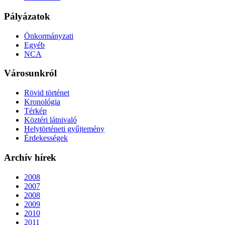
Pályázatok
Önkormányzati
Egyéb
NCA
Városunkról
Rövid történet
Kronológia
Térkép
Köztéri látnivaló
Helytörténeti gyűjtemény
Érdekességek
Archív hírek
2008
2007
2008
2009
2010
2011