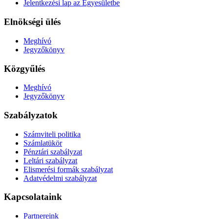
Jelentkezési lap az Egyesületbe
Elnökségi ülés
Meghívó
Jegyzőkönyv
Közgyűlés
Meghívó
Jegyzőkönyv
Szabályzatok
Számviteli politika
Számlatükör
Pénztári szabályzat
Leltári szabályzat
Elismerési formák szabályzat
Adatvédelmi szabályzat
Kapcsolataink
Partnereink