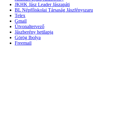
JKHK Jász Leader Jászapáti
BL Népfőiskolai Társaság Jászfényszaru
Telex
Gmail
Útvonaltervező
Jászberény hetilapja
Görög Ibolya
Freemail