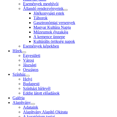
Események meghívói
Állandó rendezvényeink
Jótékonysági estek
Táborok
Gasztronómiai versenyek
Magyar Kultúra Napja
Múzeumok éjszakája
A kemence ünnepe
Kultúrális örökség napok
Események képekben
Hírek
Egyesületi
Városi
Jászsági
Országos
Színház
Helyi
Budapesti
Színházi hírlevél
Eddig látott előadások
Galéria
Alapítvány
Adataink
Alapítvány Alapító Okirata
A kuratórium tagjai