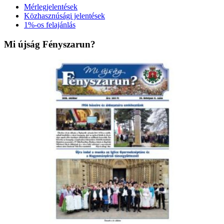
Mérlegjelentések
Közhasznúsági jelentések
1%-os felajánlás
Mi újság Fényszarun?