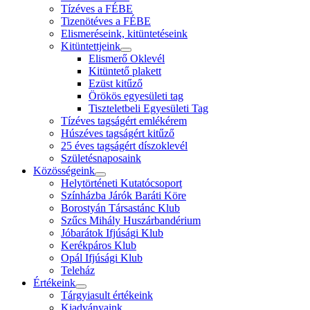
Tízéves a FÉBE
Tizenötéves a FÉBE
Elismeréseink, kitüntetéseink
Kitüntettjeink
Elismerő Oklevél
Kitüntető plakett
Ezüst kitűző
Örökös egyesületi tag
Tiszteletbeli Egyesületi Tag
Tízéves tagságért emlékérem
Húszéves tagságért kitűző
25 éves tagságért díszoklevél
Születésnaposaink
Közösségeink
Helytörténeti Kutatócsoport
Színházba Járók Baráti Köre
Borostyán Társastánc Klub
Szűcs Mihály Huszárbandérium
Jóbarátok Ifjúsági Klub
Kerékpáros Klub
Opál Ifjúsági Klub
Teleház
Értékeink
Tárgyiasult értékeink
Kiadványaink