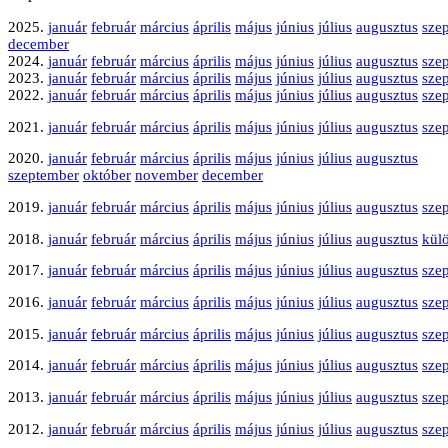
2025.
január
február
március
április
május
június
július
augusztus
sze
december
2024.
január
február
március
április
május
június
július
augusztus
sze
2023.
január
február
március
április
május
június
július
augusztus
sze
2022.
január
február
március
április
május
június
július
augusztus
sze
2021.
január
február
március
április
május
június
július
augusztus
sze
2020.
január
február
március
április
május
június
július
augusztus
szeptember
október
november
december
2019.
január
február
március
április
május
június
július
augusztus
sze
2018.
január
február
március
április
május
június
július
augusztus
kül
2017.
január
február
március
április
május
június
július
augusztus
sze
2016.
január
február
március
április
május
június
július
augusztus
sze
2015.
január
február
március
április
május
június
július
augusztus
sze
2014.
január
február
március
április
május
június
július
augusztus
sze
2013.
január
február
március
április
május
június
július
augusztus
sze
2012.
január
február
március
április
május
június
július
augusztus
sze