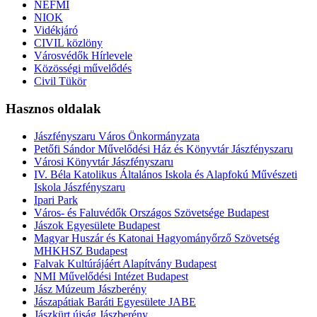
NEFMI
NIOK
Vidékjáró
CIVIL közlöny
Városvédők Hírlevele
Közösségi művelődés
Civil Tükör
Hasznos oldalak
Jászfényszaru Város Önkormányzata
Petőfi Sándor Művelődési Ház és Könyvtár Jászfényszaru
Városi Könyvtár Jászfényszaru
IV. Béla Katolikus Általános Iskola és Alapfokú Művészeti
Iskola Jászfényszaru
Ipari Park
Város- és Faluvédők Országos Szövetsége Budapest
Jászok Egyesülete Budapest
Magyar Huszár és Katonai Hagyományőrző Szövetség
MHKHSZ Budapest
Falvak Kultúrájáért Alapítvány Budapest
NMI Művelődési Intézet Budapest
Jász Múzeum Jászberény
Jászapátiak Baráti Egyesülete JABE
Jászkürt újság Jászberény