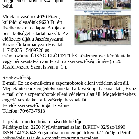
megjelenését követő 3-4 napon
belül.
Vidéki olvasóink 4620 Ft-ért,
külföldi olvasóink 9620 Ft- ért
fizethetnek elő a lapra. A díjak a
postaköltséget is tartalmazzák. Az
előfizetés díját a Jászfényszarui
Közös Önkormányzati Hivatal
11745035-15409728-as
számlaszámra ÚJSÁG ELŐFIZETÉS közleménnyel kérjük utalni,
vagy pénzesutalványon feladni a szerkesztőség címére (5126
Jászfényszaru Szent István u. 1.).
Szerkesztőség:
E-mail:
Ez az e-mail-cím a szpemrobotok elleni védelem alatt áll.
Megtekintéséhez engedélyeznie kell a JavaScript használatát.
,
Ez az
e-mail-cím a szpemrobotok elleni védelem alatt áll. Megtekintéséhez
engedélyeznie kell a JavaScript használatát.
Felelős szerkesztő: Sugár Istvánné
Telefon: 70/673-7618
Lapzárta: minden hónap második hétfője
Példányszám: 2250 Nyilvántartási szám: B/PHF/482/Szo/1990.
ISSN 1417-894XFogadóóra: minden pénteken 9-11 óráig a Petőfi
Művelődési Ház és Könyvtár földszinti termében.