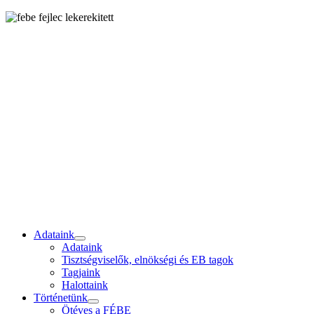
Adataink
Adataink
Tisztségviselők, elnökségi és EB tagok
Tagjaink
Halottaink
Történetünk
Ötéves a FÉBE