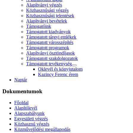
Alapítványi végzés
Közhasznúsági végzés
Közhasznúsági jelentések
Alapítványi bevételek
Támogatóink
Támogatott kiadványok
Támogatott tárgyi emlékek
Támogatott városszépítés
Támogatott programok
Alapítványi ösztöndíjasok
Támogatott szakdolgozatok
Támogatott tevékenység
Oklevél és könyjutalom
Kazincy Ferenc érem
Naptár
Dokumentumok
Főoldal
Alapítólevél
Alapszabályunk
Egyesületi végzés
Közhasznú végzés
Közművelődési megállapodás