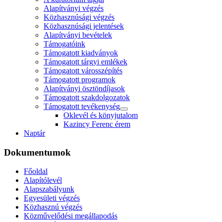
Alapítványi végzés
Közhasznúsági végzés
Közhasznúsági jelentések
Alapítványi bevételek
Támogatóink
Támogatott kiadványok
Támogatott tárgyi emlékek
Támogatott városszépítés
Támogatott programok
Alapítványi ösztöndíjasok
Támogatott szakdolgozatok
Támogatott tevékenység
Oklevél és könyjutalom
Kazincy Ferenc érem
Naptár
Dokumentumok
Főoldal
Alapítólevél
Alapszabályunk
Egyesületi végzés
Közhasznú végzés
Közművelődési megállapodás