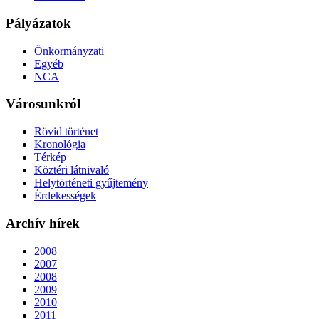
Pályázatok
Önkormányzati
Egyéb
NCA
Városunkról
Rövid történet
Kronológia
Térkép
Köztéri látnivaló
Helytörténeti gyűjtemény
Érdekességek
Archív hírek
2008
2007
2008
2009
2010
2011