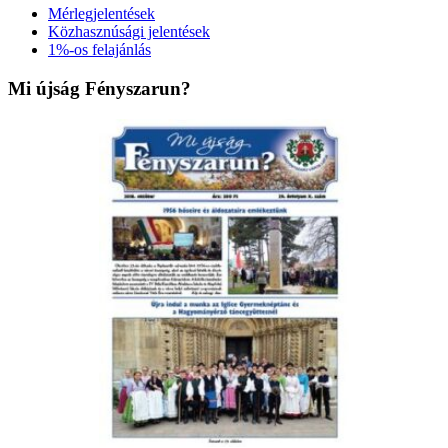
Mérlegjelentések
Közhasznúsági jelentések
1%-os felajánlás
Mi újság Fényszarun?