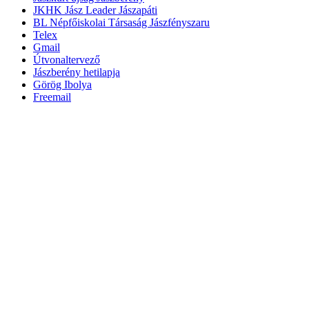
JKHK Jász Leader Jászapáti
BL Népfőiskolai Társaság Jászfényszaru
Telex
Gmail
Útvonaltervező
Jászberény hetilapja
Görög Ibolya
Freemail