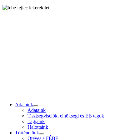
Adataink
Adataink
Tisztségviselők, elnökségi és EB tagok
Tagjaink
Halottaink
Történetünk
Ötéves a FÉBE