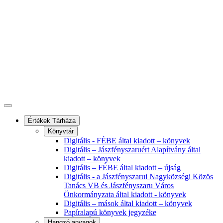
Értékek Tárháza
Könyvtár
Digitális - FÉBE által kiadott – könyvek
Digitális – Jászfényszaruért Alapítvány által
kiadott – könyvek
Digitális – FÉBE által kiadott – újság
Digitális - a Jászfényszarui Nagyközségi Közös
Tanács VB és Jászfényszaru Város
Önkormányzata által kiadott - könyvek
Digitális – mások által kiadott – könyvek
Papíralapú könyvek jegyzéke
Hangzó anyagok