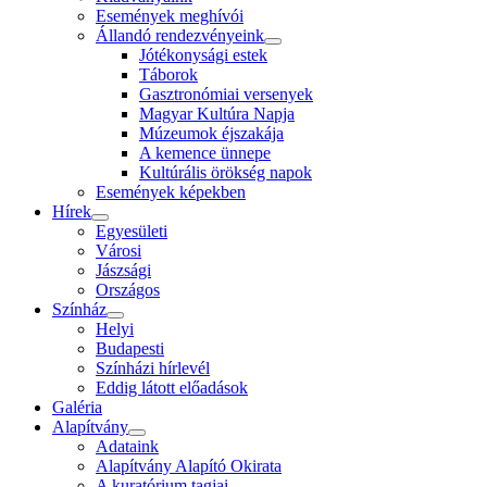
Események meghívói
Állandó rendezvényeink
Jótékonysági estek
Táborok
Gasztronómiai versenyek
Magyar Kultúra Napja
Múzeumok éjszakája
A kemence ünnepe
Kultúrális örökség napok
Események képekben
Hírek
Egyesületi
Városi
Jászsági
Országos
Színház
Helyi
Budapesti
Színházi hírlevél
Eddig látott előadások
Galéria
Alapítvány
Adataink
Alapítvány Alapító Okirata
A kuratórium tagjai