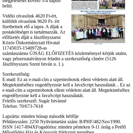
megjelenését követő 3-4 napon
belül.
Vidéki olvasóink 4620 Ft-ért,
külföldi olvasóink 9620 Ft- ért
fizethetnek elő a lapra. A díjak a
postaköltséget is tartalmazzák. Az
előfizetés díját a Jászfényszarui
Közös Önkormányzati Hivatal
11745035-15409728-as
számlaszámra ÚJSÁG ELŐFIZETÉS közleménnyel kérjük utalni,
vagy pénzesutalványon feladni a szerkesztőség címére (5126
Jászfényszaru Szent István u. 1.).
Szerkesztőség:
E-mail:
Ez az e-mail-cím a szpemrobotok elleni védelem alatt áll.
Megtekintéséhez engedélyeznie kell a JavaScript használatát.
,
Ez az
e-mail-cím a szpemrobotok elleni védelem alatt áll. Megtekintéséhez
engedélyeznie kell a JavaScript használatát.
Felelős szerkesztő: Sugár Istvánné
Telefon: 70/673-7618
Lapzárta: minden hónap második hétfője
Példányszám: 2250 Nyilvántartási szám: B/PHF/482/Szo/1990.
ISSN 1417-894XFogadóóra: minden pénteken 9-11 óráig a Petőfi
Művelődési Ház és Könyvtár földszinti termében.