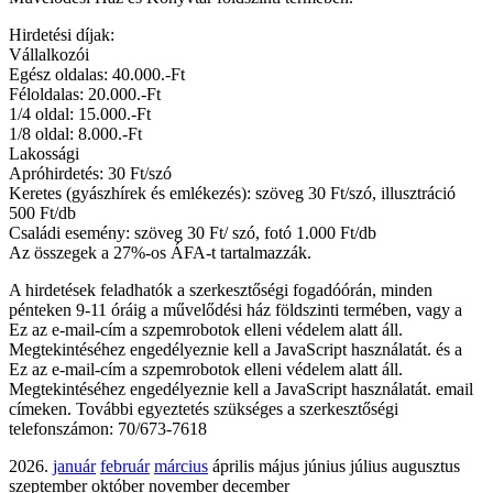
Hirdetési díjak:
Vállalkozói
Egész oldalas: 40.000.-Ft
Féloldalas: 20.000.-Ft
1/4 oldal: 15.000.-Ft
1/8 oldal: 8.000.-Ft
Lakossági
Apróhirdetés: 30 Ft/szó
Keretes (gyászhírek és emlékezés): szöveg 30 Ft/szó, illusztráció
500 Ft/db
Családi esemény: szöveg 30 Ft/ szó, fotó 1.000 Ft/db
Az összegek a 27%-os ÁFA-t tartalmazzák.
A hirdetések feladhatók a szerkesztőségi fogadóórán, minden
pénteken 9-11 óráig a művelődési ház földszinti termében, vagy a
Ez az e-mail-cím a szpemrobotok elleni védelem alatt áll.
Megtekintéséhez engedélyeznie kell a JavaScript használatát.
és a
Ez az e-mail-cím a szpemrobotok elleni védelem alatt áll.
Megtekintéséhez engedélyeznie kell a JavaScript használatát.
email
címeken. További egyeztetés szükséges a szerkesztőségi
telefonszámon: 70/673-7618
2026.
január
február
március
április május június július augusztus
szeptember október november december