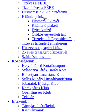
Tízéves a FÉBE
Tizenötéves a FÉBE
Elismeréseink, kitüntetéseink
Kitüntettjeink
Elismerő Oklevél
Kitüntető plakett
Ezüst kitűző
Örökös egyesületi tag
Tiszteletbeli Egyesületi Tag
Tízéves tagságért emlékérem
Húszéves tagságért kitűző
25 éves tagságért díszoklevél
Születésnaposaink
Közösségeink
Helytörténeti Kutatócsoport
Színházba Járók Baráti Köre
Borostyán Társastánc Klub
Szűcs Mihály Huszárbandérium
Jóbarátok Ifjúsági Klub
Kerékpáros Klub
Opál Ifjúsági Klub
Teleház
Értékeink
Tárgyiasult értékeink
Kiadványaink