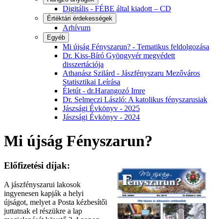
Digitális - FÉBE által kiadott – CD
Értéktári érdekességek
Arhívum
Egyéb
Mi újság Fényszarun? - Tematikus feldolgozása
Dr. Kiss-Bíró Gyöngyvér megvédett
disszertációja
Athanász Szilárd - Jászfényszaru Mezőváros
Statisztikai Leírása
Életút - dr.Harangozó Imre
Dr. Selmeczi László: A katolikus fényszarusiak
Jászsági Évkönyv - 2025
Jászsági Évkönyv - 2024
Mi újság Fényszarun?
Előfizetési díjak:
A jászfényszarui lakosok
ingyenesen kapják a helyi
újságot, melyet a Posta kézbesítői
juttatnak el részükre a lap