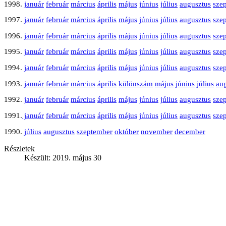
1998.
január
február
március
április
május
június
július
augusztus
sze
1997.
január
február
március
április
május
június
július
augusztus
sze
1996.
január
február
március
április
május
június
július
augusztus
sze
1995.
január
február
március
április
május
június
július
augusztus
sze
1994.
január
február
március
április
május
június
július
augusztus
sze
1993.
január
február
március
április
különszám
május
június
július
au
1992.
január
február
március
április
május
június
július
augusztus
sze
1991.
január
február
március
április
május
június
július
augusztus
sze
1990.
július
augusztus
szeptember
október
november
december
Részletek
Készült: 2019. május 30