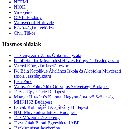
NEFMI
NIOK
Vidékjáró
CIVIL közlöny
Városvédők Hírlevele
Közösségi művelődés
Civil Tükör
Hasznos oldalak
Jászfényszaru Város Önkormányzata
Petőfi Sándor Művelődési Ház és Könyvtár Jászfényszaru
Városi Könyvtár Jászfényszaru
IV. Béla Katolikus Általános Iskola és Alapfokú Művészeti
Iskola Jászfényszaru
Ipari Park
Város- és Faluvédők Országos Szövetsége Budapest
Jászok Egyesülete Budapest
Magyar Huszár és Katonai Hagyományőrző Szövetség
MHKHSZ Budapest
Falvak Kultúrájáért Alapítvány Budapest
NMI Művelődési Intézet Budapest
Jász Múzeum Jászberény
Jászapátiak Baráti Egyesülete JABE
Jászkürt újság Jászberény