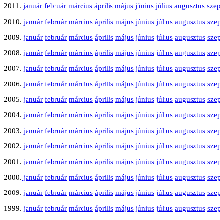
2011.
január
február
március
április
május
június
július
augusztus
sze
2010.
január
február
március
április
május
június
július
augusztus
sze
2009.
január
február
március
április
május
június
július
augusztus
sze
2008.
január
február
március
április
május
június
július
augusztus
sze
2007.
január
február
március
április
május
június
július
augusztus
sze
2006.
január
február
március
április
május
június
július
augusztus
sze
2005.
január
február
március
április
május
június
július
augusztus
sze
2004.
január
február
március
április
május
június
július
augusztus
sze
2003.
január
február
március
április
május
június
július
augusztus
sze
2002.
január
február
március
április
május
június
július
augusztus
sze
2001.
január
február
március
április
május
június
július
augusztus
sze
2000.
január
február
március
április
május
június
július
augusztus
sze
2009.
január
február
március
április
május
június
július
augusztus
sze
1999.
január
február
március
április
május
június
július
augusztus
sze