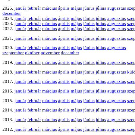
2025.
január
február
március
április
május
június
július
augusztus
sze
december
2024.
január
február
március
április
május
június
július
augusztus
sze
2023.
január
február
március
április
május
június
július
augusztus
sze
2022.
január
február
március
április
május
június
július
augusztus
sze
2021.
január
február
március
április
május
június
július
augusztus
sze
2020.
január
február
március
április
május
június
július
augusztus
szeptember
október
november
december
2019.
január
február
március
április
május
június
július
augusztus
sze
2018.
január
február
március
április
május
június
július
augusztus
kül
2017.
január
február
március
április
május
június
július
augusztus
sze
2016.
január
február
március
április
május
június
július
augusztus
sze
2015.
január
február
március
április
május
június
július
augusztus
sze
2014.
január
február
március
április
május
június
július
augusztus
sze
2013.
január
február
március
április
május
június
július
augusztus
sze
2012.
január
február
március
április
május
június
július
augusztus
sze