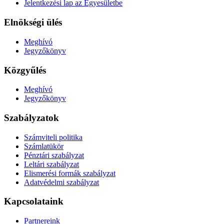
Jelentkezési lap az Egyesületbe
Elnökségi ülés
Meghívó
Jegyzőkönyv
Közgyűlés
Meghívó
Jegyzőkönyv
Szabályzatok
Számviteli politika
Számlatükör
Pénztári szabályzat
Leltári szabályzat
Elismerési formák szabályzat
Adatvédelmi szabályzat
Kapcsolataink
Partnereink