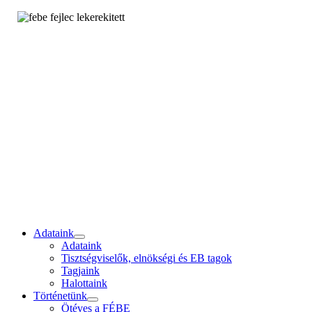
Adataink
Adataink
Tisztségviselők, elnökségi és EB tagok
Tagjaink
Halottaink
Történetünk
Ötéves a FÉBE