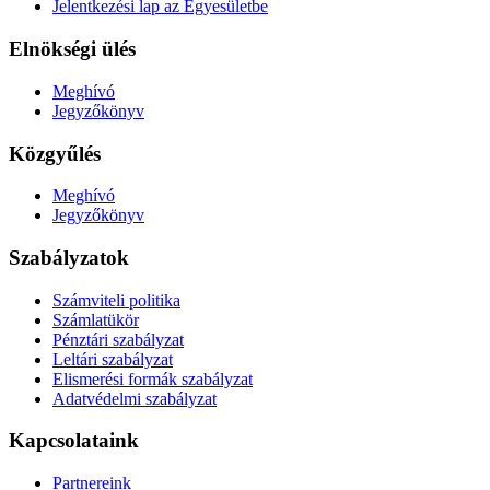
Jelentkezési lap az Egyesületbe
Elnökségi ülés
Meghívó
Jegyzőkönyv
Közgyűlés
Meghívó
Jegyzőkönyv
Szabályzatok
Számviteli politika
Számlatükör
Pénztári szabályzat
Leltári szabályzat
Elismerési formák szabályzat
Adatvédelmi szabályzat
Kapcsolataink
Partnereink