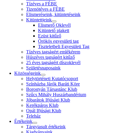
Tízéves a FÉBE
Tizenötéves a FÉBE
Elismeréseink, kitüntetéseink
Kitüntettjeink
Elismerő Oklevél
Kitüntető plakett
Ezüst kitűző
Örökös egyesületi tag
Tiszteletbeli Egyesületi Tag
Tízéves tagságért emlékérem
Húszéves tagságért kitűző
25 éves tagságért díszoklevél
Születésnaposaink
Közösségeink
Helytörténeti Kutatócsoport
Színházba Járók Baráti Köre
Borostyán Társastánc Klub
Szűcs Mihály Huszárbandérium
Jóbarátok Ifjúsági Klub
Kerékpáros Klub
Opál Ifjúsági Klub
Teleház
Értékeink
Tárgyiasult értékeink
Kiadványaink