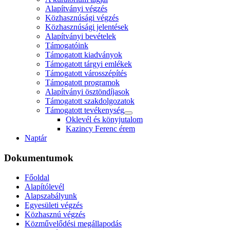
Alapítványi végzés
Közhasznúsági végzés
Közhasznúsági jelentések
Alapítványi bevételek
Támogatóink
Támogatott kiadványok
Támogatott tárgyi emlékek
Támogatott városszépítés
Támogatott programok
Alapítványi ösztöndíjasok
Támogatott szakdolgozatok
Támogatott tevékenység
Oklevél és könyjutalom
Kazincy Ferenc érem
Naptár
Dokumentumok
Főoldal
Alapítólevél
Alapszabályunk
Egyesületi végzés
Közhasznú végzés
Közművelődési megállapodás