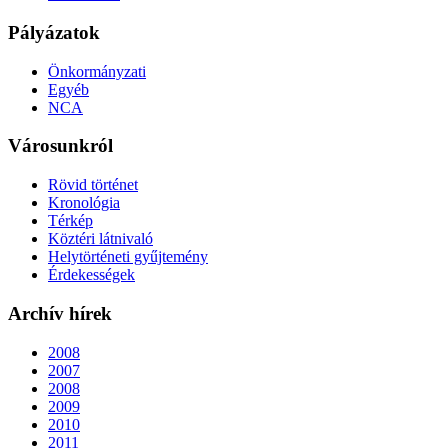
Pályázatok
Önkormányzati
Egyéb
NCA
Városunkról
Rövid történet
Kronológia
Térkép
Köztéri látnivaló
Helytörténeti gyűjtemény
Érdekességek
Archív hírek
2008
2007
2008
2009
2010
2011