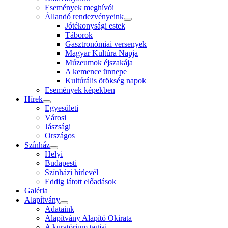
Események meghívói
Állandó rendezvényeink
Jótékonysági estek
Táborok
Gasztronómiai versenyek
Magyar Kultúra Napja
Múzeumok éjszakája
A kemence ünnepe
Kultúrális örökség napok
Események képekben
Hírek
Egyesületi
Városi
Jászsági
Országos
Színház
Helyi
Budapesti
Színházi hírlevél
Eddig látott előadások
Galéria
Alapítvány
Adataink
Alapítvány Alapító Okirata
A kuratórium tagjai