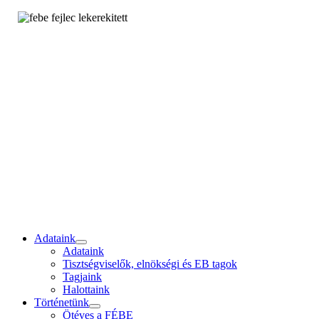
Adataink
Adataink
Tisztségviselők, elnökségi és EB tagok
Tagjaink
Halottaink
Történetünk
Ötéves a FÉBE