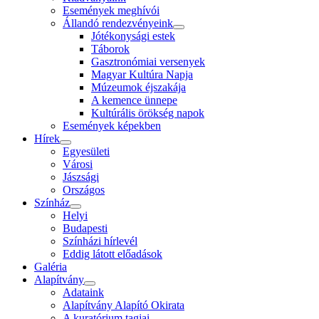
Események meghívói
Állandó rendezvényeink
Jótékonysági estek
Táborok
Gasztronómiai versenyek
Magyar Kultúra Napja
Múzeumok éjszakája
A kemence ünnepe
Kultúrális örökség napok
Események képekben
Hírek
Egyesületi
Városi
Jászsági
Országos
Színház
Helyi
Budapesti
Színházi hírlevél
Eddig látott előadások
Galéria
Alapítvány
Adataink
Alapítvány Alapító Okirata
A kuratórium tagjai