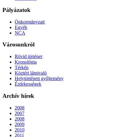
Pályázatok
Önkormányzati
Egyéb
NCA
Városunkról
Rövid történet
Kronológia
Térkép
Köztéri látnivaló
Helytörténeti gyűjtemény
Érdekességek
Archív hírek
2008
2007
2008
2009
2010
2011