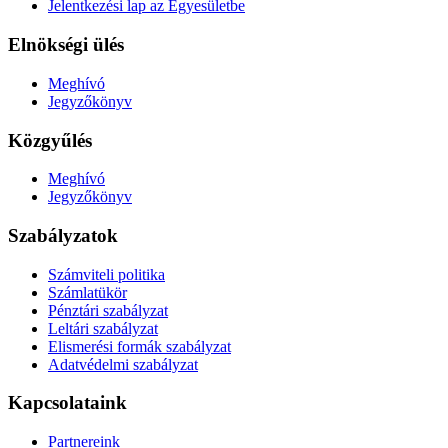
Jelentkezési lap az Egyesületbe
Elnökségi ülés
Meghívó
Jegyzőkönyv
Közgyűlés
Meghívó
Jegyzőkönyv
Szabályzatok
Számviteli politika
Számlatükör
Pénztári szabályzat
Leltári szabályzat
Elismerési formák szabályzat
Adatvédelmi szabályzat
Kapcsolataink
Partnereink