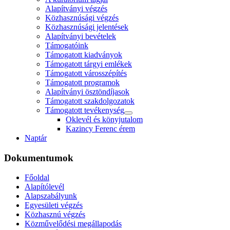
Alapítványi végzés
Közhasznúsági végzés
Közhasznúsági jelentések
Alapítványi bevételek
Támogatóink
Támogatott kiadványok
Támogatott tárgyi emlékek
Támogatott városszépítés
Támogatott programok
Alapítványi ösztöndíjasok
Támogatott szakdolgozatok
Támogatott tevékenység
Oklevél és könyjutalom
Kazincy Ferenc érem
Naptár
Dokumentumok
Főoldal
Alapítólevél
Alapszabályunk
Egyesületi végzés
Közhasznú végzés
Közművelődési megállapodás