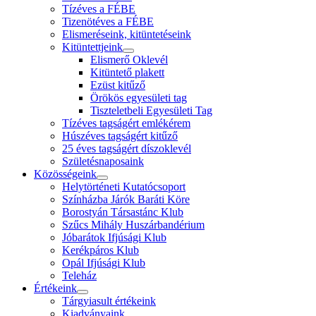
Tízéves a FÉBE
Tizenötéves a FÉBE
Elismeréseink, kitüntetéseink
Kitüntettjeink
Elismerő Oklevél
Kitüntető plakett
Ezüst kitűző
Örökös egyesületi tag
Tiszteletbeli Egyesületi Tag
Tízéves tagságért emlékérem
Húszéves tagságért kitűző
25 éves tagságért díszoklevél
Születésnaposaink
Közösségeink
Helytörténeti Kutatócsoport
Színházba Járók Baráti Köre
Borostyán Társastánc Klub
Szűcs Mihály Huszárbandérium
Jóbarátok Ifjúsági Klub
Kerékpáros Klub
Opál Ifjúsági Klub
Teleház
Értékeink
Tárgyiasult értékeink
Kiadványaink