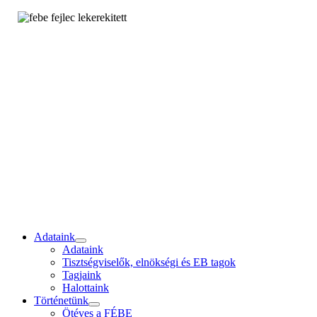
Adataink
Adataink
Tisztségviselők, elnökségi és EB tagok
Tagjaink
Halottaink
Történetünk
Ötéves a FÉBE