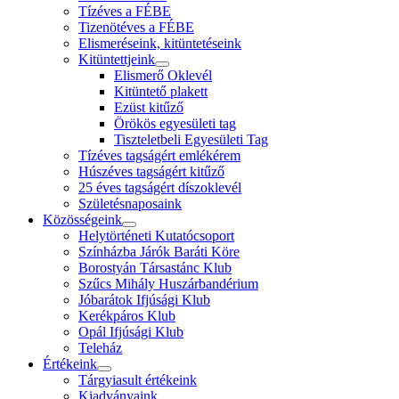
Tízéves a FÉBE
Tizenötéves a FÉBE
Elismeréseink, kitüntetéseink
Kitüntettjeink
Elismerő Oklevél
Kitüntető plakett
Ezüst kitűző
Örökös egyesületi tag
Tiszteletbeli Egyesületi Tag
Tízéves tagságért emlékérem
Húszéves tagságért kitűző
25 éves tagságért díszoklevél
Születésnaposaink
Közösségeink
Helytörténeti Kutatócsoport
Színházba Járók Baráti Köre
Borostyán Társastánc Klub
Szűcs Mihály Huszárbandérium
Jóbarátok Ifjúsági Klub
Kerékpáros Klub
Opál Ifjúsági Klub
Teleház
Értékeink
Tárgyiasult értékeink
Kiadványaink