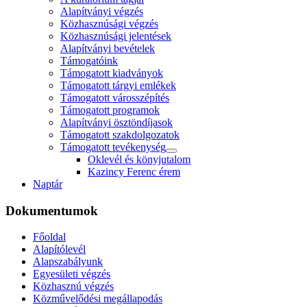
Alapítványi végzés
Közhasznúsági végzés
Közhasznúsági jelentések
Alapítványi bevételek
Támogatóink
Támogatott kiadványok
Támogatott tárgyi emlékek
Támogatott városszépítés
Támogatott programok
Alapítványi ösztöndíjasok
Támogatott szakdolgozatok
Támogatott tevékenység
Oklevél és könyjutalom
Kazincy Ferenc érem
Naptár
Dokumentumok
Főoldal
Alapítólevél
Alapszabályunk
Egyesületi végzés
Közhasznú végzés
Közművelődési megállapodás