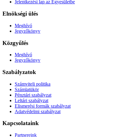
Jelentkezési lap az Egyesületbe
Elnökségi ülés
Meghívó
Jegyzőkönyv
Közgyűlés
Meghívó
Jegyzőkönyv
Szabályzatok
Számviteli politika
Számlatükör
Pénztári szabályzat
Leltári szabályzat
Elismerési formák szabályzat
Adatvédelmi szabályzat
Kapcsolataink
Partnereink