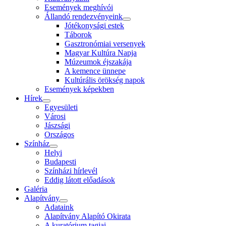
Események meghívói
Állandó rendezvényeink
Jótékonysági estek
Táborok
Gasztronómiai versenyek
Magyar Kultúra Napja
Múzeumok éjszakája
A kemence ünnepe
Kultúrális örökség napok
Események képekben
Hírek
Egyesületi
Városi
Jászsági
Országos
Színház
Helyi
Budapesti
Színházi hírlevél
Eddig látott előadások
Galéria
Alapítvány
Adataink
Alapítvány Alapító Okirata
A kuratórium tagjai