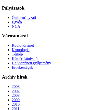
Pályázatok
Önkormányzati
Egyéb
NCA
Városunkról
Rövid történet
Kronológia
Térkép
Köztéri látnivaló
Helytörténeti gyűjtemény
Érdekességek
Archív hírek
2008
2007
2008
2009
2010
2011