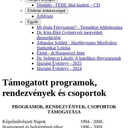
Digitális - FÉBE által kiadott – CD
Értéktári érdekességek
Arhívum
Egyéb
Mi újság Fényszarun? - Tematikus feldolgozása
Dr. Kiss-Bíró Gyöngyvér megvédett
disszertációja
Athanász Szilárd - Jászfényszaru Mezőváros
Statisztikai Leírása
Életút - dr.Harangozó Imre
Dr. Selmeczi László: A katolikus fényszarusiak
Jászsági Évkönyv - 2025
Jászsági Évkönyv - 2024
Támogatott programok,
rendezvények és csoportok
PROGRAMOK, RENDEZVÉNYEK, CSOPORTOK
TÁMOGATÁSA
Képzőművészeti Napok
1994 - 2000.
Honismereti és helytörténeti tábor
1996 - 2009.