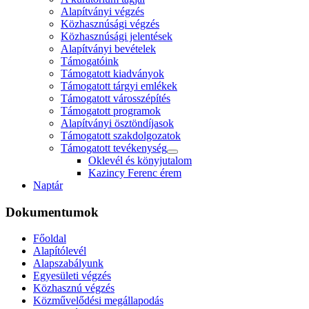
Alapítványi végzés
Közhasznúsági végzés
Közhasznúsági jelentések
Alapítványi bevételek
Támogatóink
Támogatott kiadványok
Támogatott tárgyi emlékek
Támogatott városszépítés
Támogatott programok
Alapítványi ösztöndíjasok
Támogatott szakdolgozatok
Támogatott tevékenység
Oklevél és könyjutalom
Kazincy Ferenc érem
Naptár
Dokumentumok
Főoldal
Alapítólevél
Alapszabályunk
Egyesületi végzés
Közhasznú végzés
Közművelődési megállapodás