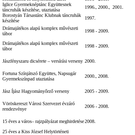
Iglice Gyermeknéptánc Együttesnek
1996., 2000., 2001.
táncruhák készítése, utaztatása
Borostyán Társastánc Klubnak táncruhák
1997.
készítése
Drámajátékos alapú komplex művészeti
1998 - 2009.
tábor
Drámajátékos alapú komplex művészeti
1998 - 2009.
tábor
Jászfényszaru dicsérete – versírási verseny
2000.
Fortuna Színjátszó Együttes, Napsugár
2000., 2008.
Gyermekszínpad utaztatása
Jász Íjász Hagyományőrző verseny
2005 - 2009.
Vöröskereszt Városi Szervezet évzáró
2006 - 2008.
rendezvénye
15 éves a város– rajzpályázat meghirdetése
2008.
25 éves a Kiss József Helytörténeti