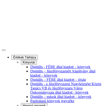
Értékek Tárháza
Könyvtár
Digitális - FÉBE által kiadott – könyvek
Digitális – Jászfényszaruért Alapítvány által
kiadott – könyvek
Digitális – FÉBE által kiadott – újság
Digitális - a Jászfényszarui Nagyközségi Közös
Tanács VB és Jászfényszaru Város
Önkormányzata által kiadott - könyvek
Digitális – mások által kiadott – könyvek
Papíralapú könyvek jegyzéke
Hangzó anyagok