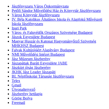
Jászfényszaru Város Önkormányzata
Petőfi Sándor Művelődési Ház és Könyvtár Jászfényszaru
Városi Könyvtár Jászfényszaru
IV. Béla Katolikus Általános Iskola és Alapfokú Művészeti
Iskola Jászfényszaru
Ipari Park
Város- és Faluvédők Országos Szövetsége Budapest
Jászok Egyesülete Budapest
Magyar Huszár és Katonai Hagyományőrző Szövetség
MHKHSZ Budapest
Falvak Kultúrájáért Alapítvány Budapest
NMI Művelődési Intézet Budapest
Jász Múzeum Jászberény
Jászapátiak Baráti Egyesülete JABE
Jászkürt újság Jászberény
JKHK Jász Leader Jászapáti
BL Népfőiskolai Társaság Jászfényszaru
Telex
Gmail
Útvonaltervező
Jászberény hetilapja
Görög Ibolya
Freemail