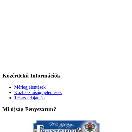
Közérdekű Információk
Mérlegjelentések
Közhasznúsági jelentések
1%-os felajánlás
Mi újság Fényszarun?