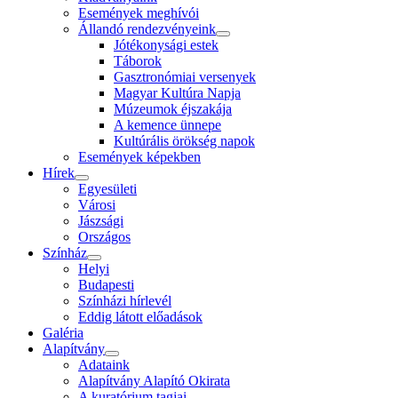
Események meghívói
Állandó rendezvényeink
Jótékonysági estek
Táborok
Gasztronómiai versenyek
Magyar Kultúra Napja
Múzeumok éjszakája
A kemence ünnepe
Kultúrális örökség napok
Események képekben
Hírek
Egyesületi
Városi
Jászsági
Országos
Színház
Helyi
Budapesti
Színházi hírlevél
Eddig látott előadások
Galéria
Alapítvány
Adataink
Alapítvány Alapító Okirata
A kuratórium tagjai