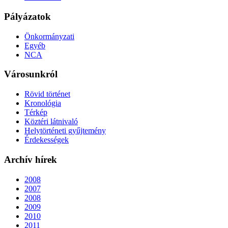
Pályázatok
Önkormányzati
Egyéb
NCA
Városunkról
Rövid történet
Kronológia
Térkép
Köztéri látnivaló
Helytörténeti gyűjtemény
Érdekességek
Archív hírek
2008
2007
2008
2009
2010
2011