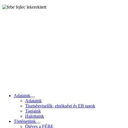
Adataink
Adataink
Tisztségviselők, elnökségi és EB tagok
Tagjaink
Halottaink
Történetünk
Ötéves a FÉBE