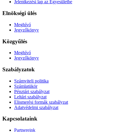
Jelentkezési lap az Egyesületbe
Elnökségi ülés
Meghívó
Jegyzőkönyv
Közgyűlés
Meghívó
Jegyzőkönyv
Szabályzatok
Számviteli politika
Számlatükör
Pénztári szabályzat
Leltári szabályzat
Elismerési formák szabályzat
Adatvédelmi szabályzat
Kapcsolataink
Partnereink