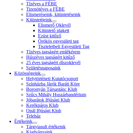
Tízéves a FÉBE
Tizenötéves a FÉBE
Elismeréseink, kitüntetéseink
Kitüntettjeink
Elismerő Oklevél
Kitüntető plakett
Ezüst kitűző
Örökös egyesületi tag
Tiszteletbeli Egyesületi Tag
Tízéves tagságért emlékérem
Húszéves tagságért kitűző
25 éves tagságért díszoklevél
Születésnaposaink
Közösségeink
Helytörténeti Kutatócsoport
Színházba Járók Baráti Köre
Borostyán Társastánc Klub
Szűcs Mihály Huszárbandérium
Jóbarátok Ifjúsági Klub
Kerékpáros Klub
Opál Ifjúsági Klub
Teleház
Értékeink
Tárgyiasult értékeink
Kiadványaink