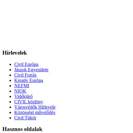
Hírlevelek
Civil Európa
Jászok Egyesülete
Civil Forrás
Kreatív Európa
NEFMI
NIOK
Vidékjáró
CIVIL közlöny
Városvédők Hírlevele
Közösségi művelődés
Civil Tükör
Hasznos oldalak