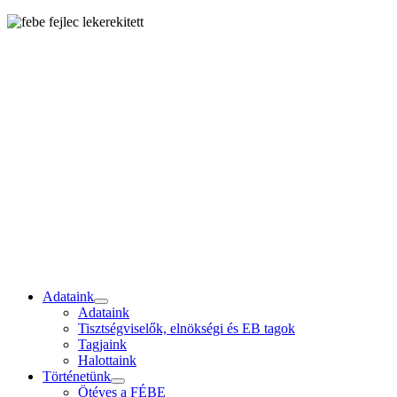
Adataink
Adataink
Tisztségviselők, elnökségi és EB tagok
Tagjaink
Halottaink
Történetünk
Ötéves a FÉBE