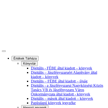
Értékek Tárháza
Könyvtár
Digitális - FÉBE által kiadott – könyvek
Digitális – Jászfényszaruért Alapítvány által
kiadott – könyvek
Digitális – FÉBE által kiadott – újság
Digitális - a Jászfényszarui Nagyközségi Közös
Tanács VB és Jászfényszaru Város
Önkormányzata által kiadott - könyvek
Digitális – mások által kiadott – könyvek
Papíralapú könyvek jegyzéke
Hangzó anyagok