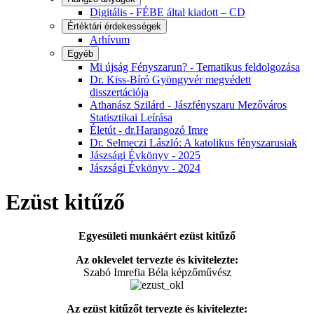
Digitális - FÉBE által kiadott – CD
Értéktári érdekességek
Arhívum
Egyéb
Mi újság Fényszarun? - Tematikus feldolgozása
Dr. Kiss-Bíró Gyöngyvér megvédett
disszertációja
Athanász Szilárd - Jászfényszaru Mezőváros
Statisztikai Leírása
Életút - dr.Harangozó Imre
Dr. Selmeczi László: A katolikus fényszarusiak
Jászsági Évkönyv - 2025
Jászsági Évkönyv - 2024
Ezüst kitűző
Egyesületi munkáért ezüst kitűző
Az oklevelet tervezte és kivitelezte:
Szabó Imrefia Béla képzőművész
Az ezüst kitűzőt tervezte és kivitelezte: