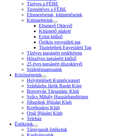
Tízéves a FÉBE
Tizenötéves a FÉBE
Elismeréseink, kitüntetéseink
Kitüntettjeink
Elismerő Oklevél
Kitüntető plakett
Ezüst kitűző
Örökös egyesületi tag
Tiszteletbeli Egyesületi Tag
Tízéves tagságért emlékérem
Húszéves tagságért kitűző
25 éves tagságért díszoklevél
Születésnaposaink
Közösségeink
Helytörténeti Kutatócsoport
Színházba Járók Baráti Köre
Borostyán Társastánc Klub
Szűcs Mihály Huszárbandérium
Jóbarátok Ifjúsági Klub
Kerékpáros Klub
Opál Ifjúsági Klub
Teleház
Értékeink
Tárgyiasult értékeink
Kiadványaink