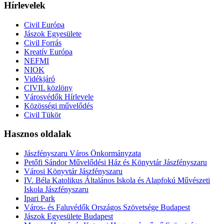
Hírlevelek
Civil Európa
Jászok Egyesülete
Civil Forrás
Kreatív Európa
NEFMI
NIOK
Vidékjáró
CIVIL közlöny
Városvédők Hírlevele
Közösségi művelődés
Civil Tükör
Hasznos oldalak
Jászfényszaru Város Önkormányzata
Petőfi Sándor Művelődési Ház és Könyvtár Jászfényszaru
Városi Könyvtár Jászfényszaru
IV. Béla Katolikus Általános Iskola és Alapfokú Művészeti
Iskola Jászfényszaru
Ipari Park
Város- és Faluvédők Országos Szövetsége Budapest
Jászok Egyesülete Budapest