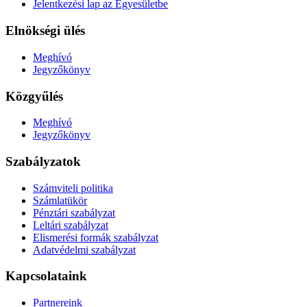
Jelentkezési lap az Egyesületbe
Elnökségi ülés
Meghívó
Jegyzőkönyv
Közgyűlés
Meghívó
Jegyzőkönyv
Szabályzatok
Számviteli politika
Számlatükör
Pénztári szabályzat
Leltári szabályzat
Elismerési formák szabályzat
Adatvédelmi szabályzat
Kapcsolataink
Partnereink