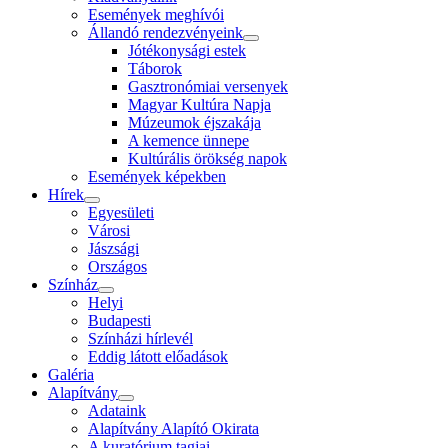
Események meghívói
Állandó rendezvényeink
Jótékonysági estek
Táborok
Gasztronómiai versenyek
Magyar Kultúra Napja
Múzeumok éjszakája
A kemence ünnepe
Kultúrális örökség napok
Események képekben
Hírek
Egyesületi
Városi
Jászsági
Országos
Színház
Helyi
Budapesti
Színházi hírlevél
Eddig látott előadások
Galéria
Alapítvány
Adataink
Alapítvány Alapító Okirata
A kuratórium tagjai