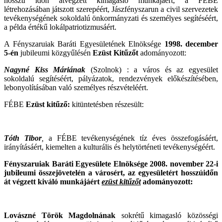
hosszú időn átvégzett kimagasló munkájáért, a FÉBE
létrehozásában játszott szerepéért, Jászfényszarun a civil szervezetek
tevékenységének sokoldalú önkormányzati és személyes segítéséért,
a példa értékű lokálpatriotizmusáért.
A Fényszaruiak Baráti Egyesületének Elnöksége
1998. december
5-én
jubileumi közgyűlésén
Ezüst Kitűzőt
adományozott:
Nagyné Kiss Máriának
(Szolnok) : a város és az egyesület
sokoldalú segítéséért, pályázatok, rendezvények előkészítésében,
lebonyolításában való személyes részvételéért.
FÉBE
Ezüst kitűző:
kitüntetésben részesült:
Tóth Tibor
,
a FÉBE tevékenységének tíz éves összefogásáért,
irányításáért, kiemelten a kulturális és helytörténeti tevékenységéért.
Fényszaruiak Baráti Egyesülete Elnöksége 2008. november 22-i
jubileumi összejövetelén a városért, az egyesületért hosszúidőn
át végzett kiváló munkájáért
ezüst kitűzőt
adományozott:
Lovászné Török Magdolnának
sokrétű kimagasló közösségi