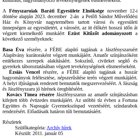
kulturális, hagyományőrző tevékenységének elismeréseként.
A
Fényszaruiak Baráti Egyesülete Elnöksége
november 12-i
döntése alapján 2023. december 2-án a Petőfi Sándor Művelődési
Ház és Könyvtár nagytermében tartott városi és egyesületi
ünnepségen az egyesületért, a városért, az itt élőkért hosszú időn át
végzett kiemelkedő munkáért
Ezüst Kitűzőt adományozott
a
következő személyeknek:
Basa Éva
részére, a FÉBE alapító tagjának a Jászfényszaruért
Alapítvány kurátoraként végzett munkájáért. Amatőr színjátszóként
emlékezes szerepek alakításáért. Sokszínű, civileket segítő és
gyerekek táboroztatásában végzett tevekénységének elismeréseként.
Ézsiás Vencel
részére, a FÉBE alapító tagjának a huszár
hagyományok felélesztése, népszerűsítése terén végzett munkájáért.
A helyi ifjúságnak rendezett bemutatók megszervezéséért. A Jászság
és Jászfényszaru jó hírének öregbítéséért.
Kovács Tímea részére
Jászfényszarun az amatőr színjátszásban
kifejtett több évtizedes munkájáért. Az utóbbi tíz évben a Fortuna
Együttes és Napsugár Gyermekszínpad vezetéséért, színdarabok
rendezésért. Előadásaik határon túli bemutatásáért.
Részletek
Szülőkategória:
Archív hírek
Készült: 2011. január 05