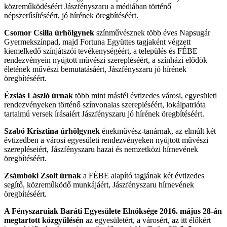
közreműködéséért Jászfényszaru a médiában történő
népszerűsítéséért, jó hírének öregbítéséért.
Csomor Csilla úrhölgynek
színművésznek több éves Napsugár
Gyermekszínpad, majd Fortuna Együttes tagjaként végzett
kiemelkedő színjátszói tevékenységéért, a település és FÉBE
rendezvényein nyújtott művészi szerepléséért, a színházi elődök
életének művészi bemutatásáért, Jászfényszaru jó hírének
öregbítéséért.
Ézsiás László úrnak
több mint másfél évtizedes városi, egyesületi
rendezvényeken történő színvonalas szerepléséért, lokálpatrióta
tartalmú versek írásaiért Jászfényszaru jó hírének öregbítéséért.
Szabó Krisztina úrhölgynek
énekművész-tanárnak, az elmúlt két
évtizedben a városi egyesületi rendezvényeken nyújtott művészi
szerepléseiért, Jászfényszaru hazai és nemzetközi hírnevének
öregbítéséért.
Zsámboki Zsolt úrnak
a FÉBE alapító tagjának két évtizedes
segítő, közreműködő munkájáért, Jászfényszaru hírnevének
öregbítéséért.
A Fényszaruiak Baráti Egyesülete Elnöksége 2016. május 28-án
megtartott közgyűlésén
az egyesületért, a városért, az itt élőkért