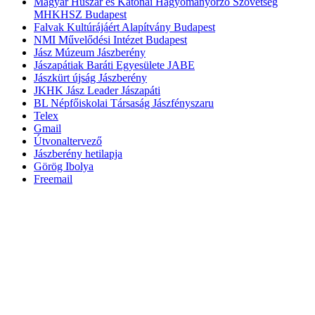
Magyar Huszár és Katonai Hagyományőrző Szövetség
MHKHSZ Budapest
Falvak Kultúrájáért Alapítvány Budapest
NMI Művelődési Intézet Budapest
Jász Múzeum Jászberény
Jászapátiak Baráti Egyesülete JABE
Jászkürt újság Jászberény
JKHK Jász Leader Jászapáti
BL Népfőiskolai Társaság Jászfényszaru
Telex
Gmail
Útvonaltervező
Jászberény hetilapja
Görög Ibolya
Freemail