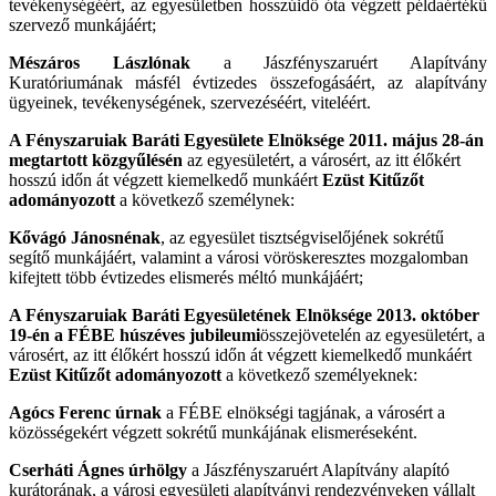
tevékenységéért, az egyesületben hosszúidő óta végzett példaértékű
szervező munkájáért;
Mészáros Lászlónak
a Jászfényszaruért Alapítvány
Kuratóriumának másfél évtizedes összefogásáért, az alapítvány
ügyeinek, tevékenységének, szervezéséért, viteléért.
A Fényszaruiak Baráti Egyesülete Elnöksége 2011. május 28-án
megtartott közgyűlésén
az egyesületért, a városért, az itt élőkért
hosszú időn át végzett kiemelkedő munkáért
Ezüst Kitűzőt
adományozott
a következő személynek:
Kővágó Jánosnénak
, az egyesület tisztségviselőjének sokrétű
segítő munkájáért, valamint a városi vöröskeresztes mozgalomban
kifejtett több évtizedes elismerés méltó munkájáért;
A Fényszaruiak Baráti Egyesületének Elnöksége 2013. október
19-én a FÉBE húszéves jubileumi
összejövetelén
az egyesületért, a
városért, az itt élőkért
hosszú időn át végzett kiemelkedő munkáért
Ezüst Kitűzőt adományozott
a következő személyeknek:
Agócs Ferenc úrnak
a FÉBE elnökségi tagjának, a városért a
közösségekért végzett sokrétű munkájának elismeréseként.
Cserháti Ágnes úrhölgy
a Jászfényszaruért Alapítvány alapító
kurátorának, a városi egyesületi alapítványi rendezvényeken vállalt