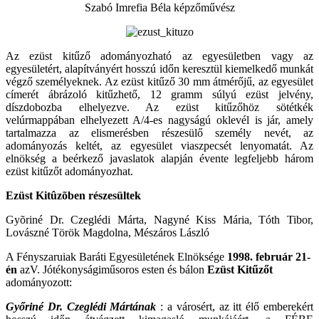
Szabó Imrefia Béla képzőművész
Az ezüst kitűző adományozható az egyesületben vagy az
egyesületért, alapítványért hosszú időn keresztül kiemelkedő munkát
végző személyeknek. Az ezüst kitűző 30 mm átmérőjű, az egyesület
címerét ábrázoló kitűzhető, 12 gramm súlyú ezüst jelvény,
díszdobozba elhelyezve. Az ezüst kitűzőhöz sötétkék
velúrmappában elhelyezett A/4-es nagyságú oklevél is jár, amely
tartalmazza az elismerésben részesülő személy nevét, az
adományozás keltét, az egyesület viaszpecsét lenyomatát. Az
elnökség a beérkező javaslatok alapján évente legfeljebb három
ezüst kitűzőt adományozhat.
Ezüst Kitûzõben részesültek
Gyõriné Dr. Czeglédi Márta, Nagyné Kiss Mária, Tóth Tibor,
Lovászné Török Magdolna, Mészáros László
A Fényszaruiak Baráti Egyesületének Elnöksége
1998. február 21-
én
azV. Jótékonyságiműsoros esten és bálon
Ezüst Kitűzőt
adományozott:
Győriné Dr. Czeglédi Mártának
: a városért, az itt élő emberekért