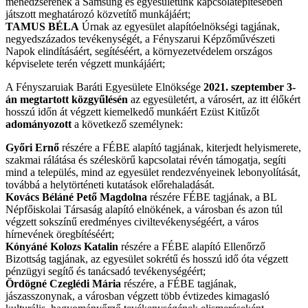
menedzserének a Samsung és egyesületünk kapcsolatépítésében
játszott meghatározó közvetítő munkájáért;
TAMUS BÉLA
Úrnak az egyesület alapítóelnökségi tagjának,
negyedszázados tevékenységét, a Fényszarui Képzőművészeti
Napok elindításáért, segítéséért, a környezetvédelem országos
képviselete terén végzett munkájáért;
A Fényszaruiak Baráti Egyesülete Elnöksége
2021. szeptember 3-
án megtartott közgyűlésén
az egyesületért, a városért, az itt élőkért
hosszú időn át végzett kiemelkedő munkáért Ezüst Kitűzőt
adományozott
a következő személynek:
Győri Ernő
részére a FÉBE alapító tagjának, kiterjedt helyismerete,
szakmai rálátása és széleskörű kapcsolatai révén támogatja, segíti
mind a település, mind az egyesület rendezvényeinek lebonyolítását,
továbbá a helytörténeti kutatások előrehaladását.
Kovács Béláné Pető Magdolna
részére FÉBE tagjának, a BL
Népfőiskolai Társaság alapító elnökének, a városban és azon túl
végzett sokszínű eredményes civiltevékenységéért, a város
hírnevének öregbítéséért;
Kónyáné Kolozs Katalin
részére a FÉBE alapító Ellenőrző
Bizottság tagjának, az egyesület sokrétű és hosszú idő óta végzett
pénzügyi segítő és tanácsadó tevékenységéért;
Ördögné Czeglédi Mária
részére, a FÉBE tagjának,
jászasszonynak, a városban végzett több évtizedes kimagasló