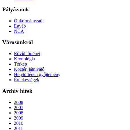
Pályázatok
Önkormányzati
Egyéb
NCA
Városunkról
Rövid történet
Kronológia
Térkép
Köztéri látnivaló
Helytörténeti gyűjtemény
Érdekességek
Archív hírek
2008
2007
2008
2009
2010
2011