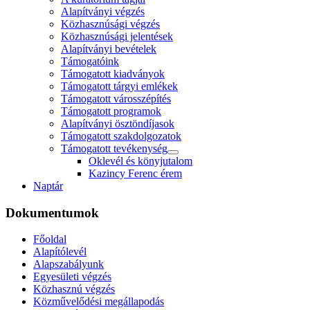
Alapítványi végzés
Közhasznúsági végzés
Közhasznúsági jelentések
Alapítványi bevételek
Támogatóink
Támogatott kiadványok
Támogatott tárgyi emlékek
Támogatott városszépítés
Támogatott programok
Alapítványi ösztöndíjasok
Támogatott szakdolgozatok
Támogatott tevékenység
Oklevél és könyjutalom
Kazincy Ferenc érem
Naptár
Dokumentumok
Főoldal
Alapítólevél
Alapszabályunk
Egyesületi végzés
Közhasznú végzés
Közművelődési megállapodás