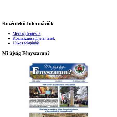
Közérdekű Információk
Mérlegjelentések
Közhasznúsági jelentések
1%-os felajánlás
Mi újság Fényszarun?