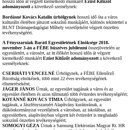
hosszú időn át végzett kiemelkedő munkáért
Ezüst Kitűzőt
adományozott
a következő személynek:
Bordásné Kovács Katalin úrhölgynek
hosszú idő óta a város
kulturális életében játszott sokszínű munkájáért, különös tekintettel a
BLNT Drámapedagógiai Műhely vezetőjeként végzett önzetlen
tevékenységéért.
A Fényszaruiak Baráti Egyesületének Elnöksége 2018.
november 3-án a FÉBE húszéves jubileumi
összejövetelén az
egyesületért, a városért, az itt élőkért hosszú időn át végzett
kiemelkedő munkáért
Ezüst Kitűzőt adományozott
a következő
személyeknek:
CSERHÁTI VENCELNÉ
Úrhölgynek, a FÉBE Ellenőrző
Bizottság elnökének, több mint 22 éves tevékenységének
elismeréseként;
JÁGER JÁNOS
Úrnak, az egyesület tagjának a város és az
egyesület életében és azon túlmutató több évtizedes tevékenységéért;
KOTÁNNÉ KOVÁCS TÍMIA
Úrhölgynek, az egyesület
tagjának, a Jászfényszaruért Alapítvány kurátorának, a
diákönkormányzat vezetőjének a városban, az iskolában, az
egyesületben, alapítványban végzett két évtizedet is meghaladó
sokszínű önzetlen tevékenységéért;
SOMOGYI GÉZA
Úrnak a Samsung Elektronias Magyar Rt. HR