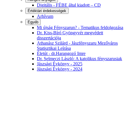
Digitális - FÉBE által kiadott – CD
Értéktári érdekességek
Arhívum
Egyéb
Mi újság Fényszarun? - Tematikus feldolgozása
Dr. Kiss-Bíró Gyöngyvér megvédett
disszertációja
Athanász Szilárd - Jászfényszaru Mezőváros
Statisztikai Leírása
Életút - dr.Harangozó Imre
Dr. Selmeczi László: A katolikus fényszarusiak
Jászsági Évkönyv - 2025
Jászsági Évkönyv - 2024