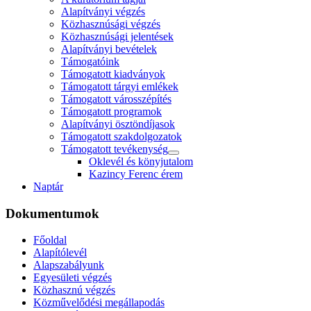
Alapítványi végzés
Közhasznúsági végzés
Közhasznúsági jelentések
Alapítványi bevételek
Támogatóink
Támogatott kiadványok
Támogatott tárgyi emlékek
Támogatott városszépítés
Támogatott programok
Alapítványi ösztöndíjasok
Támogatott szakdolgozatok
Támogatott tevékenység
Oklevél és könyjutalom
Kazincy Ferenc érem
Naptár
Dokumentumok
Főoldal
Alapítólevél
Alapszabályunk
Egyesületi végzés
Közhasznú végzés
Közművelődési megállapodás