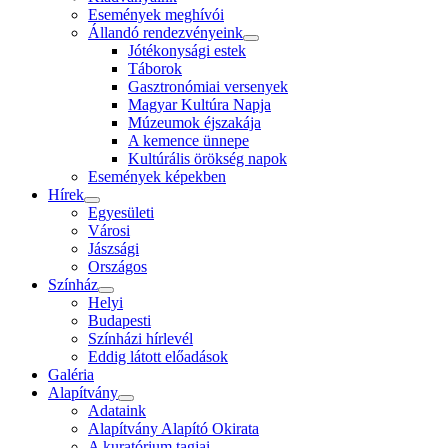
Események meghívói
Állandó rendezvényeink
Jótékonysági estek
Táborok
Gasztronómiai versenyek
Magyar Kultúra Napja
Múzeumok éjszakája
A kemence ünnepe
Kultúrális örökség napok
Események képekben
Hírek
Egyesületi
Városi
Jászsági
Országos
Színház
Helyi
Budapesti
Színházi hírlevél
Eddig látott előadások
Galéria
Alapítvány
Adataink
Alapítvány Alapító Okirata
A kuratórium tagjai