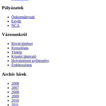
Pályázatok
Önkormányzati
Egyéb
NCA
Városunkról
Rövid történet
Kronológia
Térkép
Köztéri látnivaló
Helytörténeti gyűjtemény
Érdekességek
Archív hírek
2008
2007
2008
2009
2010
2011