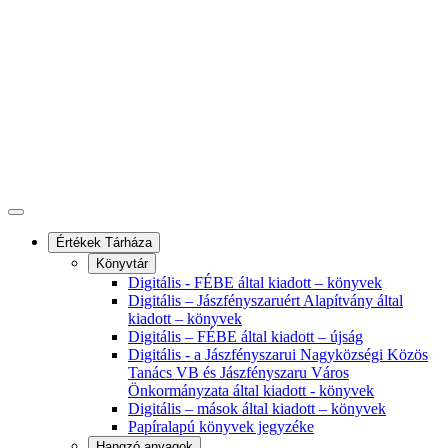
Értékek Tárháza
Könyvtár
Digitális - FÉBE által kiadott – könyvek
Digitális – Jászfényszaruért Alapítvány által
kiadott – könyvek
Digitális – FÉBE által kiadott – újság
Digitális - a Jászfényszarui Nagyközségi Közös
Tanács VB és Jászfényszaru Város
Önkormányzata által kiadott - könyvek
Digitális – mások által kiadott – könyvek
Papíralapú könyvek jegyzéke
Hangzó anyagok