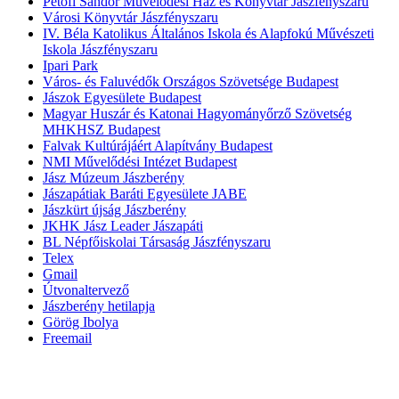
Petőfi Sándor Művelődési Ház és Könyvtár Jászfényszaru
Városi Könyvtár Jászfényszaru
IV. Béla Katolikus Általános Iskola és Alapfokú Művészeti
Iskola Jászfényszaru
Ipari Park
Város- és Faluvédők Országos Szövetsége Budapest
Jászok Egyesülete Budapest
Magyar Huszár és Katonai Hagyományőrző Szövetség
MHKHSZ Budapest
Falvak Kultúrájáért Alapítvány Budapest
NMI Művelődési Intézet Budapest
Jász Múzeum Jászberény
Jászapátiak Baráti Egyesülete JABE
Jászkürt újság Jászberény
JKHK Jász Leader Jászapáti
BL Népfőiskolai Társaság Jászfényszaru
Telex
Gmail
Útvonaltervező
Jászberény hetilapja
Görög Ibolya
Freemail