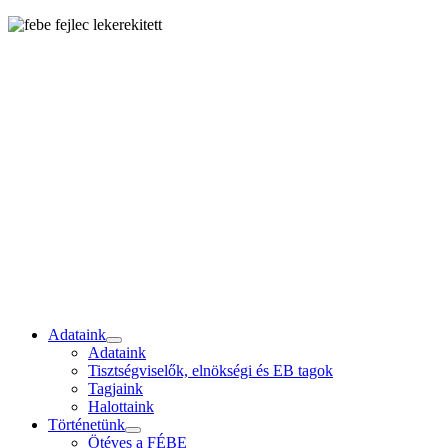
Adataink
Adataink
Tisztségviselők, elnökségi és EB tagok
Tagjaink
Halottaink
Történetünk
Ötéves a FÉBE