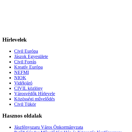
Hírlevelek
Civil Európa
Jászok Egyesülete
Civil Forrás
Kreatív Európa
NEFMI
NIOK
Vidékjáró
CIVIL közlöny
Városvédők Hírlevele
Közösségi művelődés
Civil Tükör
Hasznos oldalak
Jászfényszaru Város Önkormányzata