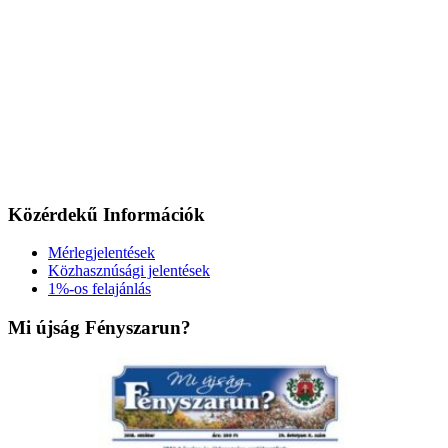
Közérdekű Információk
Mérlegjelentések
Közhasznúsági jelentések
1%-os felajánlás
Mi újság Fényszarun?