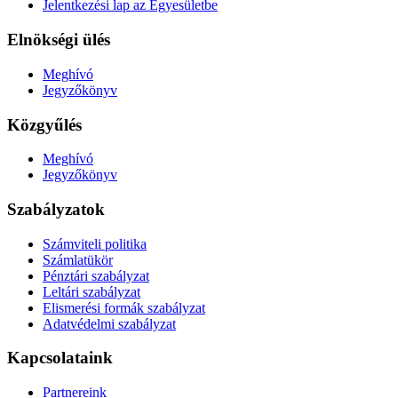
Jelentkezési lap az Egyesületbe
Elnökségi ülés
Meghívó
Jegyzőkönyv
Közgyűlés
Meghívó
Jegyzőkönyv
Szabályzatok
Számviteli politika
Számlatükör
Pénztári szabályzat
Leltári szabályzat
Elismerési formák szabályzat
Adatvédelmi szabályzat
Kapcsolataink
Partnereink