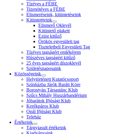
Tízéves a FÉBE
Tizenötéves a FÉBE
Elismeréseink, kitüntetéseink
Kitüntettjeink
Elismerő Oklevél
Kitüntető plakett
Ezüst kitűző
Örökös egyesületi tag
Tiszteletbeli Egyesületi Tag
Tízéves tagságért emlékérem
Húszéves tagságért kitűző
25 éves tagságért díszoklevél
Születésnaposaink
Közösségeink
Helytörténeti Kutatócsoport
Színházba Járók Baráti Köre
Borostyán Társastánc Klub
Szűcs Mihály Huszárbandérium
Jóbarátok Ifjúsági Klub
Kerékpáros Klub
Opál Ifjúsági Klub
Teleház
Értékeink
Tárgyiasult értékeink
Kiadványaink