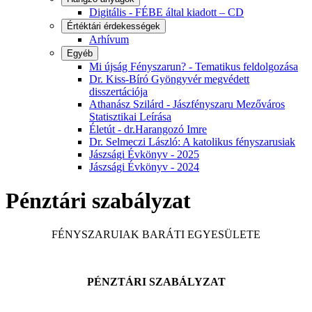
Digitális - FÉBE által kiadott – CD
Értéktári érdekességek
Arhívum
Egyéb
Mi újság Fényszarun? - Tematikus feldolgozása
Dr. Kiss-Bíró Gyöngyvér megvédett
disszertációja
Athanász Szilárd - Jászfényszaru Mezőváros
Statisztikai Leírása
Életút - dr.Harangozó Imre
Dr. Selmeczi László: A katolikus fényszarusiak
Jászsági Évkönyv - 2025
Jászsági Évkönyv - 2024
Pénztári szabályzat
FÉNYSZARUIAK BARÁTI EGYESÜLETE
PÉNZTÁRI SZABÁLYZAT