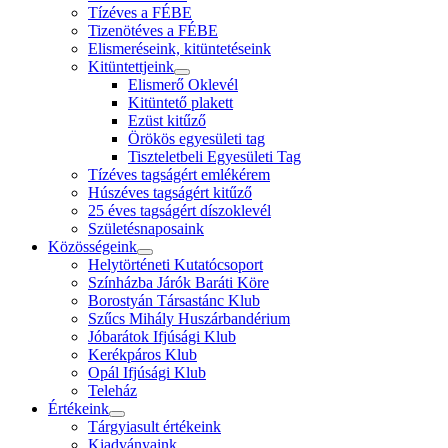
Tízéves a FÉBE
Tizenötéves a FÉBE
Elismeréseink, kitüntetéseink
Kitüntettjeink
Elismerő Oklevél
Kitüntető plakett
Ezüst kitűző
Örökös egyesületi tag
Tiszteletbeli Egyesületi Tag
Tízéves tagságért emlékérem
Húszéves tagságért kitűző
25 éves tagságért díszoklevél
Születésnaposaink
Közösségeink
Helytörténeti Kutatócsoport
Színházba Járók Baráti Köre
Borostyán Társastánc Klub
Szűcs Mihály Huszárbandérium
Jóbarátok Ifjúsági Klub
Kerékpáros Klub
Opál Ifjúsági Klub
Teleház
Értékeink
Tárgyiasult értékeink
Kiadványaink