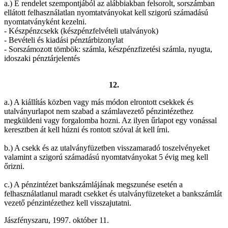
a.) E rendelet szempontjából az alábbiakban felsorolt, sorszámban
ellátott felhasználatlan nyomtatványokat kell szigorú számadású
nyomtatványként kezelni.
- Készpénzcsekk (készpénzfelvételi utalványok)
- Bevételi és kiadási pénztárbizonylat
- Sorszámozott tömbök: számla, készpénzfizetési számla, nyugta,
idoszaki pénztárjelentés
12.
a.) A kiállítás közben vagy más módon elrontott csekkek és
utalványurlapot nem szabad a számlavezető pénzintézethez
megküldeni vagy forgalomba hozni. Az ilyen űrlapot egy vonással
keresztben át kell húzni és rontott szóval át kell írni.
b.) A csekk és az utalványfüzetben visszamaradó toszelvényeket
valamint a szigorú számadású nyomtatványokat 5 évig meg kell
őrizni.
c.) A pénzintézet bankszámlájának megszunése esetén a
felhasználatlanul maradt csekket és utalványfüzeteket a bankszámlát
vezető pénzintézethez kell visszajutatni.
Jászfényszaru, 1997. október 11.