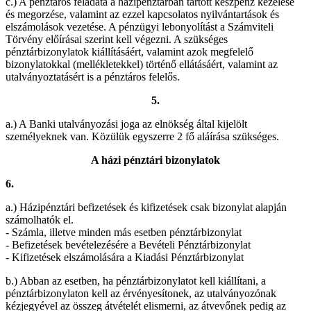
c.) A pénztáros feladata a házipénztárban tartott készpénz kezelése
és megorzése, valamint az ezzel kapcsolatos nyilvántartások és
elszámolások vezetése. A pénzügyi lebonyolítást a Számviteli
Törvény előírásai szerint kell végezni. A szükséges
pénztárbizonylatok kiállításáért, valamint azok megfelelő
bizonylatokkal (mellékletekkel) történő ellátásáért, valamint az
utalványoztatásért is a pénztáros felelős.
5.
a.) A Banki utalványozási joga az elnökség által kijelölt
személyeknek van. Közülük egyszerre 2 fő aláírása szükséges.
A házi pénztári bizonylatok
6.
a.) Házipénztári befizetések és kifizetések csak bizonylat alapján
számolhatók el.
- Számla, illetve minden más esetben pénztárbizonylat
- Befizetések bevételezésére a Bevételi Pénztárbizonylat
- Kifizetések elszámolására a Kiadási Pénztárbizonylat
b.) Abban az esetben, ha pénztárbizonylatot kell kiállítani, a
pénztárbizonylaton kell az érvényesítonek, az utalványozónak
kézjegyével az összeg átvételét elismerni, az átvevőnek pedig az