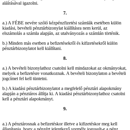
aláírásával igazolni.
7.
a.) A FÉBE nevére szóló kézpénzfizetési számlák esetében külön
kiadási, bevételi pénztárbizonylat kiállításra nem kerül, az
elszámolás a számla alapján, az utalványozás a számlán történik.
b.) Minden más esetben a befizetésekről és kifizetésekről külön
pénztárbizonylatot kell kiállítani.
8.
a.) A bevételi bizonylathoz csatolni kell mindazokat az okmányokat,
melyek a befizetésre vonatkoznak. A bevételi bizonylaton a bevételi
jogcímet fel kell tüntetni.
b.) A kiadási pénztárbizonylatot a megfelelő pénztári alapokmány
alapján a pénztáros állítja ki. A kiadási pénztárbizonylathoz csatolni
kell a pénztári alapokmányt.
9.
a.) A pénztárosnak a befizetéskor illetve a kifizetéskor meg kell
állapítania, hogy a pénzért jelentkező személy jogosult-e a pénz