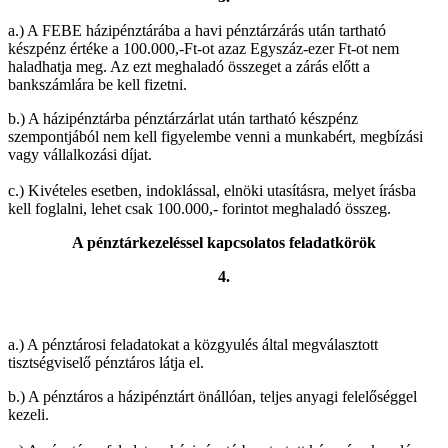
a.) A FEBE házipénztárába a havi pénztárzárás után tartható
készpénz értéke a 100.000,-Ft-ot azaz Egyszáz-ezer Ft-ot nem
haladhatja meg. Az ezt meghaladó összeget a zárás előtt a
bankszámlára be kell fizetni.
b.) A házipénztárba pénztárzárlat után tartható készpénz
szempontjából nem kell figyelembe venni a munkabért, megbízási
vagy vállalkozási díjat.
c.) Kivételes esetben, indoklással, elnöki utasításra, melyet írásba
kell foglalni, lehet csak 100.000,- forintot meghaladó összeg.
A pénztárkezeléssel kapcsolatos feladatkörök
4.
a.) A pénztárosi feladatokat a közgyulés által megválasztott
tisztségviselő pénztáros látja el.
b.) A pénztáros a házipénztárt önállóan, teljes anyagi felelőséggel
kezeli.