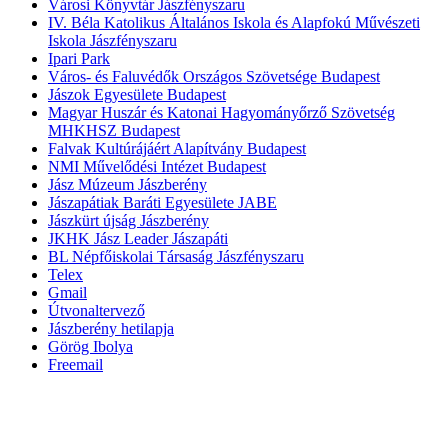
Városi Könyvtár Jászfényszaru
IV. Béla Katolikus Általános Iskola és Alapfokú Művészeti
Iskola Jászfényszaru
Ipari Park
Város- és Faluvédők Országos Szövetsége Budapest
Jászok Egyesülete Budapest
Magyar Huszár és Katonai Hagyományőrző Szövetség
MHKHSZ Budapest
Falvak Kultúrájáért Alapítvány Budapest
NMI Művelődési Intézet Budapest
Jász Múzeum Jászberény
Jászapátiak Baráti Egyesülete JABE
Jászkürt újság Jászberény
JKHK Jász Leader Jászapáti
BL Népfőiskolai Társaság Jászfényszaru
Telex
Gmail
Útvonaltervező
Jászberény hetilapja
Görög Ibolya
Freemail