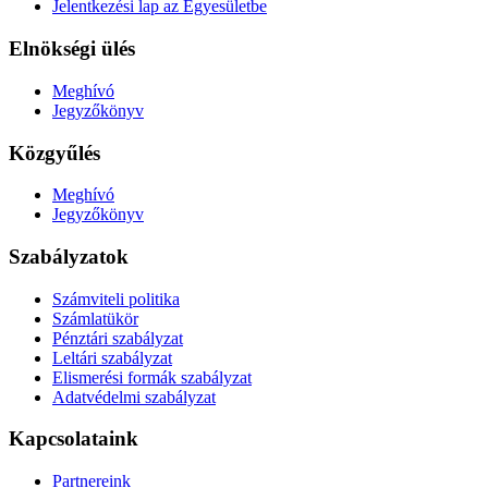
Jelentkezési lap az Egyesületbe
Elnökségi ülés
Meghívó
Jegyzőkönyv
Közgyűlés
Meghívó
Jegyzőkönyv
Szabályzatok
Számviteli politika
Számlatükör
Pénztári szabályzat
Leltári szabályzat
Elismerési formák szabályzat
Adatvédelmi szabályzat
Kapcsolataink
Partnereink