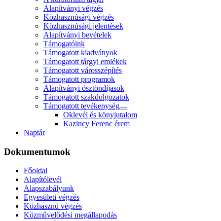
Alapítványi végzés
Közhasznúsági végzés
Közhasznúsági jelentések
Alapítványi bevételek
Támogatóink
Támogatott kiadványok
Támogatott tárgyi emlékek
Támogatott városszépítés
Támogatott programok
Alapítványi ösztöndíjasok
Támogatott szakdolgozatok
Támogatott tevékenység
Oklevél és könyjutalom
Kazincy Ferenc érem
Naptár
Dokumentumok
Főoldal
Alapítólevél
Alapszabályunk
Egyesületi végzés
Közhasznú végzés
Közművelődési megállapodás