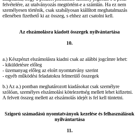
felvételére, az utalványozás megtörtént-e a számlán. Ha ez nem
személyesen történik, csak szabályosan kiállított meghatalmazás
ellenében fizethető ki az összeg, s ehhez azt csatolni kell.
Az elszámolásra kiadott összegek nyilvántartása
10.
a.) Készpénzt elszámolásra kiadni csak az alábbi jogcímre lehet:
- kiküldetésre előleg
- üzemanyag előleg az eloírt nyomtatvány szerint
- egyéb működési feladatokra felmerülő összegek
b.) Az a.) pontban meghatározott kiadásokat csak személyre
szólóan, személyes elszámolási kötelezettség mellett lehet kifizetni.
A felvett összeg mellett az elszámolás idejét is fel kell tüntetni.
Szigorú számadású nyomtatványok kezelése és felhasználásuk
nyilvántartása
11.