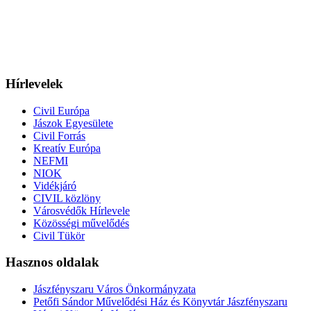
Hírlevelek
Civil Európa
Jászok Egyesülete
Civil Forrás
Kreatív Európa
NEFMI
NIOK
Vidékjáró
CIVIL közlöny
Városvédők Hírlevele
Közösségi művelődés
Civil Tükör
Hasznos oldalak
Jászfényszaru Város Önkormányzata
Petőfi Sándor Művelődési Ház és Könyvtár Jászfényszaru