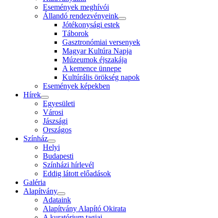
Események meghívói
Állandó rendezvényeink
Jótékonysági estek
Táborok
Gasztronómiai versenyek
Magyar Kultúra Napja
Múzeumok éjszakája
A kemence ünnepe
Kultúrális örökség napok
Események képekben
Hírek
Egyesületi
Városi
Jászsági
Országos
Színház
Helyi
Budapesti
Színházi hírlevél
Eddig látott előadások
Galéria
Alapítvány
Adataink
Alapítvány Alapító Okirata
A kuratórium tagjai