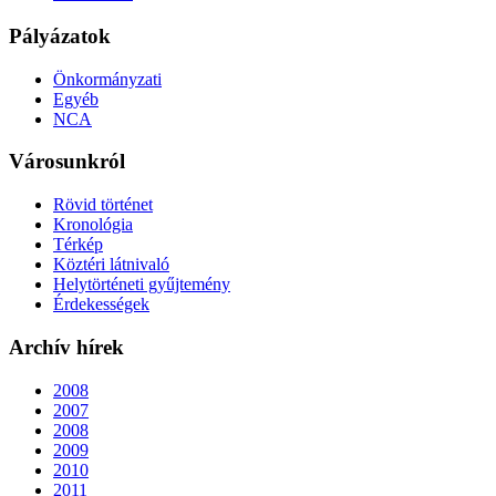
Pályázatok
Önkormányzati
Egyéb
NCA
Városunkról
Rövid történet
Kronológia
Térkép
Köztéri látnivaló
Helytörténeti gyűjtemény
Érdekességek
Archív hírek
2008
2007
2008
2009
2010
2011