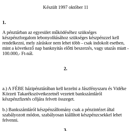
Készült 1997 október 11
1.
A pénztárban az egyesület működéséhez szükséges
készpénzforgalom lebonyolításához szükséges készpénzzel kell
rendelkezni, mely záráskor nem lehet több - csak indokolt esetben,
mint a következő nap banknyitás előtti beszerzés, vagy utazás miatt -
100.000,- Ft-nál.
2.
a.) A FÉBE házipénztárában kell kezelni a Jászfényszaru és Vidéke
Körzeti Takarékszövetkezetnél vezetett bankszámláról
készpénzfizetés céljára felvett összeget.
b.) Bankszámláról készpénzállomány csak a pénzintézet által
szabályozott módon, szabályosan kiállított készpénzcsekkel lehet
felvenni.
3.