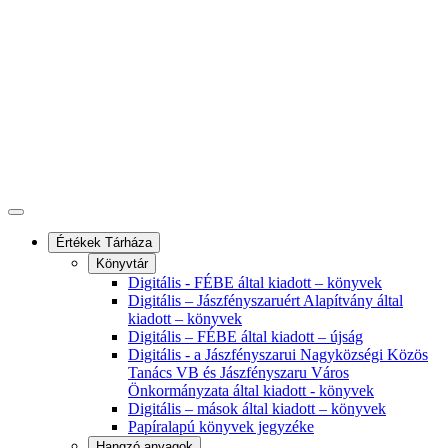
Értékek Tárháza
Könyvtár
Digitális - FÉBE által kiadott – könyvek
Digitális – Jászfényszaruért Alapítvány által
kiadott – könyvek
Digitális – FÉBE által kiadott – újság
Digitális - a Jászfényszarui Nagyközségi Közös
Tanács VB és Jászfényszaru Város
Önkormányzata által kiadott - könyvek
Digitális – mások által kiadott – könyvek
Papíralapú könyvek jegyzéke
Hangzó anyagok