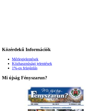
Közérdekű Információk
Mérlegjelentések
Közhasznúsági jelentések
1%-os felajánlás
Mi újság Fényszarun?