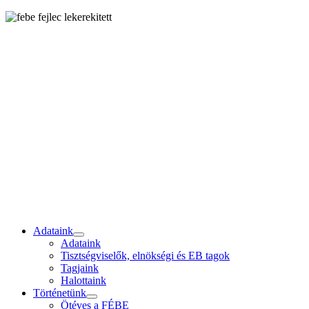
Adataink
Adataink
Tisztségviselők, elnökségi és EB tagok
Tagjaink
Halottaink
Történetünk
Ötéves a FÉBE