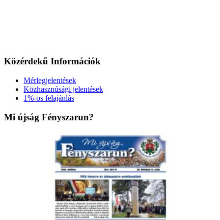
Közérdekű Információk
Mérlegjelentések
Közhasznúsági jelentések
1%-os felajánlás
Mi újság Fényszarun?