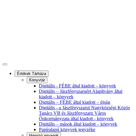
Értékek Tárháza
Könyvtár
Digitális - FÉBE által kiadott – könyvek
Digitális – Jászfényszaruért Alapítvány által
kiadott – könyvek
Digitális – FÉBE által kiadott – újság
Digitális - a Jászfényszarui Nagyközségi Közös
Tanács VB és Jászfényszaru Város
Önkormányzata által kiadott - könyvek
Digitális – mások által kiadott – könyvek
Papíralapú könyvek jegyzéke
Hangzó anyagok