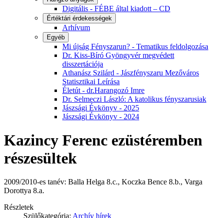
Digitális - FÉBE által kiadott – CD
Értéktári érdekességek
Arhívum
Egyéb
Mi újság Fényszarun? - Tematikus feldolgozása
Dr. Kiss-Bíró Gyöngyvér megvédett
disszertációja
Athanász Szilárd - Jászfényszaru Mezőváros
Statisztikai Leírása
Életút - dr.Harangozó Imre
Dr. Selmeczi László: A katolikus fényszarusiak
Jászsági Évkönyv - 2025
Jászsági Évkönyv - 2024
Kazincy Ferenc ezüstéremben
részesültek
2009/2010-es tanév: Balla Helga 8.c., Koczka Bence 8.b., Varga
Dorottya 8.a.
Részletek
Szülőkategória:
Archív hírek