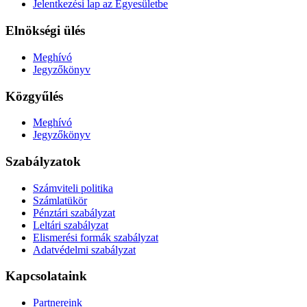
Jelentkezési lap az Egyesületbe
Elnökségi ülés
Meghívó
Jegyzőkönyv
Közgyűlés
Meghívó
Jegyzőkönyv
Szabályzatok
Számviteli politika
Számlatükör
Pénztári szabályzat
Leltári szabályzat
Elismerési formák szabályzat
Adatvédelmi szabályzat
Kapcsolataink
Partnereink