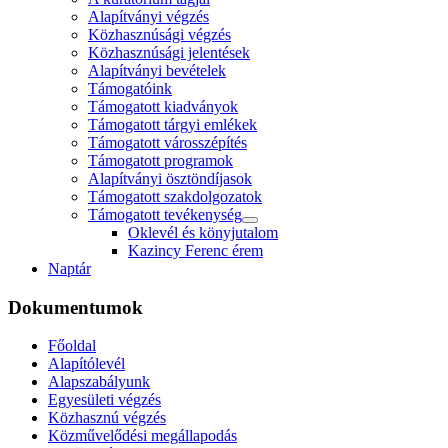
Alapítványi végzés
Közhasznúsági végzés
Közhasznúsági jelentések
Alapítványi bevételek
Támogatóink
Támogatott kiadványok
Támogatott tárgyi emlékek
Támogatott városszépítés
Támogatott programok
Alapítványi ösztöndíjasok
Támogatott szakdolgozatok
Támogatott tevékenység
Oklevél és könyjutalom
Kazincy Ferenc érem
Naptár
Dokumentumok
Főoldal
Alapítólevél
Alapszabályunk
Egyesületi végzés
Közhasznú végzés
Közművelődési megállapodás