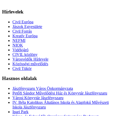
Hírlevelek
Civil Európa
Jászok Egyesülete
Civil Forrás
Kreatív Európa
NEFMI
NIOK
Vidékjáró
CIVIL közlöny
Városvédők Hírlevele
Közösségi művelődés
Civil Tükör
Hasznos oldalak
Jászfényszaru Város Önkormányzata
Petőfi Sándor Művelődési Ház és Könyvtár Jászfényszaru
Városi Könyvtár Jászfényszaru
IV. Béla Katolikus Általános Iskola és Alapfokú Művészeti
Iskola Jászfényszaru
Ipari Park