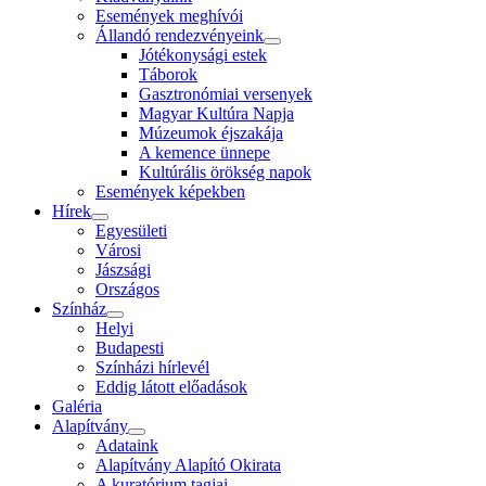
Események meghívói
Állandó rendezvényeink
Jótékonysági estek
Táborok
Gasztronómiai versenyek
Magyar Kultúra Napja
Múzeumok éjszakája
A kemence ünnepe
Kultúrális örökség napok
Események képekben
Hírek
Egyesületi
Városi
Jászsági
Országos
Színház
Helyi
Budapesti
Színházi hírlevél
Eddig látott előadások
Galéria
Alapítvány
Adataink
Alapítvány Alapító Okirata
A kuratórium tagjai