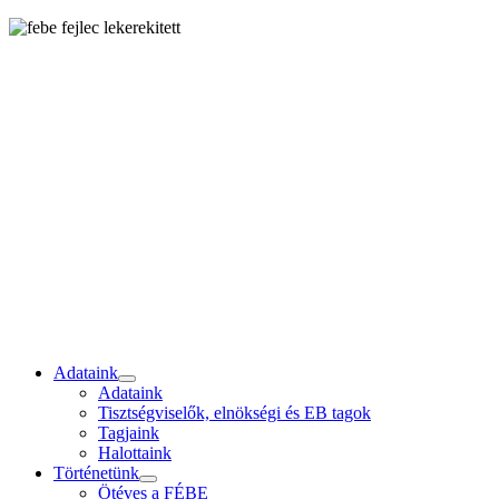
Adataink
Adataink
Tisztségviselők, elnökségi és EB tagok
Tagjaink
Halottaink
Történetünk
Ötéves a FÉBE