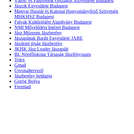
Város- és Faluvédők Országos Szövetsége Budapest
Jászok Egyesülete Budapest
Magyar Huszár és Katonai Hagyományőrző Szövetség
MHKHSZ Budapest
Falvak Kultúrájáért Alapítvány Budapest
NMI Művelődési Intézet Budapest
Jász Múzeum Jászberény
Jászapátiak Baráti Egyesülete JABE
Jászkürt újság Jászberény
JKHK Jász Leader Jászapáti
BL Népfőiskolai Társaság Jászfényszaru
Telex
Gmail
Útvonaltervező
Jászberény hetilapja
Görög Ibolya
Freemail