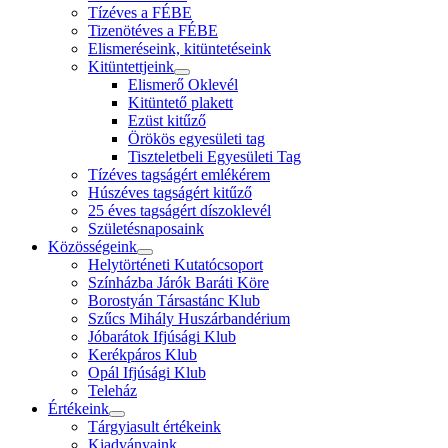
Tízéves a FÉBE
Tizenötéves a FÉBE
Elismeréseink, kitüntetéseink
Kitüntettjeink
Elismerő Oklevél
Kitüntető plakett
Ezüst kitűző
Örökös egyesületi tag
Tiszteletbeli Egyesületi Tag
Tízéves tagságért emlékérem
Húszéves tagságért kitűző
25 éves tagságért díszoklevél
Születésnaposaink
Közösségeink
Helytörténeti Kutatócsoport
Színházba Járók Baráti Köre
Borostyán Társastánc Klub
Szűcs Mihály Huszárbandérium
Jóbarátok Ifjúsági Klub
Kerékpáros Klub
Opál Ifjúsági Klub
Teleház
Értékeink
Tárgyiasult értékeink
Kiadványaink