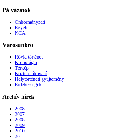
Pályázatok
Önkormányzati
Egyéb
NCA
Városunkról
Rövid történet
Kronológia
Térkép
Köztéri látnivaló
Helytörténeti gyűjtemény
Érdekességek
Archív hírek
2008
2007
2008
2009
2010
2011