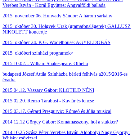
Verebes István - Korál Együttes: Angyalföldi ballada
2015. november 06. Hunyady Sándor: A három sárkány
2015. október 30. Hölgyek-Urak (gramafonslágerek) GALLUSZ
NIKOLETT koncertje
2015. október 24. P. G. Wodelhouse: AGYELDOBÁS
2015. októberi színházi programok>
2015.10.02. - William Shakespeare: Othello
budapesti József Attila Színházba
bérleti felhívás a2015/2016-es
évadra
2015.04.12. Vaszary Gábor: KLOTILD NÉNI
2015.02.20. Renzo Tarabusi - Kaviár és lencse
2015.03.17. Gérard Presgurvic: Rómeó és Júlia musical
2014.12.12
Görgey Gábor: Komámasszony, hol a stukker?
2014.10.25
Szász Péter-Verebes István-Aldobolyi Nagy György:
Whisky esővízzel