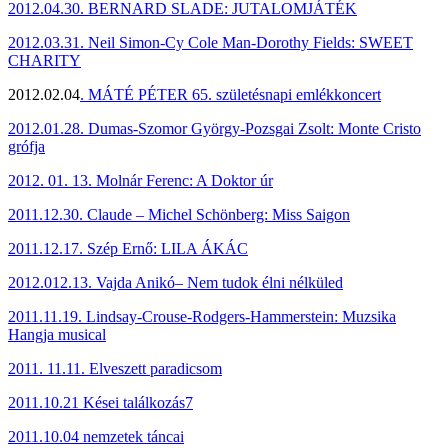
2012.04.30
.
BERNARD SLADE: JUTALOMJÁTÉK
2012.03.31
. Neil Simon-Cy Cole Man-Dorothy Fields: SWEET
CHARITY
2012.02.04
. MÁTÉ PÉTER 65. születésnapi emlékkoncert
2012.01.28
. Dumas-Szomor György-Pozsgai Zsolt: Monte Cristo
grófja
2012. 01. 13
.
Molnár Ferenc: A Doktor úr
2011.12.30
.
Claude – Michel Schönberg: Miss Saigon
2011.12.17
.
Szép Ernő: LILA ÁKÁC
2012.012.13
. Vajda Anikó
– Nem tudok élni nélküled
2011.11.19. Lindsay-Crouse-Rodgers-Hammerstein: Muzsika
Hangja musical
2011. 11.11. Elveszett paradicsom
2011.10.21 Kései találkozás7
2011.10.04 nemzetek táncai