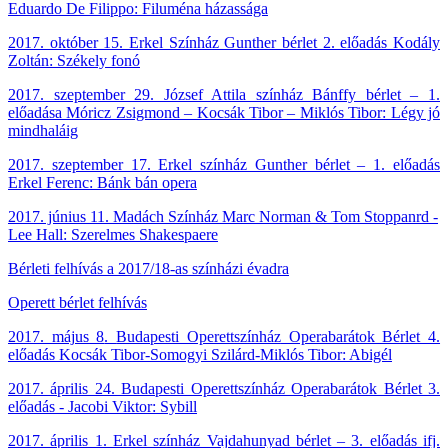
Eduardo De Filippo: Filuména házassága
2017. október 15. Erkel Színház Gunther bérlet 2. előadás Kodály
Zoltán: Székely fonó
2017. szeptember 29. József Attila színház Bánffy bérlet – 1.
előadása Móricz Zsigmond – Kocsák Tibor – Miklós Tibor: Légy jó
mindhaláig
2017. szeptember 17. Erkel színház Gunther bérlet – 1. előadás
Erkel Ferenc: Bánk bán opera
2017. június 11. Madách Színház Marc Norman & Tom Stoppanrd -
Lee Hall: Szerelmes Shakespaere
Bérleti felhívás a 2017/18-as színházi évadra
Operett bérlet felhívás
2017. május 8
.
Budapesti Operettszínház
Operabarátok Bérlet 4.
előadás Kocsák Tibor-Somogyi Szilárd-Miklós Tibor: Abigél
2017. április 24. Budapesti Operettszínház Operabarátok Bérlet 3.
előadás - Jacobi Viktor: Sybill
2017. április 1. Erkel színház Vajdahunyad bérlet – 3. előadás ifj.