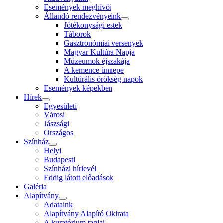
Események meghívói
Állandó rendezvényeink
Jótékonysági estek
Táborok
Gasztronómiai versenyek
Magyar Kultúra Napja
Múzeumok éjszakája
A kemence ünnepe
Kultúrális örökség napok
Események képekben
Hírek
Egyesületi
Városi
Jászsági
Országos
Színház
Helyi
Budapesti
Színházi hírlevél
Eddig látott előadások
Galéria
Alapítvány
Adataink
Alapítvány Alapító Okirata
A kuratórium tagjai