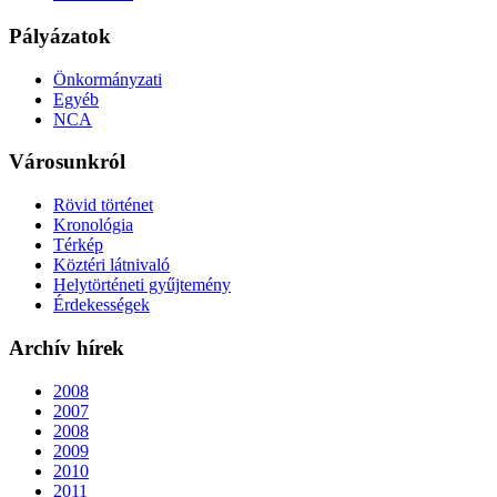
Pályázatok
Önkormányzati
Egyéb
NCA
Városunkról
Rövid történet
Kronológia
Térkép
Köztéri látnivaló
Helytörténeti gyűjtemény
Érdekességek
Archív hírek
2008
2007
2008
2009
2010
2011