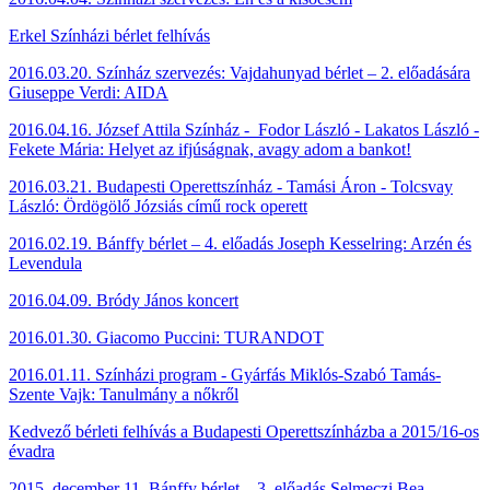
Erkel Színházi bérlet felhívás
2016.03.20. Színház szervezés: Vajdahunyad bérlet – 2. előadására
Giuseppe Verdi: AIDA
2016.04.16.
József Attila Színház - Fodor László - Lakatos László -
Fekete Mária: Helyet az ifjúságnak, avagy adom a bankot!
2016.03.21.
Budapesti Operettszínház - Tamási Áron - Tolcsvay
László: Ördögölő Józsiás című rock operett
2016.02.19. Bánffy bérlet – 4. előadás Joseph Kesselring: Arzén és
Levendula
2016.04.09. Bródy János koncert
2016.01.30. Giacomo Puccini: TURANDOT
2016.01.11. Színházi program - Gyárfás Miklós-Szabó Tamás-
Szente Vajk: Tanulmány a nőkről
Kedvező bérleti felhívás a Budapesti Operettszínházba a 2015/16-os
évadra
2015. december 11. Bánffy bérlet – 3. előadás Selmeczi Bea -