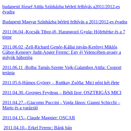
budapesti József Attila Színházba
bérleti felhívás a2011/2012-es
évadra
Budapesti Magyar Színházba bérleti felhívás a 2011/2012-es évadra
2011.06.04
-Kocsák Tibor-ifj. Harangozó Gyula: Hófehérke és a 7
törpe
2011.06.02 -
Zell-Richard Genée-Kállai istván-Kerényi Miklós
Gábor-Kenesey Judit-Anger Ferenc: Egy éj Velencében-avagy a
golyók háborúja
2011.06.11
-
Bolba Tamás-Szente Vajk-Galambos Attila: Csoport
terápia
2011.05.6-
Hámos György – Ruttkay Zsófia: Mici néni két élete
2011.04.30.-
Georges Feydeau – Béldi Izor: OSZTRIGÁS MICI
2011.04.27.--
Giacomo Puccini - Vajda János: Gianni Schicchi –
Mario és a varázsló
2011.04.15.- Claude Magnier: OSCAR
2011.04.10.- Erkel Ferenc: Bánk bán