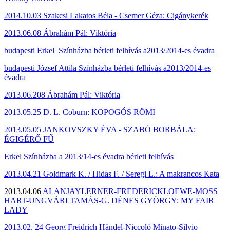
2014.10.03
Szakcsi Lakatos Béla - Csemer Géza: Cigánykerék
2013.06.08 Ábrahám Pál: Viktória
budapesti Erkel Színházba
bérleti felhívás a2013/2014-es évadra
budapesti József Attila Színházba
bérleti felhívás a2013/2014-es
évadra
2013.06.208 Ábrahám Pál: Viktória
2013.05.25
D. L. Coburn: KOPOGÓS RÖMI
2013.05.05 JANKOVSZKY ÉVA - SZABÓ BORBÁLA:
ÉGIGÉRŐ FŰ
Erkel Színházba a 2013/14-es évadra bérleti felhívás
2013.04.21 Goldmark K. / Hidas F. / Seregi L.: A makrancos Kata
2013.04.06
ALANJAYLERNER-FREDERICKLOEWE-MOSS
HART-UNGVÁRI TAMÁS-G. DÉNES GYÖRGY: MY FAIR
LADY
2013.02. 24 Georg Freidrich Händel-Niccoló Minato-Silvio