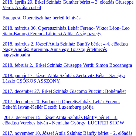
2018. április 29. Erkel Színház Gunther bérlet – 3. előadás
Giuseppe
Verdi:
Az álarcosbál
Budapesti Operettszínház bérleti felhívás
2018. március 06. Operettszínház
Lehár Ferenc- Viktor Léon- Leo
Stain-Baranyi Ferenc- Lőrinczi Attila: A víg özvegy
2018. március 2. József Attila Színház
Bánffy bérlet – 4. előadása
Nagy András: Karenina, Anna egy Tolsztoj-értelmezés
nagyszínpadra
2018. február 2. Erkel Színház Giuseppe Verdi: Simon Boccanegra
2018. január 17. József Attila Színház Zerkovitz Béla – Szilágyi
László CSÓKOS ASSZONY
2017. december 27. Erkel Színház Giacomo Puccini: Bohémélet
2017. december 20. Budapesti Operettszínház Lehár Ferenc-
Békeffi István-Kellér Dezső: Luxemburg grófja
2017. december 15. József Attila Színház Bánffy bérlet – 3.
előadása Verebes István - Nemlaha György: LUCIFER SHOW
2017. november 10. József Attila Színház Bánffy bérlet – 2. előadás