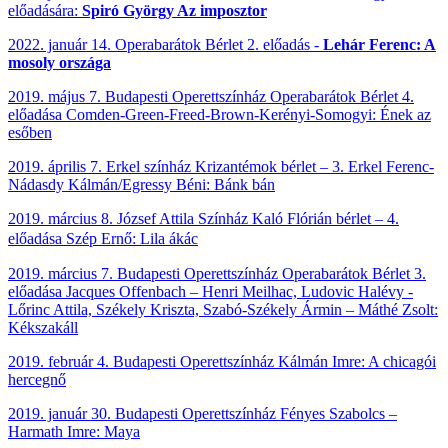
előadására:
Spiró György Az imposztor
2022. január 14. Operabarátok Bérlet 2. előadás -
Lehár Ferenc: A
mosoly országa
2019. május 7. Budapesti Operettszínház
Operabarátok Bérlet 4.
előadása
Comden-Green-Freed-Brown-Kerényi-Somogyi: Ének az
esőben
2019. április
7. Erkel színház Krizantémok bérlet – 3. Erkel Ferenc-
Nádasdy Kálmán/Egressy Béni: Bánk bán
2019. március
8. József Attila Színház Kaló Flórián bérlet – 4.
előadása Szép Ernő: Lila ákác
2019. március 7. Budapesti Operettszínház
Operabarátok Bérlet 3.
előadása
Jacques Offenbach – Henri Meilhac, Ludovic Halévy -
Lőrinc Attila, Székely Kriszta, Szabó-Székely Ármin – Máthé Zsolt:
Kékszakáll
2019. február 4. Budapesti Operettszínház
Kálmán Imre: A chicagói
hercegnő
2019. január 30. Budapesti Operettszínház Fényes Szabolcs –
Harmath Imre: Maya