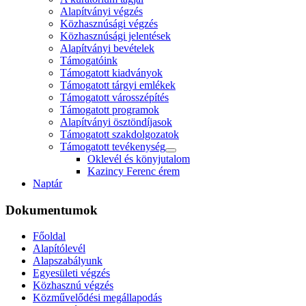
Alapítványi végzés
Közhasznúsági végzés
Közhasznúsági jelentések
Alapítványi bevételek
Támogatóink
Támogatott kiadványok
Támogatott tárgyi emlékek
Támogatott városszépítés
Támogatott programok
Alapítványi ösztöndíjasok
Támogatott szakdolgozatok
Támogatott tevékenység
Oklevél és könyjutalom
Kazincy Ferenc érem
Naptár
Dokumentumok
Főoldal
Alapítólevél
Alapszabályunk
Egyesületi végzés
Közhasznú végzés
Közművelődési megállapodás