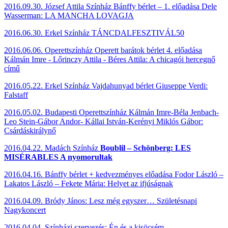
2016.09.30. József Attila Színház Bánffy bérlet – 1. előadása Dele
Wasserman: LA MANCHA LOVAGJA
2016.06.30. Erkel Színház TÁNCDALFESZTIVÁL50
2016.06.06. Operettszínház Operett barátok bérlet 4. előadása
Kálmán Imre - Lőrinczy Attila - Béres Attila: A chicagói hercegnő
című
2016.05.22. Erkel Színház Vajdahunyad bérlet Giuseppe Verdi:
Falstaff
2016.05.02. Budapesti Operettszínház Kálmán Imre-Béla Jenbach-
Leo Stein-Gábor Andor- Kállai István-Kerényi Miklós Gábor:
Csárdáskirálynő
2016.04.22. Madách Színház
Boublil – Schönberg: LES
MISÉRABLES A nyomorultak
2016.04.16. Bánffy bérlet + kedvezményes előadása Fodor László –
Lakatos László – Fekete Mária: Helyet az ifjúságnak
2016.04.09. Bródy János: Lesz még egyszer… Születésnapi
Nagykoncert
2016.04.04. Színházi szervezés: Én és a kisöcsém