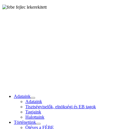
Adataink
Adataink
Tisztségviselők, elnökségi és EB tagok
Tagjaink
Halottaink
Történetünk
Ötéves a FÉBE