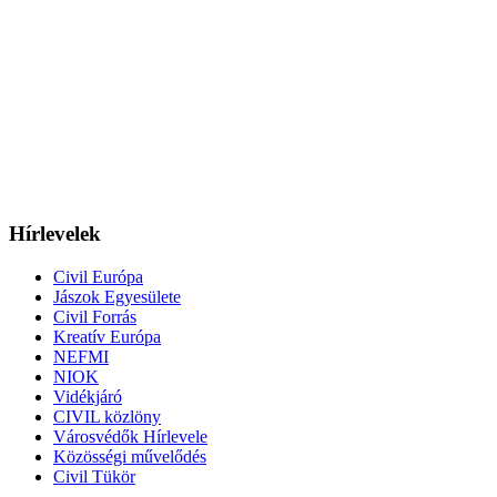
Hírlevelek
Civil Európa
Jászok Egyesülete
Civil Forrás
Kreatív Európa
NEFMI
NIOK
Vidékjáró
CIVIL közlöny
Városvédők Hírlevele
Közösségi művelődés
Civil Tükör