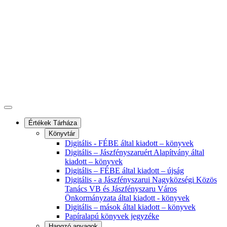
Értékek Tárháza
Könyvtár
Digitális - FÉBE által kiadott – könyvek
Digitális – Jászfényszaruért Alapítvány által
kiadott – könyvek
Digitális – FÉBE által kiadott – újság
Digitális - a Jászfényszarui Nagyközségi Közös
Tanács VB és Jászfényszaru Város
Önkormányzata által kiadott - könyvek
Digitális – mások által kiadott – könyvek
Papíralapú könyvek jegyzéke
Hangzó anyagok