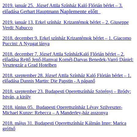
2019. január
25. József Attila Színház Kaló Flórián bérlet – 3.
Naplemente előtt
előadása Gerhart Hauptmann
2019. január
13. Erkel színház Krizantémok bérlet – 2. Giuseppe
Verdi: Nabucco
2018. december 9. Erkel színház
Krizantémok bérlet – 1. Giacomo
Puccini:
A Nyugat lánya
2018. december 7. József Attila SzínházKaló Flórián bérlet – 2.
előadása Rejtő Jenő-Hamvai Kornél-Darvas Benedek-Varró Dániel:
Vesztegzár a Grad Hotelben
2018. szeptember 28.
József Attila Színház
Kaló Flórián bérlet – 1.
előadása Dannis Martin: Die Papstin - A pápanő
2018. szeptember 23.
Budapesti Operettszínház Szörényi – Bródy:
István, a király
2018. június 05.
Budapesti Operettszínház
Lévay Szilveszter-
Michael Kunze: Rebecca – A Manderley-ház asszonya
2018. május 31. Budapesti Operettszínház Kálmán Imre: Marica
grófnő