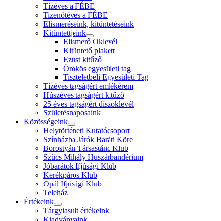
Tízéves a FÉBE
Tizenötéves a FÉBE
Elismeréseink, kitüntetéseink
Kitüntettjeink
Elismerő Oklevél
Kitüntető plakett
Ezüst kitűző
Örökös egyesületi tag
Tiszteletbeli Egyesületi Tag
Tízéves tagságért emlékérem
Húszéves tagságért kitűző
25 éves tagságért díszoklevél
Születésnaposaink
Közösségeink
Helytörténeti Kutatócsoport
Színházba Járók Baráti Köre
Borostyán Társastánc Klub
Szűcs Mihály Huszárbandérium
Jóbarátok Ifjúsági Klub
Kerékpáros Klub
Opál Ifjúsági Klub
Teleház
Értékeink
Tárgyiasult értékeink
Kiadványaink