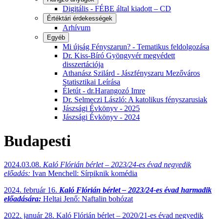
Digitális - FÉBE által kiadott – CD
Értéktári érdekességek
Arhívum
Egyéb
Mi újság Fényszarun? - Tematikus feldolgozása
Dr. Kiss-Bíró Gyöngyvér megvédett
disszertációja
Athanász Szilárd - Jászfényszaru Mezőváros
Statisztikai Leírása
Életút - dr.Harangozó Imre
Dr. Selmeczi László: A katolikus fényszarusiak
Jászsági Évkönyv - 2025
Jászsági Évkönyv - 2024
Budapesti
2024.03.08.
Kaló Flórián bérlet – 2023/24-es évad negyedik
előadás:
Ivan Menchell: Sírpiknik komédia
2024. február 16.
Kaló Flórián bérlet – 2023/24-es évad harmadik
előadására:
Heltai Jenő: Naftalin bohózat
2022. január 28. Kaló Flórián bérlet – 2020/21-es évad negyedik