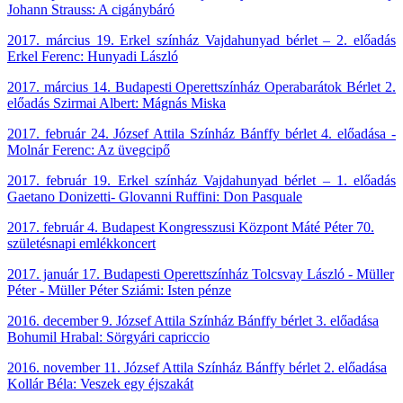
Johann Strauss: A cigánybáró
2017. március 19. Erkel színház Vajdahunyad bérlet – 2. előadás
Erkel Ferenc: Hunyadi László
2017. március 14. Budapesti Operettszínház Operabarátok Bérlet 2.
előadás Szirmai Albert: Mágnás Miska
2017. február 24. József Attila Színház Bánffy bérlet 4. előadása -
Molnár Ferenc: Az üvegcipő
2017. február 19. Erkel színház Vajdahunyad bérlet – 1. előadás
Gaetano Donizetti- Glovanni Ruffini: Don Pasquale
2017. február 4. Budapest Kongresszusi Központ Máté Péter 70.
születésnapi emlékkoncert
2017. január 17. Budapesti Operettszínház Tolcsvay László - Müller
Péter - Müller Péter Sziámi: Isten pénze
2016. december 9. József Attila Színház Bánffy bérlet 3. előadása
Bohumil Hrabal: Sörgyári capriccio
2016. november 11. József Attila Színház Bánffy bérlet 2. előadása
Kollár Béla: Veszek egy éjszakát