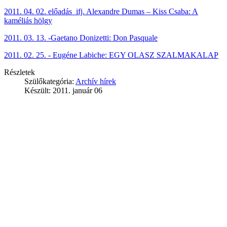
2011. 04. 02. előadás ifj. Alexandre Dumas – Kiss Csaba: A
kaméliás hölgy
2011. 03. 13. -Gaetano Donizetti: Don Pasquale
2011. 02. 25. - Eugéne Labiche: EGY OLASZ SZALMAKALAP
Részletek
Szülőkategória:
Archív hírek
Készült: 2011. január 06