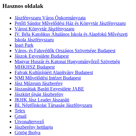
Hasznos oldalak
Jászfényszaru Város Önkormányzata
Petőfi Sándor Művelődési Ház és Könyvtár Jászfényszaru
Városi Könyvtár Jászfényszaru
IV. Béla Katolikus Általános Iskola és Alapfokú Művészeti
Iskola Jászfényszaru
Ipari Park
Város- és Faluvédők Országos Szövetsége Budapest
Jászok Egyesülete Budapest
Magyar Huszár és Katonai Hagyományőrző Szövetség
MHKHSZ Budapest
Falvak Kultúrájáért Alapítvány Budapest
NMI Művelődési Intézet Budapest
Jász Múzeum Jászberény
Jászapátiak Baráti Egyesülete JABE
Jászkürt újság Jászberény
JKHK Jász Leader Jászapáti
BL Népfőiskolai Társaság Jászfényszaru
Telex
Gmail
Útvonaltervező
Jászberény hetilapja
Görög Ibolya