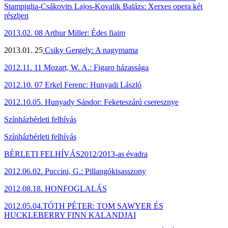
Stampiglia-Csákovits Lajos-Kovalik Balázs: Xerxes opera két
részben
2013.02. 08 Arthur Miller: Édes fiaim
2013.01. 25
Csiky Gergely: A nagymama
2012.11. 11 Mozart, W. A.: Figaro házassága
2012.10. 07
Erkel Ferenc: Hunyadi László
2012.10.05.
Hunyady Sándor: Feketeszárú cseresznye
Színházbérleti felhívás
Színházbérleti felhívás
BÉRLETI FELHÍVÁS
2012/2013-as évadra
2012.06.02
.
Puccini, G.: Pillangókisasszony
2012.08.18
. HONFOGLALÁS
2012.05.04
.TÓTH PÉTER: TOM SAWYER ÉS
HUCKLEBERRY FINN KALANDJAI