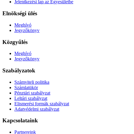
Jelentkezési lap az Egyesületbe
Elnökségi ülés
Meghívó
Jegyzőkönyv
Közgyűlés
Meghívó
Jegyzőkönyv
Szabályzatok
Számviteli politika
Számlatükör
Pénztári szabályzat
Leltári szabályzat
Elismerési formák szabályzat
Adatvédelmi szabályzat
Kapcsolataink
Partnereink