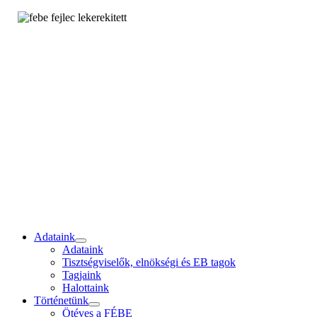
Adataink
Adataink
Tisztségviselők, elnökségi és EB tagok
Tagjaink
Halottaink
Történetünk
Ötéves a FÉBE