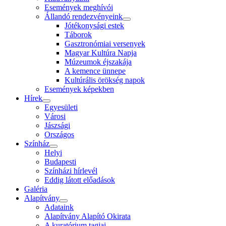
Események meghívói
Állandó rendezvényeink
Jótékonysági estek
Táborok
Gasztronómiai versenyek
Magyar Kultúra Napja
Múzeumok éjszakája
A kemence ünnepe
Kultúrális örökség napok
Események képekben
Hírek
Egyesületi
Városi
Jászsági
Országos
Színház
Helyi
Budapesti
Színházi hírlevél
Eddig látott előadások
Galéria
Alapítvány
Adataink
Alapítvány Alapító Okirata
A kuratórium tagjai