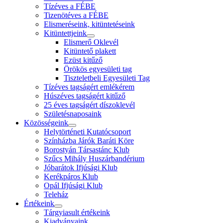
Tízéves a FÉBE
Tizenötéves a FÉBE
Elismeréseink, kitüntetéseink
Kitüntettjeink
Elismerő Oklevél
Kitüntető plakett
Ezüst kitűző
Örökös egyesületi tag
Tiszteletbeli Egyesületi Tag
Tízéves tagságért emlékérem
Húszéves tagságért kitűző
25 éves tagságért díszoklevél
Születésnaposaink
Közösségeink
Helytörténeti Kutatócsoport
Színházba Járók Baráti Köre
Borostyán Társastánc Klub
Szűcs Mihály Huszárbandérium
Jóbarátok Ifjúsági Klub
Kerékpáros Klub
Opál Ifjúsági Klub
Teleház
Értékeink
Tárgyiasult értékeink
Kiadványaink