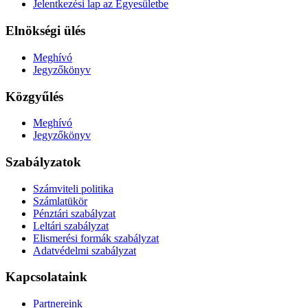
Jelentkezési lap az Egyesületbe
Elnökségi ülés
Meghívó
Jegyzőkönyv
Közgyűlés
Meghívó
Jegyzőkönyv
Szabályzatok
Számviteli politika
Számlatükör
Pénztári szabályzat
Leltári szabályzat
Elismerési formák szabályzat
Adatvédelmi szabályzat
Kapcsolataink
Partnereink