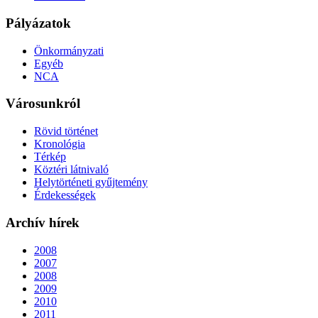
Pályázatok
Önkormányzati
Egyéb
NCA
Városunkról
Rövid történet
Kronológia
Térkép
Köztéri látnivaló
Helytörténeti gyűjtemény
Érdekességek
Archív hírek
2008
2007
2008
2009
2010
2011