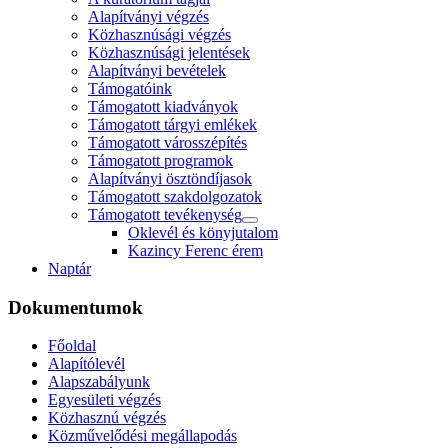
Alapítványi végzés
Közhasznúsági végzés
Közhasznúsági jelentések
Alapítványi bevételek
Támogatóink
Támogatott kiadványok
Támogatott tárgyi emlékek
Támogatott városszépítés
Támogatott programok
Alapítványi ösztöndíjasok
Támogatott szakdolgozatok
Támogatott tevékenység
Oklevél és könyjutalom
Kazincy Ferenc érem
Naptár
Dokumentumok
Főoldal
Alapítólevél
Alapszabályunk
Egyesületi végzés
Közhasznú végzés
Közművelődési megállapodás