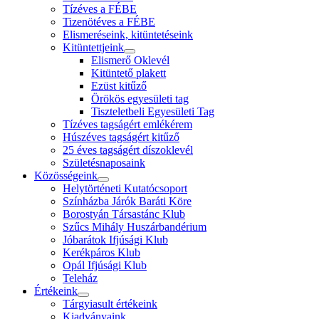
Tízéves a FÉBE
Tizenötéves a FÉBE
Elismeréseink, kitüntetéseink
Kitüntettjeink
Elismerő Oklevél
Kitüntető plakett
Ezüst kitűző
Örökös egyesületi tag
Tiszteletbeli Egyesületi Tag
Tízéves tagságért emlékérem
Húszéves tagságért kitűző
25 éves tagságért díszoklevél
Születésnaposaink
Közösségeink
Helytörténeti Kutatócsoport
Színházba Járók Baráti Köre
Borostyán Társastánc Klub
Szűcs Mihály Huszárbandérium
Jóbarátok Ifjúsági Klub
Kerékpáros Klub
Opál Ifjúsági Klub
Teleház
Értékeink
Tárgyiasult értékeink
Kiadványaink