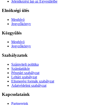
Jelentkezési lap az Egyesületbe
Elnökségi ülés
Meghívó
Jegyzőkönyv
Közgyűlés
Meghívó
Jegyzőkönyv
Szabályzatok
Számviteli politika
Számlatükör
Pénztári szabályzat
Leltári szabályzat
Elismerési formák szabályzat
Adatvédelmi szabályzat
Kapcsolataink
Partnereink