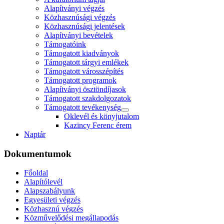
Alapítványi végzés
Közhasznúsági végzés
Közhasznúsági jelentések
Alapítványi bevételek
Támogatóink
Támogatott kiadványok
Támogatott tárgyi emlékek
Támogatott városszépítés
Támogatott programok
Alapítványi ösztöndíjasok
Támogatott szakdolgozatok
Támogatott tevékenység
Oklevél és könyjutalom
Kazincy Ferenc érem
Naptár
Dokumentumok
Főoldal
Alapítólevél
Alapszabályunk
Egyesületi végzés
Közhasznú végzés
Közművelődési megállapodás