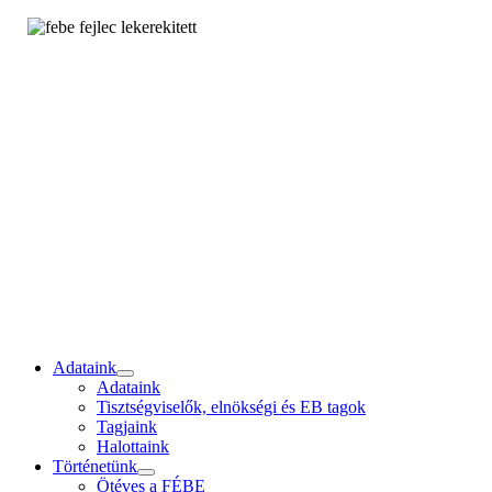
Adataink
Adataink
Tisztségviselők, elnökségi és EB tagok
Tagjaink
Halottaink
Történetünk
Ötéves a FÉBE