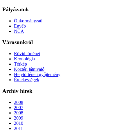
Pályázatok
Önkormányzati
Egyéb
NCA
Városunkról
Rövid történet
Kronológia
Térkép
Köztéri látnivaló
Helytörténeti gyűjtemény
Érdekességek
Archív hírek
2008
2007
2008
2009
2010
2011