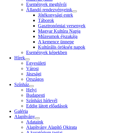
Események meghívói
Állandó rendezvényeink
Jótékonysági estek
Táborok
Gasztronómiai versenyek
Magyar Kultúra Napja
Múzeumok éjszakája
A kemence ünnepe
Kultúrális örökség napok
Események képekben
Hírek
Egyesületi
Városi
Jászsági
Országos
Színház
Helyi
Budapesti
Színházi hírlevél
Eddig látott előadások
Galéria
Alapítvány
Adataink
Alapítvány Alapító Okirata
A kuratórium tagjai