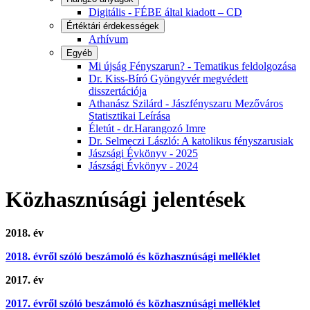
Digitális - FÉBE által kiadott – CD
Értéktári érdekességek
Arhívum
Egyéb
Mi újság Fényszarun? - Tematikus feldolgozása
Dr. Kiss-Bíró Gyöngyvér megvédett
disszertációja
Athanász Szilárd - Jászfényszaru Mezőváros
Statisztikai Leírása
Életút - dr.Harangozó Imre
Dr. Selmeczi László: A katolikus fényszarusiak
Jászsági Évkönyv - 2025
Jászsági Évkönyv - 2024
Közhasznúsági jelentések
2018. év
2018. évről szóló beszámoló és közhasznúsági melléklet
2017. év
2017. évről szóló beszámoló és közhasznúsági melléklet