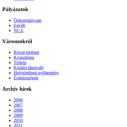
Pályázatok
Önkormányzati
Egyéb
NCA
Városunkról
Rövid történet
Kronológia
Térkép
Köztéri látnivaló
Helytörténeti gyűjtemény
Érdekességek
Archív hírek
2008
2007
2008
2009
2010
2011