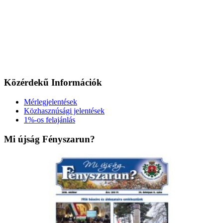
Közérdekű Információk
Mérlegjelentések
Közhasznúsági jelentések
1%-os felajánlás
Mi újság Fényszarun?