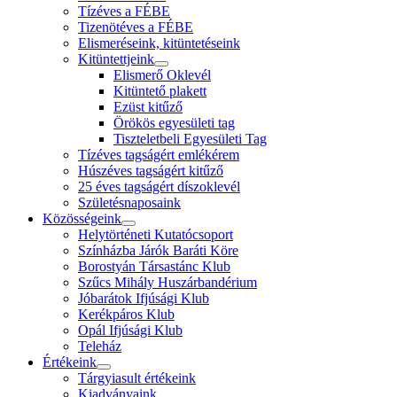
Tízéves a FÉBE
Tizenötéves a FÉBE
Elismeréseink, kitüntetéseink
Kitüntettjeink
Elismerő Oklevél
Kitüntető plakett
Ezüst kitűző
Örökös egyesületi tag
Tiszteletbeli Egyesületi Tag
Tízéves tagságért emlékérem
Húszéves tagságért kitűző
25 éves tagságért díszoklevél
Születésnaposaink
Közösségeink
Helytörténeti Kutatócsoport
Színházba Járók Baráti Köre
Borostyán Társastánc Klub
Szűcs Mihály Huszárbandérium
Jóbarátok Ifjúsági Klub
Kerékpáros Klub
Opál Ifjúsági Klub
Teleház
Értékeink
Tárgyiasult értékeink
Kiadványaink