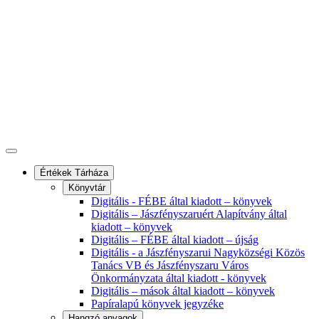
Értékek Tárháza
Könyvtár
Digitális - FÉBE által kiadott – könyvek
Digitális – Jászfényszaruért Alapítvány által
kiadott – könyvek
Digitális – FÉBE által kiadott – újság
Digitális - a Jászfényszarui Nagyközségi Közös
Tanács VB és Jászfényszaru Város
Önkormányzata által kiadott - könyvek
Digitális – mások által kiadott – könyvek
Papíralapú könyvek jegyzéke
Hangzó anyagok