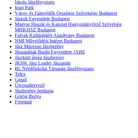
Iskola Jászfényszaru
Ipari Park
Város- és Faluvédők Országos Szövetsége Budapest
Jászok Egyesülete Budapest
Magyar Huszár és Katonai Hagyományőrző Szövetség
MHKHSZ Budapest
Falvak Kultúrájáért Alapítvány Budapest
NMI Művelődési Intézet Budapest
Jász Múzeum Jászberény
Jászapátiak Baráti Egyesülete JABE
Jászkürt újság Jászberény
JKHK Jász Leader Jászapáti
BL Népfőiskolai Társaság Jászfényszaru
Telex
Gmail
Útvonaltervező
Jászberény hetilapja
Görög Ibolya
Freemail