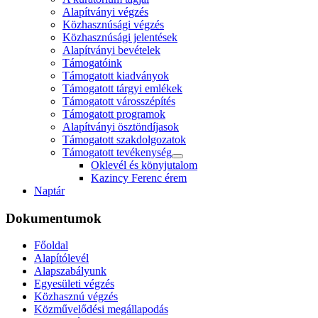
Alapítványi végzés
Közhasznúsági végzés
Közhasznúsági jelentések
Alapítványi bevételek
Támogatóink
Támogatott kiadványok
Támogatott tárgyi emlékek
Támogatott városszépítés
Támogatott programok
Alapítványi ösztöndíjasok
Támogatott szakdolgozatok
Támogatott tevékenység
Oklevél és könyjutalom
Kazincy Ferenc érem
Naptár
Dokumentumok
Főoldal
Alapítólevél
Alapszabályunk
Egyesületi végzés
Közhasznú végzés
Közművelődési megállapodás