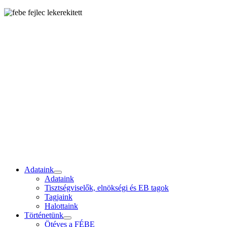
Adataink
Adataink
Tisztségviselők, elnökségi és EB tagok
Tagjaink
Halottaink
Történetünk
Ötéves a FÉBE