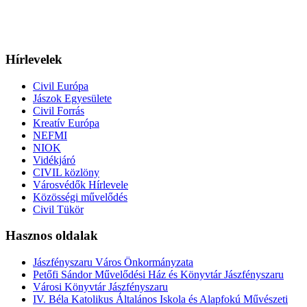
Hírlevelek
Civil Európa
Jászok Egyesülete
Civil Forrás
Kreatív Európa
NEFMI
NIOK
Vidékjáró
CIVIL közlöny
Városvédők Hírlevele
Közösségi művelődés
Civil Tükör
Hasznos oldalak
Jászfényszaru Város Önkormányzata
Petőfi Sándor Művelődési Ház és Könyvtár Jászfényszaru
Városi Könyvtár Jászfényszaru
IV. Béla Katolikus Általános Iskola és Alapfokú Művészeti