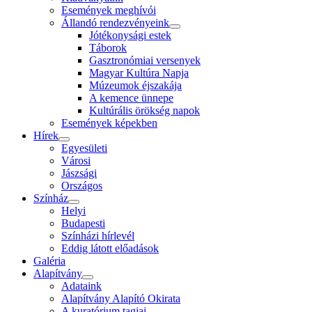
Események meghívói
Állandó rendezvényeink
Jótékonysági estek
Táborok
Gasztronómiai versenyek
Magyar Kultúra Napja
Múzeumok éjszakája
A kemence ünnepe
Kultúrális örökség napok
Események képekben
Hírek
Egyesületi
Városi
Jászsági
Országos
Színház
Helyi
Budapesti
Színházi hírlevél
Eddig látott előadások
Galéria
Alapítvány
Adataink
Alapítvány Alapító Okirata
A kuratórium tagjai