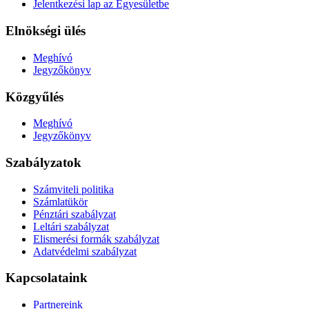
Jelentkezési lap az Egyesületbe
Elnökségi ülés
Meghívó
Jegyzőkönyv
Közgyűlés
Meghívó
Jegyzőkönyv
Szabályzatok
Számviteli politika
Számlatükör
Pénztári szabályzat
Leltári szabályzat
Elismerési formák szabályzat
Adatvédelmi szabályzat
Kapcsolataink
Partnereink