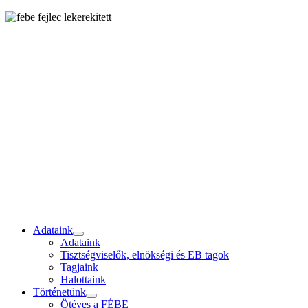
Adataink
Adataink
Tisztségviselők, elnökségi és EB tagok
Tagjaink
Halottaink
Történetünk
Ötéves a FÉBE