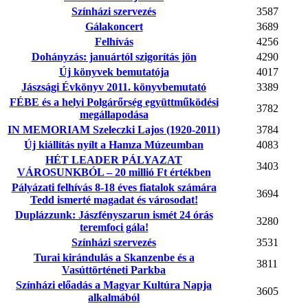
Színházi szervezés
3587
Gálakoncert
3689
Felhívás
4256
Dohányzás: januártól szigorítás jön
4290
Új könyvek bemutatója
4017
Jászsági Évkönyv 2011. könyvbemutató
3389
FÉBE és a helyi Polgárőrség együttműködési
3782
megállapodása
IN MEMORIAM Szeleczki Lajos (1920-2011)
3784
Új kiállítás nyílt a Hamza Múzeumban
4083
HÉT LEADER PÁLYAZAT
3403
VÁROSUNKBÓL – 20 millió Ft értékben
Pályázati felhívás 8-18 éves fiatalok számára
3694
Tedd ismerté magadat és városodat!
Duplázzunk: Jászfényszarun ismét 24 órás
3280
teremfoci gála!
Színházi szervezés
3531
Turai kirándulás a Skanzenbe és a
3811
Vasúttörténeti Parkba
Színházi előadás a Magyar Kultúra Napja
3605
alkalmából