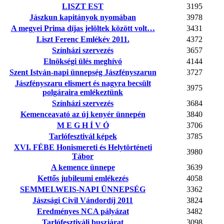
LISZT EST
3195
Jászkun kapitányok nyomában
3978
A megyei Prima díjas jelöltek között volt…
3431
Liszt Ferenc Emlékév 2011.
4372
Színházi szervezés
3657
Elnökségi ülés meghívó
4144
Szent István-napi ünnepség Jászfényszarun
3727
Jászfényszaru elismert és nagyra becsült
3975
polgáraira emlékeztünk
Színházi szervezés
3684
Kemenceavató az új kenyér ünnepén
3840
M E G H Í V Ó
3706
Tarlófesztivál képek
3785
XVI. FÉBE Honismereti és Helytörténeti
3980
Tábor
A kemence ünnepe
3639
Kettős jubileumi emlékezés
4058
SEMMELWEIS-NAPI ÜNNEPSÉG
3362
Jászsági Civil Vándordíj 2011
3824
Eredményes NCA pályázat
3482
Tarlófesztiváli buszjárat
3098