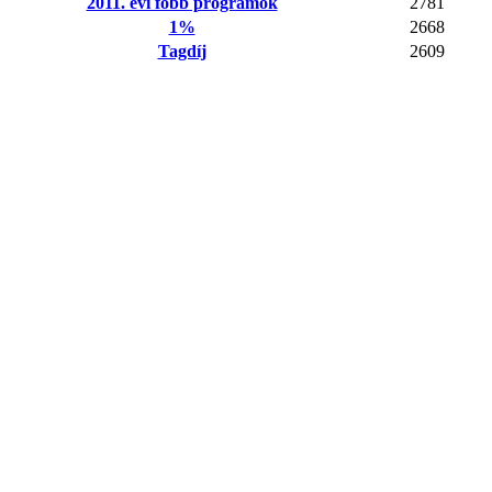
2011. évi főbb programok
2781
1%
2668
Tagdíj
2609