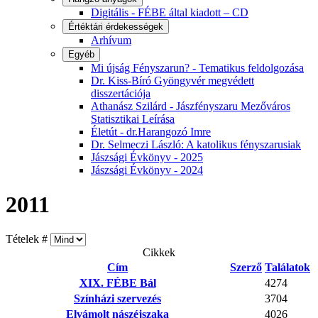
Digitális - FÉBE által kiadott – CD
Értéktári érdekességek
Arhívum
Egyéb
Mi újság Fényszarun? - Tematikus feldolgozása
Dr. Kiss-Bíró Gyöngyvér megvédett
disszertációja
Athanász Szilárd - Jászfényszaru Mezőváros
Statisztikai Leírása
Életút - dr.Harangozó Imre
Dr. Selmeczi László: A katolikus fényszarusiak
Jászsági Évkönyv - 2025
Jászsági Évkönyv - 2024
2011
Tételek #
Cikkek
Cím
Szerző
Találatok
XIX. FÉBE Bál
4274
Színházi szervezés
3704
Elvámolt nászéjszaka
4026