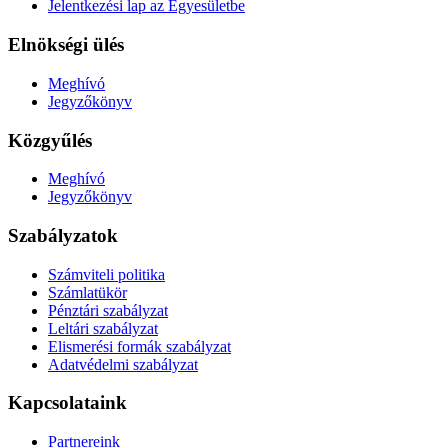
Jelentkezési lap az Egyesületbe
Elnökségi ülés
Meghívó
Jegyzőkönyv
Közgyűlés
Meghívó
Jegyzőkönyv
Szabályzatok
Számviteli politika
Számlatükör
Pénztári szabályzat
Leltári szabályzat
Elismerési formák szabályzat
Adatvédelmi szabályzat
Kapcsolataink
Partnereink