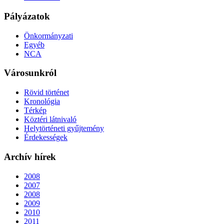
Pályázatok
Önkormányzati
Egyéb
NCA
Városunkról
Rövid történet
Kronológia
Térkép
Köztéri látnivaló
Helytörténeti gyűjtemény
Érdekességek
Archív hírek
2008
2007
2008
2009
2010
2011