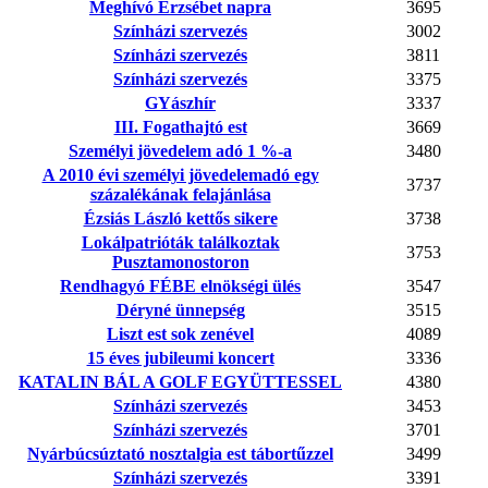
Meghívó Erzsébet napra
3695
Színházi szervezés
3002
Színházi szervezés
3811
Színházi szervezés
3375
GYászhír
3337
III. Fogathajtó est
3669
Személyi jövedelem adó 1 %-a
3480
A 2010 évi személyi jövedelemadó egy
3737
százalékának felajánlása
Ézsiás László kettős sikere
3738
Lokálpatrióták találkoztak
3753
Pusztamonostoron
Rendhagyó FÉBE elnökségi ülés
3547
Déryné ünnepség
3515
Liszt est sok zenével
4089
15 éves jubileumi koncert
3336
KATALIN BÁL A GOLF EGYÜTTESSEL
4380
Színházi szervezés
3453
Színházi szervezés
3701
Nyárbúcsúztató nosztalgia est tábortűzzel
3499
Színházi szervezés
3391