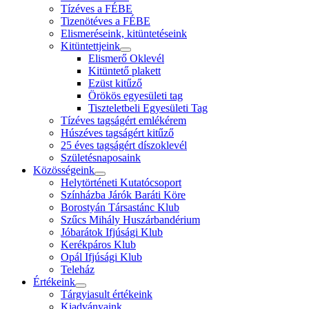
Tízéves a FÉBE
Tizenötéves a FÉBE
Elismeréseink, kitüntetéseink
Kitüntettjeink
Elismerő Oklevél
Kitüntető plakett
Ezüst kitűző
Örökös egyesületi tag
Tiszteletbeli Egyesületi Tag
Tízéves tagságért emlékérem
Húszéves tagságért kitűző
25 éves tagságért díszoklevél
Születésnaposaink
Közösségeink
Helytörténeti Kutatócsoport
Színházba Járók Baráti Köre
Borostyán Társastánc Klub
Szűcs Mihály Huszárbandérium
Jóbarátok Ifjúsági Klub
Kerékpáros Klub
Opál Ifjúsági Klub
Teleház
Értékeink
Tárgyiasult értékeink
Kiadványaink