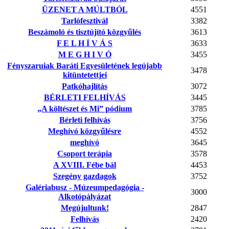
ÜZENET A MÚLTBÓL
4551
Tarlófesztivál
3382
Beszámoló és tisztújító közgyűlés
3613
F E L H Í V Á S
3633
M E G H I V Ó
3455
Fényszaruiak Baráti Egyesületének legújabb
3478
kitüntetettjei
Patkóhajlítás
3072
BÉRLETI FELHÍVÁS
3445
„A költészet és Mi” pódium
3785
Bérleti felhívás
3756
Meghívó közgyűlésre
4552
meghívó
3645
Csoport terápia
3578
A XVIII. Fébe bál
4453
Szegény gazdagok
3752
Galériabusz - Múzeumpedagógia -
3000
Alkotópályázat
Megújultunk!
2847
Felhívás
2420