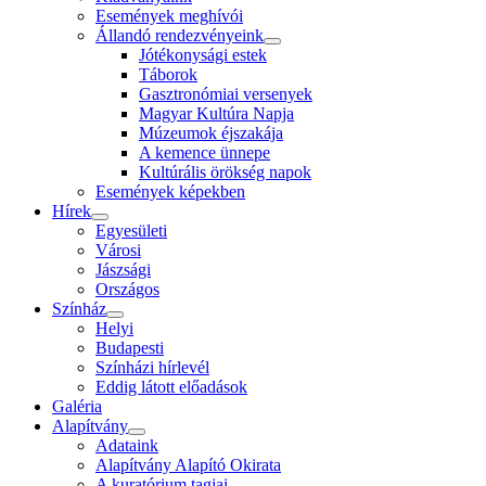
Események meghívói
Állandó rendezvényeink
Jótékonysági estek
Táborok
Gasztronómiai versenyek
Magyar Kultúra Napja
Múzeumok éjszakája
A kemence ünnepe
Kultúrális örökség napok
Események képekben
Hírek
Egyesületi
Városi
Jászsági
Országos
Színház
Helyi
Budapesti
Színházi hírlevél
Eddig látott előadások
Galéria
Alapítvány
Adataink
Alapítvány Alapító Okirata
A kuratórium tagjai