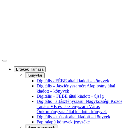
Értékek Tárháza
Könyvtár
Digitális - FÉBE által kiadott – könyvek
Digitális – Jászfényszaruért Alapítvány által
kiadott – könyvek
Digitális – FÉBE által kiadott – újság
Digitális - a Jászfényszarui Nagyközségi Közös
Tanács VB és Jászfényszaru Város
Önkormányzata által kiadott - könyvek
Digitális – mások által kiadott – könyvek
Papíralapú könyvek jegyzéke
Hangzó anyagok