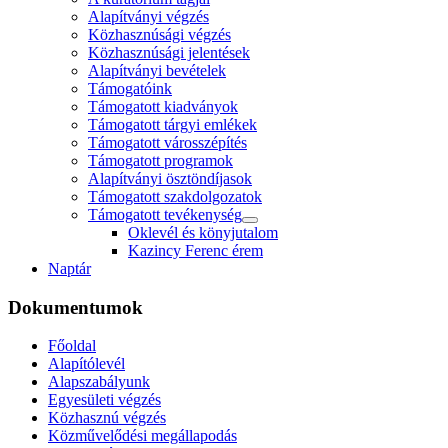
Alapítványi végzés
Közhasznúsági végzés
Közhasznúsági jelentések
Alapítványi bevételek
Támogatóink
Támogatott kiadványok
Támogatott tárgyi emlékek
Támogatott városszépítés
Támogatott programok
Alapítványi ösztöndíjasok
Támogatott szakdolgozatok
Támogatott tevékenység
Oklevél és könyjutalom
Kazincy Ferenc érem
Naptár
Dokumentumok
Főoldal
Alapítólevél
Alapszabályunk
Egyesületi végzés
Közhasznú végzés
Közművelődési megállapodás