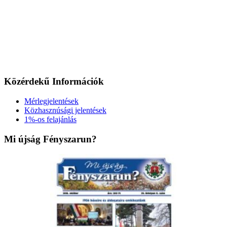
Közérdekű Információk
Mérlegjelentések
Közhasznúsági jelentések
1%-os felajánlás
Mi újság Fényszarun?