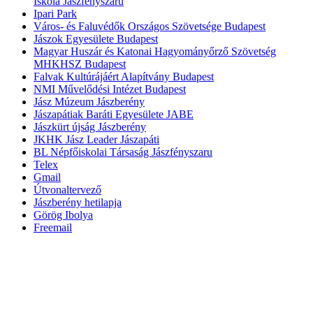
Iskola Jászfényszaru
Ipari Park
Város- és Faluvédők Országos Szövetsége Budapest
Jászok Egyesülete Budapest
Magyar Huszár és Katonai Hagyományőrző Szövetség
MHKHSZ Budapest
Falvak Kultúrájáért Alapítvány Budapest
NMI Művelődési Intézet Budapest
Jász Múzeum Jászberény
Jászapátiak Baráti Egyesülete JABE
Jászkürt újság Jászberény
JKHK Jász Leader Jászapáti
BL Népfőiskolai Társaság Jászfényszaru
Telex
Gmail
Útvonaltervező
Jászberény hetilapja
Görög Ibolya
Freemail