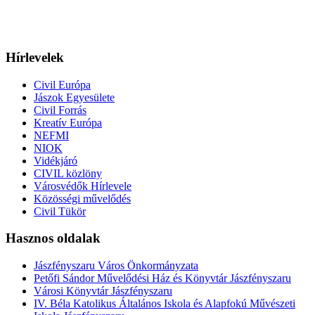
Hírlevelek
Civil Európa
Jászok Egyesülete
Civil Forrás
Kreatív Európa
NEFMI
NIOK
Vidékjáró
CIVIL közlöny
Városvédők Hírlevele
Közösségi művelődés
Civil Tükör
Hasznos oldalak
Jászfényszaru Város Önkormányzata
Petőfi Sándor Művelődési Ház és Könyvtár Jászfényszaru
Városi Könyvtár Jászfényszaru
IV. Béla Katolikus Általános Iskola és Alapfokú Művészeti