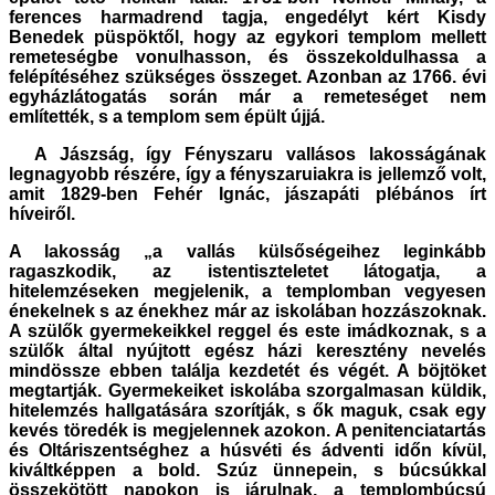
ferences harmadrend tagja, engedélyt kért Kisdy
Benedek püspöktől, hogy az egykori templom mellett
remeteségbe vonulhasson, és összekoldulhassa a
felépítéséhez szükséges összeget. Azonban az 1766. évi
egyházlátogatás során már a remeteséget nem
említették, s a templom sem épült újjá.
A Jászság, így Fényszaru vallásos lakosságának
legnagyobb részére, így a fényszaruiakra is jellemző volt,
amit 1829-ben Fehér Ignác, jászapáti plébános írt
híveiről.
A lakosság „a vallás külsőségeihez leginkább
ragaszkodik, az istentiszteletet látogatja, a
hitelemzéseken megjelenik, a templomban vegyesen
énekelnek s az énekhez már az iskolában hozzászoknak.
A szülők gyermekeikkel reggel és este imádkoznak, s a
szülők által nyújtott egész házi keresztény nevelés
mindössze ebben találja kezdetét és végét. A böjtöket
megtartják. Gyermekeiket iskolába szorgalmasan küldik,
hitelemzés hallgatására szorítják, s ők maguk, csak egy
kevés töredék is megjelennek azokon. A penitenciatartás
és Oltáriszentséghez a húsvéti és ádventi időn kívül,
kiváltképpen a bold. Szúz ünnepein, s búcsúkkal
összekötött napokon is járulnak, a templombúcsú