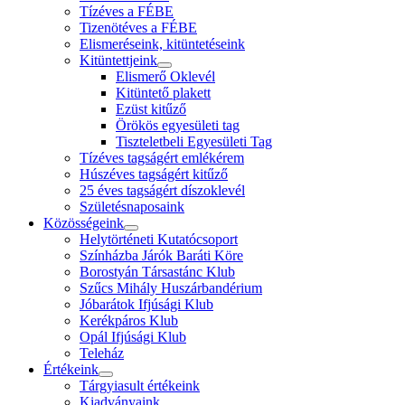
Tízéves a FÉBE
Tizenötéves a FÉBE
Elismeréseink, kitüntetéseink
Kitüntettjeink
Elismerő Oklevél
Kitüntető plakett
Ezüst kitűző
Örökös egyesületi tag
Tiszteletbeli Egyesületi Tag
Tízéves tagságért emlékérem
Húszéves tagságért kitűző
25 éves tagságért díszoklevél
Születésnaposaink
Közösségeink
Helytörténeti Kutatócsoport
Színházba Járók Baráti Köre
Borostyán Társastánc Klub
Szűcs Mihály Huszárbandérium
Jóbarátok Ifjúsági Klub
Kerékpáros Klub
Opál Ifjúsági Klub
Teleház
Értékeink
Tárgyiasult értékeink
Kiadványaink