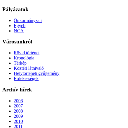
Pályázatok
Önkormányzati
Egyéb
NCA
Városunkról
Rövid történet
Kronológia
Térkép
Köztéri látnivaló
Helytörténeti gyűjtemény
Érdekességek
Archív hírek
2008
2007
2008
2009
2010
2011