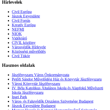
Hírlevelek
Civil Európa
Jászok Egyesülete
Civil Forrás
Kreatív Európa
NEFMI
NIOK
Vidékjáró
CIVIL közlöny
Városvédők Hírlevele
Közösségi művelődés
Civil Tükör
Hasznos oldalak
Jászfényszaru Város Önkormányzata
Petőfi Sándor Művelődési Ház és Könyvtár Jászfényszaru
Városi Könyvtár Jászfényszaru
IV. Béla Katolikus Általános Iskola és Alapfokú Művészeti
Iskola Jászfényszaru
Ipari Park
Város- és Faluvédők Országos Szövetsége Budapest
Jászok Egyesülete Budapest