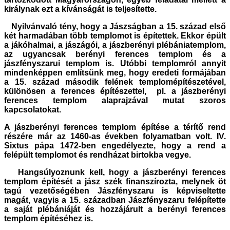
királynak ezt a kívánságát is teljesítette.
Nyilvánvaló tény, hogy a Jászságban a 15. század első
két harmadában több templomot is építettek. Ekkor épült
a jákóhalmai, a jászágói, a jászberényi plébániatemplom,
az ugyancsak berényi ferences templom és a
jászfényszarui templom is. Utóbbi templomról annyit
mindenképpen említsünk meg, hogy eredeti formájában
a 15. század második felének templomépítészetével,
különösen a ferences építészettel, pl. a jászberényi
ferences templom alaprajzával mutat szoros
kapcsolatokat.
A jászberényi ferences templom építése a térítő rend
részére már az 1460-as években folyamatban volt. IV.
Sixtus pápa 1472-ben engedélyezte, hogy a rend a
felépült templomot és rendházat birtokba vegye.
Hangsúlyoznunk kell, hogy a jászberényi ferences
templom építését a jász szék finanszírozta, melynek öt
tagú vezetőségében Jászfényszaru is képviseltette
magát, vagyis a 15. században Jászfényszaru felépítette
a saját plébániáját és hozzájárult a berényi ferences
templom építéséhez is.