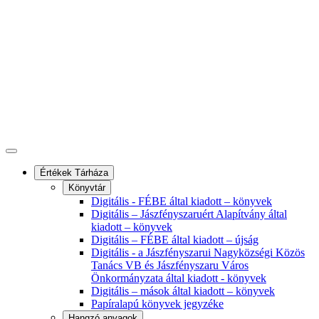
Értékek Tárháza
Könyvtár
Digitális - FÉBE által kiadott – könyvek
Digitális – Jászfényszaruért Alapítvány által
kiadott – könyvek
Digitális – FÉBE által kiadott – újság
Digitális - a Jászfényszarui Nagyközségi Közös
Tanács VB és Jászfényszaru Város
Önkormányzata által kiadott - könyvek
Digitális – mások által kiadott – könyvek
Papíralapú könyvek jegyzéke
Hangzó anyagok