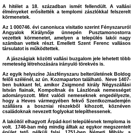
A hitélet a 18. században ismét fellendült. A vallási
élményeket erősítették a templomi zászlókkal felszerelt
körmenetek.
Az 1 000746. évi canoniuca visitatio szerint Fényszaruról
Angyalok Királynője ünnepén Pusztamonostorra
vezettek körmenetet, amelyen a település lakói nagy
számban vettek részt. Emellett Szent Ferenc vallásos
társulatot is működtettek.
A jászságiak közötti vallási buzgalom jele lehetett több
remeteség létrehozására irányuló törekvés is.
Az egyik helyszíne Jászfényszaru belterületének Boldog
felőli szélénél, az ún. Kozmaparton található. Neve 1407-
ben bukkant fel, amikor Zsigmond király Négyszállási
István fiainak, Kompoltnak és Lászlónak nemességet
adományozott. Mint valódi nemeseknek engedélyezte,
hogy a Heves vármegyében fekvő Szentkozmademjén
szállásra a boszniai részekből kihozott, köznéven
családoknak nevezett foglyokat telepíthessenek.
A lakóitól elhagyott Árpád-kori településnek temploma is
volt. 1746-ban még mindig álltak az egykor megszentelt
épület tető nélküli falai. 1751-ben Németi Mihály, a