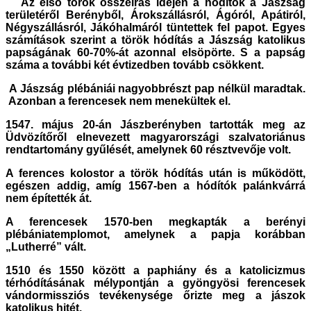
Az első török összeírás idején a hódítók a Jászság
területéről Berényből, Árokszállásról, Ágóról, Apátiról,
Négyszállásról, Jákóhalmáról tüntettek fel papot. Egyes
számítások szerint a török hódítás a Jászság katolikus
papságának 60-70%-át azonnal elsöpörte. S a papság
száma a további két évtizedben tovább csökkent.
A Jászság plébániái nagyobbrészt pap nélkül maradtak.
Azonban a ferencesek nem menekültek el.
1547. május 20-án Jászberényben tartották meg az
Üdvözítőről elnevezett magyarországi szalvatoriánus
rendtartomány gyűlését, amelynek 60 résztvevője volt.
A ferences kolostor a török hódítás után is működött,
egészen addig, amíg 1567-ben a hódítók palánkvárrá
nem építették át.
A ferencesek 1570-ben megkapták a berényi
plébániatemplomot, amelynek a papja korábban
„Lutherré” vált.
1510 és 1550 között a paphiány és a katolicizmus
térhódításának mélypontján a gyöngyösi ferencesek
vándormissziós tevékenysége őrizte meg a jászok
katolikus hitét.