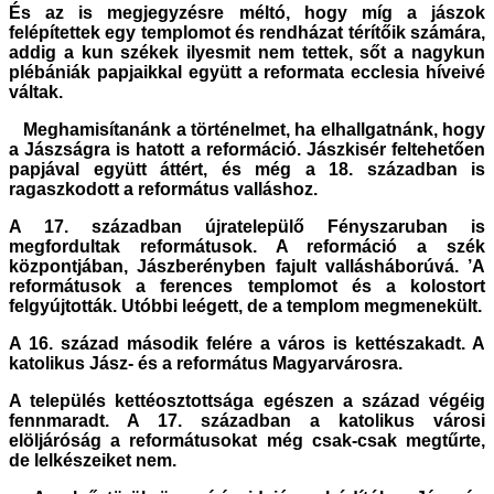
És az is megjegyzésre méltó, hogy míg a jászok
felépítettek egy templomot és rendházat térítőik számára,
addig a kun székek ilyesmit nem tettek, sőt a nagykun
plébániák papjaikkal együtt a reformata ecclesia híveivé
váltak.
Meghamisítanánk a történelmet, ha elhallgatnánk, hogy
a Jászságra is hatott a reformáció. Jászkisér feltehetően
papjával együtt áttért, és még a 18. században is
ragaszkodott a református valláshoz.
A 17. században újratelepülő Fényszaruban is
megfordultak reformátusok. A reformáció a szék
központjában, Jászberényben fajult vallásháborúvá. ’A
reformátusok a ferences templomot és a kolostort
felgyújtották. Utóbbi leégett, de a templom megmenekült.
A 16. század második felére a város is kettészakadt. A
katolikus Jász- és a református Magyarvárosra.
A település kettéosztottsága egészen a század végéig
fennmaradt. A 17. században a katolikus városi
elöljáróság a reformátusokat még csak-csak megtűrte,
de lelkészeiket nem.