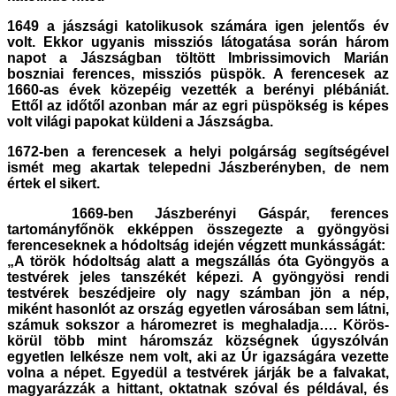
1649 a
jászsági katolikusok számára igen jelentős év
volt. Ekkor ugyanis missziós látogatása során három
napot a Jászságban töltött Imbrissimovich Marián
boszniai ferences, missziós püspök. A ferencesek az
1660-as évek közepéig vezették a berényi plébániát.
Ettől az időtől azonban már az egri püspökség is képes
volt világi papokat küldeni a Jászságba.
1672-ben a ferencesek a helyi polgárság segítségével
ismét meg akartak telepedni Jászberényben, de nem
értek el sikert.
1669-ben Jászberényi Gáspár, ferences
tartományfőnök ekképpen összegezte a gyöngyösi
ferenceseknek a hódoltság idején végzett munkásságát:
„A török hódoltság alatt a megszállás óta Gyöngyös a
testvérek jeles tanszékét képezi. A gyöngyösi rendi
testvérek beszédjeire oly nagy számban jön a nép,
miként hasonlót az ország egyetlen városában sem látni,
számuk sokszor a háromezret is meghaladja…. Körös-
körül több mint háromszáz községnek úgyszólván
egyetlen lelkésze nem volt, aki az Úr igazságára vezette
volna a népet. Egyedül a testvérek járják be a falvakat,
magyarázzák a hittant, oktatnak szóval és példával, és