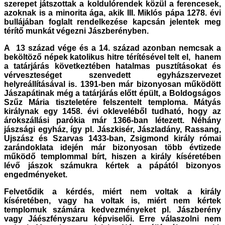
szerepet játszottak a koldulórendek közül a ferencesek,
azoknak is a minorita ága, akik III. Miklós pápa 1278. évi
bullájában foglalt rendelkezése kapcsán jelentek meg
térítő munkát végezni Jászberényben.
A 13 század vége és a 14. század azonban nemcsak a
beköltöző népek katolikus hitre térítésével telt el, hanem
a tatárjárás következtében hatalmas pusztításokat és
vérveszteséget szenvedett egyházszervezet
helyreállításával is. 1391-ben már bizonyosan működött
Jászapátinak még a tatárjárás előtt épült, a Boldogságos
Szűz Mária tiszteletére felszentelt temploma. Mátyás
királynak egy 1458. évi okleveléből tudható, hogy az
árokszállási parókia már 1366-ban létezett. Néhány
jászsági egyház, így pl. Jászkisér, Jászladány, Rassang,
Ujszász és Szarvas 1433-ban, Zsigmond király római
zarándoklata idején már bizonyosan több évtizede
működő templommal bírt, hiszen a király kíséretében
lévő jászok számukra kértek a pápától bizonyos
engedményeket.
Felvetődik a kérdés, miért nem voltak a király
kíséretében, vagy ha voltak is, miért nem kértek
templomuk számára kedvezményeket pl. Jászberény
vagy Jáészfényszaru képviselői. Erre válaszolni nem