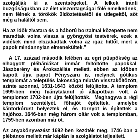
szolgálják ki a szentségeket. A lelkek iránti
buzgóságukban az élet viszontagságai fölé emelkednek,
nem félnek a törökök üldöztetésétől és ütlegeitől, sőt
még a haláltól sem.
Ha az idők zivatara és a háború borzalmai közepette nem
maradtak volna vissza a gyöngyösi testvérek, ezek a
vidékek mind elszakadtak volna az igaz hittől, mert a
papok mindannyian elmenekültek.”
A 17. század második felében az egri püspökség az
elhagyott plébániákat immár feltöltötte papokkal.
Jászberény és Árokszállás mellett, ebben az időben
kapott újra papot Fényszaru is, melynek gótikus
templomát a település lakossága miután visszaköltözött,
szinte azonnal, 1631-1643 között felújította. A templom
1699-ben még hiánytalanul jó állapotban volt. A
templomot 1702-ben újra felújították. Meghagyva a régi
templom szentélyét, főhajót építettek, amelybe
kántorkórust helyeztek el, és tornyot is építettek a
hajóhoz. 1646-ban még három oltár volt a templomban,
1759-ben azonban már öt.
Az anyakönyvezést 1692-ben kezdték meg. 1746-ban a
plébános mellett már káplán is szolgálatot teljesített.