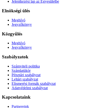
Jelentkezési lap az Egyesületbe
Elnökségi ülés
Meghívó
Jegyzőkönyv
Közgyűlés
Meghívó
Jegyzőkönyv
Szabályzatok
Számviteli politika
Számlatükör
Pénztári szabályzat
Leltári szabályzat
Elismerési formák szabályzat
Adatvédelmi szabályzat
Kapcsolataink
Partnereink