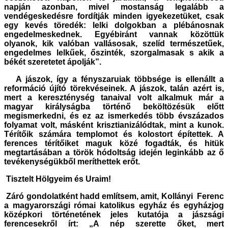
napján azonban, mivel mostanság legalább a
vendégeskedésre fordítják minden igyekezetüket, csak
egy kevés töredék: lelki dolgokban a plébánosnak
engedelmeskednek. Egyébiránt vannak közöttük
olyanok, kik valóban vallásosak, szelíd természetűek,
engedelmes lelkűek, őszinték, szorgalmasak s akik a
békét szeretetet ápolják”.
A jászok, így a fényszaruiak többsége is ellenállt a
reformáció újító törekvéseinek. A jászok, talán azért is,
mert a kereszténység tanaival volt alkalmuk már a
magyar királyságba történő beköltözésük előtt
megismerkedni, és ez az ismerkedés több évszázados
folyamat volt, másként krisztianizálódtak, mint a kunok.
Térítőik számára templomot és kolostort építettek. A
ferences térítőiket maguk közé fogadták, és hitük
megtartásában a török hódoltság idején leginkább az ő
tevékenységükből meríthettek erőt.
Tisztelt Hölgyeim és Uraim!
Záró gondolatként hadd említsem, amit, Kollányi Ferenc
a magyarországi római katolikus egyház és egyházjog
középkori történetének jeles kutatója a jászsági
ferencesekről írt: „A nép szerette őket, mert