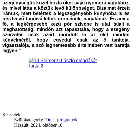
szegénységük közel hozta őket saját nyomorúságukhoz,
és mivel látta a köztük levő különbséget. Bizalmat érzett
irántuk, mert betértek a legszegényebb kunyhóba is és
résztvevő tanúivá lettek örömének, bánatának. És ami a
fő, a legkérgesebb kezű pór szívébe is utat talált a
meghatottság, mindőn azt tapasztalta, hogy a szegény
szerzetes csak azért mondott le az élet minden
kényelméről, hogy egyedül csak az ő tanítója,
vigasztalója, a szó legnemesebb értelmében vett barátja
legyen.”
Részletek
Szülőkategória:
Hírek. programok
Készült: 2024. október 10