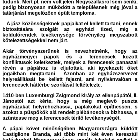
tudunk. Mert pl. nem volt jelen Négyszállásról sem senki,
pedig bizonyosan működött a településnek még jóval a
tatárjárást megelőzően épült temploma.
A jász közösségeknek papjaikat el kellett tartani, ennek
biztosítására szolgált az egyházi tized, míg a
koldulórendek tevékenysége törvényileg megszabott
kötelezettségekkel nem járt.
Akár törvényszerűnek is nevezhetnénk, hogy az
egyházmegyei papok és a ferencesek között
konfliktusok keletkeztek, melyek a ferencesek panaszai
révén a pápához is eljutottak, aki igyekezett őket
jogaikban megtartani. Azonban az egyházszervezet
helyreállítását be kellett fejezni, ami nyilvánvalóan a
ferencesek háttérbe szorítását feltételezte.
1410-ben Luxemburgi Zsigmond király az ellenpápától, II.
Jánostól azt kérte, hogy a még meglevő puszta
egyházakat helyrehozhassa, paplakokat építhessen, s
azokat a püspökök alá rendelt plébánosokra bízhassa, s
szüntesse meg a ferencesek térítő tevékenységét.
A pápai követ minőségében Magyarországra küldött
Castiglione Branda, aki több mint két éven keresztül
tartózkodott Magyarországon, egyéb feladatai mellett a