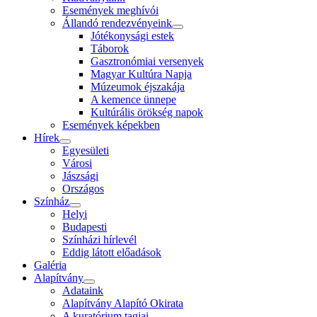
Események meghívói
Állandó rendezvényeink
Jótékonysági estek
Táborok
Gasztronómiai versenyek
Magyar Kultúra Napja
Múzeumok éjszakája
A kemence ünnepe
Kultúrális örökség napok
Események képekben
Hírek
Egyesületi
Városi
Jászsági
Országos
Színház
Helyi
Budapesti
Színházi hírlevél
Eddig látott előadások
Galéria
Alapítvány
Adataink
Alapítvány Alapító Okirata
A kuratórium tagjai