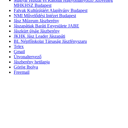
Magyar Huszár és Katonai Hagyományőrző Szövetség
MHKHSZ Budapest
Falvak Kultúrájáért Alapítvány Budapest
NMI Művelődési Intézet Budapest
Jász Múzeum Jászberény
Jászapátiak Baráti Egyesülete JABE
Jászkürt újság Jászberény
JKHK Jász Leader Jászapáti
BL Népfőiskolai Társaság Jászfényszaru
Telex
Gmail
Útvonaltervező
Jászberény hetilapja
Görög Ibolya
Freemail