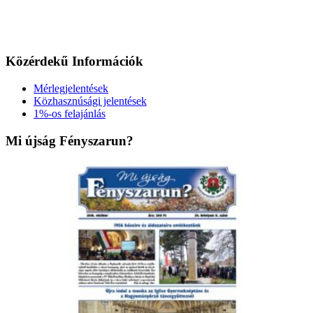
Közérdekű Információk
Mérlegjelentések
Közhasznúsági jelentések
1%-os felajánlás
Mi újság Fényszarun?