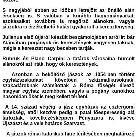
S nagyjából ebben az időben létrejött az önálló alán
érsekség is. S valóban a korábbi hagyományaikat,
szokásaikat továbbra is megőrző alánokra, vagyis
jászokra is érzékelhető hatást gyakorolt a kereszténység.
Julianus első útjáról készült beszámolójában arról ír: bár
Alániában pogányok és keresztények vegyesen laknak,
mégis a keresztet nagy becsben tartják.
Rubruk és Plano Carpini a tatárok városaiba hurcolt
alánokról azt írták, hogy ők keresztények.
Azonban a beköltöző jászok az 1054-ben történt
egyházszakadást követően szkizmatikusoknak,
szakadároknak számítottak a Róma főségét élvező
magyar egyház szemében, vagyis a pogány kunokhoz
hasonlóan őket is meg kellett téríteni.
A 14. század végéig a jász egyházak az esztergomi
érsekség, ettől kezdve pedig a patai főesperesség alá
tartoztak, következésképpen Fényszaru is, kivéve
Ujszászt és a vele határos Szarvast.
A jászok római katolikus hitre térítésében meghatározó