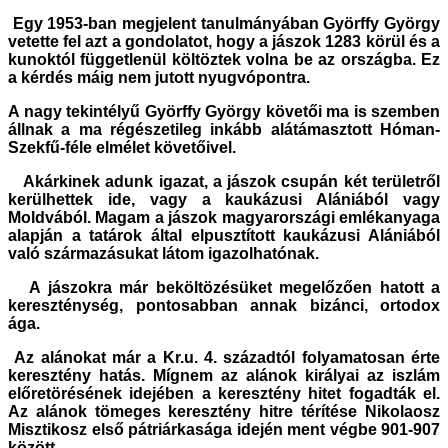
Egy 1953-ban megjelent tanulmányában Györffy György
vetette fel azt a gondolatot, hogy a jászok 1283 körül és a
kunoktól függetlenül költöztek volna be az országba. Ez
a kérdés máig nem jutott nyugvópontra.
A nagy tekintélyű Györffy György követői ma is szemben
állnak a ma régészetileg inkább alátámasztott Hóman-
Szekfű-féle elmélet követőivel.
Akárkinek adunk igazat, a jászok csupán két területről
kerülhettek ide, vagy a kaukázusi Alániából vagy
Moldvából. Magam a jászok magyarországi emlékanyaga
alapján a tatárok által elpusztított kaukázusi Alániából
való származásukat látom igazolhatónak.
A jászokra már beköltözésüket megelőzően hatott a
kereszténység, pontosabban annak bizánci, ortodox
ága.
Az alánokat már a Kr.u. 4. századtól folyamatosan érte
keresztény hatás. Mígnem az alánok királyai az iszlám
előretörésének idejében a keresztény hitet fogadták el.
Az alánok tömeges keresztény hitre térítése Nikolaosz
Misztikosz első pátriárkasága idején ment végbe 901-907
között.