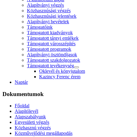
Alapítványi végzés
Közhasznúsági végzés
Közhasznúsági jelentések
Alapítványi bevételek
Támogatóink
Támogatott kiadványok
Támogatott tárgyi emlékek
Támogatott városszépítés
Támogatott programok
Alapítványi ösztöndíjasok
Támogatott szakdolgozatok
Támogatott tevékenység
Oklevél és könyjutalom
Kazincy Ferenc érem
Naptár
Dokumentumok
Főoldal
Alapítólevél
Alapszabályunk
Egyesületi végzés
Közhasznú végzés
Közművelődési megállapodás