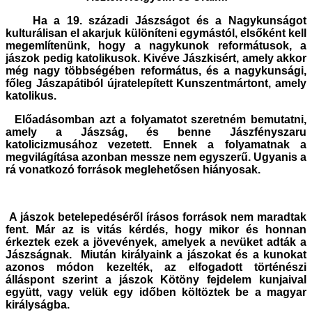
Ha a 19. századi Jászságot és a Nagykunságot
kulturálisan el akarjuk különíteni egymástól, elsőként kell
megemlítenünk, hogy a nagykunok reformátusok, a
jászok pedig katolikusok. Kivéve Jászkisért, amely akkor
még nagy többségében református, és a nagykunsági,
főleg Jászapátiból újratelepített Kunszentmártont, amely
katolikus.
Előadásomban azt a folyamatot szeretném bemutatni,
amely a Jászság, és benne Jászfényszaru
katolicizmusához vezetett. Ennek a folyamatnak a
megvilágítása azonban messze nem egyszerű. Ugyanis a
rá vonatkozó források meglehetősen hiányosak.
A jászok betelepedéséről írásos források nem maradtak
fent. Már az is vitás kérdés, hogy mikor és honnan
érkeztek ezek a jövevények, amelyek a nevüket adták a
Jászságnak. Miután királyaink a jászokat és a kunokat
azonos módon kezelték, az elfogadott történészi
álláspont szerint a jászok Kötöny fejdelem kunjaival
együtt, vagy velük egy időben költöztek be a magyar
királyságba.