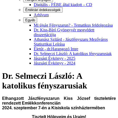
Digitális - FÉBE által kiadott – CD
Értéktári érdekességek
Arhívum
Egyéb
Mi újság Fényszarun? - Tematikus feldolgozása
Dr. Kiss-Bíró Gyöngyvér megvédett
disszertációja
Athanász Szilárd - Jászfényszaru Mezőváros
Statisztikai Leírása
Életút - dr.Harangozó Imre
Dr. Selmeczi László: A katolikus fényszarusiak
Jászsági Évkönyv - 2025
Jászsági Évkönyv - 2024
Dr. Selmeczi László: A
katolikus fényszarusiak
Elhangzott Jászfényszarun Kiss József tiszteletére
rendezett Emlékkonferencián
2024. szeptember 7-én a Kisiskola színháztermében
Tisztelt Hölgyeim és Uraim!