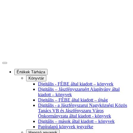
Értékek Tárháza
Könyvtár
Digitális - FÉBE által kiadott – könyvek
Digitális – Jászfényszaruért Alapítvány által
kiadott – könyvek
Digitális – FÉBE által kiadott – újság
Digitális - a Jászfényszarui Nagyközségi Közös
Tanács VB és Jászfényszaru Város
Önkormányzata által kiadott - könyvek
Digitális – mások által kiadott – könyvek
Papíralapú könyvek jegyzéke
Hangzó anyagok