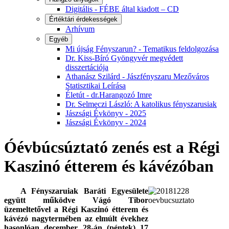
Digitális - FÉBE által kiadott – CD
Értéktári érdekességek
Arhívum
Egyéb
Mi újság Fényszarun? - Tematikus feldolgozása
Dr. Kiss-Bíró Gyöngyvér megvédett
disszertációja
Athanász Szilárd - Jászfényszaru Mezőváros
Statisztikai Leírása
Életút - dr.Harangozó Imre
Dr. Selmeczi László: A katolikus fényszarusiak
Jászsági Évkönyv - 2025
Jászsági Évkönyv - 2024
Óévbúcsúztató zenés est a Régi
Kaszinó étterem és kávézóban
A Fényszaruiak Baráti Egyesülete
együtt működve Vágó Tibor
üzemeltetővel a Régi Kaszinó étterem és
kávézó nagytermében az elmúlt évekhez
hasonlóan december 28-án (péntek) 17