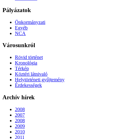
Pályázatok
Önkormányzati
Egyéb
NCA
Városunkról
Rövid történet
Kronológia
Térkép
Köztéri látnivaló
Helytörténeti gyűjtemény
Érdekességek
Archív hírek
2008
2007
2008
2009
2010
2011