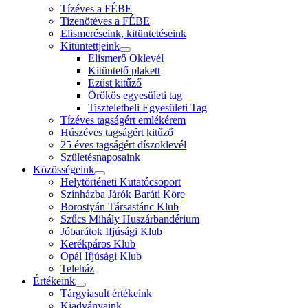
Tízéves a FÉBE
Tizenötéves a FÉBE
Elismeréseink, kitüntetéseink
Kitüntettjeink
Elismerő Oklevél
Kitüntető plakett
Ezüst kitűző
Örökös egyesületi tag
Tiszteletbeli Egyesületi Tag
Tízéves tagságért emlékérem
Húszéves tagságért kitűző
25 éves tagságért díszoklevél
Születésnaposaink
Közösségeink
Helytörténeti Kutatócsoport
Színházba Járók Baráti Köre
Borostyán Társastánc Klub
Szűcs Mihály Huszárbandérium
Jóbarátok Ifjúsági Klub
Kerékpáros Klub
Opál Ifjúsági Klub
Teleház
Értékeink
Tárgyiasult értékeink
Kiadványaink