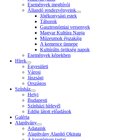
Események meghívói
Állandó rendezvényeink
Jótékonysági estek
Táborok
Gasztronómiai versenyek
Magyar Kultúra Napja
Múzeumok éjszakája
A kemence ünnepe
Kultúrális örökség napok
Események képekben
Hírek
Egyesületi
Városi
Jászsági
Országos
Színház
Helyi
Budapesti
Színházi hírlevél
Eddig látott előadások
Galéria
Alapítvány
Adataink
Alapítvány Alapító Okirata
A kuratórium tagjai