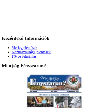
Közérdekű Információk
Mérlegjelentések
Közhasznúsági jelentések
1%-os felajánlás
Mi újság Fényszarun?