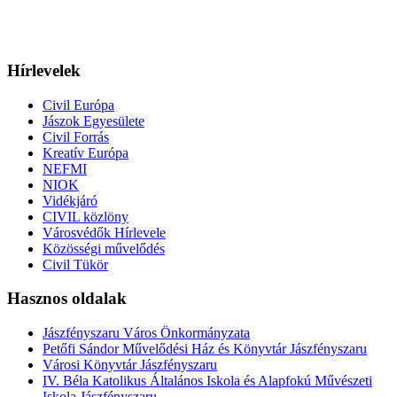
Hírlevelek
Civil Európa
Jászok Egyesülete
Civil Forrás
Kreatív Európa
NEFMI
NIOK
Vidékjáró
CIVIL közlöny
Városvédők Hírlevele
Közösségi művelődés
Civil Tükör
Hasznos oldalak
Jászfényszaru Város Önkormányzata
Petőfi Sándor Művelődési Ház és Könyvtár Jászfényszaru
Városi Könyvtár Jászfényszaru
IV. Béla Katolikus Általános Iskola és Alapfokú Művészeti
Iskola Jászfényszaru