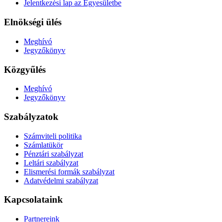
Jelentkezési lap az Egyesületbe
Elnökségi ülés
Meghívó
Jegyzőkönyv
Közgyűlés
Meghívó
Jegyzőkönyv
Szabályzatok
Számviteli politika
Számlatükör
Pénztári szabályzat
Leltári szabályzat
Elismerési formák szabályzat
Adatvédelmi szabályzat
Kapcsolataink
Partnereink