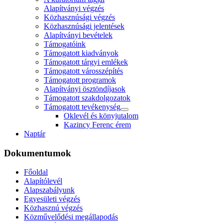
Alapítványi végzés
Közhasznúsági végzés
Közhasznúsági jelentések
Alapítványi bevételek
Támogatóink
Támogatott kiadványok
Támogatott tárgyi emlékek
Támogatott városszépítés
Támogatott programok
Alapítványi ösztöndíjasok
Támogatott szakdolgozatok
Támogatott tevékenység
Oklevél és könyjutalom
Kazincy Ferenc érem
Naptár
Dokumentumok
Főoldal
Alapítólevél
Alapszabályunk
Egyesületi végzés
Közhasznú végzés
Közművelődési megállapodás