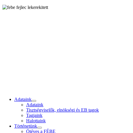
Adataink
Adataink
Tisztségviselők, elnökségi és EB tagok
Tagjaink
Halottaink
Történetünk
Ötéves a FÉBE