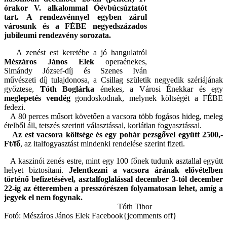
órakor V. alkalommal Óévbúcsúztatót
tart. A rendezvénnyel egyben zárul
városunk és a FÉBE negyedszázados
jubileumi rendezvény sorozata.
A zenést est keretébe a jó hangulatról
Mészáros János Elek
operaénekes,
Simándy József-díj és Szenes Iván
művészeti díj tulajdonosa, a Csillag születik negyedik szériájának
győztese,
Tóth Boglárka
énekes, a Városi Énekkar és egy
meglepetés vendég
gondoskodnak, melynek költségét a FÉBE
fedezi.
A 80 perces műsort követően a vacsora több fogásos hideg, meleg
ételből áll, tetszés szerinti választással, korlátlan fogyasztással.
Az est vacsora költsége és egy pohár pezsgővel együtt 2500,-
Ft/fő
, az italfogyasztást mindenki rendelése szerint fizeti.
A kaszinói zenés estre, mint egy 100 főnek tudunk asztallal együtt
helyet biztosítani.
Jelentkezni a vacsora árának elővételben
történő befizetésével, asztalfoglalással december 3-tól december
22-ig az étteremben a presszórészen folyamatosan lehet, amíg a
jegyek el nem fogynak.
Tóth Tibor
Fotó: Mészáros János Elek Facebook{jcomments off}