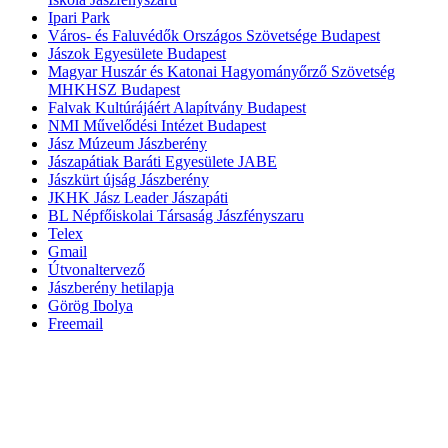
Ipari Park
Város- és Faluvédők Országos Szövetsége Budapest
Jászok Egyesülete Budapest
Magyar Huszár és Katonai Hagyományőrző Szövetség
MHKHSZ Budapest
Falvak Kultúrájáért Alapítvány Budapest
NMI Művelődési Intézet Budapest
Jász Múzeum Jászberény
Jászapátiak Baráti Egyesülete JABE
Jászkürt újság Jászberény
JKHK Jász Leader Jászapáti
BL Népfőiskolai Társaság Jászfényszaru
Telex
Gmail
Útvonaltervező
Jászberény hetilapja
Görög Ibolya
Freemail