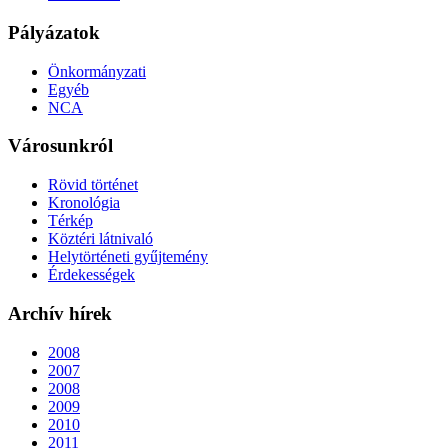
Pályázatok
Önkormányzati
Egyéb
NCA
Városunkról
Rövid történet
Kronológia
Térkép
Köztéri látnivaló
Helytörténeti gyűjtemény
Érdekességek
Archív hírek
2008
2007
2008
2009
2010
2011