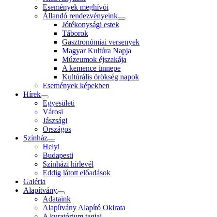
Események meghívói
Állandó rendezvényeink
Jótékonysági estek
Táborok
Gasztronómiai versenyek
Magyar Kultúra Napja
Múzeumok éjszakája
A kemence ünnepe
Kultúrális örökség napok
Események képekben
Hírek
Egyesületi
Városi
Jászsági
Országos
Színház
Helyi
Budapesti
Színházi hírlevél
Eddig látott előadások
Galéria
Alapítvány
Adataink
Alapítvány Alapító Okirata
A kuratórium tagjai