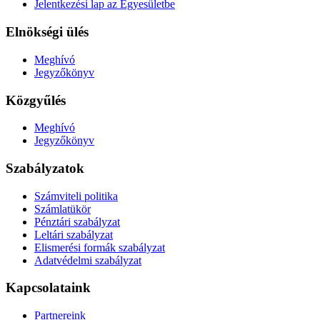
Jelentkezési lap az Egyesületbe
Elnökségi ülés
Meghívó
Jegyzőkönyv
Közgyűlés
Meghívó
Jegyzőkönyv
Szabályzatok
Számviteli politika
Számlatükör
Pénztári szabályzat
Leltári szabályzat
Elismerési formák szabályzat
Adatvédelmi szabályzat
Kapcsolataink
Partnereink