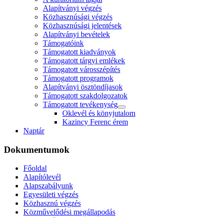
Alapítványi végzés
Közhasznúsági végzés
Közhasznúsági jelentések
Alapítványi bevételek
Támogatóink
Támogatott kiadványok
Támogatott tárgyi emlékek
Támogatott városszépítés
Támogatott programok
Alapítványi ösztöndíjasok
Támogatott szakdolgozatok
Támogatott tevékenység
Oklevél és könyjutalom
Kazincy Ferenc érem
Naptár
Dokumentumok
Főoldal
Alapítólevél
Alapszabályunk
Egyesületi végzés
Közhasznú végzés
Közművelődési megállapodás