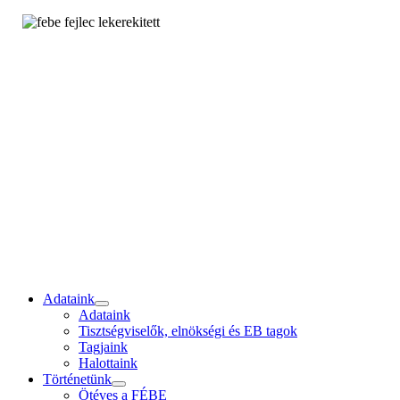
Adataink
Adataink
Tisztségviselők, elnökségi és EB tagok
Tagjaink
Halottaink
Történetünk
Ötéves a FÉBE