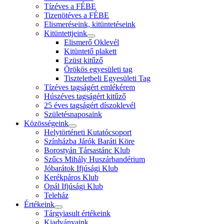
Tízéves a FÉBE
Tizenötéves a FÉBE
Elismeréseink, kitüntetéseink
Kitüntettjeink
Elismerő Oklevél
Kitüntető plakett
Ezüst kitűző
Örökös egyesületi tag
Tiszteletbeli Egyesületi Tag
Tízéves tagságért emlékérem
Húszéves tagságért kitűző
25 éves tagságért díszoklevél
Születésnaposaink
Közösségeink
Helytörténeti Kutatócsoport
Színházba Járók Baráti Köre
Borostyán Társastánc Klub
Szűcs Mihály Huszárbandérium
Jóbarátok Ifjúsági Klub
Kerékpáros Klub
Opál Ifjúsági Klub
Teleház
Értékeink
Tárgyiasult értékeink
Kiadványaink