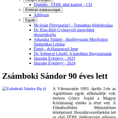
Digitális - FÉBE által kiadott – CD
Értéktári érdekességek
Arhívum
Egyéb
Mi újság Fényszarun? - Tematikus feldolgozása
Dr. Kiss-Bíró Gyöngyvér megvédett
disszertációja
Athanász Szilárd - Jászfényszaru Mezőváros
Statisztikai Leírása
Életút - dr.Harangozó Imre
Dr. Selmeczi László: A katolikus fényszarusiak
Jászsági Évkönyv - 2025
Jászsági Évkönyv - 2024
Zsámboki Sándor 90 éves lett
A Városavatón 1993. április 2-én az
Agrárfórum egyik előkészítője volt,
melyen Göncz Árpád a Magyar
Köztársaság elnöke is részt vett. A
Fölművelődési Minisztérium
térképészeti főosztályvezetőjeként lett
az első FÉBE jótékonysági műsoros