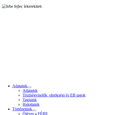
Adataink
Adataink
Tisztségviselők, elnökségi és EB tagok
Tagjaink
Halottaink
Történetünk
Ötéves a FÉBE