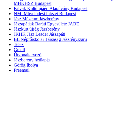
MHKHSZ Budapest
Falvak Kultúrájáért Alapítvány Budapest
NMI Művelődési Intézet Budapest
Jász Múzeum Jászberény
Jászapátiak Baráti Egyesülete JABE
Jászkürt újság Jászberény
JKHK Jász Leader Jászapáti
BL Népfőiskolai Társaság Jászfényszaru
Telex
Gmail
Útvonaltervező
Jászberény hetilapja
Görög Ibolya
Freemail