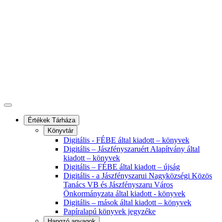
Értékek Tárháza
Könyvtár
Digitális - FÉBE által kiadott – könyvek
Digitális – Jászfényszaruért Alapítvány által
kiadott – könyvek
Digitális – FÉBE által kiadott – újság
Digitális - a Jászfényszarui Nagyközségi Közös
Tanács VB és Jászfényszaru Város
Önkormányzata által kiadott - könyvek
Digitális – mások által kiadott – könyvek
Papíralapú könyvek jegyzéke
Hangzó anyagok