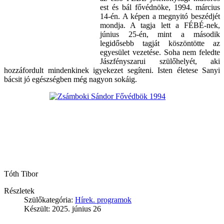
est és bál fővédnöke, 1994. március
14-én. A képen a megnyitó beszédjét
mondja. A tagja lett a FÉBÉ-nek,
június 25-én, mint a második
legidősebb tagját köszöntötte az
egyesület vezetése. Soha nem feledte
Jászfényszarui szülőhelyét, aki
hozzáfordult mindenkinek igyekezet segíteni. Isten életese Sanyi
bácsit jó egészségben még nagyon sokáig.
Tóth Tibor
Részletek
Szülőkategória:
Hírek. programok
Készült: 2025. június 26