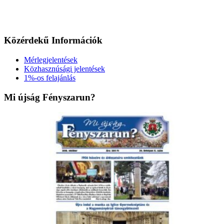
Közérdekű Információk
Mérlegjelentések
Közhasznúsági jelentések
1%-os felajánlás
Mi újság Fényszarun?