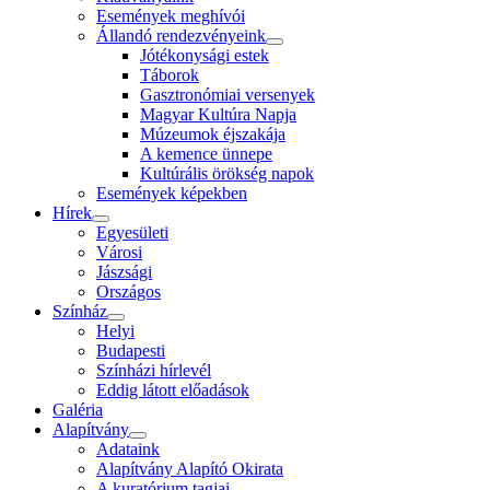
Események meghívói
Állandó rendezvényeink
Jótékonysági estek
Táborok
Gasztronómiai versenyek
Magyar Kultúra Napja
Múzeumok éjszakája
A kemence ünnepe
Kultúrális örökség napok
Események képekben
Hírek
Egyesületi
Városi
Jászsági
Országos
Színház
Helyi
Budapesti
Színházi hírlevél
Eddig látott előadások
Galéria
Alapítvány
Adataink
Alapítvány Alapító Okirata
A kuratórium tagjai