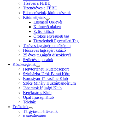
Tízéves a FÉBE
Tizenötéves a FÉBE
Elismeréseink, kitüntetéseink
Kitüntettjeink
Elismerő Oklevél
Kitüntető plakett
Ezüst kitűző
Örökös egyesületi tag
Tiszteletbeli Egyesületi Tag
Tízéves tagságért emlékérem
Húszéves tagságért kitűző
25 éves tagságért díszoklevél
Születésnaposaink
Közösségeink
Helytörténeti Kutatócsoport
Színházba Járók Baráti Köre
Borostyán Társastánc Klub
Szűcs Mihály Huszárbandérium
Jóbarátok Ifjúsági Klub
Kerékpáros Klub
Opál Ifjúsági Klub
Teleház
Értékeink
Tárgyiasult értékeink
Kiadványaink