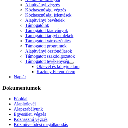
Alapítványi végzés
Közhasznúsági végzés
Közhasznúsági jelentések
Alapítványi bevételek
Támogatóink
Támogatott kiadványok
Támogatott tárgyi emlékek
Támogatott városszépítés
Támogatott programok
Alapítványi ösztöndíjasok
Támogatott szakdolgozatok
Támogatott tevékenység
Oklevél és könyjutalom
Kazincy Ferenc érem
Naptár
Dokumentumok
Főoldal
Alapítólevél
Alapszabályunk
Egyesületi végzés
Közhasznú végzés
Közművelődési megállapodás