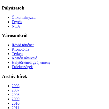
Pályázatok
Önkormányzati
Egyéb
NCA
Városunkról
Rövid történet
Kronológia
Térkép
Köztéri látnivaló
Helytörténeti gyűjtemény
Érdekességek
Archív hírek
2008
2007
2008
2009
2010
2011