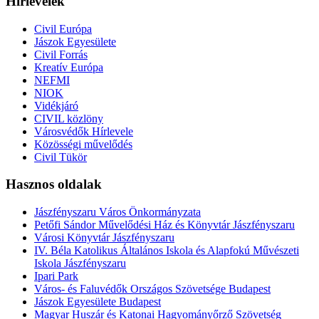
Hírlevelek
Civil Európa
Jászok Egyesülete
Civil Forrás
Kreatív Európa
NEFMI
NIOK
Vidékjáró
CIVIL közlöny
Városvédők Hírlevele
Közösségi művelődés
Civil Tükör
Hasznos oldalak
Jászfényszaru Város Önkormányzata
Petőfi Sándor Művelődési Ház és Könyvtár Jászfényszaru
Városi Könyvtár Jászfényszaru
IV. Béla Katolikus Általános Iskola és Alapfokú Művészeti
Iskola Jászfényszaru
Ipari Park
Város- és Faluvédők Országos Szövetsége Budapest
Jászok Egyesülete Budapest
Magyar Huszár és Katonai Hagyományőrző Szövetség