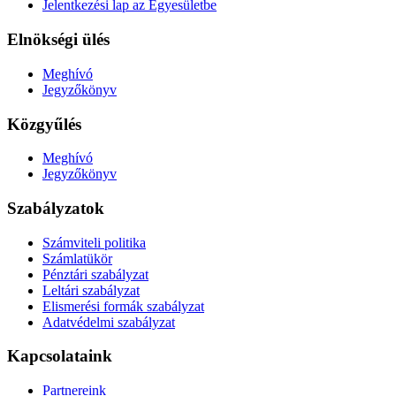
Jelentkezési lap az Egyesületbe
Elnökségi ülés
Meghívó
Jegyzőkönyv
Közgyűlés
Meghívó
Jegyzőkönyv
Szabályzatok
Számviteli politika
Számlatükör
Pénztári szabályzat
Leltári szabályzat
Elismerési formák szabályzat
Adatvédelmi szabályzat
Kapcsolataink
Partnereink