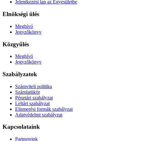
Jelentkezési lap az Egyesületbe
Elnökségi ülés
Meghívó
Jegyzőkönyv
Közgyűlés
Meghívó
Jegyzőkönyv
Szabályzatok
Számviteli politika
Számlatükör
Pénztári szabályzat
Leltári szabályzat
Elismerési formák szabályzat
Adatvédelmi szabályzat
Kapcsolataink
Partnereink