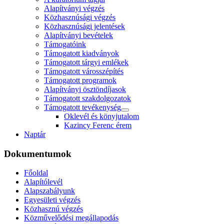
Alapítványi végzés
Közhasznúsági végzés
Közhasznúsági jelentések
Alapítványi bevételek
Támogatóink
Támogatott kiadványok
Támogatott tárgyi emlékek
Támogatott városszépítés
Támogatott programok
Alapítványi ösztöndíjasok
Támogatott szakdolgozatok
Támogatott tevékenység
Oklevél és könyjutalom
Kazincy Ferenc érem
Naptár
Dokumentumok
Főoldal
Alapítólevél
Alapszabályunk
Egyesületi végzés
Közhasznú végzés
Közművelődési megállapodás