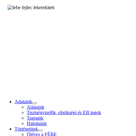
Adataink
Adataink
Tisztségviselők, elnökségi és EB tagok
Tagjaink
Halottaink
Történetünk
Ötéves a FÉBE