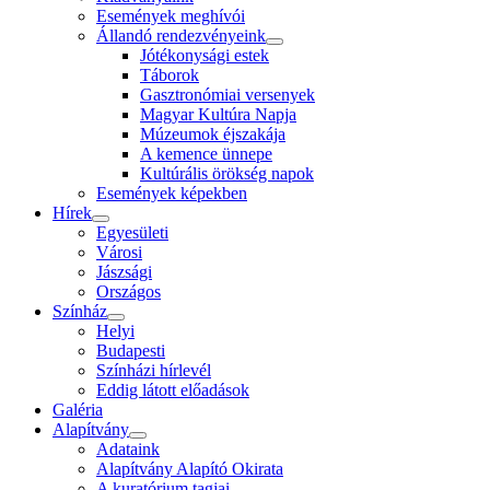
Események meghívói
Állandó rendezvényeink
Jótékonysági estek
Táborok
Gasztronómiai versenyek
Magyar Kultúra Napja
Múzeumok éjszakája
A kemence ünnepe
Kultúrális örökség napok
Események képekben
Hírek
Egyesületi
Városi
Jászsági
Országos
Színház
Helyi
Budapesti
Színházi hírlevél
Eddig látott előadások
Galéria
Alapítvány
Adataink
Alapítvány Alapító Okirata
A kuratórium tagjai