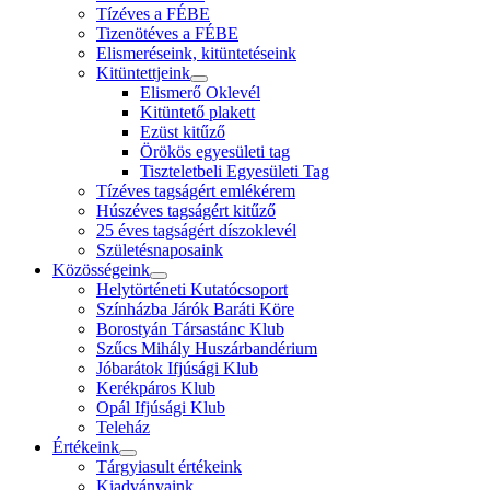
Tízéves a FÉBE
Tizenötéves a FÉBE
Elismeréseink, kitüntetéseink
Kitüntettjeink
Elismerő Oklevél
Kitüntető plakett
Ezüst kitűző
Örökös egyesületi tag
Tiszteletbeli Egyesületi Tag
Tízéves tagságért emlékérem
Húszéves tagságért kitűző
25 éves tagságért díszoklevél
Születésnaposaink
Közösségeink
Helytörténeti Kutatócsoport
Színházba Járók Baráti Köre
Borostyán Társastánc Klub
Szűcs Mihály Huszárbandérium
Jóbarátok Ifjúsági Klub
Kerékpáros Klub
Opál Ifjúsági Klub
Teleház
Értékeink
Tárgyiasult értékeink
Kiadványaink