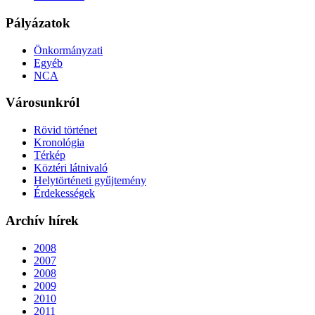
Pályázatok
Önkormányzati
Egyéb
NCA
Városunkról
Rövid történet
Kronológia
Térkép
Köztéri látnivaló
Helytörténeti gyűjtemény
Érdekességek
Archív hírek
2008
2007
2008
2009
2010
2011