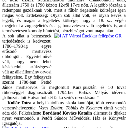
állatszám 1750 és 1790 között 12-ről 17-re nőtt. A legtöbb jószága a
redemptus gazdáknak volt, mert a fűbér (legeltetés költsége) igen
magas volt. Érdekesség: Olyan sok állat volt, és olyan kevés a
legelő, és magas a legeltetés költsége, hogy a 18. sz. végén
megjelent a zuglegeltetés és a gabonavetésen való legeltetés is, ami
természetesen komoly büntetést, pénzbírságot vont maga után.
A sok állat a betegségek
terjedésének is kedvezett:
1786–1793-ig egyre
erősödő marhavész
dühöngött. Egyértelművé
vált, hogy nem lehet
késlekedni; szükségessé
vált az állatállomány orvosi
felügyelete. Egy feljegyzés
szerint 1780-ban Pethő
János marhaorvos úr megfordult Kara-pusztán és 50 lovat
rühösséggel diagnosztizált. 1794-ben Balázs Mátyás idézem:
„kihozattatott Hatvanból két falka sertés orvoslására.”
Kollár Dóra
a helyi katolikus iskola tanulóját, több versmondó
versenyhelyezettje,
Veres Zoltán: Tóbiás és Kelemen
című versét
adta elő. Felkészítette
Bordásné Kovács Katalin
elismert és díjakat
nyert versmondó, a Petőfi Sándor Művelődési Ház és Könyvtár
igazgatója.