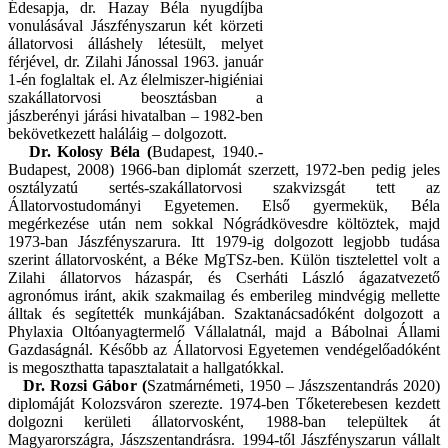
Édesapja, dr. Hazay Béla nyugdíjba
vonulásával Jászfényszarun két körzeti
állatorvosi álláshely létesült, melyet
férjével, dr. Zilahi Jánossal 1963. január
1-én foglaltak el. Az élelmiszer-higiéniai
szakállatorvosi beosztásban a
jászberényi járási hivatalban – 1982-ben
bekövetkezett haláláig – dolgozott.
Dr. Kolosy Béla (
Budapest, 1940.-
Budapest, 2008) 1966-ban diplomát szerzett, 1972-ben pedig jeles
osztályzatú sertés-szakállatorvosi szakvizsgát tett az
Állatorvostudományi Egyetemen. Első gyermekük, Béla
megérkezése után nem sokkal Nógrádkövesdre költöztek, majd
1973-ban Jászfényszarura. Itt 1979-ig dolgozott legjobb tudása
szerint állatorvosként, a Béke MgTSz-ben. Külön tisztelettel volt a
Zilahi állatorvos házaspár, és Cserháti László ágazatvezető
agronómus iránt, akik szakmailag és emberileg mindvégig mellette
álltak és segítették munkájában. Szaktanácsadóként dolgozott a
Phylaxia Oltóanyagtermelő Vállalatnál, majd a Bábolnai Állami
Gazdaságnál. Később az Állatorvosi Egyetemen vendégelőadóként
is megoszthatta tapasztalatait a hallgatókkal.
Dr. Rozsi Gábor (
Szatmárnémeti, 1950 – Jászszentandrás 2020)
diplomáját Kolozsváron szerezte. 1974-ben Tőketerebesen kezdett
dolgozni kerületi állatorvosként, 1988-ban települtek át
Magyarországra, Jászszentandrásra. 1994-től Jászfényszarun vállalt