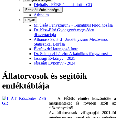
Digitális - FÉBE által kiadott – CD
Értéktári érdekességek
Arhívum
Egyéb
Mi újság Fényszarun? - Tematikus feldolgozása
Dr. Kiss-Bíró Gyöngyvér megvédett
disszertációja
Athanász Szilárd - Jászfényszaru Mezőváros
Statisztikai Leírása
Életút - dr.Harangozó Imre
Dr. Selmeczi László: A katolikus fényszarusiak
Jászsági Évkönyv - 2025
Jászsági Évkönyv - 2024
Állatorvosok és segítőik
emléktáblája
A
FÉBE elnöke
köszöntötte a
megjelenteket és röviden szólt az
előzményekről.
Az állatorvosok világnapját 2001-től
minden év áprilisának utolsó szombatján