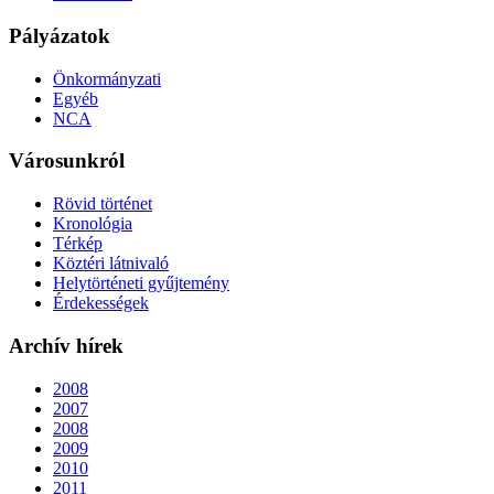
Pályázatok
Önkormányzati
Egyéb
NCA
Városunkról
Rövid történet
Kronológia
Térkép
Köztéri látnivaló
Helytörténeti gyűjtemény
Érdekességek
Archív hírek
2008
2007
2008
2009
2010
2011