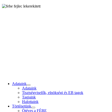
Adataink
Adataink
Tisztségviselők, elnökségi és EB tagok
Tagjaink
Halottaink
Történetünk
Ötéves a FÉBE