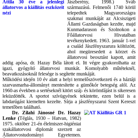
Jászberény, 1998.) Sváb
származású. Felmenői 1740 körül
telepedtek Magyarországra
szakmai munkáját az Alcsiszigeti
Állami Gazdaságban kezdte, majd
Kunmadarason és Szolnokon a
Főállatorvosi Hivatalban
tevékenykedett. 1963. január 1-vel
a család Jászfényszarura költözött,
ahol megüresedett a körzet és
állatorvosi beosztást kapott, amit
addig apósa, dr. Hazay Béla látott el. Itt végre gyakorolhatta az
igazi, gyógyító állatorvosi munkát. Komolyabb műtéteknél,
beavatkozásoknál felesége is segítette munkáját.
Működési idején 10 év alatt a helyi termelőszövetkezeti és a háztáji
szarvasmarha-állományt mentesítette a gümőkór betegség alól. Az
1960-as években a sertéseknél kitört száj- és körömfájást is sikeresen
leküzdötték. A sportot szívügyének tekintette, ezen belül is a
labdarúgást kiemelten kezelte. Sírja a jászfényszarui Szent Kereszt
temetőben található.
Dr. Zilahi Jánosné Dr. Hazay
Lenke (
Téglás, 1930 – Hatvan, 1982)
1975. október 21-én élelmiszer-higiéniai
szakállatorvosi diplomát szerzett az
Állatorvostudományi Egyetemen.