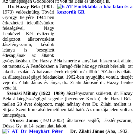
Az ünnepségen Gödöllőről itt volt fia Béla és unokája is.
Dr. Hazay Béla
(1901-
1973) valószínűleg Tóvári
György helyére 1944-ben
érkezhetett településünkre
feleségével, Nagy
Lenkével. Két évtizedig
dolgozott állatorvosként
Jászfényszarun, később
leánya is besegített
édesapjának az állatok
gyógyításában. Dr. Hazay Béla ismerte a tanyákat, hiszen sok állatot
ott tartottak. A Festőközben a Faragó-féle ház egy részét bérelték, ott
lakott a család. A hatvanas évek elejétől már több TSZ-ben is ellátta
az állategészségügyi feladatokat. 1962-ben nyugdíjba vonult, tisztjét
veje dr. Zilahi János és lánya, dr.. Zilahi Jánosné dr. Hazay Lenke
vette át.
Szénási Mihály (1922- 1989)
Jászfényszarun született.
dr. Hazay
Béla állategészségügyi segédje (beceneve Kocka). dr. Hazai Béla
mellett 20 évet dolgozott, majd néhány évet Dr. Zilahi mellett is.
Sírja a Szent Imre alsó temetőben található. Az unokája jelen volt az
ünnepségen.
Oroszi János
(1921-2002)
állatorvos segítő; Jászfényszarun,
Dózsa Gy. út 14. szám alatt lakott.
Dr. Zilahi János (
Aba, 1932. –