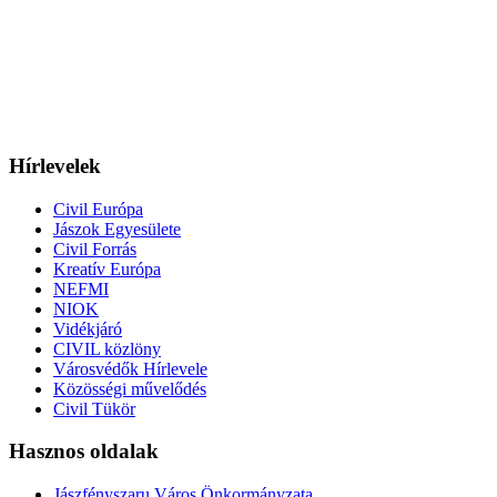
Hírlevelek
Civil Európa
Jászok Egyesülete
Civil Forrás
Kreatív Európa
NEFMI
NIOK
Vidékjáró
CIVIL közlöny
Városvédők Hírlevele
Közösségi művelődés
Civil Tükör
Hasznos oldalak
Jászfényszaru Város Önkormányzata