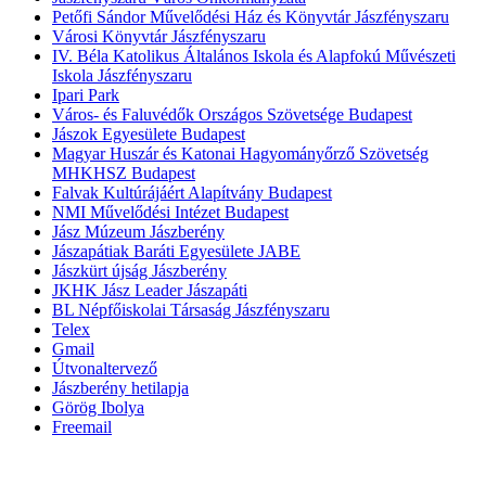
Petőfi Sándor Művelődési Ház és Könyvtár Jászfényszaru
Városi Könyvtár Jászfényszaru
IV. Béla Katolikus Általános Iskola és Alapfokú Művészeti
Iskola Jászfényszaru
Ipari Park
Város- és Faluvédők Országos Szövetsége Budapest
Jászok Egyesülete Budapest
Magyar Huszár és Katonai Hagyományőrző Szövetség
MHKHSZ Budapest
Falvak Kultúrájáért Alapítvány Budapest
NMI Művelődési Intézet Budapest
Jász Múzeum Jászberény
Jászapátiak Baráti Egyesülete JABE
Jászkürt újság Jászberény
JKHK Jász Leader Jászapáti
BL Népfőiskolai Társaság Jászfényszaru
Telex
Gmail
Útvonaltervező
Jászberény hetilapja
Görög Ibolya
Freemail