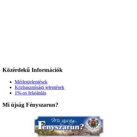
Közérdekű Információk
Mérlegjelentések
Közhasznúsági jelentések
1%-os felajánlás
Mi újság Fényszarun?