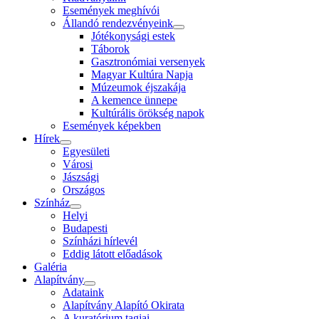
Események meghívói
Állandó rendezvényeink
Jótékonysági estek
Táborok
Gasztronómiai versenyek
Magyar Kultúra Napja
Múzeumok éjszakája
A kemence ünnepe
Kultúrális örökség napok
Események képekben
Hírek
Egyesületi
Városi
Jászsági
Országos
Színház
Helyi
Budapesti
Színházi hírlevél
Eddig látott előadások
Galéria
Alapítvány
Adataink
Alapítvány Alapító Okirata
A kuratórium tagjai