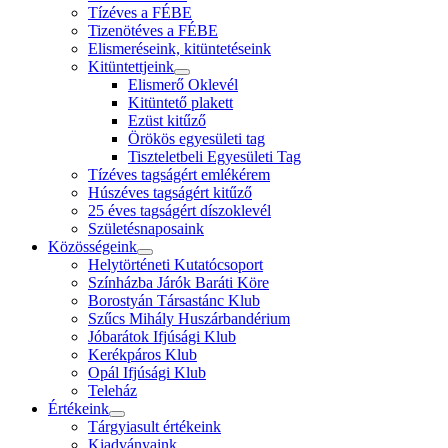
Tízéves a FÉBE
Tizenötéves a FÉBE
Elismeréseink, kitüntetéseink
Kitüntettjeink
Elismerő Oklevél
Kitüntető plakett
Ezüst kitűző
Örökös egyesületi tag
Tiszteletbeli Egyesületi Tag
Tízéves tagságért emlékérem
Húszéves tagságért kitűző
25 éves tagságért díszoklevél
Születésnaposaink
Közösségeink
Helytörténeti Kutatócsoport
Színházba Járók Baráti Köre
Borostyán Társastánc Klub
Szűcs Mihály Huszárbandérium
Jóbarátok Ifjúsági Klub
Kerékpáros Klub
Opál Ifjúsági Klub
Teleház
Értékeink
Tárgyiasult értékeink
Kiadványaink