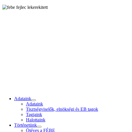
Adataink
Adataink
Tisztségviselők, elnökségi és EB tagok
Tagjaink
Halottaink
Történetünk
Ötéves a FÉBE