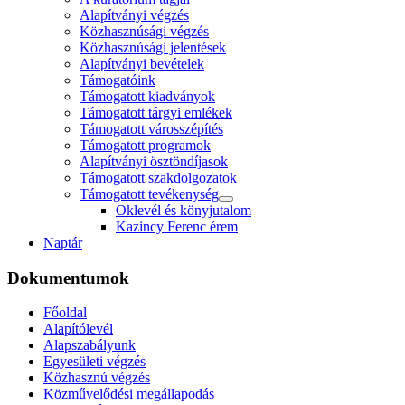
Alapítványi végzés
Közhasznúsági végzés
Közhasznúsági jelentések
Alapítványi bevételek
Támogatóink
Támogatott kiadványok
Támogatott tárgyi emlékek
Támogatott városszépítés
Támogatott programok
Alapítványi ösztöndíjasok
Támogatott szakdolgozatok
Támogatott tevékenység
Oklevél és könyjutalom
Kazincy Ferenc érem
Naptár
Dokumentumok
Főoldal
Alapítólevél
Alapszabályunk
Egyesületi végzés
Közhasznú végzés
Közművelődési megállapodás