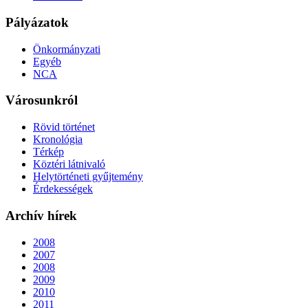
Pályázatok
Önkormányzati
Egyéb
NCA
Városunkról
Rövid történet
Kronológia
Térkép
Köztéri látnivaló
Helytörténeti gyűjtemény
Érdekességek
Archív hírek
2008
2007
2008
2009
2010
2011