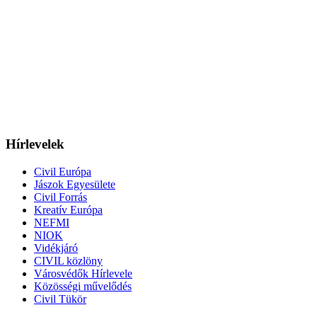
Hírlevelek
Civil Európa
Jászok Egyesülete
Civil Forrás
Kreatív Európa
NEFMI
NIOK
Vidékjáró
CIVIL közlöny
Városvédők Hírlevele
Közösségi művelődés
Civil Tükör