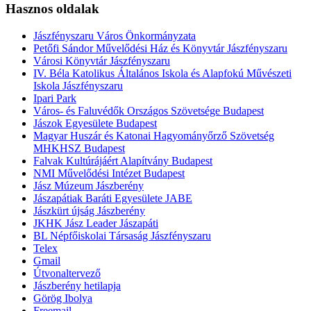
Hasznos oldalak
Jászfényszaru Város Önkormányzata
Petőfi Sándor Művelődési Ház és Könyvtár Jászfényszaru
Városi Könyvtár Jászfényszaru
IV. Béla Katolikus Általános Iskola és Alapfokú Művészeti
Iskola Jászfényszaru
Ipari Park
Város- és Faluvédők Országos Szövetsége Budapest
Jászok Egyesülete Budapest
Magyar Huszár és Katonai Hagyományőrző Szövetség
MHKHSZ Budapest
Falvak Kultúrájáért Alapítvány Budapest
NMI Művelődési Intézet Budapest
Jász Múzeum Jászberény
Jászapátiak Baráti Egyesülete JABE
Jászkürt újság Jászberény
JKHK Jász Leader Jászapáti
BL Népfőiskolai Társaság Jászfényszaru
Telex
Gmail
Útvonaltervező
Jászberény hetilapja
Görög Ibolya
Freemail