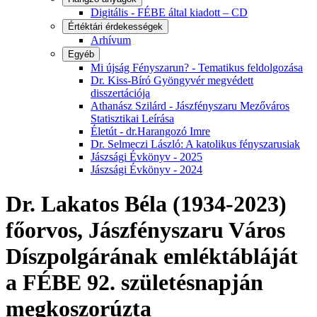
Digitális - FÉBE által kiadott – CD
Értéktári érdekességek
Arhívum
Egyéb
Mi újság Fényszarun? - Tematikus feldolgozása
Dr. Kiss-Bíró Gyöngyvér megvédett
disszertációja
Athanász Szilárd - Jászfényszaru Mezőváros
Statisztikai Leírása
Életút - dr.Harangozó Imre
Dr. Selmeczi László: A katolikus fényszarusiak
Jászsági Évkönyv - 2025
Jászsági Évkönyv - 2024
Dr. Lakatos Béla (1934-2023)
főorvos, Jászfényszaru Város
Díszpolgárának emléktábláját
a FÉBE 92. születésnapján
megkoszorúzta