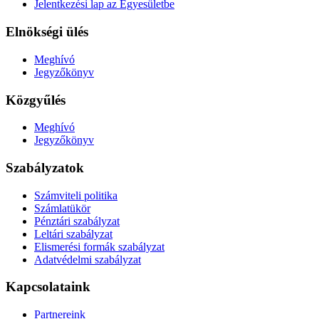
Jelentkezési lap az Egyesületbe
Elnökségi ülés
Meghívó
Jegyzőkönyv
Közgyűlés
Meghívó
Jegyzőkönyv
Szabályzatok
Számviteli politika
Számlatükör
Pénztári szabályzat
Leltári szabályzat
Elismerési formák szabályzat
Adatvédelmi szabályzat
Kapcsolataink
Partnereink