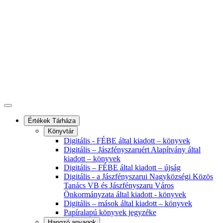
Értékek Tárháza
Könyvtár
Digitális - FÉBE által kiadott – könyvek
Digitális – Jászfényszaruért Alapítvány által
kiadott – könyvek
Digitális – FÉBE által kiadott – újság
Digitális - a Jászfényszarui Nagyközségi Közös
Tanács VB és Jászfényszaru Város
Önkormányzata által kiadott - könyvek
Digitális – mások által kiadott – könyvek
Papíralapú könyvek jegyzéke
Hangzó anyagok