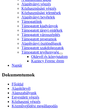
Alapítványi végzés
Közhasznúsági végzés
Közhasznúsági jelentések
Alapítványi bevételek
Támogatóink
Támogatott kiadványok
Támogatott tárgyi emlékek
Támogatott városszépítés
Támogatott programok
Alapítványi ösztöndíjasok
Támogatott szakdolgozatok
Támogatott tevékenység
Oklevél és könyjutalom
Kazincy Ferenc érem
Naptár
Dokumentumok
Főoldal
Alapítólevél
Alapszabályunk
Egyesületi végzés
Közhasznú végzés
Közművelődési megállapodás