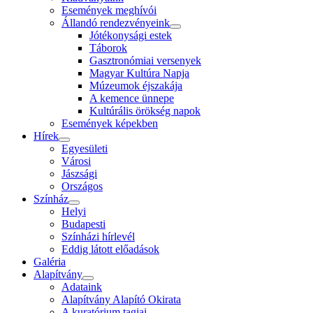
Események meghívói
Állandó rendezvényeink
Jótékonysági estek
Táborok
Gasztronómiai versenyek
Magyar Kultúra Napja
Múzeumok éjszakája
A kemence ünnepe
Kultúrális örökség napok
Események képekben
Hírek
Egyesületi
Városi
Jászsági
Országos
Színház
Helyi
Budapesti
Színházi hírlevél
Eddig látott előadások
Galéria
Alapítvány
Adataink
Alapítvány Alapító Okirata
A kuratórium tagjai