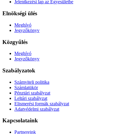
Jelentkezési lap az Egyesületbe
Elnökségi ülés
Meghívó
Jegyzőkönyv
Közgyűlés
Meghívó
Jegyzőkönyv
Szabályzatok
Számviteli politika
Számlatükör
Pénztári szabályzat
Leltári szabályzat
Elismerési formák szabályzat
Adatvédelmi szabályzat
Kapcsolataink
Partnereink