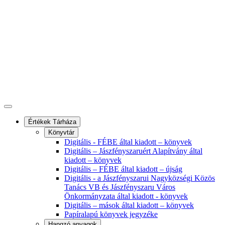
Értékek Tárháza
Könyvtár
Digitális - FÉBE által kiadott – könyvek
Digitális – Jászfényszaruért Alapítvány által
kiadott – könyvek
Digitális – FÉBE által kiadott – újság
Digitális - a Jászfényszarui Nagyközségi Közös
Tanács VB és Jászfényszaru Város
Önkormányzata által kiadott - könyvek
Digitális – mások által kiadott – könyvek
Papíralapú könyvek jegyzéke
Hangzó anyagok