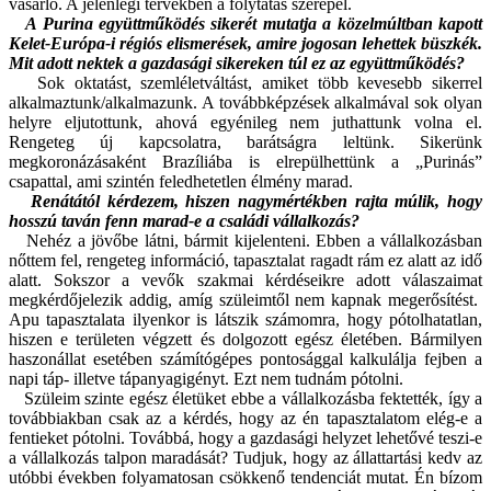
vásárló. A jelenlegi tervekben a folytatás szerepel.
A Purina együttműködés sikerét mutatja a közelmúltban kapott
Kelet-Európa-i régiós elismerések, amire jogosan lehettek büszkék.
Mit adott nektek a gazdasági sikereken túl ez az együttműködés?
Sok oktatást, szemléletváltást, amiket több kevesebb sikerrel
alkalmaztunk/alkalmazunk. A továbbképzések alkalmával sok olyan
helyre eljutottunk, ahová egyénileg nem juthattunk volna el.
Rengeteg új kapcsolatra, barátságra leltünk. Sikerünk
megkoronázásaként Brazíliába is elrepülhettünk a „Purinás”
csapattal, ami szintén feledhetetlen élmény marad.
Renátától kérdezem, hiszen nagymértékben rajta múlik, hogy
hosszú taván fenn marad-e a családi vállalkozás?
Nehéz a jövőbe látni, bármit kijelenteni. Ebben a vállalkozásban
nőttem fel, rengeteg információ, tapasztalat ragadt rám ez alatt az idő
alatt. Sokszor a vevők szakmai kérdéseikre adott válaszaimat
megkérdőjelezik addig, amíg szüleimtől nem kapnak megerősítést.
Apu tapasztalata ilyenkor is látszik számomra, hogy pótolhatatlan,
hiszen e területen végzett és dolgozott egész életében. Bármilyen
haszonállat esetében számítógépes pontosággal kalkulálja fejben a
napi táp- illetve tápanyagigényt. Ezt nem tudnám pótolni.
Szüleim szinte egész életüket ebbe a vállalkozásba fektették, így a
továbbiakban csak az a kérdés, hogy az én tapasztalatom elég-e a
fentieket pótolni. Továbbá, hogy a gazdasági helyzet lehetővé teszi-e
a vállalkozás talpon maradását? Tudjuk, hogy az állattartási kedv az
utóbbi években folyamatosan csökkenő tendenciát mutat. Én bízom