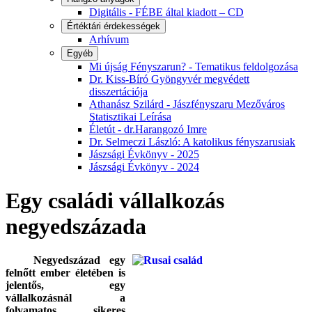
Digitális - FÉBE által kiadott – CD
Értéktári érdekességek
Arhívum
Egyéb
Mi újság Fényszarun? - Tematikus feldolgozása
Dr. Kiss-Bíró Gyöngyvér megvédett
disszertációja
Athanász Szilárd - Jászfényszaru Mezőváros
Statisztikai Leírása
Életút - dr.Harangozó Imre
Dr. Selmeczi László: A katolikus fényszarusiak
Jászsági Évkönyv - 2025
Jászsági Évkönyv - 2024
Egy családi vállalkozás
negyedszázada
Negyedszázad egy
felnőtt ember életében is
jelentős, egy
vállalkozásnál a
folyamatos, sikeres