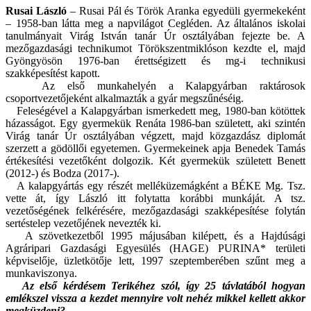
Rusai László
– Rusai Pál és Török Aranka egyedüli gyermekeként
– 1958-ban látta meg a napvilágot Cegléden. Az általános iskolai
tanulmányait Virág István tanár Úr osztályában fejezte be. A
mezőgazdasági technikumot Törökszentmiklóson kezdte el, majd
Gyöngyösön 1976-ban érettségizett és mg-i technikusi
szakképesítést kapott.
Az első munkahelyén a Kalapgyárban raktárosok
csoportvezetőjeként alkalmazták a gyár megszűnéséig.
Feleségével a Kalapgyárban ismerkedett meg, 1980-ban kötöttek
házasságot. Egy gyermekük Renáta 1986-ban született, aki szintén
Virág tanár Úr osztályában végzett, majd közgazdász diplomát
szerzett a gödöllői egyetemen. Gyermekeinek apja Benedek Tamás
értékesítési vezetőként dolgozik. Két gyermekük született Benett
(2012-) és Bodza (2017-).
A kalapgyártás egy részét melléküzemágként a BÉKE Mg. Tsz.
vette át, így László itt folytatta korábbi munkáját. A tsz.
vezetőségének felkérésére, mezőgazdasági szakképesítése folytán
sertéstelep vezetőjének nevezték ki.
A szövetkezetből 1995 májusában kilépett, és a Hajdúsági
Agráripari Gazdasági Egyesülés (HAGE) PURINA* területi
képviselője, üzletkötője lett, 1997 szeptemberében szűnt meg a
munkaviszonya.
Az első kérdésem Terikéhez szól, így 25 távlatából hogyan
emlékszel vissza a kezdet mennyire volt nehéz mikkel kellett akkor
megküzdeni?