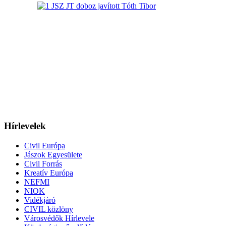
Hírlevelek
Civil Európa
Jászok Egyesülete
Civil Forrás
Kreatív Európa
NEFMI
NIOK
Vidékjáró
CIVIL közlöny
Városvédők Hírlevele