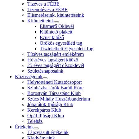
Tízéves a FÉBE
Tizenötéves a FÉBE
Elismeréseink, kitüntetéseink
Kitüntettjeink
Elismerő Oklevél
Kitüntető plakett
Ezüst kitűző
Örökös egyesületi tag
Tiszteletbeli Egyesületi Tag
Tízéves tagságért emlékérem
Húszéves tagságért kitűző
25 éves tagságért díszoklevél
Születésnaposaink
Közösségeink
Helytörténeti Kutatócsoport
Színházba Járók Baráti Köre
Borostyán Társastánc Klub
Szűcs Mihály Huszárbandérium
Jóbarátok Ifjúsági Klub
Kerékpáros Klub
Opál Ifjúsági Klub
Teleház
Értékeink
Tárgyiasult értékeink
Kiadványaink