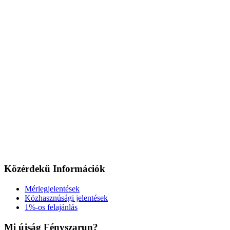
Közérdekű Információk
Mérlegjelentések
Közhasznúsági jelentések
1%-os felajánlás
Mi újság Fényszarun?