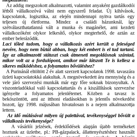
Az addig megszokott alkalmazotti, valamint anyaként gazdálkodói
létből vállalkozóvá válni nem egyszerű feladat. Új kihívások,
kapcsolatok, logisztika, az elején mindennapi nyitva tartás egy
teljesen új életforma. Mindez a családi házunknál, így
szétválaszthatatlanná vált a munka és magánélet, ami kezdeti
vállalkozóként olykor lelkesítő, olykor megterhelő, de aztán az
ember belerázódik.
Laci tőled tudom, hogy a vállalkozás azért került a feleséged
nevére, hogy nem bíztál abban, hogy két embert is el tud tartani.
Így az alkalmazotti státuszt csak átmeneti megoldásnak szántad,
mikor volt az a fordulópont, amikor már látszott Te is kellesz a
sikeres működéshez, a folyamatos bővüléshez?
A Purinánál eltöltött 2 év alatt szerzett kapcsolatok 1998. tavaszára
üzleti kapcsolatokká alakultak. A megnövekedett áru mennyiség és a
vele járó szervezési munkák már egy főre soknak bizonyultak. A
viszonteladókkal való kapcsolattartás és a kiszállítások szervezése
igényelte a folyamatos jelenlétemet. Közben a tavasz is
beköszöntött, ami az itthoni eladásokban is jelentős növekedést
hozott, így 1998. májusában hivatalosan is a nejem alkalmazottja
lettem.
Az idő múlásával milyen új palettával, tevékenységgel bővült a
vállalkozás tevékenysége?
A vásárlói jelzések, érdeklődések alapján újabb termékeket
hoztunk az üzletbe, pl.: PB-gázpalack, állattenyésztéshez használt