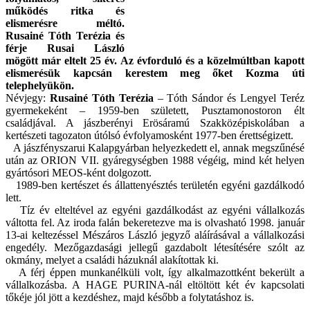
működés ritka és
elismerésre méltó.
Rusainé Tóth Terézia és
férje Rusai László
mögött már eltelt 25 év. Az évforduló és a közelmúltban kapott
elismerésük kapcsán kerestem meg őket Kozma úti
telephelyükön.
Névjegy:
Rusainé Tóth Terézia
– Tóth Sándor és Lengyel Teréz
gyermekeként – 1959-ben született, Pusztamonostoron élt
családjával. A jászberényi Erösáramú Szakközépiskolában a
kertészeti tagozaton útólsó évfolyamosként 1977-ben érettségizett.
A jászfényszarui Kalapgyárban helyezkedett el, annak megszűnésé
után az ORION VII. gyáregységben 1988 végéig, mind két helyen
gyártósori MEOS-ként dolgozott.
1989-ben kertészet és állattenyésztés területén egyéni gazdálkodó
lett.
Tíz év elteltével az egyéni gazdálkodást az egyéni vállalkozás
váltotta fel. Az iroda falán bekeretezve ma is olvasható 1998. január
13-ai keltezéssel Mészáros László jegyző aláírásával a vállalkozási
engedély. Mezőgazdasági jellegű gazdabolt létesítésére szólt az
okmány, melyet a családi házuknál alakítottak ki.
A férj éppen munkanélküli volt, így alkalmazottként bekerült a
vállalkozásba. A HAGE PURINA-nál eltöltött két év kapcsolati
tőkéje jól jött a kezdéshez, majd később a folytatáshoz is.