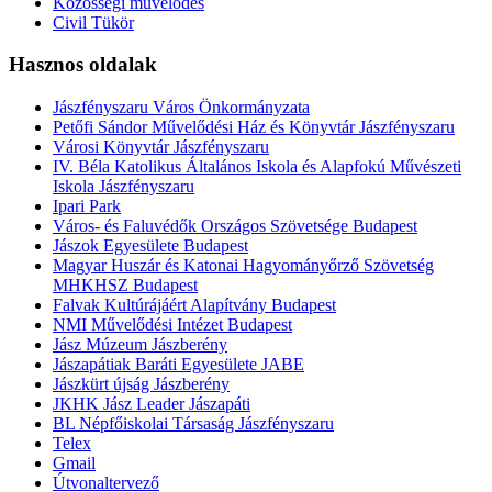
Közösségi művelődés
Civil Tükör
Hasznos oldalak
Jászfényszaru Város Önkormányzata
Petőfi Sándor Művelődési Ház és Könyvtár Jászfényszaru
Városi Könyvtár Jászfényszaru
IV. Béla Katolikus Általános Iskola és Alapfokú Művészeti
Iskola Jászfényszaru
Ipari Park
Város- és Faluvédők Országos Szövetsége Budapest
Jászok Egyesülete Budapest
Magyar Huszár és Katonai Hagyományőrző Szövetség
MHKHSZ Budapest
Falvak Kultúrájáért Alapítvány Budapest
NMI Művelődési Intézet Budapest
Jász Múzeum Jászberény
Jászapátiak Baráti Egyesülete JABE
Jászkürt újság Jászberény
JKHK Jász Leader Jászapáti
BL Népfőiskolai Társaság Jászfényszaru
Telex
Gmail
Útvonaltervező