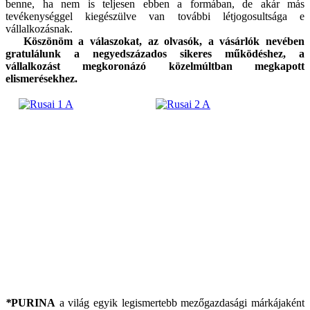
benne, ha nem is teljesen ebben a formában, de akár más
tevékenységgel kiegészülve van további létjogosultsága e
vállalkozásnak.
Köszönöm a válaszokat, az olvasók, a vásárlók nevében
gratulálunk a negyedszázados sikeres működéshez, a
vállalkozást megkoronázó közelmúltban megkapott
elismerésekhez.
*
PURINA
a világ egyik legismertebb mezőgazdasági márkájaként