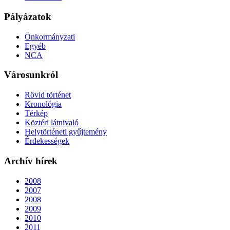
Pályázatok
Önkormányzati
Egyéb
NCA
Városunkról
Rövid történet
Kronológia
Térkép
Köztéri látnivaló
Helytörténeti gyűjtemény
Érdekességek
Archív hírek
2008
2007
2008
2009
2010
2011