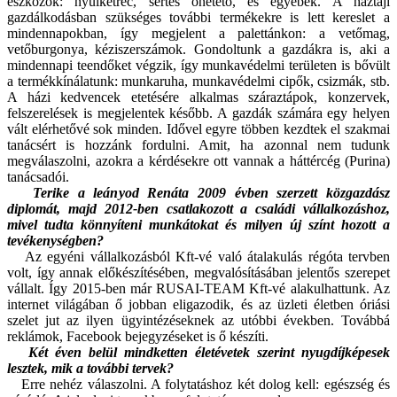
eszközök: nyúlketrec, sertés önetető, és egyebek. A háztáji
gazdálkodásban szükséges további termékekre is lett kereslet a
mindennapokban, így megjelent a palettánkon: a vetőmag,
vetőburgonya, kéziszerszámok. Gondoltunk a gazdákra is, aki a
mindennapi teendőket végzik, így munkavédelmi területen is bővült
a termékkínálatunk: munkaruha, munkavédelmi cipők, csizmák, stb.
A házi kedvencek etetésére alkalmas száraztápok, konzervek,
felszerelések is megjelentek később. A gazdák számára egy helyen
vált elérhetővé sok minden. Idővel egyre többen kezdtek el szakmai
tanácsért is hozzánk fordulni. Amit, ha azonnal nem tudunk
megválaszolni, azokra a kérdésekre ott vannak a háttércég (Purina)
tanácsadói.
Terike a leányod Renáta 2009 évben szerzett közgazdász
diplomát, majd 2012-ben csatlakozott a családi vállalkozáshoz,
mivel tudta könnyíteni munkátokat és milyen új színt hozott a
tevékenységben?
Az egyéni vállalkozásból Kft-vé való átalakulás régóta tervben
volt, így annak előkészítésében, megvalósításában jelentős szerepet
vállalt. Így 2015-ben már RUSAI-TEAM Kft-vé alakulhattunk. Az
internet világában ő jobban eligazodik, és az üzleti életben óriási
szelet jut az ilyen ügyintézéseknek az utóbbi években. Továbbá
reklámok, Facebook bejegyzéseket is ő készíti.
Két éven belül mindketten életévetek szerint nyugdíjképesek
lesztek, mik a további tervek?
Erre nehéz válaszolni. A folytatáshoz két dolog kell: egészség és