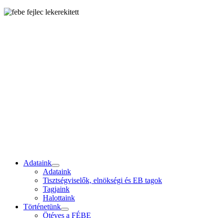
Adataink
Adataink
Tisztségviselők, elnökségi és EB tagok
Tagjaink
Halottaink
Történetünk
Ötéves a FÉBE