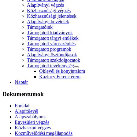
Alapítványi végzés
Közhasznúsági végzés
Közhasznúsági jelentések
Alapítványi bevételek
Támogatóink
Támogatott kiadványok
Támogatott tárgyi emlékek
Támogatott városszépítés
Támogatott programok
Alapítványi ösztöndíjasok
Támogatott szakdolgozatok
Támogatott tevékenység
Oklevél és könyjutalom
Kazincy Ferenc érem
Naptár
Dokumentumok
Főoldal
Alapítólevél
Alapszabályunk
Egyesületi végzés
Közhasznú végzés
Közművelődési megállapodás