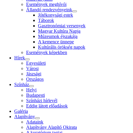
Események meghívói
Állandó rendezvényeink
Jótékonysági estek
Táborok
Gasztronómiai versenyek
Magyar Kultúra Napja
Múzeumok éjszakája
A kemence ünnepe
Kultúrális örökség napok
Események képekben
Hírek
Egyesületi
Városi
Jászsági
Országos
Színház
Helyi
Budapesti
Színházi hírlevél
Eddig látott előadások
Galéria
Alapítvány
Adataink
Alapítvány Alapító Okirata
A kuratórium tagjai