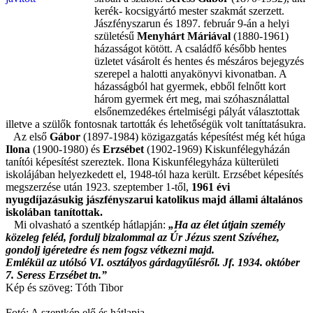
kerék- kocsigyártó mester szakmát szerzett.
Jászfényszarun és 1897. február 9-án a helyi
születésű
Menyhárt Máriával
(1880-1961)
házasságot kötött. A családfő később hentes
üzletet vásárolt és hentes és mészáros bejegyzés
szerepel a halotti anyakönyvi kivonatban. A
házasságból hat gyermek, ebből felnőtt kort
három gyermek ért meg, mai szóhasználattal
elsőnemzedékes értelmiségi pályát választottak
illetve a szülők fontosnak tartották és lehetőségük volt taníttatásukra.
Az első
Gábor
(1897-1984) közigazgatás képesítést még két húga
Ilona
(1900-1980) és
Erzsébet
(1902-1969) Kiskunfélegyházán
tanítói képesítést szereztek. Ilona Kiskunfélegyháza külterületi
iskolájában helyezkedett el, 1948-tól haza került. Erzsébet képesítés
megszerzése után 1923. szeptember 1-től,
1961 évi
nyugdíjazásukig jászfényszarui katolikus majd állami általános
iskolában tanítottak.
Mi olvasható a szentkép hátlapján:
„Ha az élet útjain személy
közeleg feléd, fordulj bizalommal az Úr Jézus szent Szívéhez,
gondolj igéretedre és nem
fogsz vétkezni majd.
Emlékül az utólsó VI. osztályos gárdagyűlésről. Jf. 1934. október
7. Seress Erzsébet tn.”
Kép és szöveg: Tóth Tibor
Fotó: A szentkép elő és hátlapja