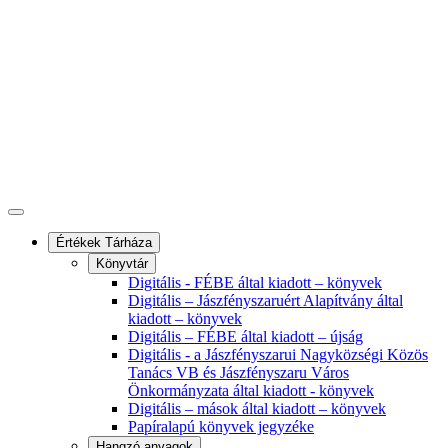
Értékek Tárháza
Könyvtár
Digitális - FÉBE által kiadott – könyvek
Digitális – Jászfényszaruért Alapítvány által
kiadott – könyvek
Digitális – FÉBE által kiadott – újság
Digitális - a Jászfényszarui Nagyközségi Közös
Tanács VB és Jászfényszaru Város
Önkormányzata által kiadott - könyvek
Digitális – mások által kiadott – könyvek
Papíralapú könyvek jegyzéke
Hangzó anyagok