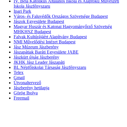
IV. Béla Katolikus Általános Iskola és Alapfokú Művészeti
Iskola Jászfényszaru
Ipari Park
Város- és Faluvédők Országos Szövetsége Budapest
Jászok Egyesülete Budapest
Magyar Huszár és Katonai Hagyományőrző Szövetség
MHKHSZ Budapest
Falvak Kultúrájáért Alapítvány Budapest
NMI Művelődési Intézet Budapest
Jász Múzeum Jászberény
Jászapátiak Baráti Egyesülete JABE
Jászkürt újság Jászberény
JKHK Jász Leader Jászapáti
BL Népfőiskolai Társaság Jászfényszaru
Telex
Gmail
Útvonaltervező
Jászberény hetilapja
Görög Ibolya
Freemail