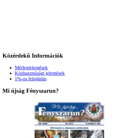
Közérdekű Információk
Mérlegjelentések
Közhasznúsági jelentések
1%-os felajánlás
Mi újság Fényszarun?