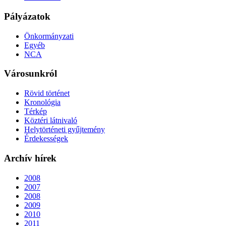
Pályázatok
Önkormányzati
Egyéb
NCA
Városunkról
Rövid történet
Kronológia
Térkép
Köztéri látnivaló
Helytörténeti gyűjtemény
Érdekességek
Archív hírek
2008
2007
2008
2009
2010
2011