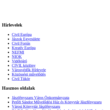
Hírlevelek
Civil Európa
Jászok Egyesülete
Civil Forrás
Kreatív Európa
NEFMI
NIOK
Vidékjáró
CIVIL közlöny
Városvédők Hírlevele
Közösségi művelődés
Civil Tükör
Hasznos oldalak
Jászfényszaru Város Önkormányzata
Petőfi Sándor Művelődési Ház és Könyvtár Jászfényszaru
Városi Könyvtár Jászfényszaru