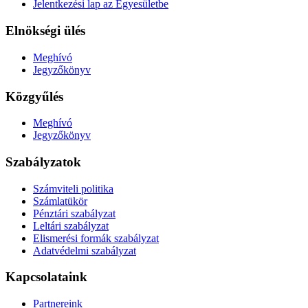
Jelentkezési lap az Egyesületbe
Elnökségi ülés
Meghívó
Jegyzőkönyv
Közgyűlés
Meghívó
Jegyzőkönyv
Szabályzatok
Számviteli politika
Számlatükör
Pénztári szabályzat
Leltári szabályzat
Elismerési formák szabályzat
Adatvédelmi szabályzat
Kapcsolataink
Partnereink