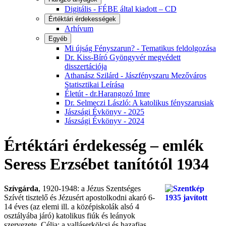
Digitális - FÉBE által kiadott – CD
Értéktári érdekességek
Arhívum
Egyéb
Mi újság Fényszarun? - Tematikus feldolgozása
Dr. Kiss-Bíró Gyöngyvér megvédett
disszertációja
Athanász Szilárd - Jászfényszaru Mezőváros
Statisztikai Leírása
Életút - dr.Harangozó Imre
Dr. Selmeczi László: A katolikus fényszarusiak
Jászsági Évkönyv - 2025
Jászsági Évkönyv - 2024
Értéktári érdekesség – emlék
Seress Erzsébet tanítótól 1934
Szívgárda
, 1920-1948: a Jézus Szentséges
Szívét tisztelő és Jézusért apostolkodni akaró 6-
14 éves (az elemi ill. a középiskolák alsó 4
osztályába járó) katolikus fiúk és leányok
szervezete. Célja: a valláserkölcsi és hazafias