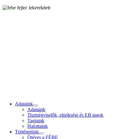
Adataink
Adataink
Tisztségviselők, elnökségi és EB tagok
Tagjaink
Halottaink
Történetünk
Ötéves a FÉBE