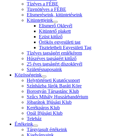
Tízéves a FÉBE
Tizenötéves a FÉBE
Elismeréseink, kitüntetéseink
Kitüntettjeink
Elismerő Oklevél
Kitüntető plakett
Ezüst kitűző
Örökös egyesületi tag
Tiszteletbeli Egyesületi Tag
Tízéves tagságért emlékérem
Húszéves tagságért kitűző
25 éves tagságért díszoklevél
Születésnaposaink
Közösségeink
Helytörténeti Kutatócsoport
Színházba Járók Baráti Köre
Borostyán Társastánc Klub
Szűcs Mihály Huszárbandérium
Jóbarátok Ifjúsági Klub
Kerékpáros Klub
Opál Ifjúsági Klub
Teleház
Értékeink
Tárgyiasult értékeink
Kiadványaink