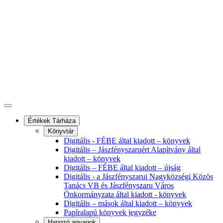
Értékek Tárháza
Könyvtár
Digitális - FÉBE által kiadott – könyvek
Digitális – Jászfényszaruért Alapítvány által
kiadott – könyvek
Digitális – FÉBE által kiadott – újság
Digitális - a Jászfényszarui Nagyközségi Közös
Tanács VB és Jászfényszaru Város
Önkormányzata által kiadott - könyvek
Digitális – mások által kiadott – könyvek
Papíralapú könyvek jegyzéke
Hangzó anyagok