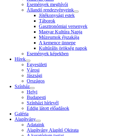
Események meghívói
Állandó rendezvényeink
Jótékonysági estek
Táborok
Gasztronómiai versenyek
Magyar Kultúra Napja
Múzeumok éjszakája
A kemence ünnepe
Kultúrális örökség napok
Események képekben
Hírek
Egyesületi
Városi
Jászsági
Országos
Színház
Helyi
Budapesti
Színházi hírlevél
Eddig látott előadások
Galéria
Alapítvány
Adataink
Alapítvány Alapító Okirata
A kuratórium tagjai