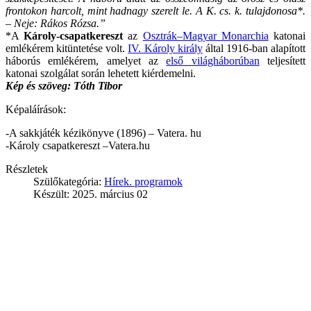
frontokon harcolt, mint hadnagy szerelt le. A K. cs. k. tulajdonosa*.
– Neje: Rákos Rózsa.”
*A
Károly-csapatkereszt
az
Osztrák–Magyar Monarchia
katonai
emlékérem kitüntetése volt.
IV. Károly király
által 1916-ban alapított
háborús emlékérem, amelyet az
első világháborúban
teljesített
katonai szolgálat során lehetett kiérdemelni.
Kép és szöveg: Tóth Tibor
Képaláírások:
-A sakkjáték kézikönyve (1896) – Vatera. hu
-Károly csapatkereszt –Vatera.hu
Részletek
Szülőkategória:
Hírek. programok
Készült: 2025. március 02