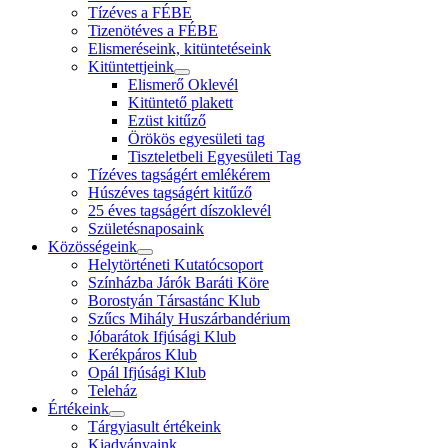
Tízéves a FÉBE
Tizenötéves a FÉBE
Elismeréseink, kitüntetéseink
Kitüntettjeink
Elismerő Oklevél
Kitüntető plakett
Ezüst kitűző
Örökös egyesületi tag
Tiszteletbeli Egyesületi Tag
Tízéves tagságért emlékérem
Húszéves tagságért kitűző
25 éves tagságért díszoklevél
Születésnaposaink
Közösségeink
Helytörténeti Kutatócsoport
Színházba Járók Baráti Köre
Borostyán Társastánc Klub
Szűcs Mihály Huszárbandérium
Jóbarátok Ifjúsági Klub
Kerékpáros Klub
Opál Ifjúsági Klub
Teleház
Értékeink
Tárgyiasult értékeink
Kiadványaink