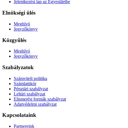
Jelentkezési lap az Egyesületbe
Elnökségi ülés
Meghívó
Jegyzőkönyv
Közgyűlés
Meghívó
Jegyzőkönyv
Szabályzatok
Számviteli politika
Számlatükör
Pénztári szabályzat
Leltári szabályzat
Elismerési formák szabályzat
Adatvédelmi szabályzat
Kapcsolataink
Partnereink