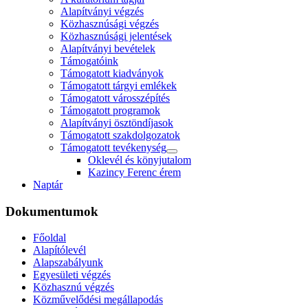
Alapítványi végzés
Közhasznúsági végzés
Közhasznúsági jelentések
Alapítványi bevételek
Támogatóink
Támogatott kiadványok
Támogatott tárgyi emlékek
Támogatott városszépítés
Támogatott programok
Alapítványi ösztöndíjasok
Támogatott szakdolgozatok
Támogatott tevékenység
Oklevél és könyjutalom
Kazincy Ferenc érem
Naptár
Dokumentumok
Főoldal
Alapítólevél
Alapszabályunk
Egyesületi végzés
Közhasznú végzés
Közművelődési megállapodás