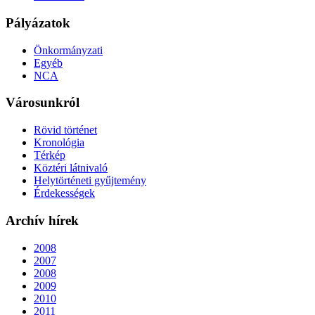
Pályázatok
Önkormányzati
Egyéb
NCA
Városunkról
Rövid történet
Kronológia
Térkép
Köztéri látnivaló
Helytörténeti gyűjtemény
Érdekességek
Archív hírek
2008
2007
2008
2009
2010
2011