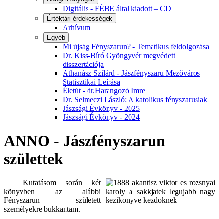
Digitális - FÉBE által kiadott – CD
Értéktári érdekességek
Arhívum
Egyéb
Mi újság Fényszarun? - Tematikus feldolgozása
Dr. Kiss-Bíró Gyöngyvér megvédett
disszertációja
Athanász Szilárd - Jászfényszaru Mezőváros
Statisztikai Leírása
Életút - dr.Harangozó Imre
Dr. Selmeczi László: A katolikus fényszarusiak
Jászsági Évkönyv - 2025
Jászsági Évkönyv - 2024
ANNO - Jászfényszarun
születtek
Kutatásom során két
könyvben az alábbi
Fényszarun született
személyekre bukkantam.