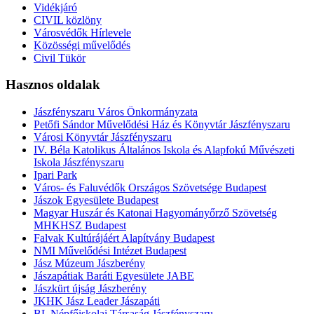
Vidékjáró
CIVIL közlöny
Városvédők Hírlevele
Közösségi művelődés
Civil Tükör
Hasznos oldalak
Jászfényszaru Város Önkormányzata
Petőfi Sándor Művelődési Ház és Könyvtár Jászfényszaru
Városi Könyvtár Jászfényszaru
IV. Béla Katolikus Általános Iskola és Alapfokú Művészeti
Iskola Jászfényszaru
Ipari Park
Város- és Faluvédők Országos Szövetsége Budapest
Jászok Egyesülete Budapest
Magyar Huszár és Katonai Hagyományőrző Szövetség
MHKHSZ Budapest
Falvak Kultúrájáért Alapítvány Budapest
NMI Művelődési Intézet Budapest
Jász Múzeum Jászberény
Jászapátiak Baráti Egyesülete JABE
Jászkürt újság Jászberény
JKHK Jász Leader Jászapáti
BL Népfőiskolai Társaság Jászfényszaru