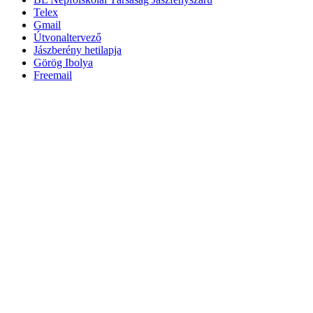
Telex
Gmail
Útvonaltervező
Jászberény hetilapja
Görög Ibolya
Freemail