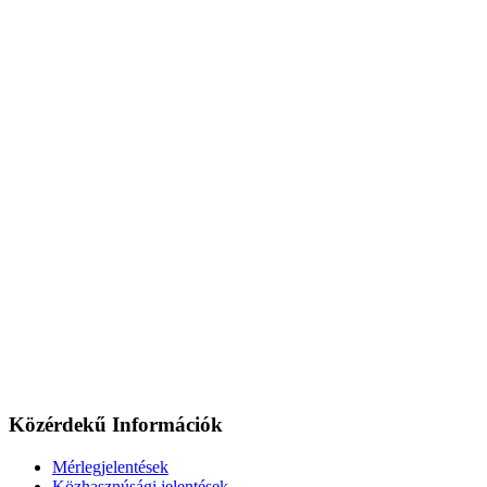
Közérdekű Információk
Mérlegjelentések
Közhasznúsági jelentések