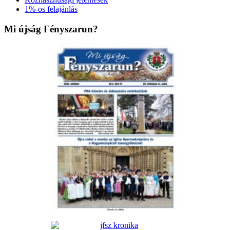
1%-os felajánlás
Mi újság Fényszarun?