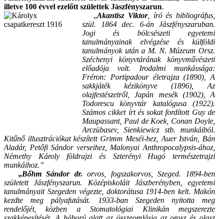
illetve 100 évvel ezelőtt születtek Jászfényszarun
.
„
Akantisz Viktor
, író és bibliográfus,
szül. 1864 dec. 6-án Jászfényszaruban.
Jogi és bölcsészeti egyetemi
tanulmányainak elvégzése és külföldi
tanulmányok után a M. N. Múzeum Orsz.
Széchenyi könyvtárának könyvművészeti
előadója volt. Irodalmi munkássága:
Fréron: Portipadour életrajza (1890), A
sakkjáték kézikönyve (1896), Az
olajfestészetről, Japán mesék (1902), A
Todorescu könyvtár katalógusa (1922).
Számos cikket írt és sokat fordított Guy de
Maupassant, Paul de Koek, Conan Doyle,
Arczübasev, Sienkiewicz stb. munkáiból.
Kitűnő illusztrációkat készített Grimm Meséi-hez, Auer István, Bán
Aladár, Petőfi Sándor verseihez, Malonyai Anthropocalypsis-ához,
Némethy Károly földrajzi és Szterényi Hugó természetrajzi
munkáihoz.”
„
Bőhm Sándor dr.
orvos, fogszakorvos, Szeged. 1894-ben
született Jászfényszarun. Középiskoláit Jászberényben, egyetemi
tanulmányait Szegeden végezte, doktorátusa 1914-ben kelt. Makón
kezdte meg pályafutását. 1933-ban Szegeden nyitotta meg
rendelőjét, közben a Stomatológiai Klinikán megszerezte
szakképesítését. A háború alatt az összeomlásig az orosz és olasz