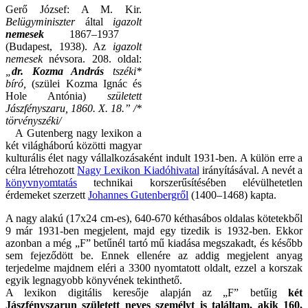
Gerő József: A M. Kir.
Belügyminiszter
által
igazolt
nemesek
1867–1937
(Budapest, 1938). Az
igazolt
nemesek
névsora. 208. oldal:
„
dr. Kozma András
tszéki*
bíró,
(szülei Kozma Ignác és
Hole Antónia)
született
Jászfényszaru, 1860. X. 18.” /*
törvényszéki/
A Gutenberg nagy lexikon a
két világháború közötti magyar
kulturális élet nagy vállalkozásaként indult 1931-ben. A külön erre a
célra létrehozott
Nagy Lexikon Kiadóhivatal
irányításával. A nevét a
könyvnyomtatás
technikai korszerűsítésében elévülhetetlen
érdemeket szerzett
Johannes Gutenbergről
(1400–1468) kapta.
A nagy alakú (17x24 cm-es), 640-670 kéthasábos oldalas kötetekből
9 már 1931-ben megjelent, majd egy tizedik is 1932-ben. Ekkor
azonban a még „F” betűnél tartó mű kiadása megszakadt, és később
sem fejeződött be. Ennek ellenére az addig megjelent anyag
terjedelme majdnem eléri a 3300 nyomtatott oldalt, ezzel a korszak
egyik legnagyobb könyvének tekinthető.
A lexikon digitális keresője alapján az „F” betűig
két
Jászfényszarun született neves személyt is találtam, akik 160,