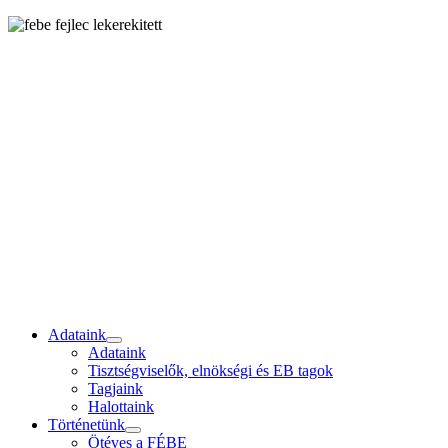
Adataink
Adataink
Tisztségviselők, elnökségi és EB tagok
Tagjaink
Halottaink
Történetünk
Ötéves a FÉBE