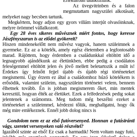
Értéktárban találkoztunk.
Az üvegvitrinben és a falon
megmutattam nagyszülei alkotásait,
melyeket nagy becsben tartunk.
Megkértem, hogy adjon egy gyors villám interjút olvasóinknak,
melyre örömmel vállalkozott.
Egy 28 éves sikeres művésznek miért fontos, hogy keresse
Jászfényszarun is az elődei gyökereit?
Hiszen mindenekelőtt nem művész vagyok, hanem szüleimnek a
gyermeke. Ez az a kötelék, amely egész életemben a legfontosabb
marad. Rájöttem, hogy érdemben a családunkkal eltöltött idő a
legnagyobb ajándékunk az életünkben, ebbe pedig a csodálatos
feleségemmel eltöltött jelen és jövő mellett beletartozik a múlt is!
Érdekes így felnőtt fejjel újabb és újabb régi történeteket
megismerni. Úgy érzem ez által a családomhoz húzó kötelékem is
erősödik, valamint szüleim, nagyszüleim történetei velem, bennem
élhetnek tovább. Én is jobban megismerem őket, min mentek
keresztül, hogyan élték az életüket. Ezek a felfedezések pedig sokat
jelentenek a számomra. Meg tudom még beszélni ezeket a
történeteket a szüleimmel, kérdezni tőlük, meghallgatni, hogy ők
még mire emlékeznek. Ennél jobb dolog nincs is
Gondolom nem ez az első futóversenyed. Honnan a futásiránti
vágy, szeretet versenyeken való részvétel?
Igazából szinte az első! Ez csak a harmadik! Nem voltam nagy futó,