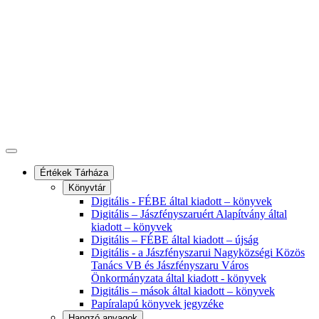
Értékek Tárháza
Könyvtár
Digitális - FÉBE által kiadott – könyvek
Digitális – Jászfényszaruért Alapítvány által
kiadott – könyvek
Digitális – FÉBE által kiadott – újság
Digitális - a Jászfényszarui Nagyközségi Közös
Tanács VB és Jászfényszaru Város
Önkormányzata által kiadott - könyvek
Digitális – mások által kiadott – könyvek
Papíralapú könyvek jegyzéke
Hangzó anyagok