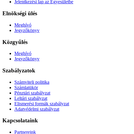
Jelentkezési lap az Egyesületbe
Elnökségi ülés
Meghívó
Jegyzőkönyv
Közgyűlés
Meghívó
Jegyzőkönyv
Szabályzatok
Számviteli politika
Számlatükör
Pénztári szabályzat
Leltári szabályzat
Elismerési formák szabályzat
Adatvédelmi szabályzat
Kapcsolataink
Partnereink