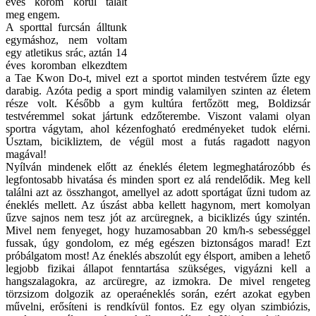
éves korom körül talált
meg engem.
A sporttal furcsán álltunk
egymáshoz, nem voltam
egy atletikus srác, aztán 14
éves koromban elkezdtem
a Tae Kwon Do-t, mivel ezt a sportot minden testvérem űzte egy
darabig. Azóta pedig a sport mindig valamilyen szinten az életem
része volt. Később a gym kultúra fertőzött meg, Boldizsár
testvéremmel sokat jártunk edzőterembe. Viszont valami olyan
sportra vágytam, ahol kézenfogható eredményeket tudok elérni.
Úsztam, bicikliztem, de végül most a futás ragadott nagyon
magával!
Nyílván mindenek előtt az éneklés életem legmeghatározóbb és
legfontosabb hivatása és minden sport ez alá rendelődik. Meg kell
találni azt az összhangot, amellyel az adott sportágat űzni tudom az
éneklés mellett. Az úszást abba kellett hagynom, mert komolyan
űzve sajnos nem tesz jót az arcüregnek, a biciklizés úgy szintén.
Mivel nem fenyeget, hogy huzamosabban 20 km/h-s sebességgel
fussak, úgy gondolom, ez még egészen biztonságos marad! Ezt
próbálgatom most! Az éneklés abszolút egy élsport, amiben a lehető
legjobb fizikai állapot fenntartása szükséges, vigyázni kell a
hangszalagokra, az arcüregre, az izmokra. De mivel rengeteg
törzsizom dolgozik az operaéneklés során, ezért azokat egyben
művelni, erősíteni is rendkívül fontos. Ez egy olyan szimbiózis,