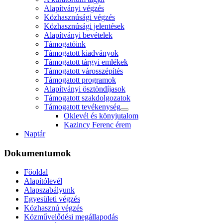
Alapítványi végzés
Közhasznúsági végzés
Közhasznúsági jelentések
Alapítványi bevételek
Támogatóink
Támogatott kiadványok
Támogatott tárgyi emlékek
Támogatott városszépítés
Támogatott programok
Alapítványi ösztöndíjasok
Támogatott szakdolgozatok
Támogatott tevékenység
Oklevél és könyjutalom
Kazincy Ferenc érem
Naptár
Dokumentumok
Főoldal
Alapítólevél
Alapszabályunk
Egyesületi végzés
Közhasznú végzés
Közművelődési megállapodás