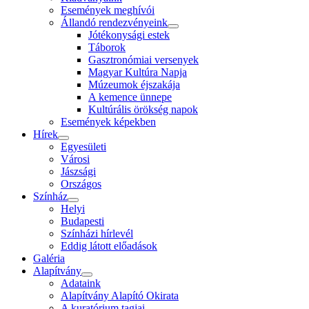
Események meghívói
Állandó rendezvényeink
Jótékonysági estek
Táborok
Gasztronómiai versenyek
Magyar Kultúra Napja
Múzeumok éjszakája
A kemence ünnepe
Kultúrális örökség napok
Események képekben
Hírek
Egyesületi
Városi
Jászsági
Országos
Színház
Helyi
Budapesti
Színházi hírlevél
Eddig látott előadások
Galéria
Alapítvány
Adataink
Alapítvány Alapító Okirata
A kuratórium tagjai