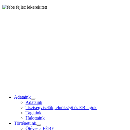
Adataink
Adataink
Tisztségviselők, elnökségi és EB tagok
Tagjaink
Halottaink
Történetünk
Ötéves a FÉBE