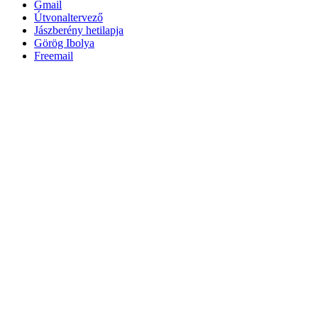
Gmail
Útvonaltervező
Jászberény hetilapja
Görög Ibolya
Freemail