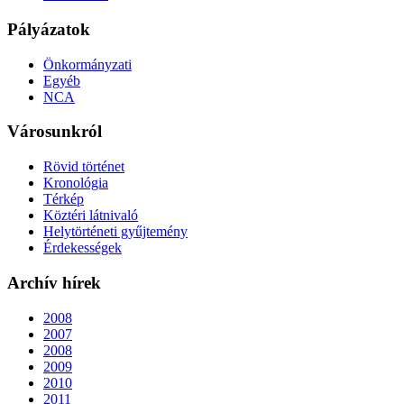
Pályázatok
Önkormányzati
Egyéb
NCA
Városunkról
Rövid történet
Kronológia
Térkép
Köztéri látnivaló
Helytörténeti gyűjtemény
Érdekességek
Archív hírek
2008
2007
2008
2009
2010
2011