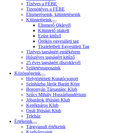
Tízéves a FÉBE
Tizenötéves a FÉBE
Elismeréseink, kitüntetéseink
Kitüntettjeink
Elismerő Oklevél
Kitüntető plakett
Ezüst kitűző
Örökös egyesületi tag
Tiszteletbeli Egyesületi Tag
Tízéves tagságért emlékérem
Húszéves tagságért kitűző
25 éves tagságért díszoklevél
Születésnaposaink
Közösségeink
Helytörténeti Kutatócsoport
Színházba Járók Baráti Köre
Borostyán Társastánc Klub
Szűcs Mihály Huszárbandérium
Jóbarátok Ifjúsági Klub
Kerékpáros Klub
Opál Ifjúsági Klub
Teleház
Értékeink
Tárgyiasult értékeink
Kiadványaink