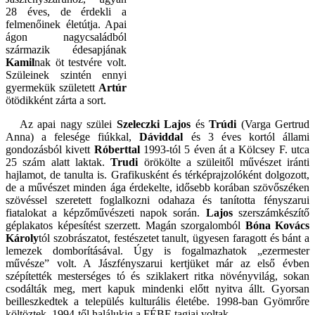
28 éves, de érdekli a
felmenőinek életútja. Apai
ágon nagycsaládból
származik édesapjának
Kamil
nak öt testvére volt.
Szüleinek szintén ennyi
gyermekük született
Artúr
ötödikként zárta a sort.
Az apai nagy szülei
Szeleczki Lajos
és
Trúdi
(Varga Gertrud
Anna) a felesége fiúkkal,
Dáviddal
és 3 éves kortól állami
gondozásból kivett
Róberttal
1993-tól 5 éven át a Kölcsey F. utca
25 szám alatt laktak.
Trudi
örökölte a szüleitől művészet iránti
hajlamot, de tanulta is. Grafikusként és térképrajzolóként dolgozott,
de a művészet minden ága érdekelte, idősebb korában szövőszéken
szövéssel szeretett foglalkozni odahaza és tanította fényszarui
fiatalokat a képzőművészeti napok során.
Lajos
szerszámkészítő
géplakatos képesítést szerzett. Magán szorgalomból
Bóna Kovács
Károly
tól szobrászatot, festészetet tanult, ügyesen faragott és bánt a
lemezek domborításával. Úgy is fogalmazhatok „ezermester
művésze” volt. A Jászfényszarui kertjüket már az első évben
szépítették mesterséges tó és sziklakert ritka növényvilág, sokan
csodálták meg, mert kapuk mindenki előtt nyitva állt. Gyorsan
beilleszkedtek a település kulturális életébe. 1998-ban Gyömrőre
költöztek. 1994-től halálukig a FÉBE tagjai voltak.