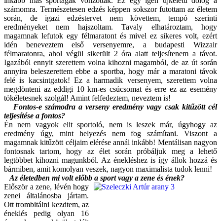
inkább más sportágak vonzottak. Ez egy igen újkeletű dolog a
számomra. Természetesen edzés képpen sokszor futottam az életem
során, de igazi edzéstervet nem követtem, tempó szerinti
eredményeket nem hajszoltam. Tavaly elhatároztam, hogy
magamnak lefutok egy félmaratont és mivel ez sikeres volt, ezért
idén beneveztem első versenyemre, a budapesti Wizzair
félmaratonra, ahol végül sikerült 2 óra alatt teljesítenem a távot.
Igazából ennyit szerettem volna kihozni magamból, de az út során
annyira beleszerettem ebbe a sportba, hogy már a maratoni távok
felé is kacsintgatok! Ez a harmadik versenyem, szerettem volna
megdönteni az eddigi 10 km-es csúcsomat és erre ez az esemény
tökéletesnek szolgál! Amint felfedeztem, neveztem is!
Fontos-e számodra a verseny eredmény vagy csak kitűzött cél
teljesítése a fontos?
Én nem vagyok elit sportoló, nem is leszek már, úgyhogy az
eredmény úgy, mint helyezés nem fog számítani. Viszont a
magamnak kitűzött céljaim elérése annál inkább! Mentálisan nagyon
fontosnak tartom, hogy az élet során próbáljuk meg a lehető
legtöbbet kihozni magunkból. Az énekléshez is így állok hozzá és
bármiben, amit komolyan veszek, nagyon maximalista tudok lenni!
Az életedben mi volt előbb a sport vagy a zene és ének?
Először a zene, lévén hogy
zenei általánosba jártam.
Ott trombitálni kezdtem, az
éneklés pedig olyan 16