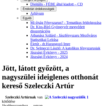
Digitális - FÉBE által kiadott – CD
Értéktári érdekességek
Arhívum
Egyéb
Mi újság Fényszarun? - Tematikus feldolgozása
Dr. Kiss-Bíró Gyöngyvér megvédett
disszertációja
Athanász Szilárd - Jászfényszaru Mezőváros
Statisztikai Leírása
Életút - dr.Harangozó Imre
Dr. Selmeczi László: A katolikus fényszarusiak
Jászsági Évkönyv - 2025
Jászsági Évkönyv - 2024
Jött, látott győzött, a
nagyszülei ideiglenes otthonát
kereső Szeleczki Artúr
Szeleczki Artúrnak
van
kötődése
Jászfényszaruhoz, ugyan