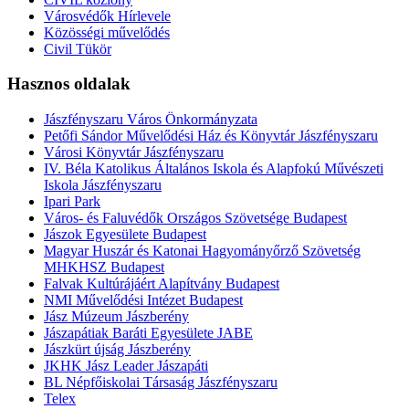
Városvédők Hírlevele
Közösségi művelődés
Civil Tükör
Hasznos oldalak
Jászfényszaru Város Önkormányzata
Petőfi Sándor Művelődési Ház és Könyvtár Jászfényszaru
Városi Könyvtár Jászfényszaru
IV. Béla Katolikus Általános Iskola és Alapfokú Művészeti
Iskola Jászfényszaru
Ipari Park
Város- és Faluvédők Országos Szövetsége Budapest
Jászok Egyesülete Budapest
Magyar Huszár és Katonai Hagyományőrző Szövetség
MHKHSZ Budapest
Falvak Kultúrájáért Alapítvány Budapest
NMI Művelődési Intézet Budapest
Jász Múzeum Jászberény
Jászapátiak Baráti Egyesülete JABE
Jászkürt újság Jászberény
JKHK Jász Leader Jászapáti
BL Népfőiskolai Társaság Jászfényszaru
Telex