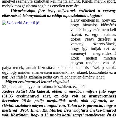
amelyet személyre szabottan kell megtalálnunk. Kinek, melyik sport,
melyik mozgásforma segít, és emellett nem árt.
Udvariasságot fére téve, milyennek értékelted a verseny
elkészítését, lebonyolítását az eddigi tapasztalataid alapján?
Hagy emeljem ki, hogy az,
hogy hivatalos időmérés
van, és hogy ezért nem kell
fizetni, ez egy hatalmas
dolog! Nagy dicséret a
verseny szervezőinek,
hogy így tudják ezt az
eseményt megrendezni!
Ezek mellett minden
nagyon rendben van. A
pálya remek, annak biztosítása kiemelkedő, a frissítések pazarok,
úgyhogy minden elismerésem mindenkinek, akinek köszönhető ez a
nap! Az ifjúság számára pedig egy feledhetetlen élmény lehet!
Milyen eredménnyel lennél elégedett?
52 perc alatti negyedmaratonra készültem, ez a cél!
Kedves Artúr! Ma kiderül, ebben a mezőben milyen futó vagy
(51.35 eredménnyel zárt, ez elég volt az aranyéremhez)
december 28-án pedig meghallják azok, akik eljönnek, az
Óévbúcsúztatóra milyen hangod van. Talán az is garancia, hogy a
mestered Prof. Emer. Ks. Marton Éva világhírű énekes-tanárod
volt. Köszönöm, hogy a 15 unoka közül eggyel személyesen én és