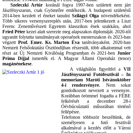
Szeleczki Artúr
koránál fogva 1997-ben született nem járt
Jászfényszarun, csak Gyömrőre emlékezik. A budapesti születésű
2014-ben kezdett el éneket tanulni
Szilágyi Olga
növendékeként.
Több sikeres versenyszereplés után, 2017-ben jelentkezett a Liszt
Ferenc Zeneművészeti Egyetem klasszikus ének szakkára, ahol
Fried Péter
kezei alatt szerezte meg alapszakos diplomáját. 2020-tól
ugyanitt folytatta tanulmányait operaének mesterszakon és 2023-ban
végzett
Prof. Emer. Ks. Marton Éva
tanítványaként. 2020-ban
Nemzeti Felsőoktatási Ösztöndíjban részesült, több alkalommal vett
részt az Új Nemzeti Kiválóság Programban és 2021-ben
Junior
Príma Díjjal
ismerték el. A Magyar Állami Operaház (tenor)
magánénekese
.
A világhálón figyeltfel a
VII
Jászfényszarui Futófesztivál – In
memoriam Maróti István
október
4-i rendezvényre
. Nem sokat
gondolkozott nevezett a versenyre.
Korábban örömmel fogadta a FÉBE
felkérését a december 28-i
Óévbúcsúztató műsorában történő
fellépésre.
Telefonon többször beszéltünk, de
személyesen a futó fesztivál
alkalmával a kezdés előtt a Városi