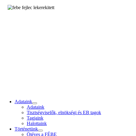
Adataink
Adataink
Tisztségviselők, elnökségi és EB tagok
Tagjaink
Halottaink
Történetünk
Ötéves a FÉBE