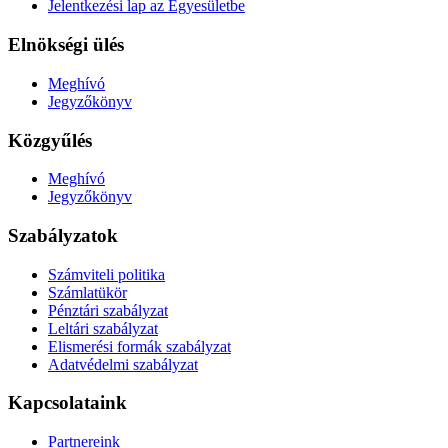
Jelentkezési lap az Egyesületbe
Elnökségi ülés
Meghívó
Jegyzőkönyv
Közgyűlés
Meghívó
Jegyzőkönyv
Szabályzatok
Számviteli politika
Számlatükör
Pénztári szabályzat
Leltári szabályzat
Elismerési formák szabályzat
Adatvédelmi szabályzat
Kapcsolataink
Partnereink