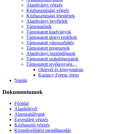
Alapítványi végzés
Közhasznúsági végzés
Közhasznúsági jelentések
Alapítványi bevételek
Támogatóink
Támogatott kiadványok
Támogatott tárgyi emlékek
Támogatott városszépítés
Támogatott programok
Alapítványi ösztöndíjasok
Támogatott szakdolgozatok
Támogatott tevékenység
Oklevél és könyjutalom
Kazincy Ferenc érem
Naptár
Dokumentumok
Főoldal
Alapítólevél
Alapszabályunk
Egyesületi végzés
Közhasznú végzés
Közművelődési megállapodás