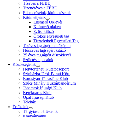
Tízéves a FÉBE
Tizenötéves a FÉBE
Elismeréseink, kitüntetéseink
Kitüntettjeink
Elismerő Oklevél
Kitüntető plakett
Ezüst kitűző
Örökös egyesületi tag
Tiszteletbeli Egyesületi Tag
Tízéves tagságért emlékérem
Húszéves tagságért kitűző
25 éves tagságért díszoklevél
Születésnaposaink
Közösségeink
Helytörténeti Kutatócsoport
Színházba Járók Baráti Köre
Borostyán Társastánc Klub
Szűcs Mihály Huszárbandérium
Jóbarátok Ifjúsági Klub
Kerékpáros Klub
Opál Ifjúsági Klub
Teleház
Értékeink
Tárgyiasult értékeink
Kiadványaink