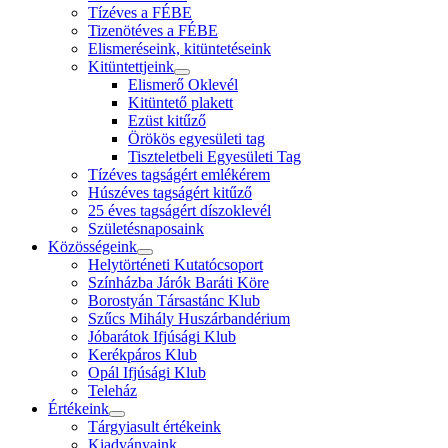
Tízéves a FÉBE
Tizenötéves a FÉBE
Elismeréseink, kitüntetéseink
Kitüntettjeink
Elismerő Oklevél
Kitüntető plakett
Ezüst kitűző
Örökös egyesületi tag
Tiszteletbeli Egyesületi Tag
Tízéves tagságért emlékérem
Húszéves tagságért kitűző
25 éves tagságért díszoklevél
Születésnaposaink
Közösségeink
Helytörténeti Kutatócsoport
Színházba Járók Baráti Köre
Borostyán Társastánc Klub
Szűcs Mihály Huszárbandérium
Jóbarátok Ifjúsági Klub
Kerékpáros Klub
Opál Ifjúsági Klub
Teleház
Értékeink
Tárgyiasult értékeink
Kiadványaink