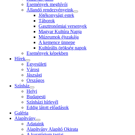
Események meghívói
Állandó rendezvényeink
Jótékonysági estek
Táborok
Gasztronómiai versenyek
Magyar Kultúra Napja
Múzeumok éjszakája
A kemence ünnepe
Kultúrális örökség napok
Események képekben
Hírek
Egyesületi
Városi
Jászsági
Országos
Színház
Helyi
Budapesti
Színházi hírlevél
Eddig látott előadások
Galéria
Alapítvány
Adataink
Alapítvány Alapító Okirata
A kuratórium tagjai