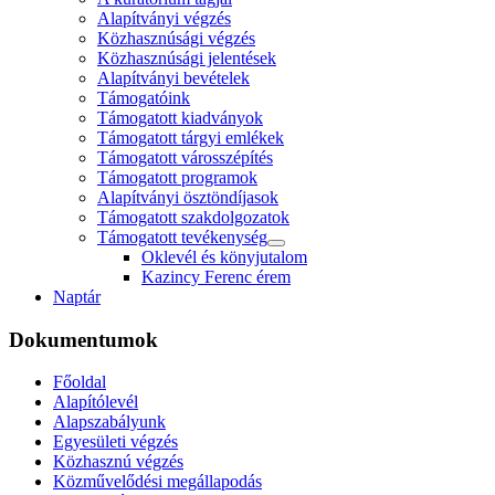
Alapítványi végzés
Közhasznúsági végzés
Közhasznúsági jelentések
Alapítványi bevételek
Támogatóink
Támogatott kiadványok
Támogatott tárgyi emlékek
Támogatott városszépítés
Támogatott programok
Alapítványi ösztöndíjasok
Támogatott szakdolgozatok
Támogatott tevékenység
Oklevél és könyjutalom
Kazincy Ferenc érem
Naptár
Dokumentumok
Főoldal
Alapítólevél
Alapszabályunk
Egyesületi végzés
Közhasznú végzés
Közművelődési megállapodás