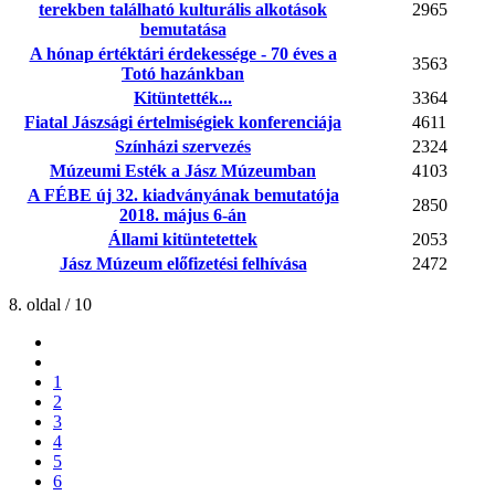
terekben található kulturális alkotások
2965
bemutatása
A hónap értéktári érdekessége - 70 éves a
3563
Totó hazánkban
Kitüntették...
3364
Fiatal Jászsági értelmiségiek konferenciája
4611
Színházi szervezés
2324
Múzeumi Esték a Jász Múzeumban
4103
A FÉBE új 32. kiadványának bemutatója
2850
2018. május 6-án
Állami kitüntetettek
2053
Jász Múzeum előfizetési felhívása
2472
8. oldal / 10
1
2
3
4
5
6