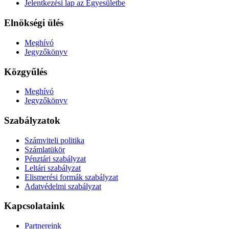
Jelentkezési lap az Egyesületbe
Elnökségi ülés
Meghívó
Jegyzőkönyv
Közgyűlés
Meghívó
Jegyzőkönyv
Szabályzatok
Számviteli politika
Számlatükör
Pénztári szabályzat
Leltári szabályzat
Elismerési formák szabályzat
Adatvédelmi szabályzat
Kapcsolataink
Partnereink