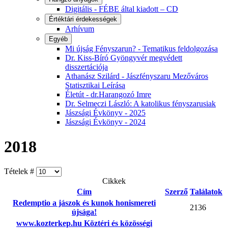
Digitális - FÉBE által kiadott – CD
Értéktári érdekességek
Arhívum
Egyéb
Mi újság Fényszarun? - Tematikus feldolgozása
Dr. Kiss-Bíró Gyöngyvér megvédett
disszertációja
Athanász Szilárd - Jászfényszaru Mezőváros
Statisztikai Leírása
Életút - dr.Harangozó Imre
Dr. Selmeczi László: A katolikus fényszarusiak
Jászsági Évkönyv - 2025
Jászsági Évkönyv - 2024
2018
Tételek #
Cikkek
Cím
Szerző
Találatok
Redemptio a jászok és kunok honismereti
2136
újsága!
www.kozterkep.hu Köztéri és közösségi