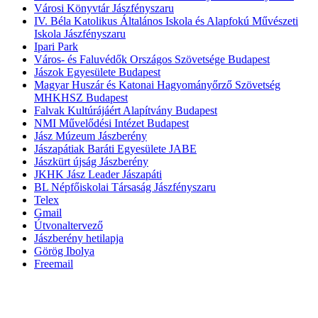
Városi Könyvtár Jászfényszaru
IV. Béla Katolikus Általános Iskola és Alapfokú Művészeti
Iskola Jászfényszaru
Ipari Park
Város- és Faluvédők Országos Szövetsége Budapest
Jászok Egyesülete Budapest
Magyar Huszár és Katonai Hagyományőrző Szövetség
MHKHSZ Budapest
Falvak Kultúrájáért Alapítvány Budapest
NMI Művelődési Intézet Budapest
Jász Múzeum Jászberény
Jászapátiak Baráti Egyesülete JABE
Jászkürt újság Jászberény
JKHK Jász Leader Jászapáti
BL Népfőiskolai Társaság Jászfényszaru
Telex
Gmail
Útvonaltervező
Jászberény hetilapja
Görög Ibolya
Freemail