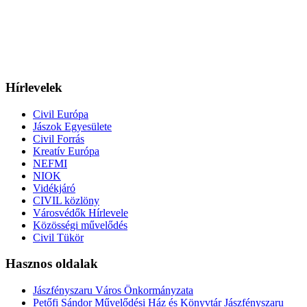
Hírlevelek
Civil Európa
Jászok Egyesülete
Civil Forrás
Kreatív Európa
NEFMI
NIOK
Vidékjáró
CIVIL közlöny
Városvédők Hírlevele
Közösségi művelődés
Civil Tükör
Hasznos oldalak
Jászfényszaru Város Önkormányzata
Petőfi Sándor Művelődési Ház és Könyvtár Jászfényszaru