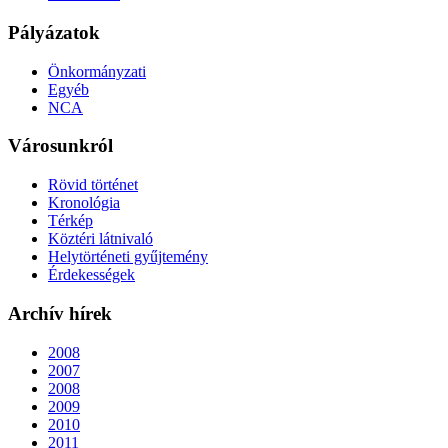
Pályázatok
Önkormányzati
Egyéb
NCA
Városunkról
Rövid történet
Kronológia
Térkép
Köztéri látnivaló
Helytörténeti gyűjtemény
Érdekességek
Archív hírek
2008
2007
2008
2009
2010
2011