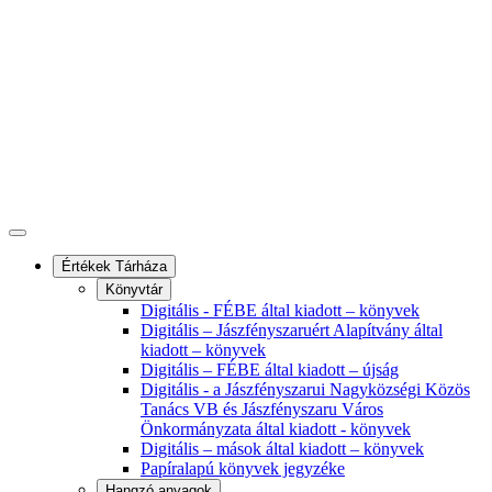
Értékek Tárháza
Könyvtár
Digitális - FÉBE által kiadott – könyvek
Digitális – Jászfényszaruért Alapítvány által
kiadott – könyvek
Digitális – FÉBE által kiadott – újság
Digitális - a Jászfényszarui Nagyközségi Közös
Tanács VB és Jászfényszaru Város
Önkormányzata által kiadott - könyvek
Digitális – mások által kiadott – könyvek
Papíralapú könyvek jegyzéke
Hangzó anyagok