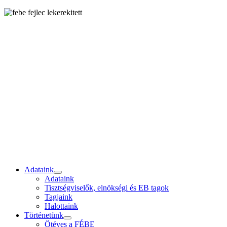
Adataink
Adataink
Tisztségviselők, elnökségi és EB tagok
Tagjaink
Halottaink
Történetünk
Ötéves a FÉBE