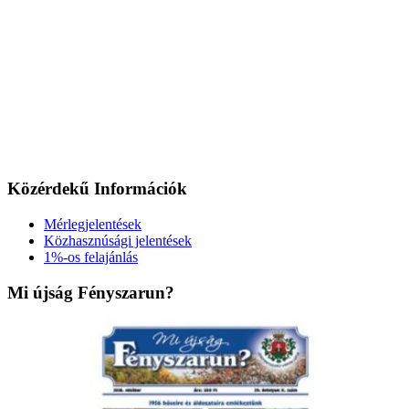
Közérdekű Információk
Mérlegjelentések
Közhasznúsági jelentések
1%-os felajánlás
Mi újság Fényszarun?