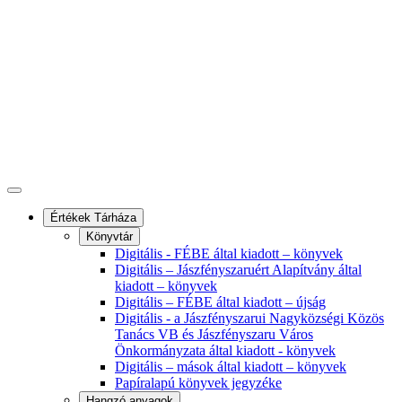
Értékek Tárháza
Könyvtár
Digitális - FÉBE által kiadott – könyvek
Digitális – Jászfényszaruért Alapítvány által
kiadott – könyvek
Digitális – FÉBE által kiadott – újság
Digitális - a Jászfényszarui Nagyközségi Közös
Tanács VB és Jászfényszaru Város
Önkormányzata által kiadott - könyvek
Digitális – mások által kiadott – könyvek
Papíralapú könyvek jegyzéke
Hangzó anyagok