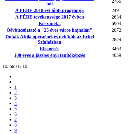
2766
bál
A FÉBE 2018 évi főbb programja
2491
A FÉBE tevékenysége 2017 évben
2634
Köszönet...
6903
Óévbúcsúztató a "25 éves város hajnalán"
2072
Dobák Attila operaénekes debütált az Erkel
2829
Színházban
Elismerés
3463
100 éves a jászberényi tanítóképzés
4039
10. oldal / 10
1
2
3
4
5
6
7
8
9