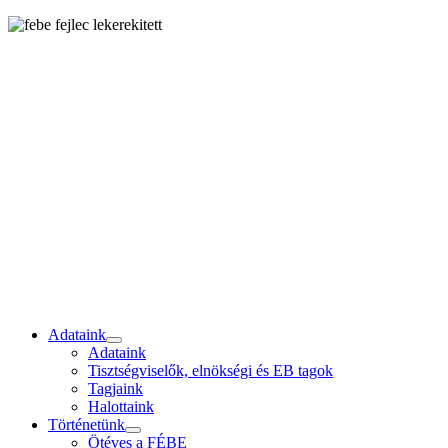
Adataink
Adataink
Tisztségviselők, elnökségi és EB tagok
Tagjaink
Halottaink
Történetünk
Ötéves a FÉBE