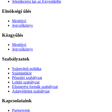
Jelentkezési lap az Egyesületbe
Elnökségi ülés
Meghívó
Jegyzőkönyv
Közgyűlés
Meghívó
Jegyzőkönyv
Szabályzatok
Számviteli politika
Számlatükör
Pénztári szabályzat
Leltári szabályzat
Elismerési formák szabályzat
Adatvédelmi szabályzat
Kapcsolataink
Partnereink