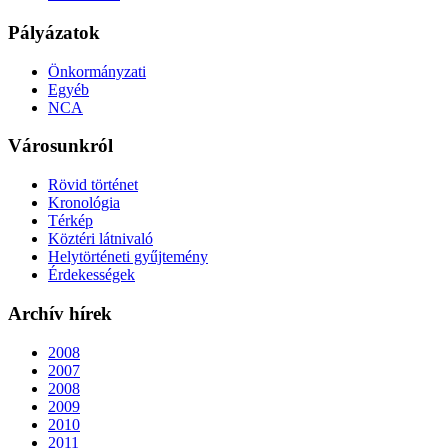
Pályázatok
Önkormányzati
Egyéb
NCA
Városunkról
Rövid történet
Kronológia
Térkép
Köztéri látnivaló
Helytörténeti gyűjtemény
Érdekességek
Archív hírek
2008
2007
2008
2009
2010
2011