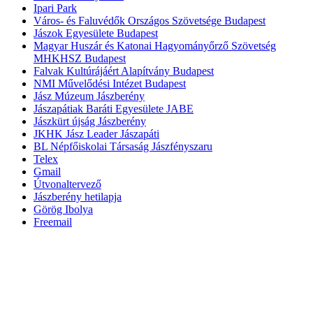
Ipari Park
Város- és Faluvédők Országos Szövetsége Budapest
Jászok Egyesülete Budapest
Magyar Huszár és Katonai Hagyományőrző Szövetség
MHKHSZ Budapest
Falvak Kultúrájáért Alapítvány Budapest
NMI Művelődési Intézet Budapest
Jász Múzeum Jászberény
Jászapátiak Baráti Egyesülete JABE
Jászkürt újság Jászberény
JKHK Jász Leader Jászapáti
BL Népfőiskolai Társaság Jászfényszaru
Telex
Gmail
Útvonaltervező
Jászberény hetilapja
Görög Ibolya
Freemail