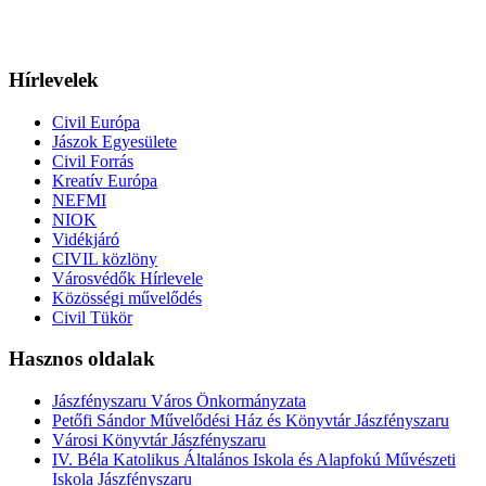
Hírlevelek
Civil Európa
Jászok Egyesülete
Civil Forrás
Kreatív Európa
NEFMI
NIOK
Vidékjáró
CIVIL közlöny
Városvédők Hírlevele
Közösségi művelődés
Civil Tükör
Hasznos oldalak
Jászfényszaru Város Önkormányzata
Petőfi Sándor Művelődési Ház és Könyvtár Jászfényszaru
Városi Könyvtár Jászfényszaru
IV. Béla Katolikus Általános Iskola és Alapfokú Művészeti
Iskola Jászfényszaru