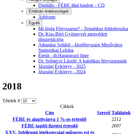
Digitális - FÉBE által kiadott – CD
Értéktári érdekességek
Arhívum
Egyéb
Mi újság Fényszarun? - Tematikus feldolgozása
Dr. Kiss-Bíró Gyöngyvér megvédett
disszertációja
Athanász Szilárd - Jászfényszaru Mezőváros
Statisztikai Leírása
Életút - dr.Harangozó Imre
Dr. Selmeczi László: A katolikus fényszarusiak
Jászsági Évkönyv - 2025
Jászsági Évkönyv - 2024
2018
Tételek #
Cikkek
Cím
Szerző
Találatok
FÉBE és alapítványa 1 %-os értesítő
2212
FÉBE tagdíj fizetési értesítő
2697
XXV. Jubileumi jótékonysági műsoros est és