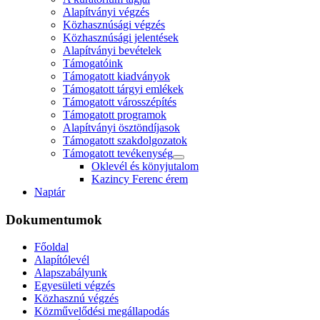
Alapítványi végzés
Közhasznúsági végzés
Közhasznúsági jelentések
Alapítványi bevételek
Támogatóink
Támogatott kiadványok
Támogatott tárgyi emlékek
Támogatott városszépítés
Támogatott programok
Alapítványi ösztöndíjasok
Támogatott szakdolgozatok
Támogatott tevékenység
Oklevél és könyjutalom
Kazincy Ferenc érem
Naptár
Dokumentumok
Főoldal
Alapítólevél
Alapszabályunk
Egyesületi végzés
Közhasznú végzés
Közművelődési megállapodás