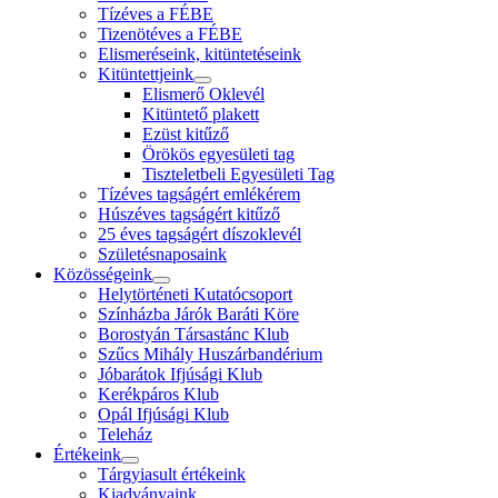
Tízéves a FÉBE
Tizenötéves a FÉBE
Elismeréseink, kitüntetéseink
Kitüntettjeink
Elismerő Oklevél
Kitüntető plakett
Ezüst kitűző
Örökös egyesületi tag
Tiszteletbeli Egyesületi Tag
Tízéves tagságért emlékérem
Húszéves tagságért kitűző
25 éves tagságért díszoklevél
Születésnaposaink
Közösségeink
Helytörténeti Kutatócsoport
Színházba Járók Baráti Köre
Borostyán Társastánc Klub
Szűcs Mihály Huszárbandérium
Jóbarátok Ifjúsági Klub
Kerékpáros Klub
Opál Ifjúsági Klub
Teleház
Értékeink
Tárgyiasult értékeink
Kiadványaink