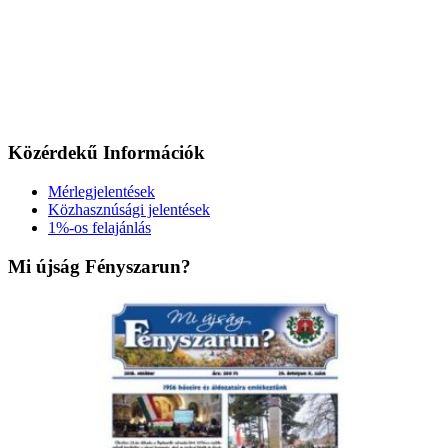
Közérdekű Információk
Mérlegjelentések
Közhasznúsági jelentések
1%-os felajánlás
Mi újság Fényszarun?