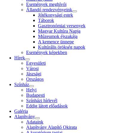
Események meghívói
Állandó rendezvényeink
Jótékonysági estek
Táborok
Gasztronómiai versenyek
Magyar Kultúra Napja
Múzeumok éjszakája
A kemence ünnepe
Kultúrális örökség napok
Események képekben
Hírek
Egyesületi
Városi
Jászsági
Országos
Színház
Helyi
Budapesti
Színházi hírlevél
Eddig látott előadások
Galéria
Alapítvány
Adataink
Alapítvány Alapító Okirata
A kuratórium tagjai