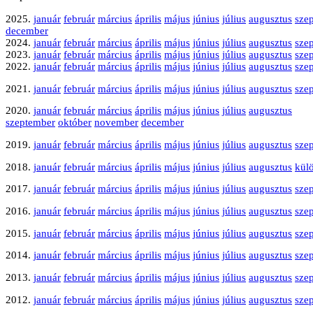
2025.
január
február
március
április
május
június
július
augusztus
sze
december
2024.
január
február
március
április
május
június
július
augusztus
sze
2023.
január
február
március
április
május
június
július
augusztus
sze
2022.
január
február
március
április
május
június
július
augusztus
sze
2021.
január
február
március
április
május
június
július
augusztus
sze
2020.
január
február
március
április
május
június
július
augusztus
szeptember
október
november
december
2019.
január
február
március
április
május
június
július
augusztus
sze
2018.
január
február
március
április
május
június
július
augusztus
kül
2017.
január
február
március
április
május
június
július
augusztus
sze
2016.
január
február
március
április
május
június
július
augusztus
sze
2015.
január
február
március
április
május
június
július
augusztus
sze
2014.
január
február
március
április
május
június
július
augusztus
sze
2013.
január
február
március
április
május
június
július
augusztus
sze
2012.
január
február
március
április
május
június
július
augusztus
sze