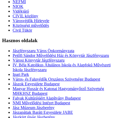
NEFMI
NIOK
Vidékjáró
CIVIL közlöny
Városvédők Hírlevele
Közösségi művelődés
Civil Tükör
Hasznos oldalak
Jászfényszaru Város Önkormányzata
Petőfi Sándor Művelődési Ház és Könyvtár Jászfényszaru
Városi Könyvtár Jászfényszaru
IV. Béla Katolikus Általános Iskola és Alapfokú Művészeti
Iskola Jászfényszaru
Ipari Park
Város- és Faluvédők Országos Szövetsége Budapest
Jászok Egyesülete Budapest
Magyar Huszár és Katonai Hagyományőrző Szövetség
MHKHSZ Budapest
Falvak Kultúrájáért Alapítvány Budapest
NMI Művelődési Intézet Budapest
Jász Múzeum Jászberény
Jászapátiak Baráti Egyesülete JABE
Jászkürt újság Jászberény