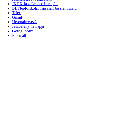
JKHK Jász Leader Jászapáti
BL Népfőiskolai Társaság Jászfényszaru
Telex
Gmail
Útvonaltervező
Jászberény hetilapja
Görög Ibolya
Freemail