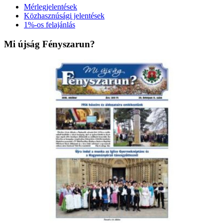
Mérlegjelentések
Közhasznúsági jelentések
1%-os felajánlás
Mi újság Fényszarun?