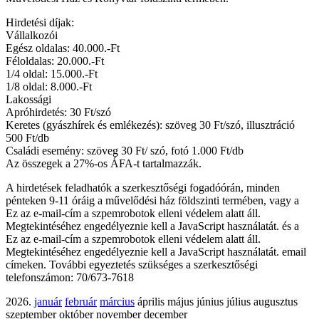
Hirdetési díjak:
Vállalkozói
Egész oldalas: 40.000.-Ft
Féloldalas: 20.000.-Ft
1/4 oldal: 15.000.-Ft
1/8 oldal: 8.000.-Ft
Lakossági
Apróhirdetés: 30 Ft/szó
Keretes (gyászhírek és emlékezés): szöveg 30 Ft/szó, illusztráció
500 Ft/db
Családi esemény: szöveg 30 Ft/ szó, fotó 1.000 Ft/db
Az összegek a 27%-os ÁFA-t tartalmazzák.
A hirdetések feladhatók a szerkesztőségi fogadóórán, minden
pénteken 9-11 óráig a művelődési ház földszinti termében, vagy a
Ez az e-mail-cím a szpemrobotok elleni védelem alatt áll.
Megtekintéséhez engedélyeznie kell a JavaScript használatát.
és a
Ez az e-mail-cím a szpemrobotok elleni védelem alatt áll.
Megtekintéséhez engedélyeznie kell a JavaScript használatát.
email
címeken. További egyeztetés szükséges a szerkesztőségi
telefonszámon: 70/673-7618
2026.
január
február
március
április május június július augusztus
szeptember október november december