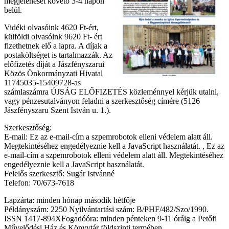
megjelenését követő 3-4 napon
belül.
Vidéki olvasóink 4620 Ft-ért,
külföldi olvasóink 9620 Ft- ért
fizethetnek elő a lapra. A díjak a
postaköltséget is tartalmazzák. Az
előfizetés díját a Jászfényszarui
Közös Önkormányzati Hivatal
11745035-15409728-as
számlaszámra ÚJSÁG ELŐFIZETÉS közleménnyel kérjük utalni,
vagy pénzesutalványon feladni a szerkesztőség címére (5126
Jászfényszaru Szent István u. 1.).
Szerkesztőség:
E-mail:
Ez az e-mail-cím a szpemrobotok elleni védelem alatt áll.
Megtekintéséhez engedélyeznie kell a JavaScript használatát.
,
Ez az
e-mail-cím a szpemrobotok elleni védelem alatt áll. Megtekintéséhez
engedélyeznie kell a JavaScript használatát.
Felelős szerkesztő: Sugár Istvánné
Telefon: 70/673-7618
Lapzárta: minden hónap második hétfője
Példányszám: 2250 Nyilvántartási szám: B/PHF/482/Szo/1990.
ISSN 1417-894XFogadóóra: minden pénteken 9-11 óráig a Petőfi
Művelődési Ház és Könyvtár földszinti termében.