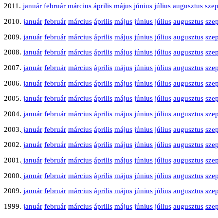
2011.
január
február
március
április
május
június
július
augusztus
sze
2010.
január
február
március
április
május
június
július
augusztus
sze
2009.
január
február
március
április
május
június
július
augusztus
sze
2008.
január
február
március
április
május
június
július
augusztus
sze
2007.
január
február
március
április
május
június
július
augusztus
sze
2006.
január
február
március
április
május
június
július
augusztus
sze
2005.
január
február
március
április
május
június
július
augusztus
sze
2004.
január
február
március
április
május
június
július
augusztus
sze
2003.
január
február
március
április
május
június
július
augusztus
sze
2002.
január
február
március
április
május
június
július
augusztus
sze
2001.
január
február
március
április
május
június
július
augusztus
sze
2000.
január
február
március
április
május
június
július
augusztus
sze
2009.
január
február
március
április
május
június
július
augusztus
sze
1999.
január
február
március
április
május
június
július
augusztus
sze