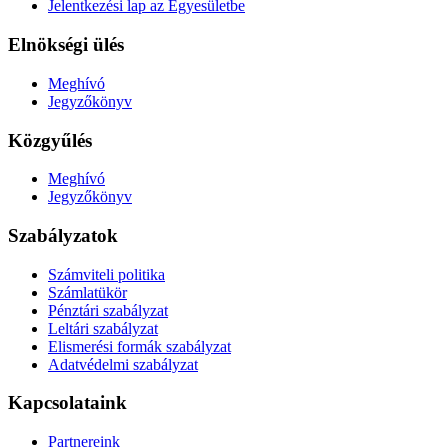
Jelentkezési lap az Egyesületbe
Elnökségi ülés
Meghívó
Jegyzőkönyv
Közgyűlés
Meghívó
Jegyzőkönyv
Szabályzatok
Számviteli politika
Számlatükör
Pénztári szabályzat
Leltári szabályzat
Elismerési formák szabályzat
Adatvédelmi szabályzat
Kapcsolataink
Partnereink