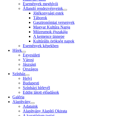
Események meghívói
Állandó rendezvényeink
Jótékonysági estek
Táborok
Gasztronómiai versenyek
Magyar Kultúra Napja
Múzeumok éjszakája
A kemence ünnepe
Kultúrális örökség napok
Események képekben
Hírek
Egyesületi
Városi
Jászsági
Országos
Színház
Helyi
Budapesti
Színházi hírlevél
Eddig látott előadások
Galéria
Alapítvány
Adataink
Alapítvány Alapító Okirata
A kuratórium tagjai