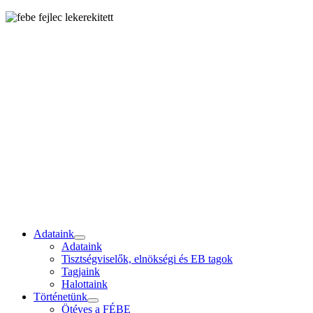
Adataink
Adataink
Tisztségviselők, elnökségi és EB tagok
Tagjaink
Halottaink
Történetünk
Ötéves a FÉBE