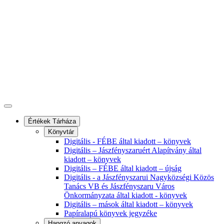
Értékek Tárháza
Könyvtár
Digitális - FÉBE által kiadott – könyvek
Digitális – Jászfényszaruért Alapítvány által
kiadott – könyvek
Digitális – FÉBE által kiadott – újság
Digitális - a Jászfényszarui Nagyközségi Közös
Tanács VB és Jászfényszaru Város
Önkormányzata által kiadott - könyvek
Digitális – mások által kiadott – könyvek
Papíralapú könyvek jegyzéke
Hangzó anyagok