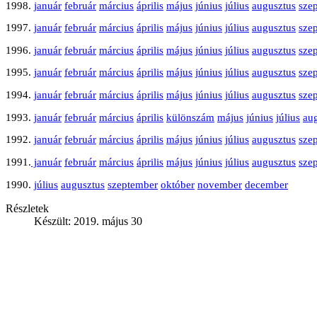
1998.
január
február
március
április
május
június
július
augusztus
sze
1997.
január
február
március
április
május
június
július
augusztus
sze
1996.
január
február
március
április
május
június
július
augusztus
sze
1995.
január
február
március
április
május
június
július
augusztus
sze
1994.
január
február
március
április
május
június
július
augusztus
sze
1993.
január
február
március
április
különszám
május
június
július
au
1992.
január
február
március
április
május
június
július
augusztus
sze
1991.
január
február
március
április
május
június
július
augusztus
sze
1990.
július
augusztus
szeptember
október
november
december
Részletek
Készült: 2019. május 30