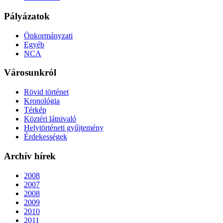
Pályázatok
Önkormányzati
Egyéb
NCA
Városunkról
Rövid történet
Kronológia
Térkép
Köztéri látnivaló
Helytörténeti gyűjtemény
Érdekességek
Archív hírek
2008
2007
2008
2009
2010
2011