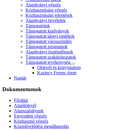
Alapítványi végzés
Közhasznúsági végzés
Közhasznúsági jelentések
Alapítványi bevételek
Támogatóink
Támogatott kiadványok
Támogatott tárgyi emlékek
Támogatott városszépítés
Támogatott programok
Alapítványi ösztöndíjasok
Támogatott szakdolgozatok
Támogatott tevékenység
Oklevél és könyjutalom
Kazincy Ferenc érem
Naptár
Dokumentumok
Főoldal
Alapítólevél
Alapszabályunk
Egyesületi végzés
Közhasznú végzés
Közművelődési megállapodás