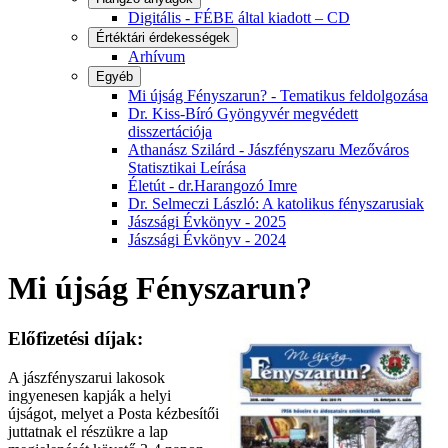
Digitális - FÉBE által kiadott – CD
Értéktári érdekességek
Arhívum
Egyéb
Mi újság Fényszarun? - Tematikus feldolgozása
Dr. Kiss-Bíró Gyöngyvér megvédett
disszertációja
Athanász Szilárd - Jászfényszaru Mezőváros
Statisztikai Leírása
Életút - dr.Harangozó Imre
Dr. Selmeczi László: A katolikus fényszarusiak
Jászsági Évkönyv - 2025
Jászsági Évkönyv - 2024
Mi újság Fényszarun?
Előfizetési díjak:
A jászfényszarui lakosok
ingyenesen kapják a helyi
újságot, melyet a Posta kézbesítői
juttatnak el részükre a lap