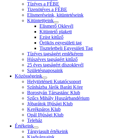
Tízéves a FÉBE
Tizenötéves a FÉBE
Elismeréseink, kitüntetéseink
Kitüntettjeink
Elismerő Oklevél
Kitüntető plakett
Ezüst kitűző
Örökös egyesületi tag
Tiszteletbeli Egyesületi Tag
Tízéves tagságért emlékérem
Húszéves tagságért kitűző
25 éves tagságért díszoklevél
Születésnaposaink
Közösségeink
Helytörténeti Kutatócsoport
Színházba Járók Baráti Köre
Borostyán Társastánc Klub
Szűcs Mihály Huszárbandérium
Jóbarátok Ifjúsági Klub
Kerékpáros Klub
Opál Ifjúsági Klub
Teleház
Értékeink
Tárgyiasult értékeink
Kiadványaink