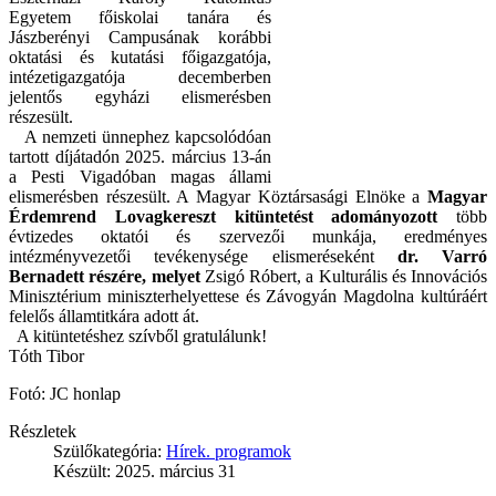
Egyetem főiskolai tanára és
Jászberényi Campusának korábbi
oktatási és kutatási főigazgatója,
intézetigazgatója decemberben
jelentős egyházi elismerésben
részesült.
A nemzeti ünnephez kapcsolódóan
tartott díjátadón 2025. március 13-án
a Pesti Vigadóban magas állami
elismerésben részesült. A Magyar Köztársasági Elnöke a
Magyar
Érdemrend Lovagkereszt kitüntetést adományozott
több
évtizedes oktatói és szervezői munkája, eredményes
intézményvezetői tevékenysége elismeréseként
dr. Varró
Bernadett részére
, melyet
Zsigó Róbert, a Kulturális és Innovációs
Minisztérium miniszterhelyettese és Závogyán Magdolna kultúráért
felelős államtitkára adott át.
A kitüntetéshez szívből gratulálunk!
Tóth Tibor
Fotó: JC honlap
Részletek
Szülőkategória:
Hírek. programok
Készült: 2025. március 31