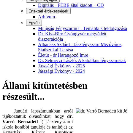
Digitális - FÉBE által kiadott – CD
Értéktári érdekességek
Arhívum
Egyéb
Mi újság Fényszarun? - Tematikus feldolgozása
Dr. Kiss-Bíró Gyöngyvér megvédett
disszertációja
Athanász Szilárd - Jászfényszaru Mezőváros
Statisztikai Leírása
Életút - dr.Harangozó Imre
Dr. Selmeczi László: A katolikus fényszarusiak
Jászsági Évkönyv - 2025
Jászsági Évkönyv - 2024
Állami kitüntetésben
részesült...
Januári lapszámunkban arról
tájékoztattuk olvasóinkat, hogy
dr.
Varró Bernadett
( jászfényszarui
iskola korábbi tanulója és tanítója) az
Eszterházi Károly Katolikus