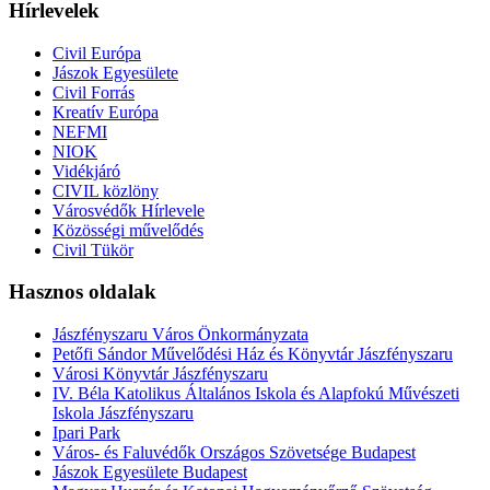
Hírlevelek
Civil Európa
Jászok Egyesülete
Civil Forrás
Kreatív Európa
NEFMI
NIOK
Vidékjáró
CIVIL közlöny
Városvédők Hírlevele
Közösségi művelődés
Civil Tükör
Hasznos oldalak
Jászfényszaru Város Önkormányzata
Petőfi Sándor Művelődési Ház és Könyvtár Jászfényszaru
Városi Könyvtár Jászfényszaru
IV. Béla Katolikus Általános Iskola és Alapfokú Művészeti
Iskola Jászfényszaru
Ipari Park
Város- és Faluvédők Országos Szövetsége Budapest
Jászok Egyesülete Budapest