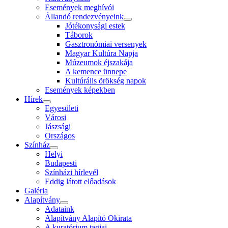
Események meghívói
Állandó rendezvényeink
Jótékonysági estek
Táborok
Gasztronómiai versenyek
Magyar Kultúra Napja
Múzeumok éjszakája
A kemence ünnepe
Kultúrális örökség napok
Események képekben
Hírek
Egyesületi
Városi
Jászsági
Országos
Színház
Helyi
Budapesti
Színházi hírlevél
Eddig látott előadások
Galéria
Alapítvány
Adataink
Alapítvány Alapító Okirata
A kuratórium tagjai