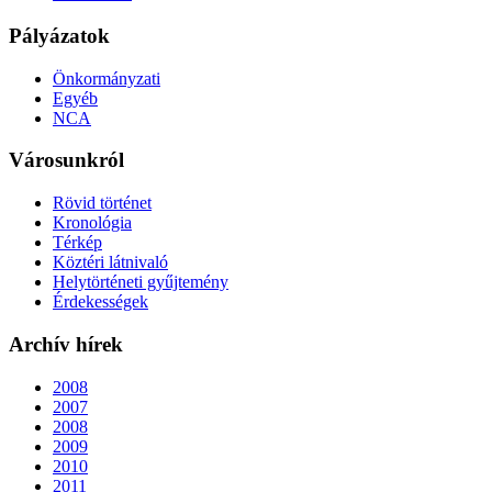
Pályázatok
Önkormányzati
Egyéb
NCA
Városunkról
Rövid történet
Kronológia
Térkép
Köztéri látnivaló
Helytörténeti gyűjtemény
Érdekességek
Archív hírek
2008
2007
2008
2009
2010
2011