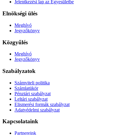
Jelentkezési lap az Egyesületbe
Elnökségi ülés
Meghívó
Jegyzőkönyv
Közgyűlés
Meghívó
Jegyzőkönyv
Szabályzatok
Számviteli politika
Számlatükör
Pénztári szabályzat
Leltári szabályzat
Elismerési formák szabályzat
Adatvédelmi szabályzat
Kapcsolataink
Partnereink