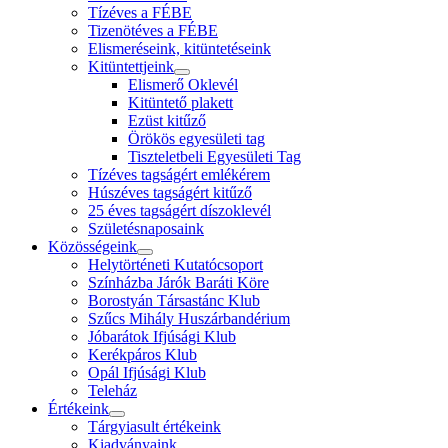
Tízéves a FÉBE
Tizenötéves a FÉBE
Elismeréseink, kitüntetéseink
Kitüntettjeink
Elismerő Oklevél
Kitüntető plakett
Ezüst kitűző
Örökös egyesületi tag
Tiszteletbeli Egyesületi Tag
Tízéves tagságért emlékérem
Húszéves tagságért kitűző
25 éves tagságért díszoklevél
Születésnaposaink
Közösségeink
Helytörténeti Kutatócsoport
Színházba Járók Baráti Köre
Borostyán Társastánc Klub
Szűcs Mihály Huszárbandérium
Jóbarátok Ifjúsági Klub
Kerékpáros Klub
Opál Ifjúsági Klub
Teleház
Értékeink
Tárgyiasult értékeink
Kiadványaink