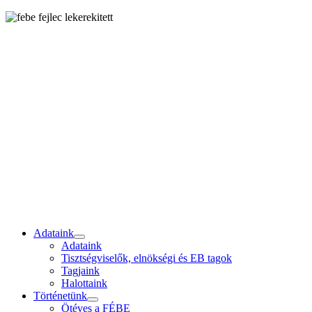
Adataink
Adataink
Tisztségviselők, elnökségi és EB tagok
Tagjaink
Halottaink
Történetünk
Ötéves a FÉBE