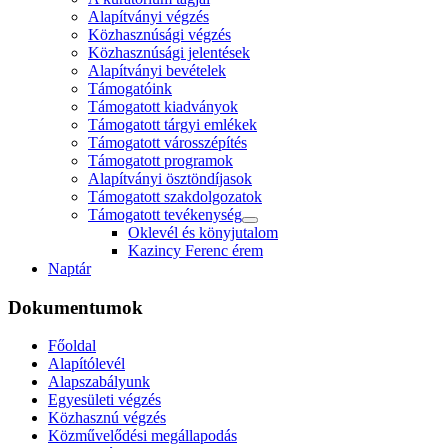
Alapítványi végzés
Közhasznúsági végzés
Közhasznúsági jelentések
Alapítványi bevételek
Támogatóink
Támogatott kiadványok
Támogatott tárgyi emlékek
Támogatott városszépítés
Támogatott programok
Alapítványi ösztöndíjasok
Támogatott szakdolgozatok
Támogatott tevékenység
Oklevél és könyjutalom
Kazincy Ferenc érem
Naptár
Dokumentumok
Főoldal
Alapítólevél
Alapszabályunk
Egyesületi végzés
Közhasznú végzés
Közművelődési megállapodás