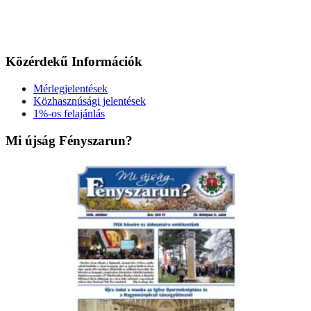
Közérdekű Információk
Mérlegjelentések
Közhasznúsági jelentések
1%-os felajánlás
Mi újság Fényszarun?