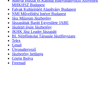
Magyar Huszár és Katonai Hagyományőrző Szövetség
MHKHSZ Budapest
Falvak Kultúrájáért Alapítvány Budapest
NMI Művelődési Intézet Budapest
Jász Múzeum Jászberény
Jászapátiak Baráti Egyesülete JABE
Jászkürt újság Jászberény
JKHK Jász Leader Jászapáti
BL Népfőiskolai Társaság Jászfényszaru
Telex
Gmail
Útvonaltervező
Jászberény hetilapja
Görög Ibolya
Freemail