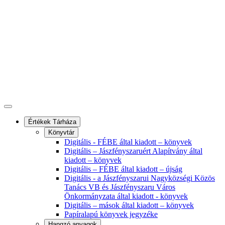
Értékek Tárháza
Könyvtár
Digitális - FÉBE által kiadott – könyvek
Digitális – Jászfényszaruért Alapítvány által
kiadott – könyvek
Digitális – FÉBE által kiadott – újság
Digitális - a Jászfényszarui Nagyközségi Közös
Tanács VB és Jászfényszaru Város
Önkormányzata által kiadott - könyvek
Digitális – mások által kiadott – könyvek
Papíralapú könyvek jegyzéke
Hangzó anyagok