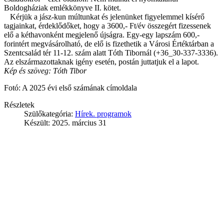
Boldogháziak emlékkönyve II. kötet.
Kérjük a jász-kun múltunkat és jelenünket figyelemmel kísérő
tagjainkat, érdeklődőket, hogy a 3600,- Ft/év összegért fizessenek
elő a kéthavonként megjelenő újságra. Egy-egy lapszám 600,-
forintért megvásárolható, de elő is fizethetik a Városi Értéktárban a
Szentcsalád tér 11-12. szám alatt Tóth Tibornál (+36_30-337-3336).
Az elszármazottaknak igény esetén, postán juttatjuk el a lapot.
Kép és szöveg: Tóth Tibor
Fotó: A 2025 évi első számának címoldala
Részletek
Szülőkategória:
Hírek. programok
Készült: 2025. március 31