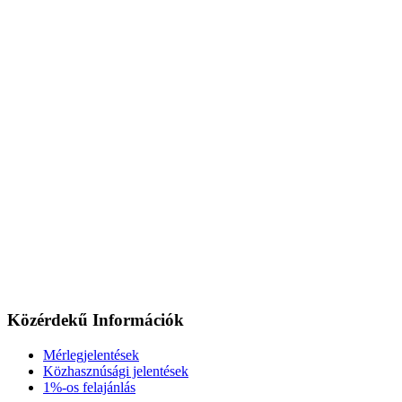
Közérdekű Információk
Mérlegjelentések
Közhasznúsági jelentések
1%-os felajánlás