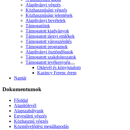
Alapítványi végzés
Közhasznúsági végzés
Közhasznúsági jelentések
Alapítványi bevételek
Támogatóink
Támogatott kiadványok
Támogatott tárgyi emlékek
Támogatott városszépítés
Támogatott programok
Alapítványi ösztöndíjasok
Támogatott szakdolgozatok
Támogatott tevékenység
Oklevél és könyjutalom
Kazincy Ferenc érem
Naptár
Dokumentumok
Főoldal
Alapítólevél
Alapszabályunk
Egyesületi végzés
Közhasznú végzés
Közművelődési megállapodás