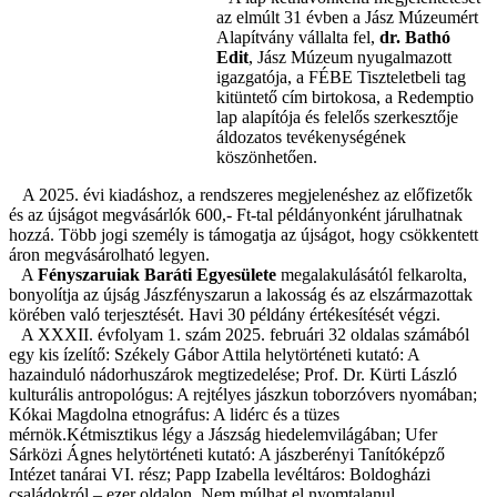
az elmúlt 31 évben a Jász Múzeumért
Alapítvány vállalta fel,
dr. Bathó
Edit
, Jász Múzeum nyugalmazott
igazgatója, a FÉBE Tiszteletbeli tag
kitüntető cím birtokosa, a Redemptio
lap alapítója és felelős szerkesztője
áldozatos tevékenységének
köszönhetően.
A 2025. évi kiadáshoz, a rendszeres megjelenéshez az előfizetők
és az újságot megvásárlók 600,- Ft-tal példányonként járulhatnak
hozzá. Több jogi személy is támogatja az újságot, hogy csökkentett
áron megvásárolható legyen.
A
Fényszaruiak Baráti Egyesülete
megalakulásától felkarolta,
bonyolítja az újság Jászfényszarun a lakosság és az elszármazottak
körében való terjesztését. Havi 30 példány értékesítését végzi.
A XXXII. évfolyam 1. szám 2025. februári 32 oldalas számából
egy kis ízelítő: Székely Gábor Attila helytörténeti kutató: A
hazainduló nádorhuszárok megtizedelése; Prof. Dr. Kürti László
kulturális antropológus: A rejtélyes jászkun toborzóvers nyomában;
Kókai Magdolna etnográfus: A lidérc és a tüzes
mérnök.Kétmisztikus légy a Jászság hiedelemvilágában; Ufer
Sárközi Ágnes helytörténeti kutató: A jászberényi Tanítóképző
Intézet tanárai VI. rész; Papp Izabella levéltáros: Boldogházi
családokról – ezer oldalon. Nem múlhat el nyomtalanul