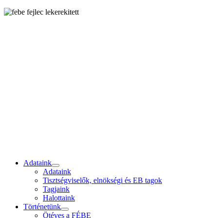
Adataink
Adataink
Tisztségviselők, elnökségi és EB tagok
Tagjaink
Halottaink
Történetünk
Ötéves a FÉBE