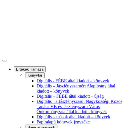
Értékek Tárháza
Könyvtár
Digitális - FÉBE által kiadott – könyvek
Digitális – Jászfényszaruért Alapítvány által
kiadott – könyvek
Digitális – FÉBE által kiadott – újság
Digitális - a Jászfényszarui Nagyközségi Közös
Tanács VB és Jászfényszaru Város
Önkormányzata által kiadott - könyvek
Digitális – mások által kiadott – könyvek
Papíralapú könyvek jegyzéke
Hangzó anyagok