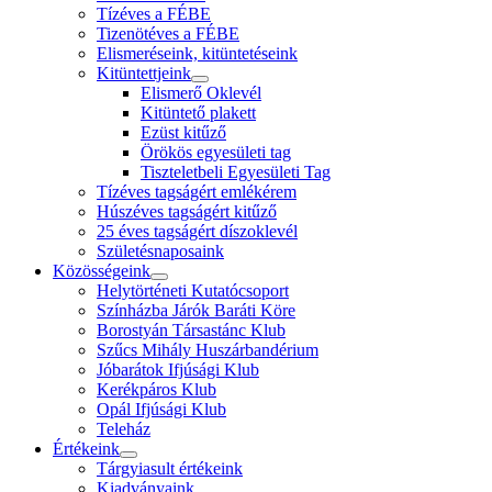
Tízéves a FÉBE
Tizenötéves a FÉBE
Elismeréseink, kitüntetéseink
Kitüntettjeink
Elismerő Oklevél
Kitüntető plakett
Ezüst kitűző
Örökös egyesületi tag
Tiszteletbeli Egyesületi Tag
Tízéves tagságért emlékérem
Húszéves tagságért kitűző
25 éves tagságért díszoklevél
Születésnaposaink
Közösségeink
Helytörténeti Kutatócsoport
Színházba Járók Baráti Köre
Borostyán Társastánc Klub
Szűcs Mihály Huszárbandérium
Jóbarátok Ifjúsági Klub
Kerékpáros Klub
Opál Ifjúsági Klub
Teleház
Értékeink
Tárgyiasult értékeink
Kiadványaink