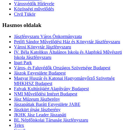
Városvédők Hírlevele
Közösségi művelődés
Civil Tükör
Hasznos oldalak
Jászfényszaru Város Önkormányzata
Petőfi Sándor Művelődési Ház és Könyvtár Jászfényszaru
Városi Könyvtár Jászfényszaru
IV. Béla Katolikus Általános Iskola és Alapfokú Művészeti
Iskola Jászfényszaru
Ipari Park
Város- és Faluvédők Országos Szövetsége Budapest
Jászok Egyesülete Budapest
Magyar Huszár és Katonai Hagyományőrző Szövetség
MHKHSZ Budapest
Falvak Kultúrájáért Alapítvány Budapest
NMI Művelődési Intézet Budapest
Jász Múzeum Jászberény
Jászapátiak Baráti Egyesülete JABE
Jászkürt újság Jászberény
JKHK Jász Leader Jászapáti
BL Népfőiskolai Társaság Jászfényszaru
Telex