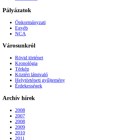
Pályázatok
Önkormányzati
Egyéb
NCA
Városunkról
Rövid történet
Kronológia
Térkép
Köztéri látnivaló
Helytörténeti gyűjtemény
Érdekességek
Archív hírek
2008
2007
2008
2009
2010
2011