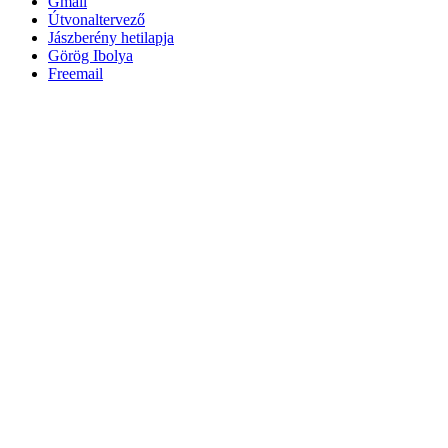
Gmail
Útvonaltervező
Jászberény hetilapja
Görög Ibolya
Freemail