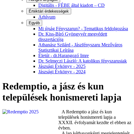
Digitális - FÉBE által kiadott – CD
Értéktári érdekességek
Arhívum
Egyéb
Mi újság Fényszarun? - Tematikus feldolgozása
Dr. Kiss-Bíró Gyöngyvér megvédett
disszertációja
Athanász Szilárd - Jászfényszaru Mezőváros
Statisztikai Leírása
Életút - dr.Harangozó Imre
Dr. Selmeczi László: A katolikus fényszarusiak
Jászsági Évkönyv - 2025
Jászsági Évkönyv - 2024
Redemptio, a jász és kun
települések honismereti lapja
A Redemptio a jász és kun
települések honismereti lapja a
XXXII. évfolyamát kezdte el ebben az
évben.
A lap kéthavonkénti megjelentetését