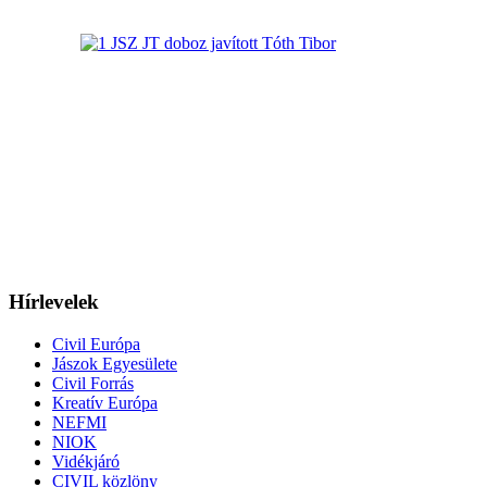
Hírlevelek
Civil Európa
Jászok Egyesülete
Civil Forrás
Kreatív Európa
NEFMI
NIOK
Vidékjáró
CIVIL közlöny