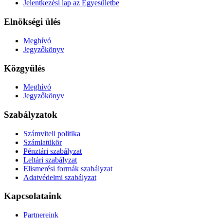
Jelentkezési lap az Egyesületbe
Elnökségi ülés
Meghívó
Jegyzőkönyv
Közgyűlés
Meghívó
Jegyzőkönyv
Szabályzatok
Számviteli politika
Számlatükör
Pénztári szabályzat
Leltári szabályzat
Elismerési formák szabályzat
Adatvédelmi szabályzat
Kapcsolataink
Partnereink