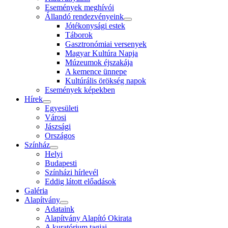
Események meghívói
Állandó rendezvényeink
Jótékonysági estek
Táborok
Gasztronómiai versenyek
Magyar Kultúra Napja
Múzeumok éjszakája
A kemence ünnepe
Kultúrális örökség napok
Események képekben
Hírek
Egyesületi
Városi
Jászsági
Országos
Színház
Helyi
Budapesti
Színházi hírlevél
Eddig látott előadások
Galéria
Alapítvány
Adataink
Alapítvány Alapító Okirata
A kuratórium tagjai