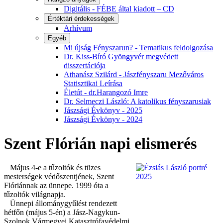
Digitális - FÉBE által kiadott – CD
Értéktári érdekességek
Arhívum
Egyéb
Mi újság Fényszarun? - Tematikus feldolgozása
Dr. Kiss-Bíró Gyöngyvér megvédett
disszertációja
Athanász Szilárd - Jászfényszaru Mezőváros
Statisztikai Leírása
Életút - dr.Harangozó Imre
Dr. Selmeczi László: A katolikus fényszarusiak
Jászsági Évkönyv - 2025
Jászsági Évkönyv - 2024
Szent Flórián napi elismerés
Május 4-e a tűzoltók és tüzes
mesterségek védőszentjének, Szent
Flóriánnak az ünnepe. 1999 óta a
tűzoltók világnapja.
Ünnepi állománygyűlést rendezett
hétfőn (május 5-én) a Jász-Nagykun-
Szolnok Vármegyei Katasztrófavédelmi