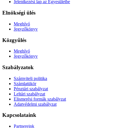
Jelentkezési lap az Egyesületbe
Elnökségi ülés
Meghívó
Jegyzőkönyv
Közgyűlés
Meghívó
Jegyzőkönyv
Szabályzatok
Számviteli politika
Számlatükör
Pénztári szabályzat
Leltári szabályzat
Elismerési formák szabályzat
Adatvédelmi szabályzat
Kapcsolataink
Partnereink