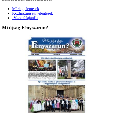
Mérlegjelentések
Közhasznúsági jelentések
1%-os felajánlás
Mi újság Fényszarun?