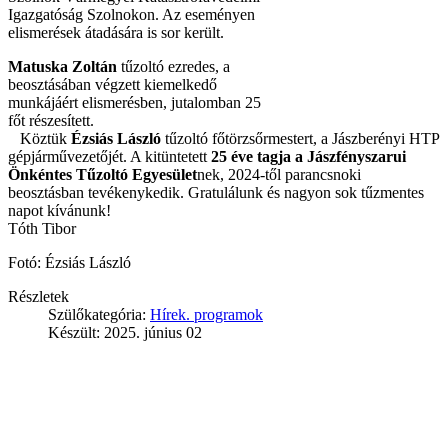
Igazgatóság Szolnokon. Az eseményen
elismerések átadására is sor került.
Matuska Zoltán
tűzoltó ezredes, a
beosztásában végzett kiemelkedő
munkájáért elismerésben, jutalomban 25
főt részesített.
Köztük
Ézsiás László
tűzoltó főtörzsőrmestert, a Jászberényi HTP
gépjárművezetőjét. A kitüntetett
25 éve tagja a Jászfényszarui
Önkéntes Tűzoltó Egyesület
nek, 2024-től parancsnoki
beosztásban tevékenykedik. Gratulálunk és nagyon sok tűzmentes
napot kívánunk!
Tóth Tibor
Fotó: Ézsiás László
Részletek
Szülőkategória:
Hírek. programok
Készült: 2025. június 02