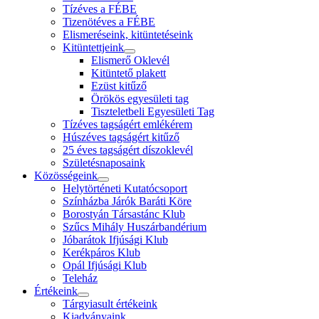
Tízéves a FÉBE
Tizenötéves a FÉBE
Elismeréseink, kitüntetéseink
Kitüntettjeink
Elismerő Oklevél
Kitüntető plakett
Ezüst kitűző
Örökös egyesületi tag
Tiszteletbeli Egyesületi Tag
Tízéves tagságért emlékérem
Húszéves tagságért kitűző
25 éves tagságért díszoklevél
Születésnaposaink
Közösségeink
Helytörténeti Kutatócsoport
Színházba Járók Baráti Köre
Borostyán Társastánc Klub
Szűcs Mihály Huszárbandérium
Jóbarátok Ifjúsági Klub
Kerékpáros Klub
Opál Ifjúsági Klub
Teleház
Értékeink
Tárgyiasult értékeink
Kiadványaink