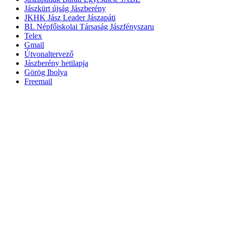
Jászkürt újság Jászberény
JKHK Jász Leader Jászapáti
BL Népfőiskolai Társaság Jászfényszaru
Telex
Gmail
Útvonaltervező
Jászberény hetilapja
Görög Ibolya
Freemail