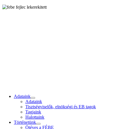
Adataink
Adataink
Tisztségviselők, elnökségi és EB tagok
Tagjaink
Halottaink
Történetünk
Ötéves a FÉBE