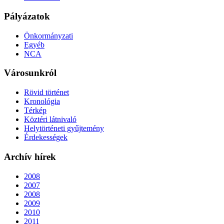
Pályázatok
Önkormányzati
Egyéb
NCA
Városunkról
Rövid történet
Kronológia
Térkép
Köztéri látnivaló
Helytörténeti gyűjtemény
Érdekességek
Archív hírek
2008
2007
2008
2009
2010
2011