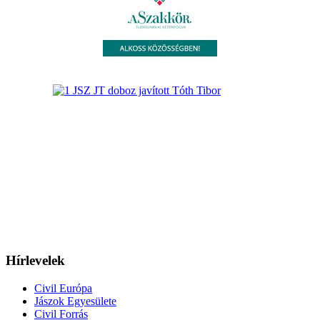
Hírlevelek
Civil Európa
Jászok Egyesülete
Civil Forrás