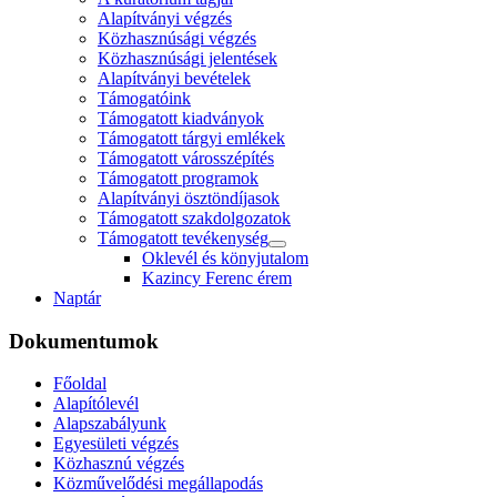
Alapítványi végzés
Közhasznúsági végzés
Közhasznúsági jelentések
Alapítványi bevételek
Támogatóink
Támogatott kiadványok
Támogatott tárgyi emlékek
Támogatott városszépítés
Támogatott programok
Alapítványi ösztöndíjasok
Támogatott szakdolgozatok
Támogatott tevékenység
Oklevél és könyjutalom
Kazincy Ferenc érem
Naptár
Dokumentumok
Főoldal
Alapítólevél
Alapszabályunk
Egyesületi végzés
Közhasznú végzés
Közművelődési megállapodás