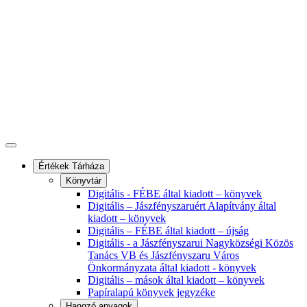
Értékek Tárháza
Könyvtár
Digitális - FÉBE által kiadott – könyvek
Digitális – Jászfényszaruért Alapítvány által
kiadott – könyvek
Digitális – FÉBE által kiadott – újság
Digitális - a Jászfényszarui Nagyközségi Közös
Tanács VB és Jászfényszaru Város
Önkormányzata által kiadott - könyvek
Digitális – mások által kiadott – könyvek
Papíralapú könyvek jegyzéke
Hangzó anyagok