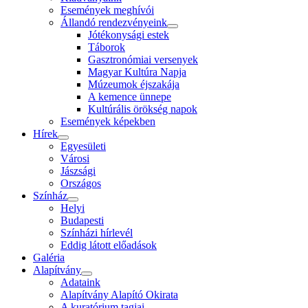
Események meghívói
Állandó rendezvényeink
Jótékonysági estek
Táborok
Gasztronómiai versenyek
Magyar Kultúra Napja
Múzeumok éjszakája
A kemence ünnepe
Kultúrális örökség napok
Események képekben
Hírek
Egyesületi
Városi
Jászsági
Országos
Színház
Helyi
Budapesti
Színházi hírlevél
Eddig látott előadások
Galéria
Alapítvány
Adataink
Alapítvány Alapító Okirata
A kuratórium tagjai