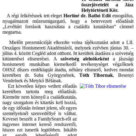
összejövetelét a Jász
Helytörténeti Kör.
A régi felkérésnek tett eleget
Hortiné dr. Bathó Edit
etnográfus,
nyugalmazott múzeumigazgató, hogy a betervezett előadását
„Levéltári források használata a családfa kutatásban” címmel
megtartsa.
Mielőtt prezentációját elkezdte volna tájékoztatást adott a LII.
Országos Honismereti Akadémiáról, melynek ezévben június 30. –
július 4. között Cegléd adott otthont. Itt kerültek átadásra a szövetség
kitüntetései elismerései. A
szövetség alelnökeként
a jászsági
honismereti munkában kiemelkedő tevékenységet végzőknek
OHSZ díszes emléklapját átadta, néhány elismerő, kedves mondat
keretében dr. Suba Györgynének,
Tóth Tibornak
, Besenyi
Vendelnek és Metykó Bélának.
Ezt követően képes vetített előadás
keretében tartotta meg előadását.
Kiemelte nem könnyű a családkutatás,
nagy szorgalom és kitartás kell hozzá,
de egy időután örömet jelent, sőt egyes
személyeknél szenvedéllyé is válhat.
Keveset beszélt a FamilySearch-ről az
ingyenes internet kereső rendszerről,
hiszen ezt ismerik legtöbben. Inkább
az egyéb lehetőségről adott