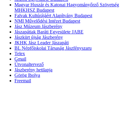
Magyar Huszár és Katonai Hagyományőrző Szövetség
MHKHSZ Budapest
Falvak Kultúrájáért Alapítvány Budapest
NMI Művelődési Intézet Budapest
Jász Múzeum Jászberény
Jászapátiak Baráti Egyesülete JABE
Jászkürt újság Jászberény
JKHK Jász Leader Jászapáti
BL Népfőiskolai Társaság Jászfényszaru
Telex
Gmail
Útvonaltervező
Jászberény hetilapja
Görög Ibolya
Freemail