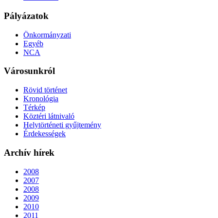
Pályázatok
Önkormányzati
Egyéb
NCA
Városunkról
Rövid történet
Kronológia
Térkép
Köztéri látnivaló
Helytörténeti gyűjtemény
Érdekességek
Archív hírek
2008
2007
2008
2009
2010
2011