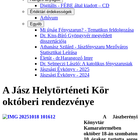
Digitális - FÉBE által kiadott – CD
Értéktári érdekességek
Arhívum
Egyéb
Mi újság Fényszarun? - Tematikus feldolgozása
Dr. Kiss-Bíró Gyöngyvér megvédett
disszertációja
Athanász Szilárd - Jászfényszaru Mezőváros
Statisztikai Leírása
Életút - dr.Harangozó Imre
Dr. Selmeczi László: A katolikus fényszarusiak
Jászsági Évkönyv - 2025
Jászsági Évkönyv - 2024
A Jász Helytörténeti Kör
októberi rendezvénye
A Jászberényi
Könyvtár
Kamaratermében
október 18-án szombaton
10 órakor tartotta soros