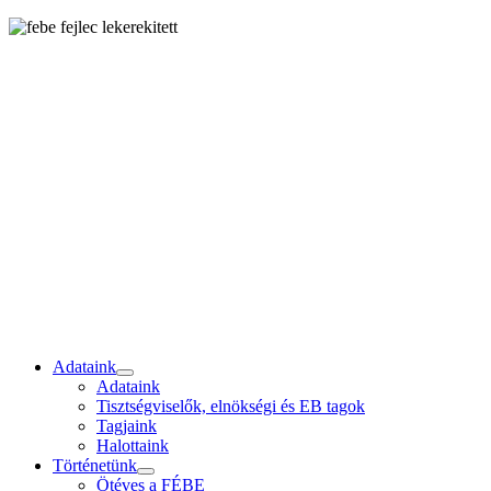
Adataink
Adataink
Tisztségviselők, elnökségi és EB tagok
Tagjaink
Halottaink
Történetünk
Ötéves a FÉBE