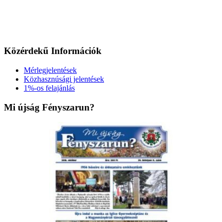
Közérdekű Információk
Mérlegjelentések
Közhasznúsági jelentések
1%-os felajánlás
Mi újság Fényszarun?