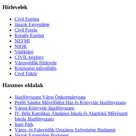
Hírlevelek
Civil Európa
Jászok Egyesülete
Civil Forrás
Kreatív Európa
NEFMI
NIOK
Vidékjáró
CIVIL közlöny
Városvédők Hírlevele
Közösségi művelődés
Civil Tükör
Hasznos oldalak
Jászfényszaru Város Önkormányzata
Petőfi Sándor Művelődési Ház és Könyvtár Jászfényszaru
Városi Könyvtár Jászfényszaru
IV. Béla Katolikus Általános Iskola és Alapfokú Művészeti
Iskola Jászfényszaru
Ipari Park
Város- és Faluvédők Országos Szövetsége Budapest
Jászok Egyesülete Budapest