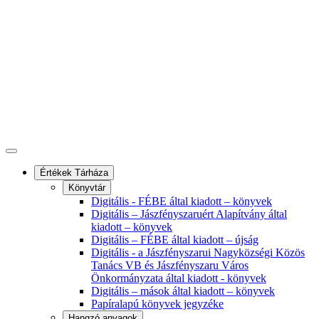
Értékek Tárháza
Könyvtár
Digitális - FÉBE által kiadott – könyvek
Digitális – Jászfényszaruért Alapítvány által
kiadott – könyvek
Digitális – FÉBE által kiadott – újság
Digitális - a Jászfényszarui Nagyközségi Közös
Tanács VB és Jászfényszaru Város
Önkormányzata által kiadott - könyvek
Digitális – mások által kiadott – könyvek
Papíralapú könyvek jegyzéke
Hangzó anyagok