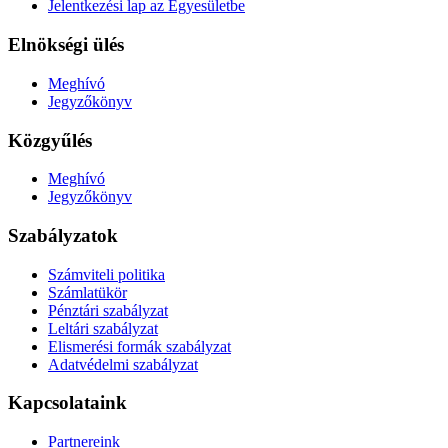
Jelentkezési lap az Egyesületbe
Elnökségi ülés
Meghívó
Jegyzőkönyv
Közgyűlés
Meghívó
Jegyzőkönyv
Szabályzatok
Számviteli politika
Számlatükör
Pénztári szabályzat
Leltári szabályzat
Elismerési formák szabályzat
Adatvédelmi szabályzat
Kapcsolataink
Partnereink