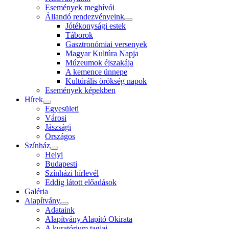
Események meghívói
Állandó rendezvényeink
Jótékonysági estek
Táborok
Gasztronómiai versenyek
Magyar Kultúra Napja
Múzeumok éjszakája
A kemence ünnepe
Kultúrális örökség napok
Események képekben
Hírek
Egyesületi
Városi
Jászsági
Országos
Színház
Helyi
Budapesti
Színházi hírlevél
Eddig látott előadások
Galéria
Alapítvány
Adataink
Alapítvány Alapító Okirata
A kuratórium tagjai