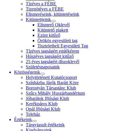
Tízéves a FÉBE
Tizenötéves a FÉBE
Elismeréseink, kitüntetéseink
Kitüntettjeink
Elismerő Oklevél
Kitüntető plakett
Ezüst kitűző
Örökös egyesületi tag
Tiszteletbeli Egyesületi Tag
Tízéves tagságért emlékérem
Húszéves tagságért kitűző
25 éves tagságért díszoklevél
Születésnaposaink
Közösségeink
Helytörténeti Kutatócsoport
Színházba Járók Baráti Köre
Borostyán Társastánc Klub
Szűcs Mihály Huszárbandérium
Jóbarátok Ifjúsági Klub
Kerékpáros Klub
Opál Ifjúsági Klub
Teleház
Értékeink
Tárgyiasult értékeink
Kiadványaink