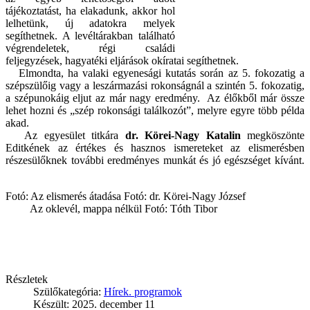
tájékoztatást, ha elakadunk, akkor hol
lelhetünk, új adatokra melyek
segíthetnek. A levéltárakban található
végrendeletek, régi családi
feljegyzések, hagyatéki eljárások okíratai segíthetnek.
Elmondta, ha valaki egyenesági kutatás során az 5. fokozatig a
szépszülőig vagy a leszármazási rokonságnál a szintén 5. fokozatig,
a szépunokáig eljut az már nagy eredmény. Az élőkből már össze
lehet hozni és „szép rokonsági találkozót”, melyre egyre több példa
akad.
Az egyesület titkára
dr. Körei-Nagy Katalin
megköszönte
Editkének az értékes és hasznos ismereteket az elismerésben
részesülőknek további eredményes munkát és jó egészséget kívánt.
Fotó: Az elismerés átadása Fotó: dr. Körei-Nagy József
Az oklevél, mappa nélkül Fotó: Tóth Tibor
Részletek
Szülőkategória:
Hírek. programok
Készült: 2025. december 11