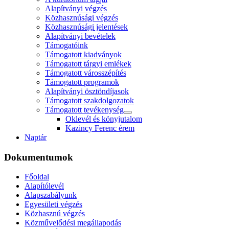
Alapítványi végzés
Közhasznúsági végzés
Közhasznúsági jelentések
Alapítványi bevételek
Támogatóink
Támogatott kiadványok
Támogatott tárgyi emlékek
Támogatott városszépítés
Támogatott programok
Alapítványi ösztöndíjasok
Támogatott szakdolgozatok
Támogatott tevékenység
Oklevél és könyjutalom
Kazincy Ferenc érem
Naptár
Dokumentumok
Főoldal
Alapítólevél
Alapszabályunk
Egyesületi végzés
Közhasznú végzés
Közművelődési megállapodás