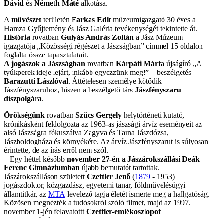
Dávid
és
Németh Máté
alkotása.
A
művészet
területén
Farkas Edit
múzeumigazgató 30 éves a
Hamza Gyűjtemény és Jász Galéria tevékenységét tekintette át.
História
rovatban
Gulyás András Zoltán
a Jász Múzeum
igazgatója „Közösségi régészet a Jászságban” címmel 15 oldalon
foglalta össze tapasztalatait.
A jogászok a Jászságban
rovatban
Kárpáti Márta
újságíró „A
tyúkperek ideje lejárt, inkább egyezzünk meg!” – beszélgetés
Barazutti Lászlóval
. Áttételesen személye kötődik
Jászfényszaruhoz, hiszen a beszélgető társ
Jászfényszaru
díszpolgára
.
Örökségünk
rovatban
Szűcs Gergely
helytörténeti kutató,
krónikásként feldolgozta az 1963-as jászsági árvíz eseményeit az
alsó Jászságra fókuszálva Zagyva és Tarna Jászdózsa,
Jászboldogháza és környékére. Az árvíz Jászfényszarut is súlyosan
érintette, de az írás erről nem szól.
Egy héttel később
november 27-én a Jászárokszállási Deák
Ferenc Gimnáziumban
újabb bemutatót tartottak.
Jászárokszálláson született
Czettler Jenő
(
1879
- 1953)
jogászdoktor, közgazdász, egyetemi tanár, földművelésügyi
államtitkár, az
MTA
levelező tagja életét ismerte meg a hallgatóság.
Közösen megnézték a tudósokról szóló filmet, majd az 1997.
november 1-jén felavatottt
Czettler-emlékoszlopot