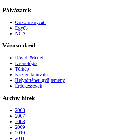
Pályázatok
Önkormányzati
Egyéb
NCA
Városunkról
Rövid történet
Kronológia
Térkép
Köztéri látnivaló
Helytörténeti gyűjtemény
Érdekességek
Archív hírek
2008
2007
2008
2009
2010
2011