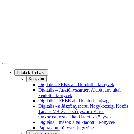
Értékek Tárháza
Könyvtár
Digitális - FÉBE által kiadott – könyvek
Digitális – Jászfényszaruért Alapítvány által
kiadott – könyvek
Digitális – FÉBE által kiadott – újság
Digitális - a Jászfényszarui Nagyközségi Közös
Tanács VB és Jászfényszaru Város
Önkormányzata által kiadott - könyvek
Digitális – mások által kiadott – könyvek
Papíralapú könyvek jegyzéke
Hangzó anyagok