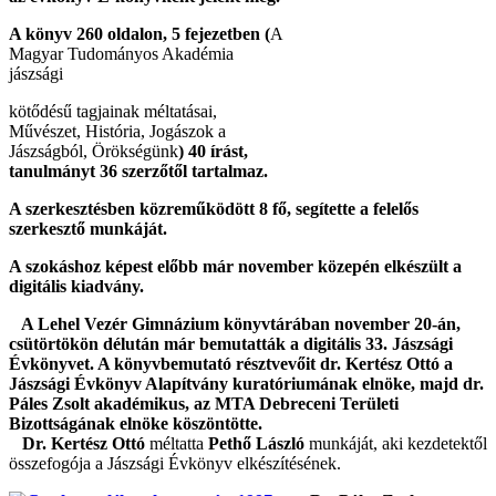
A könyv 260 oldalon, 5 fejezetben (
A
Magyar Tudományos Akadémia
jászsági
kötődésű tagjainak méltatásai,
Művészet, História, Jogászok a
Jászságból, Örökségünk
) 40 írást,
tanulmányt 36 szerzőtől tartalmaz.
A szerkesztésben közreműködött 8 fő, segítette a felelős
szerkesztő munkáját.
A szokáshoz képest előbb már november közepén elkészült a
digitális kiadvány.
A Lehel Vezér Gimnázium könyvtárában november 20-án
,
csütörtökön délután már bemutatták a digitális 33. Jászsági
Évkönyvet
. A könyvbemutató résztvevőit dr. Kertész Ottó
a
Jászsági Évkönyv Alapítvány kuratóriumának elnöke, majd dr.
Páles Zsolt
akadémikus, az MTA Debreceni Területi
Bizottságának elnöke köszöntötte.
Dr. Kertész Ottó
méltatta
Pethő László
munkáját, aki kezdetektől
összefogója a Jászsági Évkönyv elkészítésének.