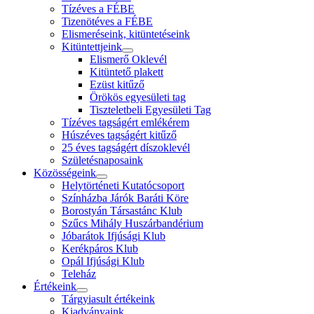
Tízéves a FÉBE
Tizenötéves a FÉBE
Elismeréseink, kitüntetéseink
Kitüntettjeink
Elismerő Oklevél
Kitüntető plakett
Ezüst kitűző
Örökös egyesületi tag
Tiszteletbeli Egyesületi Tag
Tízéves tagságért emlékérem
Húszéves tagságért kitűző
25 éves tagságért díszoklevél
Születésnaposaink
Közösségeink
Helytörténeti Kutatócsoport
Színházba Járók Baráti Köre
Borostyán Társastánc Klub
Szűcs Mihály Huszárbandérium
Jóbarátok Ifjúsági Klub
Kerékpáros Klub
Opál Ifjúsági Klub
Teleház
Értékeink
Tárgyiasult értékeink
Kiadványaink