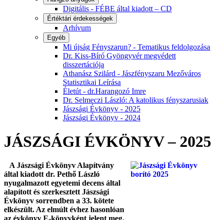
Digitális - FÉBE által kiadott – CD
Értéktári érdekességek
Arhívum
Egyéb
Mi újság Fényszarun? - Tematikus feldolgozása
Dr. Kiss-Bíró Gyöngyvér megvédett
disszertációja
Athanász Szilárd - Jászfényszaru Mezőváros
Statisztikai Leírása
Életút - dr.Harangozó Imre
Dr. Selmeczi László: A katolikus fényszarusiak
Jászsági Évkönyv - 2025
Jászsági Évkönyv - 2024
JÁSZSÁGI ÉVKÖNYV – 2025
A Jászsági Évkönyv Alapítvány
által kiadott dr. Pethő László
nyugalmazott egyetemi decens által
alapított és szerkesztett Jászsági
Évkönyv sorrendben a 33. kötete
elkészült. Az elmúlt évhez hasonlóan
az évkönyv E-könyvként jelent meg.