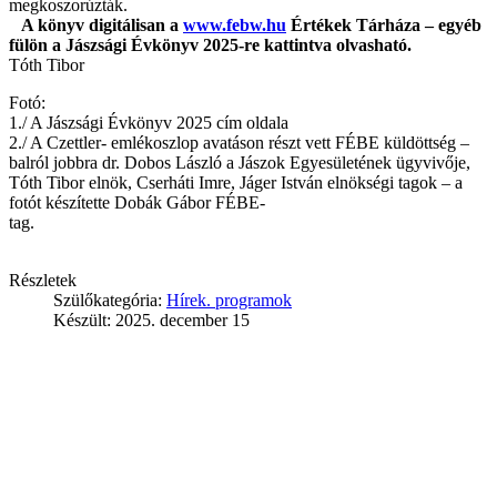
megkoszorúzták.
A könyv digitálisan a
www.febw.hu
Értékek Tárháza – egyéb
fülön a Jászsági Évkönyv 2025-re kattintva olvasható.
Tóth Tibor
Fotó:
1./ A Jászsági Évkönyv 2025 cím oldala
2./ A Czettler- emlékoszlop avatáson részt vett FÉBE küldöttség –
balról jobbra dr. Dobos László a Jászok Egyesületének ügyvivője,
Tóth Tibor elnök, Cserháti Imre, Jáger István elnökségi tagok – a
fotót készítette Dobák Gábor FÉBE-
t
Részletek
Szülőkategória:
Hírek. programok
Készült: 2025. december 15