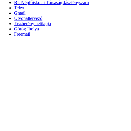
BL Népfőiskolai Társaság Jászfényszaru
Telex
Gmail
Útvonaltervező
Jászberény hetilapja
Görög Ibolya
Freemail