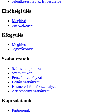
Jelentkezési lap az Egyesületbe
Elnökségi ülés
Meghívó
Jegyzőkönyv
Közgyűlés
Meghívó
Jegyzőkönyv
Szabályzatok
Számviteli politika
Számlatükör
Pénztári szabályzat
Leltári szabályzat
Elismerési formák szabályzat
Adatvédelmi szabályzat
Kapcsolataink
Partnereink