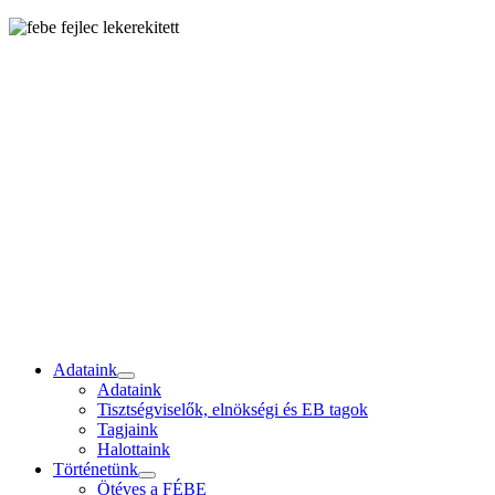
Adataink
Adataink
Tisztségviselők, elnökségi és EB tagok
Tagjaink
Halottaink
Történetünk
Ötéves a FÉBE