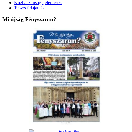
Közhasznúsági jelentések
1%-os felajánlás
Mi újság Fényszarun?