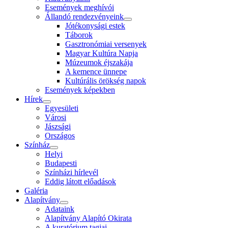
Események meghívói
Állandó rendezvényeink
Jótékonysági estek
Táborok
Gasztronómiai versenyek
Magyar Kultúra Napja
Múzeumok éjszakája
A kemence ünnepe
Kultúrális örökség napok
Események képekben
Hírek
Egyesületi
Városi
Jászsági
Országos
Színház
Helyi
Budapesti
Színházi hírlevél
Eddig látott előadások
Galéria
Alapítvány
Adataink
Alapítvány Alapító Okirata
A kuratórium tagjai