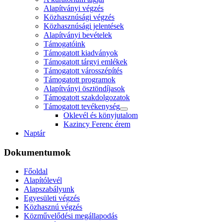
Alapítványi végzés
Közhasznúsági végzés
Közhasznúsági jelentések
Alapítványi bevételek
Támogatóink
Támogatott kiadványok
Támogatott tárgyi emlékek
Támogatott városszépítés
Támogatott programok
Alapítványi ösztöndíjasok
Támogatott szakdolgozatok
Támogatott tevékenység
Oklevél és könyjutalom
Kazincy Ferenc érem
Naptár
Dokumentumok
Főoldal
Alapítólevél
Alapszabályunk
Egyesületi végzés
Közhasznú végzés
Közművelődési megállapodás