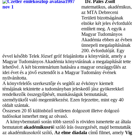
Dr. Páles Zsolt
matematikus, akadémikus,
az MTA Debreceni
Területi bizottságának
elnöke két jeles évfordulót
említett meg. A egyik a
Magyar Tudományos
Akadémia ebben az évben
ünnepeli megalapításának
200. évfordulóját. Egy
évvel később Telek József gróf felajánlotta a könyvtárát, amely a
Magyar Tudományos Akadémia könyvtárának a megalapítását tette
lehetővé. A két bicentenárium hatására a magyar országgyűlés az
idei évet és a jövő esztendőt is a Magyar Tudomány évének
nyilvánította.
A könyvfelelős szerkesztője és segítői az évkönyv kiemelt
témájának tekintette a tudományban jeleskedő jász gyökerekkel
rendelkezők összegyűjtését, munkásságuk bemutatását,
személyükről való megemlékezést. Ezen fejezettre, mint egy 40
oldalt szántak.
Összesen 20 fő különböző területen dolgozott illetve dolgozó
tudósokat ismerhet meg az olvasó.
A könyvbemutató során több szerző is röviden ismertette az általa
bemutatott
akadémikusró
l szóló írás összegzését, majd bemutatták
az akadémikusokról szóló,
Az elme diadala
című filmet, amely
Vig