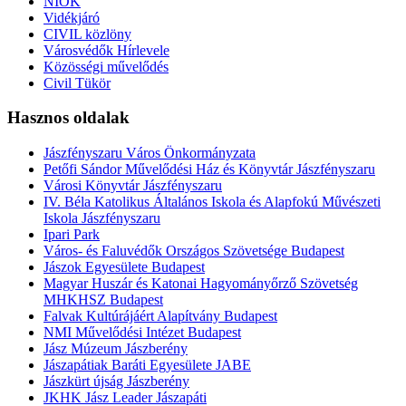
NIOK
Vidékjáró
CIVIL közlöny
Városvédők Hírlevele
Közösségi művelődés
Civil Tükör
Hasznos oldalak
Jászfényszaru Város Önkormányzata
Petőfi Sándor Művelődési Ház és Könyvtár Jászfényszaru
Városi Könyvtár Jászfényszaru
IV. Béla Katolikus Általános Iskola és Alapfokú Művészeti
Iskola Jászfényszaru
Ipari Park
Város- és Faluvédők Országos Szövetsége Budapest
Jászok Egyesülete Budapest
Magyar Huszár és Katonai Hagyományőrző Szövetség
MHKHSZ Budapest
Falvak Kultúrájáért Alapítvány Budapest
NMI Művelődési Intézet Budapest
Jász Múzeum Jászberény
Jászapátiak Baráti Egyesülete JABE
Jászkürt újság Jászberény
JKHK Jász Leader Jászapáti