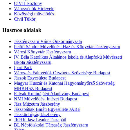
CIVIL közlöny
Városvédők Hírlevele
Közösségi művelődés
Civil Tükör
Hasznos oldalak
Jászfényszaru Város Önkormányzata
Petőfi Sándor Művelődési Ház és Könyvtár Jászfényszaru
Városi Könyvtár Jászfényszaru
IV. Béla Katolikus Általános Iskola és Alapfokú Művészeti
Iskola Jászfényszaru
Ipari Park
Város- és Faluvédők Országos Szövetsége Budapest
Jászok Egyesülete Budapest
Magyar Huszár és Katonai Hagyományőrző Szövetség
MHKHSZ Budapest
Falvak Kultúrájáért Alapítvány Budapest
NMI Művelődési Intézet Budapest
Jász Múzeum Jászberény
Jászapátiak Baráti Egyesülete JABE
Jászkürt újság Jászberény
JKHK Jász Leader Jászapáti
BL Népfőiskolai Társaság Jászfényszaru