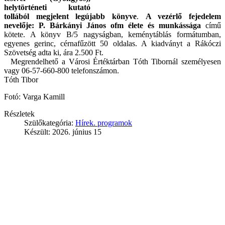
helytörténeti kutató
tollából megjelent legújabb könyve
.
A vezérlő fejedelem
nevelője: P. Bárkányi János ofm élete és munkássága
című
kötete. A könyv B/5 nagyságban, keménytáblás formátumban,
egyenes gerinc, cérnafűzött 50 oldalas. A kiadványt a Rákóczi
Szövetség adta ki, ára 2.500 Ft.
Megrendelhető a Városi Értéktárban Tóth Tibornál személyesen
vagy 06-57-660-800 telefonszámon.
Tóth Tibor
Fotó: Varga Kamill
Részletek
Szülőkategória:
Hírek. programok
Készült: 2026. június 15