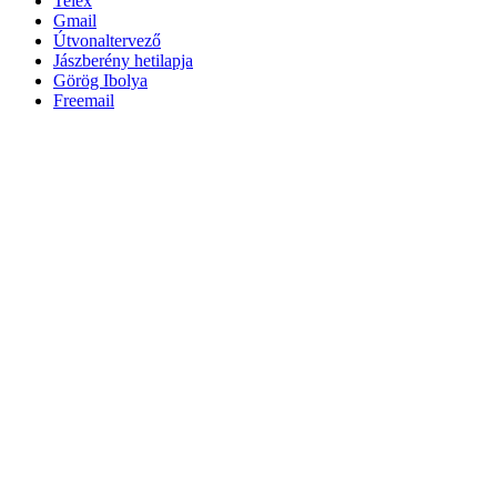
Telex
Gmail
Útvonaltervező
Jászberény hetilapja
Görög Ibolya
Freemail