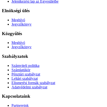
Jelentkezési lap az Egyesületbe
Elnökségi ülés
Meghívó
Jegyzőkönyv
Közgyűlés
Meghívó
Jegyzőkönyv
Szabályzatok
Számviteli politika
Számlatükör
Pénztári szabályzat
Leltári szabályzat
Elismerési formák szabályzat
Adatvédelmi szabályzat
Kapcsolataink
Partnereink