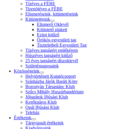
Tízéves a FÉBE
Tizenötéves a FÉBE
Elismeréseink, kitüntetéseink
Kitüntettjeink
Elismerő Oklevél
Kitüntető plakett
Ezüst kitűző
Örökös egyesületi tag
Tiszteletbeli Egyesületi Tag
Tízéves tagságért emlékérem
Húszéves tagságért kitűző
25 éves tagságért díszoklevél
Születésnaposaink
Közösségeink
Helytörténeti Kutatócsoport
Színházba Járók Baráti Köre
Borostyán Társastánc Klub
Szűcs Mihály Huszárbandérium
Jóbarátok Ifjúsági Klub
Kerékpáros Klub
Opál Ifjúsági Klub
Teleház
Értékeink
Tárgyiasult értékeink
Kiadványaink