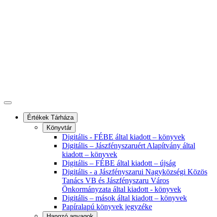
Értékek Tárháza
Könyvtár
Digitális - FÉBE által kiadott – könyvek
Digitális – Jászfényszaruért Alapítvány által
kiadott – könyvek
Digitális – FÉBE által kiadott – újság
Digitális - a Jászfényszarui Nagyközségi Közös
Tanács VB és Jászfényszaru Város
Önkormányzata által kiadott - könyvek
Digitális – mások által kiadott – könyvek
Papíralapú könyvek jegyzéke
Hangzó anyagok