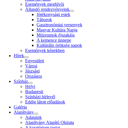
Események meghívói
Állandó rendezvényeink
Jótékonysági estek
Táborok
Gasztronómiai versenyek
Magyar Kultúra Napja
Múzeumok éjszakája
A kemence ünnepe
Kultúrális örökség napok
Események képekben
Hírek
Egyesületi
Városi
Jászsági
Országos
Színház
Helyi
Budapesti
Színházi hírlevél
Eddig látott előadások
Galéria
Alapítvány
Adataink
Alapítvány Alapító Okirata
A kuratórium tagjai