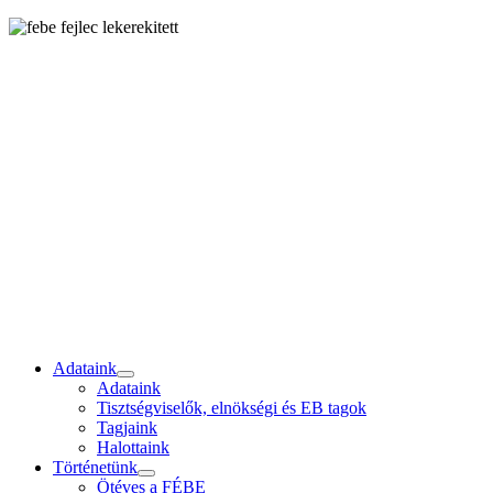
Adataink
Adataink
Tisztségviselők, elnökségi és EB tagok
Tagjaink
Halottaink
Történetünk
Ötéves a FÉBE