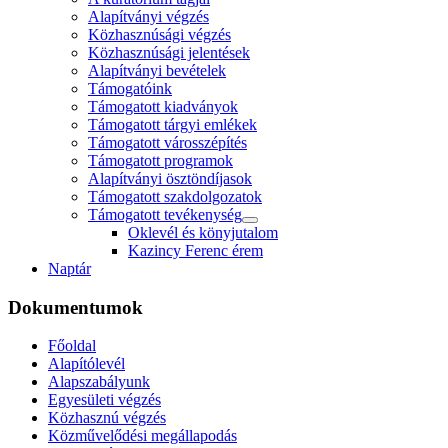
Alapítványi végzés
Közhasznúsági végzés
Közhasznúsági jelentések
Alapítványi bevételek
Támogatóink
Támogatott kiadványok
Támogatott tárgyi emlékek
Támogatott városszépítés
Támogatott programok
Alapítványi ösztöndíjasok
Támogatott szakdolgozatok
Támogatott tevékenység
Oklevél és könyjutalom
Kazincy Ferenc érem
Naptár
Dokumentumok
Főoldal
Alapítólevél
Alapszabályunk
Egyesületi végzés
Közhasznú végzés
Közművelődési megállapodás