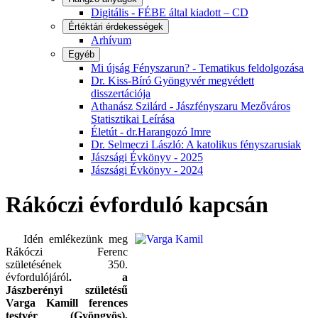
Digitális - FÉBE által kiadott – CD
Értéktári érdekességek
Arhívum
Egyéb
Mi újság Fényszarun? - Tematikus feldolgozása
Dr. Kiss-Bíró Gyöngyvér megvédett
disszertációja
Athanász Szilárd - Jászfényszaru Mezőváros
Statisztikai Leírása
Életút - dr.Harangozó Imre
Dr. Selmeczi László: A katolikus fényszarusiak
Jászsági Évkönyv - 2025
Jászsági Évkönyv - 2024
Rákóczi évforduló kapcsán
Idén emlékezünk meg
Rákóczi Ferenc
születésének 350.
évfordulójáról
. a
Jászberényi születésű
Varga Kamill ferences
testvér (Gyöngyös),