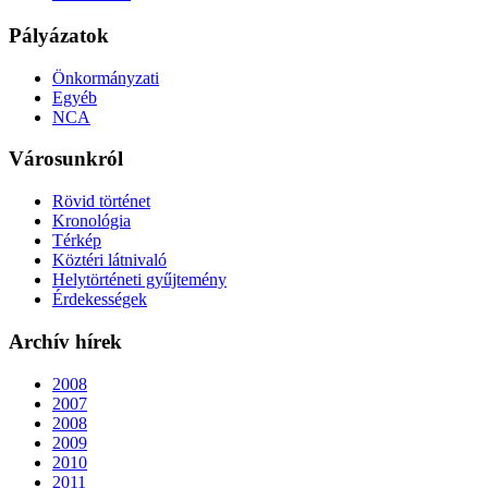
Pályázatok
Önkormányzati
Egyéb
NCA
Városunkról
Rövid történet
Kronológia
Térkép
Köztéri látnivaló
Helytörténeti gyűjtemény
Érdekességek
Archív hírek
2008
2007
2008
2009
2010
2011