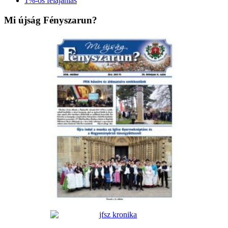
1%-os felajánlás
Mi újság Fényszarun?