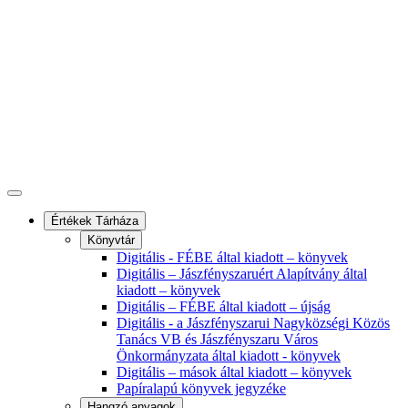
Értékek Tárháza
Könyvtár
Digitális - FÉBE által kiadott – könyvek
Digitális – Jászfényszaruért Alapítvány által
kiadott – könyvek
Digitális – FÉBE által kiadott – újság
Digitális - a Jászfényszarui Nagyközségi Közös
Tanács VB és Jászfényszaru Város
Önkormányzata által kiadott - könyvek
Digitális – mások által kiadott – könyvek
Papíralapú könyvek jegyzéke
Hangzó anyagok