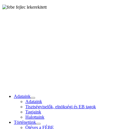
Adataink
Adataink
Tisztségviselők, elnökségi és EB tagok
Tagjaink
Halottaink
Történetünk
Ötéves a FÉBE