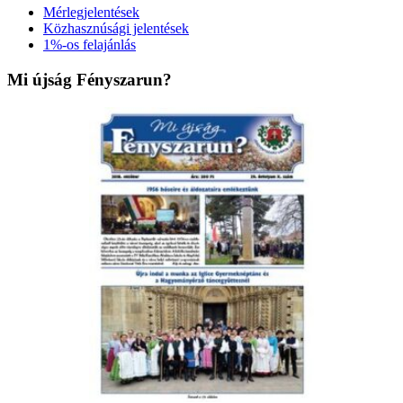
Mérlegjelentések
Közhasznúsági jelentések
1%-os felajánlás
Mi újság Fényszarun?