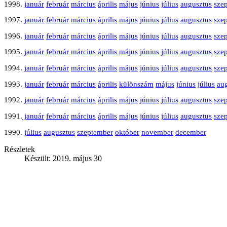
1998.
január
február
március
április
május
június
július
augusztus
sze
1997.
január
február
március
április
május
június
július
augusztus
sze
1996.
január
február
március
április
május
június
július
augusztus
sze
1995.
január
február
március
április
május
június
július
augusztus
sze
1994.
január
február
március
április
május
június
július
augusztus
sze
1993.
január
február
március
április
különszám
május
június
július
au
1992.
január
február
március
április
május
június
július
augusztus
sze
1991.
január
február
március
április
május
június
július
augusztus
sze
1990.
július
augusztus
szeptember
október
november
december
Részletek
Készült: 2019. május 30