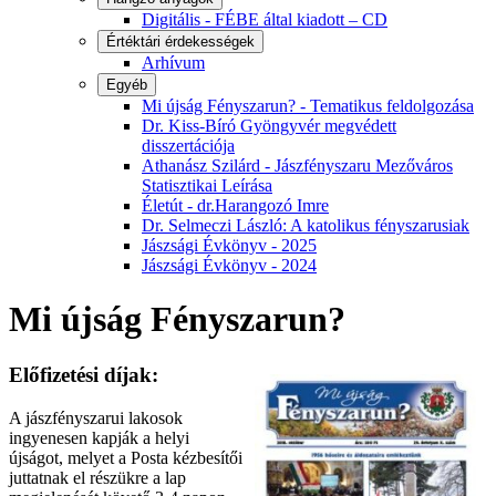
Digitális - FÉBE által kiadott – CD
Értéktári érdekességek
Arhívum
Egyéb
Mi újság Fényszarun? - Tematikus feldolgozása
Dr. Kiss-Bíró Gyöngyvér megvédett
disszertációja
Athanász Szilárd - Jászfényszaru Mezőváros
Statisztikai Leírása
Életút - dr.Harangozó Imre
Dr. Selmeczi László: A katolikus fényszarusiak
Jászsági Évkönyv - 2025
Jászsági Évkönyv - 2024
Mi újság Fényszarun?
Előfizetési díjak:
A jászfényszarui lakosok
ingyenesen kapják a helyi
újságot, melyet a Posta kézbesítői
juttatnak el részükre a lap