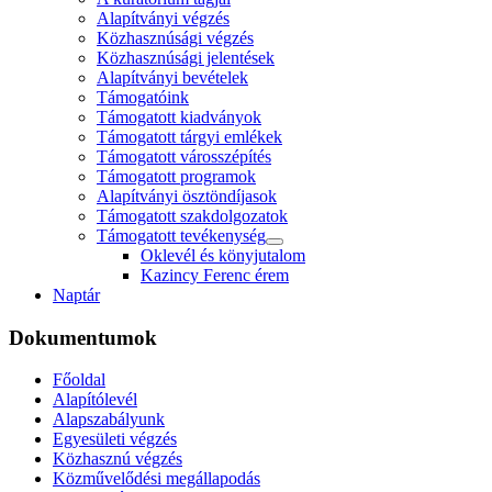
Alapítványi végzés
Közhasznúsági végzés
Közhasznúsági jelentések
Alapítványi bevételek
Támogatóink
Támogatott kiadványok
Támogatott tárgyi emlékek
Támogatott városszépítés
Támogatott programok
Alapítványi ösztöndíjasok
Támogatott szakdolgozatok
Támogatott tevékenység
Oklevél és könyjutalom
Kazincy Ferenc érem
Naptár
Dokumentumok
Főoldal
Alapítólevél
Alapszabályunk
Egyesületi végzés
Közhasznú végzés
Közművelődési megállapodás