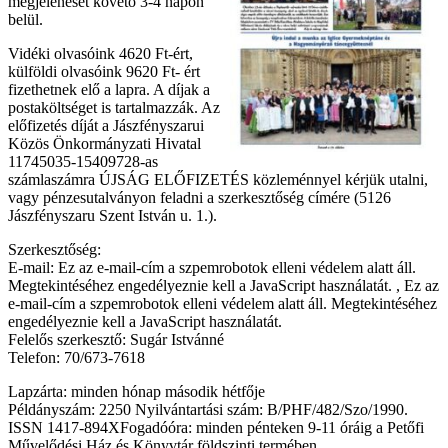
megjelenését követő 3-4 napon
belül.
Vidéki olvasóink 4620 Ft-ért,
külföldi olvasóink 9620 Ft- ért
fizethetnek elő a lapra. A díjak a
postaköltséget is tartalmazzák. Az
előfizetés díját a Jászfényszarui
Közös Önkormányzati Hivatal
11745035-15409728-as
számlaszámra ÚJSÁG ELŐFIZETÉS közleménnyel kérjük utalni,
vagy pénzesutalványon feladni a szerkesztőség címére (5126
Jászfényszaru Szent István u. 1.).
Szerkesztőség:
E-mail:
Ez az e-mail-cím a szpemrobotok elleni védelem alatt áll.
Megtekintéséhez engedélyeznie kell a JavaScript használatát.
,
Ez az
e-mail-cím a szpemrobotok elleni védelem alatt áll. Megtekintéséhez
engedélyeznie kell a JavaScript használatát.
Felelős szerkesztő: Sugár Istvánné
Telefon: 70/673-7618
Lapzárta: minden hónap második hétfője
Példányszám: 2250 Nyilvántartási szám: B/PHF/482/Szo/1990.
ISSN 1417-894XFogadóóra: minden pénteken 9-11 óráig a Petőfi
Művelődési Ház és Könyvtár földszinti termében.