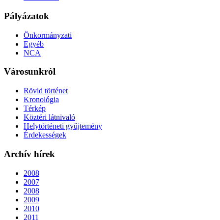
Pályázatok
Önkormányzati
Egyéb
NCA
Városunkról
Rövid történet
Kronológia
Térkép
Köztéri látnivaló
Helytörténeti gyűjtemény
Érdekességek
Archív hírek
2008
2007
2008
2009
2010
2011