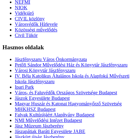
NEFMI
NIOK
Vidékjáró
CIVIL közlöny
Városvédők Hírlevele
Közösségi művelődés
Civil Tükör
Hasznos oldalak
Jászfényszaru Város Önkormányzata
Petőfi Sándor Művelődési Ház és Könyvtár Jászfényszaru
Városi Könyvtár Jászfényszaru
IV. Béla Katolikus Általános Iskola és Alapfokú Művészeti
Iskola Jászfényszaru
Ipari Park
Város- és Faluvédők Országos Szövetsége Budapest
Jászok Egyesülete Budapest
Magyar Huszár és Katonai Hagyományőrző Szövetség
MHKHSZ Budapest
Falvak Kultúrájáért Alapítvány Budapest
NMI Művelődési Intézet Budapest
Jász Múzeum Jászberény
Jászapátiak Baráti Egyesülete JABE
Jászkürt újság Jászberény