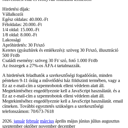
Hirdetési díjak:
Vállalkozói
Egész oldalas: 40.000.-Ft
Féloldalas: 20.000.-Ft
1/4 oldal: 15.000.-Ft
1/8 oldal: 8.000.-Ft
Lakossági
Apróhirdetés: 30 Ft/szó
Keretes (gyászhírek és emlékezés): szöveg 30 Ft/szó, illusztráció
500 Ft/db
Családi esemény: szöveg 30 Ft/ szó, fotó 1.000 Ft/db
Az összegek a 27%-os ÁFA-t tartalmazzák.
A hirdetések feladhatók a szerkesztőségi fogadóórán, minden
pénteken 9-11 óráig a művelődési ház földszinti termében, vagy a
Ez az e-mail-cím a szpemrobotok elleni védelem alatt áll.
Megtekintéséhez engedélyeznie kell a JavaScript használatát.
és a
Ez az e-mail-cím a szpemrobotok elleni védelem alatt áll.
Megtekintéséhez engedélyeznie kell a JavaScript használatát.
email
címeken. További egyeztetés szükséges a szerkesztőségi
telefonszámon: 70/673-7618
2026.
január
február
március
április május június július augusztus
szeptember október november december