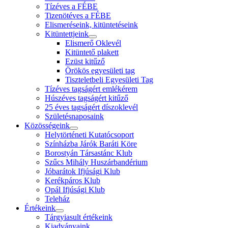
Tízéves a FÉBE
Tizenötéves a FÉBE
Elismeréseink, kitüntetéseink
Kitüntettjeink
Elismerő Oklevél
Kitüntető plakett
Ezüst kitűző
Örökös egyesületi tag
Tiszteletbeli Egyesületi Tag
Tízéves tagságért emlékérem
Húszéves tagságért kitűző
25 éves tagságért díszoklevél
Születésnaposaink
Közösségeink
Helytörténeti Kutatócsoport
Színházba Járók Baráti Köre
Borostyán Társastánc Klub
Szűcs Mihály Huszárbandérium
Jóbarátok Ifjúsági Klub
Kerékpáros Klub
Opál Ifjúsági Klub
Teleház
Értékeink
Tárgyiasult értékeink
Kiadványaink