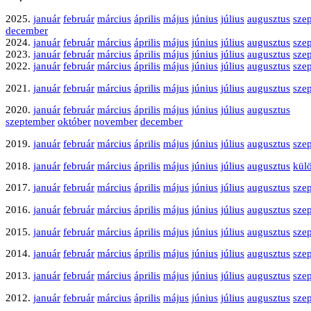
2025.
január
február
március
április
május
június
július
augusztus
sze
december
2024.
január
február
március
április
május
június
július
augusztus
sze
2023.
január
február
március
április
május
június
július
augusztus
sze
2022.
január
február
március
április
május
június
július
augusztus
sze
2021.
január
február
március
április
május
június
július
augusztus
sze
2020.
január
február
március
április
május
június
július
augusztus
szeptember
október
november
december
2019.
január
február
március
április
május
június
július
augusztus
sze
2018.
január
február
március
április
május
június
július
augusztus
kül
2017.
január
február
március
április
május
június
július
augusztus
sze
2016.
január
február
március
április
május
június
július
augusztus
sze
2015.
január
február
március
április
május
június
július
augusztus
sze
2014.
január
február
március
április
május
június
július
augusztus
sze
2013.
január
február
március
április
május
június
július
augusztus
sze
2012.
január
február
március
április
május
június
július
augusztus
sze