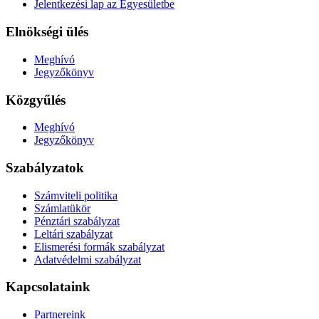
Jelentkezési lap az Egyesületbe
Elnökségi ülés
Meghívó
Jegyzőkönyv
Közgyűlés
Meghívó
Jegyzőkönyv
Szabályzatok
Számviteli politika
Számlatükör
Pénztári szabályzat
Leltári szabályzat
Elismerési formák szabályzat
Adatvédelmi szabályzat
Kapcsolataink
Partnereink