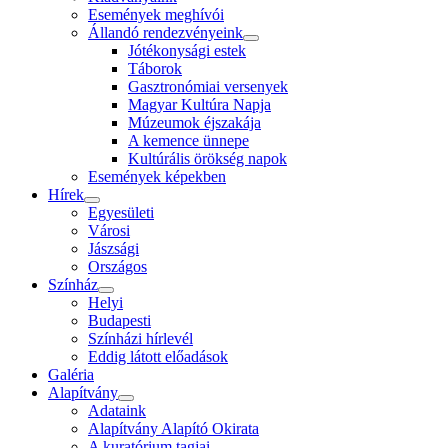
Események meghívói
Állandó rendezvényeink
Jótékonysági estek
Táborok
Gasztronómiai versenyek
Magyar Kultúra Napja
Múzeumok éjszakája
A kemence ünnepe
Kultúrális örökség napok
Események képekben
Hírek
Egyesületi
Városi
Jászsági
Országos
Színház
Helyi
Budapesti
Színházi hírlevél
Eddig látott előadások
Galéria
Alapítvány
Adataink
Alapítvány Alapító Okirata
A kuratórium tagjai