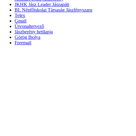
JKHK Jász Leader Jászapáti
BL Népfőiskolai Társaság Jászfényszaru
Telex
Gmail
Útvonaltervező
Jászberény hetilapja
Görög Ibolya
Freemail