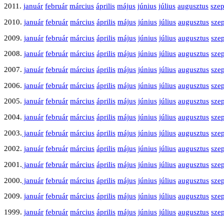
2011.
január
február
március
április
május
június
július
augusztus
sze
2010.
január
február
március
április
május
június
július
augusztus
sze
2009.
január
február
március
április
május
június
július
augusztus
sze
2008.
január
február
március
április
május
június
július
augusztus
sze
2007.
január
február
március
április
május
június
július
augusztus
sze
2006.
január
február
március
április
május
június
július
augusztus
sze
2005.
január
február
március
április
május
június
július
augusztus
sze
2004.
január
február
március
április
május
június
július
augusztus
sze
2003.
január
február
március
április
május
június
július
augusztus
sze
2002.
január
február
március
április
május
június
július
augusztus
sze
2001.
január
február
március
április
május
június
július
augusztus
sze
2000.
január
február
március
április
május
június
július
augusztus
sze
2009.
január
február
március
április
május
június
július
augusztus
sze
1999.
január
február
március
április
május
június
július
augusztus
sze