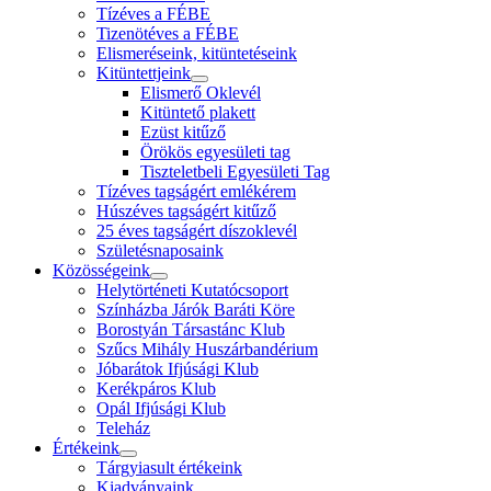
Tízéves a FÉBE
Tizenötéves a FÉBE
Elismeréseink, kitüntetéseink
Kitüntettjeink
Elismerő Oklevél
Kitüntető plakett
Ezüst kitűző
Örökös egyesületi tag
Tiszteletbeli Egyesületi Tag
Tízéves tagságért emlékérem
Húszéves tagságért kitűző
25 éves tagságért díszoklevél
Születésnaposaink
Közösségeink
Helytörténeti Kutatócsoport
Színházba Járók Baráti Köre
Borostyán Társastánc Klub
Szűcs Mihály Huszárbandérium
Jóbarátok Ifjúsági Klub
Kerékpáros Klub
Opál Ifjúsági Klub
Teleház
Értékeink
Tárgyiasult értékeink
Kiadványaink