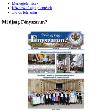
Mérlegjelentések
Közhasznúsági jelentések
1%-os felajánlás
Mi újság Fényszarun?