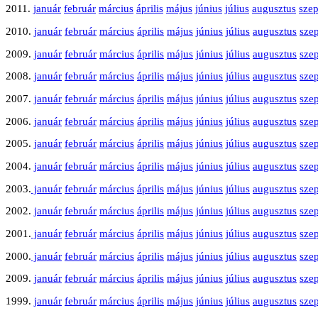
2011.
január
február
március
április
május
június
július
augusztus
sze
2010.
január
február
március
április
május
június
július
augusztus
sze
2009.
január
február
március
április
május
június
július
augusztus
sze
2008.
január
február
március
április
május
június
július
augusztus
sze
2007.
január
február
március
április
május
június
július
augusztus
sze
2006.
január
február
március
április
május
június
július
augusztus
sze
2005.
január
február
március
április
május
június
július
augusztus
sze
2004.
január
február
március
április
május
június
július
augusztus
sze
2003.
január
február
március
április
május
június
július
augusztus
sze
2002.
január
február
március
április
május
június
július
augusztus
sze
2001.
január
február
március
április
május
június
július
augusztus
sze
2000.
január
február
március
április
május
június
július
augusztus
sze
2009.
január
február
március
április
május
június
július
augusztus
sze
1999.
január
február
március
április
május
június
július
augusztus
sze