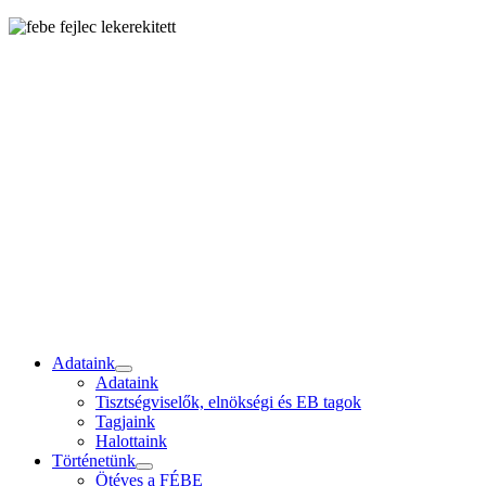
Adataink
Adataink
Tisztségviselők, elnökségi és EB tagok
Tagjaink
Halottaink
Történetünk
Ötéves a FÉBE