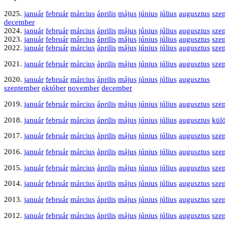
2025.
január
február
március
április
május
június
július
augusztus
sze
december
2024.
január
február
március
április
május
június
július
augusztus
sze
2023.
január
február
március
április
május
június
július
augusztus
sze
2022.
január
február
március
április
május
június
július
augusztus
sze
2021.
január
február
március
április
május
június
július
augusztus
sze
2020.
január
február
március
április
május
június
július
augusztus
szeptember
október
november
december
2019.
január
február
március
április
május
június
július
augusztus
sze
2018.
január
február
március
április
május
június
július
augusztus
kül
2017.
január
február
március
április
május
június
július
augusztus
sze
2016.
január
február
március
április
május
június
július
augusztus
sze
2015.
január
február
március
április
május
június
július
augusztus
sze
2014.
január
február
március
április
május
június
július
augusztus
sze
2013.
január
február
március
április
május
június
július
augusztus
sze
2012.
január
február
március
április
május
június
július
augusztus
sze