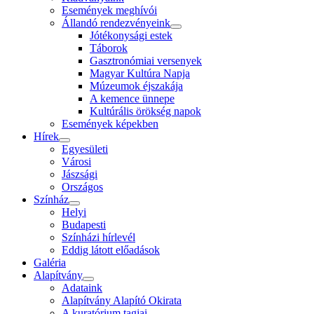
Események meghívói
Állandó rendezvényeink
Jótékonysági estek
Táborok
Gasztronómiai versenyek
Magyar Kultúra Napja
Múzeumok éjszakája
A kemence ünnepe
Kultúrális örökség napok
Események képekben
Hírek
Egyesületi
Városi
Jászsági
Országos
Színház
Helyi
Budapesti
Színházi hírlevél
Eddig látott előadások
Galéria
Alapítvány
Adataink
Alapítvány Alapító Okirata
A kuratórium tagjai