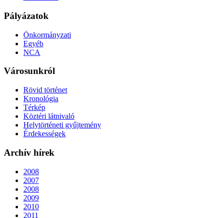
Pályázatok
Önkormányzati
Egyéb
NCA
Városunkról
Rövid történet
Kronológia
Térkép
Köztéri látnivaló
Helytörténeti gyűjtemény
Érdekességek
Archív hírek
2008
2007
2008
2009
2010
2011