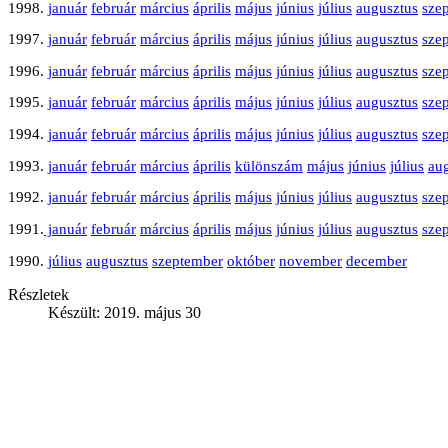
1998.
január
február
március
április
május
június
július
augusztus
sze
1997.
január
február
március
április
május
június
július
augusztus
sze
1996.
január
február
március
április
május
június
július
augusztus
sze
1995.
január
február
március
április
május
június
július
augusztus
sze
1994.
január
február
március
április
május
június
július
augusztus
sze
1993.
január
február
március
április
különszám
május
június
július
au
1992.
január
február
március
április
május
június
július
augusztus
sze
1991.
január
február
március
április
május
június
július
augusztus
sze
1990.
július
augusztus
szeptember
október
november
december
Részletek
Készült: 2019. május 30