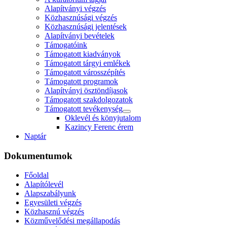
Alapítványi végzés
Közhasznúsági végzés
Közhasznúsági jelentések
Alapítványi bevételek
Támogatóink
Támogatott kiadványok
Támogatott tárgyi emlékek
Támogatott városszépítés
Támogatott programok
Alapítványi ösztöndíjasok
Támogatott szakdolgozatok
Támogatott tevékenység
Oklevél és könyjutalom
Kazincy Ferenc érem
Naptár
Dokumentumok
Főoldal
Alapítólevél
Alapszabályunk
Egyesületi végzés
Közhasznú végzés
Közművelődési megállapodás