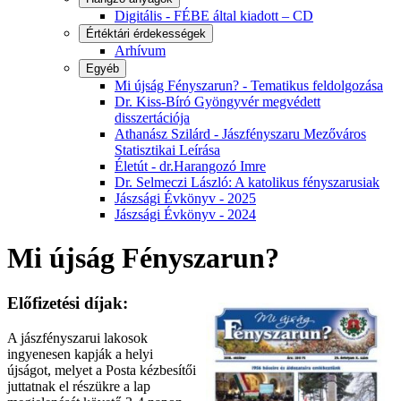
Digitális - FÉBE által kiadott – CD
Értéktári érdekességek
Arhívum
Egyéb
Mi újság Fényszarun? - Tematikus feldolgozása
Dr. Kiss-Bíró Gyöngyvér megvédett
disszertációja
Athanász Szilárd - Jászfényszaru Mezőváros
Statisztikai Leírása
Életút - dr.Harangozó Imre
Dr. Selmeczi László: A katolikus fényszarusiak
Jászsági Évkönyv - 2025
Jászsági Évkönyv - 2024
Mi újság Fényszarun?
Előfizetési díjak:
A jászfényszarui lakosok
ingyenesen kapják a helyi
újságot, melyet a Posta kézbesítői
juttatnak el részükre a lap