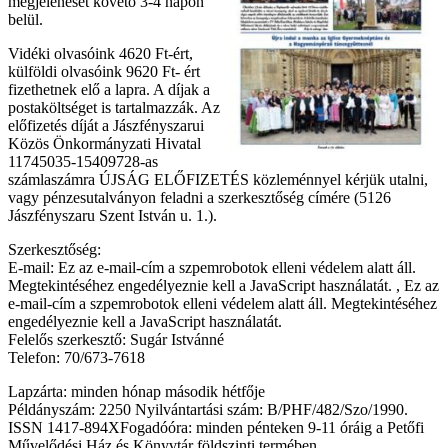
megjelenését követő 3-4 napon
belül.
Vidéki olvasóink 4620 Ft-ért,
külföldi olvasóink 9620 Ft- ért
fizethetnek elő a lapra. A díjak a
postaköltséget is tartalmazzák. Az
előfizetés díját a Jászfényszarui
Közös Önkormányzati Hivatal
11745035-15409728-as
számlaszámra ÚJSÁG ELŐFIZETÉS közleménnyel kérjük utalni,
vagy pénzesutalványon feladni a szerkesztőség címére (5126
Jászfényszaru Szent István u. 1.).
Szerkesztőség:
E-mail:
Ez az e-mail-cím a szpemrobotok elleni védelem alatt áll.
Megtekintéséhez engedélyeznie kell a JavaScript használatát.
,
Ez az
e-mail-cím a szpemrobotok elleni védelem alatt áll. Megtekintéséhez
engedélyeznie kell a JavaScript használatát.
Felelős szerkesztő: Sugár Istvánné
Telefon: 70/673-7618
Lapzárta: minden hónap második hétfője
Példányszám: 2250 Nyilvántartási szám: B/PHF/482/Szo/1990.
ISSN 1417-894XFogadóóra: minden pénteken 9-11 óráig a Petőfi
Művelődési Ház és Könyvtár földszinti termében.