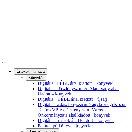
Értékek Tárháza
Könyvtár
Digitális - FÉBE által kiadott – könyvek
Digitális – Jászfényszaruért Alapítvány által
kiadott – könyvek
Digitális – FÉBE által kiadott – újság
Digitális - a Jászfényszarui Nagyközségi Közös
Tanács VB és Jászfényszaru Város
Önkormányzata által kiadott - könyvek
Digitális – mások által kiadott – könyvek
Papíralapú könyvek jegyzéke
Hangzó anyagok