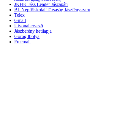
JKHK Jász Leader Jászapáti
BL Népfőiskolai Társaság Jászfényszaru
Telex
Gmail
Útvonaltervező
Jászberény hetilapja
Görög Ibolya
Freemail