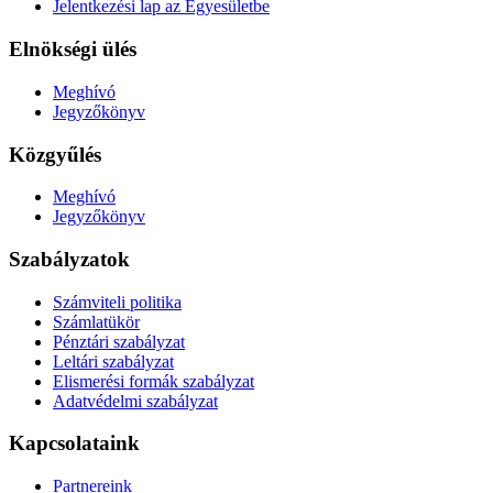
Jelentkezési lap az Egyesületbe
Elnökségi ülés
Meghívó
Jegyzőkönyv
Közgyűlés
Meghívó
Jegyzőkönyv
Szabályzatok
Számviteli politika
Számlatükör
Pénztári szabályzat
Leltári szabályzat
Elismerési formák szabályzat
Adatvédelmi szabályzat
Kapcsolataink
Partnereink