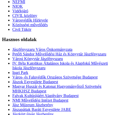
NEFMI
NIOK
Vidékjáró
CIVIL közlöny
Városvédők Hírlevele
Közösségi művelődés
Civil Tükör
Hasznos oldalak
Jászfényszaru Város Önkormányzata
Petőfi Sándor Művelődési Ház és Könyvtár Jászfényszaru
Városi Könyvtár Jászfényszaru
IV. Béla Katolikus Általános Iskola és Alapfokú Művészeti
Iskola Jászfényszaru
Ipari Park
Város- és Faluvédők Országos Szövetsége Budapest
Jászok Egyesülete Budapest
Magyar Huszár és Katonai Hagyományőrző Szövetség
MHKHSZ Budapest
Falvak Kultúrájáért Alapítvány Budapest
NMI Művelődési Intézet Budapest
Jász Múzeum Jászberény
Jászapátiak Baráti Egyesülete JABE
Jászkürt újság Jászberény