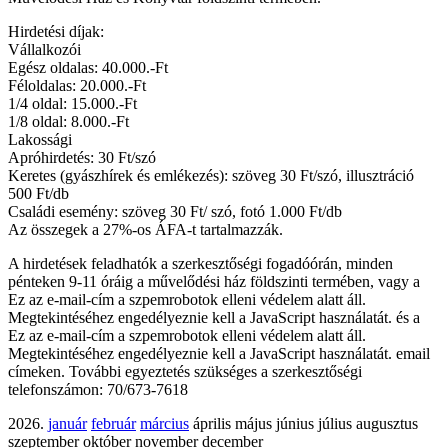
Hirdetési díjak:
Vállalkozói
Egész oldalas: 40.000.-Ft
Féloldalas: 20.000.-Ft
1/4 oldal: 15.000.-Ft
1/8 oldal: 8.000.-Ft
Lakossági
Apróhirdetés: 30 Ft/szó
Keretes (gyászhírek és emlékezés): szöveg 30 Ft/szó, illusztráció
500 Ft/db
Családi esemény: szöveg 30 Ft/ szó, fotó 1.000 Ft/db
Az összegek a 27%-os ÁFA-t tartalmazzák.
A hirdetések feladhatók a szerkesztőségi fogadóórán, minden
pénteken 9-11 óráig a művelődési ház földszinti termében, vagy a
Ez az e-mail-cím a szpemrobotok elleni védelem alatt áll.
Megtekintéséhez engedélyeznie kell a JavaScript használatát.
és a
Ez az e-mail-cím a szpemrobotok elleni védelem alatt áll.
Megtekintéséhez engedélyeznie kell a JavaScript használatát.
email
címeken. További egyeztetés szükséges a szerkesztőségi
telefonszámon: 70/673-7618
2026.
január
február
március
április május június július augusztus
szeptember október november december