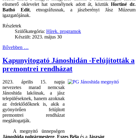
elismerő oklevelet hat személynek adott át, köztük
Hortiné dr.
Bathó Edit
, etnográfusnak, a jászberényi Jász Múzeum
igazgatójának.
Részletek
Szülőkategória:
Hírek. programok
Készült: 2023. május 30
Bővebben …
Kapunyitogató Jánoshidán -Felújították a
premontrei rendházat
2023. április 15. napja
nevezetes marad nemcsak
Jánoshida lakóinak, a jász
településeknek, hanem azoknak
az érdeklődőknek is, akik a
gyönyörűen felújított
premontrei rendházat
meglátogatják.
A megnyitó ünnepségen
Jánoshida polgármestere
,
Eszes Béla
és a
Jászság