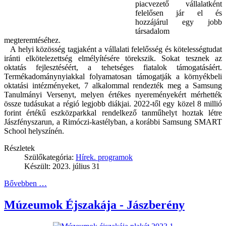
piacvezető vállalatként
felelősen jár el és
hozzájárul egy jobb
társadalom
megteremtéséhez.
A helyi közösség tagjaként a vállalati felelősség és kötelességtudat
iránti elkötelezettség elmélyítésére törekszik. Sokat tesznek az
oktatás fejlesztéséért, a tehetséges fiatalok támogatásáért.
Termékadománynyiakkal folyamatosan támogatják a környékbeli
oktatási intézményeket, 7 alkalommal rendezték meg a Samsung
Tanulmányi Versenyt, melyen értékes nyereményekért mérhették
össze tudásukat a régió legjobb diákjai. 2022-től egy közel 8 millió
forint értékű eszközparkkal rendelkező tanműhelyt hoztak létre
Jászfényszarun, a Rimóczi-kastélyban, a korábbi Samsung SMART
School helyszínén.
Részletek
Szülőkategória:
Hírek. programok
Készült: 2023. július 31
Bővebben …
Múzeumok Éjszakája - Jászberény