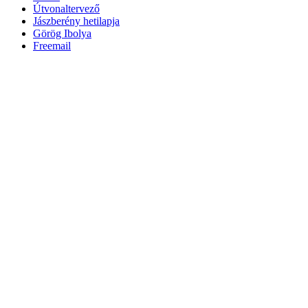
Útvonaltervező
Jászberény hetilapja
Görög Ibolya
Freemail