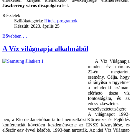
érdekében kifejtett kiemelkedő tevékenysége elismeréseként,
Jászberény város díszpolgára
lett.
Részletek
Szülőkategória:
Hírek. programok
Készült: 2023. április 25
Bővebben …
A Víz világnapja alkalmából
A Víz Világnapja
minden év március
22-én megtartott
esemény. Célja, hogy
ráirányítsa a figyelmet
a mindenki számára
elérhető tiszta víz
fontosságára, és az
édesvízkészletek
veszélyeztetettségére.
A világnapot 1992-
ben, a Rio de Janeiróban tartott nemzetközi Környezet és Fejlődés
konferenciát követően kezdeményezte az ENSZ közgyűlése, és
először egy évvel később, 1993-ban tartották. Az idei Víz Világnap