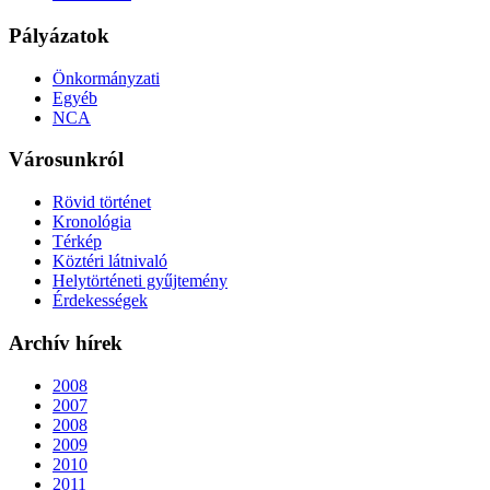
Pályázatok
Önkormányzati
Egyéb
NCA
Városunkról
Rövid történet
Kronológia
Térkép
Köztéri látnivaló
Helytörténeti gyűjtemény
Érdekességek
Archív hírek
2008
2007
2008
2009
2010
2011