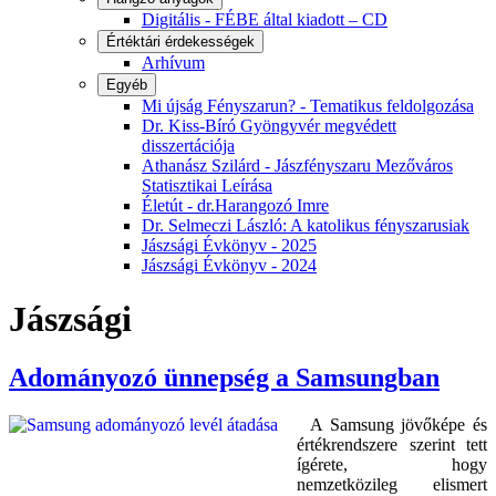
Digitális - FÉBE által kiadott – CD
Értéktári érdekességek
Arhívum
Egyéb
Mi újság Fényszarun? - Tematikus feldolgozása
Dr. Kiss-Bíró Gyöngyvér megvédett
disszertációja
Athanász Szilárd - Jászfényszaru Mezőváros
Statisztikai Leírása
Életút - dr.Harangozó Imre
Dr. Selmeczi László: A katolikus fényszarusiak
Jászsági Évkönyv - 2025
Jászsági Évkönyv - 2024
Jászsági
Adományozó ünnepség a Samsungban
A Samsung jövőképe és
értékrendszere szerint tett
ígérete, hogy
nemzetközileg elismert