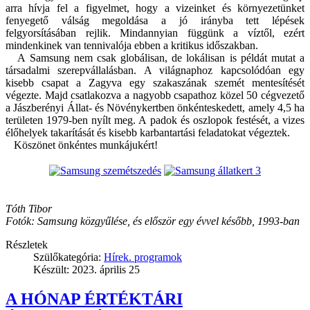
arra hívja fel a figyelmet, hogy a vizeinket és környezetünket
fenyegető válság megoldása a jó irányba tett lépések
felgyorsításában rejlik. Mindannyian függünk a víztől, ezért
mindenkinek van tennivalója ebben a kritikus időszakban.
A Samsung nem csak globálisan, de lokálisan is példát mutat a
társadalmi szerepvállalásban. A világnaphoz kapcsolódóan egy
kisebb csapat a Zagyva egy szakaszának szemét mentesítését
végezte. Majd csatlakozva a nagyobb csapathoz közel 50 cégvezető
a Jászberényi Állat- és Növénykertben önkénteskedett, amely 4,5 ha
területen 1979-ben nyílt meg. A padok és oszlopok festését, a vizes
élőhelyek takarítását és kisebb karbantartási feladatokat végeztek.
Köszönet önkéntes munkájukért!
Tóth Tibor
Fotók: Samsung közgyűlése, és először egy évvel később, 1993-ban
Részletek
Szülőkategória:
Hírek. programok
Készült: 2023. április 25
A HÓNAP ÉRTÉKTÁRI