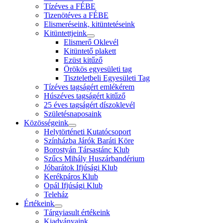
Tízéves a FÉBE
Tizenötéves a FÉBE
Elismeréseink, kitüntetéseink
Kitüntettjeink
Elismerő Oklevél
Kitüntető plakett
Ezüst kitűző
Örökös egyesületi tag
Tiszteletbeli Egyesületi Tag
Tízéves tagságért emlékérem
Húszéves tagságért kitűző
25 éves tagságért díszoklevél
Születésnaposaink
Közösségeink
Helytörténeti Kutatócsoport
Színházba Járók Baráti Köre
Borostyán Társastánc Klub
Szűcs Mihály Huszárbandérium
Jóbarátok Ifjúsági Klub
Kerékpáros Klub
Opál Ifjúsági Klub
Teleház
Értékeink
Tárgyiasult értékeink
Kiadványaink