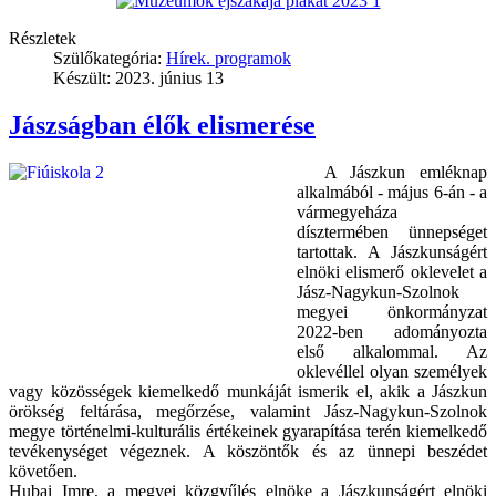
Részletek
Szülőkategória:
Hírek. programok
Készült: 2023. június 13
Jászságban élők elismerése
A Jászkun emléknap
alkalmából - május 6-án - a
vármegyeháza
dísztermében ünnepséget
tartottak. A Jászkunságért
elnöki elismerő oklevelet a
Jász-Nagykun-Szolnok
megyei önkormányzat
2022-ben adományozta
első alkalommal. Az
oklevéllel olyan személyek
vagy közösségek kiemelkedő munkáját ismerik el, akik a Jászkun
örökség feltárása, megőrzése, valamint Jász-Nagykun-Szolnok
megye történelmi-kulturális értékeinek gyarapítása terén kiemelkedő
tevékenységet végeznek. A köszöntők és az ünnepi beszédet
követően.
Hubai Imre, a megyei közgyűlés elnöke a Jászkunságért elnöki