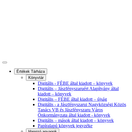
Értékek Tárháza
Könyvtár
Digitális - FÉBE által kiadott – könyvek
Digitális – Jászfényszaruért Alapítvány által
kiadott – könyvek
Digitális – FÉBE által kiadott – újság
Digitális - a Jászfényszarui Nagyközségi Közös
Tanács VB és Jászfényszaru Város
Önkormányzata által kiadott - könyvek
Digitális – mások által kiadott – könyvek
Papíralapú könyvek jegyzéke
Hangzó anyagok