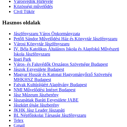
Városvédők Hírlevele
Közösségi művelődés
Civil Tükör
Hasznos oldalak
Jászfényszaru Város Önkormányzata
Petőfi Sándor Művelődési Ház és Könyvtár Jászfényszaru
Városi Könyvtár Jászfényszaru
IV. Béla Katolikus Általános Iskola és Alapfokú Művészeti
Iskola Jászfényszaru
Ipari Park
Város- és Faluvédők Országos Szövetsége Budapest
Jászok Egyesülete Budapest
Magyar Huszár és Katonai Hagyományőrző Szövetség
MHKHSZ Budapest
Falvak Kultúrájáért Alapítvány Budapest
NMI Művelődési Intézet Budapest
Jász Múzeum Jászberény
Jászapátiak Baráti Egyesülete JABE
Jászkürt újság Jászberény
JKHK Jász Leader Jászapáti
BL Népfőiskolai Társaság Jászfényszaru
Telex
Gmail