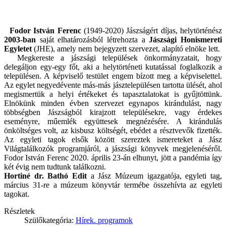
Fodor István Ferenc
(1949-2020) Jászságért díjas, helytörténész
2003-ban
saját elhatározásból létrehozta a
Jászsági Honismereti
Egyletet
(JHE), amely nem bejegyzett szervezet, alapító elnöke lett.
Megkereste a jászsági települések önkormányzatait, hogy
delegáljon egy-egy főt, aki a helytörténeti kutatással foglalkozik a
településen. A képviselő testület engem bízott meg a képviselettel.
Az egylet negyedévente más-más jásztelepülésen tartotta ülését, ahol
megismertük a helyi értékeket és tapasztalatokat is gyűjtöttünk.
Elnökünk minden évben szervezet egynapos kirándulást, nagy
többségben Jászságból kirajzott településekre, vagy érdekes
eseményre, műemlék együttesek megnézésére. A kirándulás
önköltséges volt, az kisbusz költségét, ebédet a résztvevők fizették.
Az egyleti tagok elsők között szereztek ismereteket a Jász
Világtalálkozók programjáról, a jászsági könyvek megjelenéséről.
Fodor István Ferenc 2020. április 23-án elhunyt, jött a pandémia így
két évig nem tudtunk találkozni.
Hortiné dr. Bathó Edit
a Jász Múzeum igazgatója, egyleti tag,
március 31-re a múzeum könyvtár termébe összehívta az egyleti
tagokat.
Részletek
Szülőkategória:
Hírek. programok