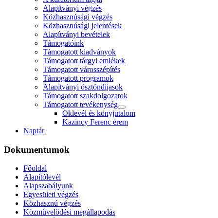
Alapítványi végzés
Közhasznúsági végzés
Közhasznúsági jelentések
Alapítványi bevételek
Támogatóink
Támogatott kiadványok
Támogatott tárgyi emlékek
Támogatott városszépítés
Támogatott programok
Alapítványi ösztöndíjasok
Támogatott szakdolgozatok
Támogatott tevékenység
Oklevél és könyjutalom
Kazincy Ferenc érem
Naptár
Dokumentumok
Főoldal
Alapítólevél
Alapszabályunk
Egyesületi végzés
Közhasznú végzés
Közművelődési megállapodás