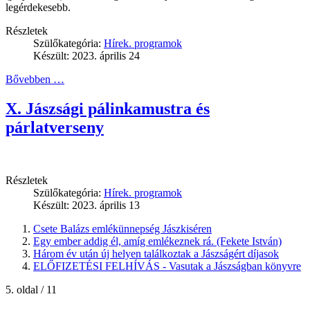
legérdekesebb.
Részletek
Szülőkategória:
Hírek. programok
Készült: 2023. április 24
Bővebben …
X. Jászsági pálinkamustra és
párlatverseny
Részletek
Szülőkategória:
Hírek. programok
Készült: 2023. április 13
Csete Balázs emlékünnepség Jászkiséren
Egy ember addig él, amíg emlékeznek rá. (Fekete István)
Három év után új helyen találkoztak a Jászságért díjasok
ELŐFIZETÉSI FELHÍVÁS - Vasutak a Jászságban könyvre
5. oldal / 11