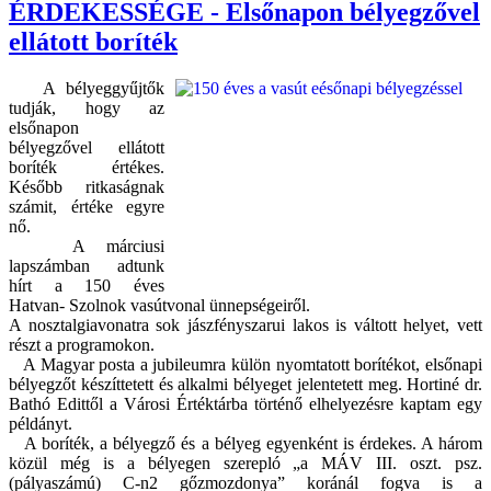
ÉRDEKESSÉGE - Elsőnapon bélyegzővel
ellátott boríték
A bélyeggyűjtők
tudják, hogy az
elsőnapon
bélyegzővel ellátott
boríték értékes.
Később ritkaságnak
számit, értéke egyre
nő.
A márciusi
lapszámban adtunk
hírt a 150 éves
Hatvan- Szolnok vasútvonal ünnepségeiről.
A nosztalgiavonatra sok jászfényszarui lakos is váltott helyet, vett
részt a programokon.
A Magyar posta a jubileumra külön nyomtatott borítékot, elsőnapi
bélyegzőt készíttetett és alkalmi bélyeget jelentetett meg. Hortiné dr.
Bathó Edittől a Városi Értéktárba történő elhelyezésre kaptam egy
példányt.
A boríték, a bélyegző és a bélyeg egyenként is érdekes. A három
közül még is a bélyegen szerepló „a MÁV III. oszt. psz.
(pályaszámú) C-n2 gőzmozdonya” koránál fogva is a