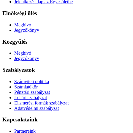
Jelentkezési lap az Egyesületbe
Elnökségi ülés
Meghívó
Jegyzőkönyv
Közgyűlés
Meghívó
Jegyzőkönyv
Szabályzatok
Számviteli politika
Számlatükör
Pénztári szabályzat
Leltári szabályzat
Elismerési formák szabályzat
Adatvédelmi szabályzat
Kapcsolataink
Partnereink