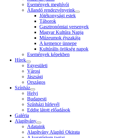
Események meghívói
Állandó rendezvényeink
Jótékonysági estek
Táborok
Gasztronómiai versenyek
Magyar Kultúra Napja
Múzeumok éjszakája
A kemence ünnepe
Kultúrális örökség napok
Események képekben
Hírek
Egyesületi
Városi
Jászsági
Országos
Színház
Helyi
Budapesti
Színházi hírlevél
Eddig látott előadások
Galéria
Alapítvány
Adataink
Alapítvány Alapító Okirata
A kuratórium tagjai