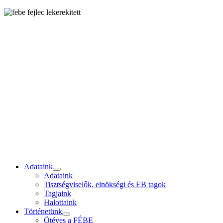
Adataink
Adataink
Tisztségviselők, elnökségi és EB tagok
Tagjaink
Halottaink
Történetünk
Ötéves a FÉBE