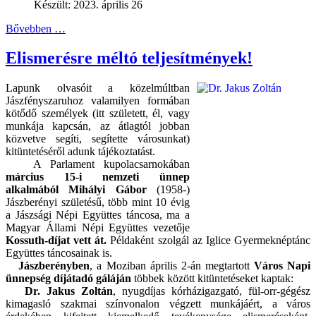
Készült: 2023. április 26
Bővebben …
Elismerésre méltó teljesítmények!
Lapunk olvasóit a közelmúltban
Jászfényszaruhoz valamilyen formában
kötődő személyek (itt született, él, vagy
munkája kapcsán, az átlagtól jobban
közvetve segíti, segítette városunkat)
kitüntetéséről adunk tájékoztatást.
A Parlament kupolacsarnokában
március 15-i nemzeti ünnep
alkalmából
Mihályi Gábor
(1958-)
Jászberényi születésű, több mint 10 évig
a Jászsági Népi Együttes táncosa, ma a
Magyar Állami Népi Együttes vezetője
Kossuth-díjat vett át.
Példaként szolgál az Iglice Gyermeknéptánc
Együttes táncosainak is.
Jászberényben
, a Moziban április 2-án megtartott
Város Napi
ünnepség díjátadó gáláján
többek között kitüntetéseket kaptak:
Dr. Jakus Zoltán
, nyugdíjas kórházigazgató, fül-orr-gégész
kimagasló szakmai színvonalon végzett munkájáért, a város