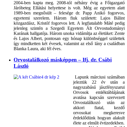
2004-ben kapta meg. 2008-tól néhány évig a Főigazgató
Járóbeteg Ellátási helyettese is volt. Még az egyetem alatt
1989-ben megnősült – felesége dr. Papp Anikó fogorvos,
egyetemi szerelem. Három fiuk született: Lajos Bálint
közgazdász, Kristóf fogorvos lett. A legfiatalabb Máté pedig
jelenleg szintén a Szegedi Egyetem Ált Orvostudományi
Karának hallgatója. Három unoka vidámítja az életüket: Zente
és Lajos Albert, pontosan egy hónap különbséggel születtek
így mindketten két évesek, valamint az első lány a családban
Blanka Laura, aki fél éves.
Orvostalálkozó másképpen – Ifj. dr. Csábi
László
Lapunk márciusi számában
jeleztük 22 év után a
nagyszabású jászfényszarui
Orvosok emléktáblájának
avatása kapcsán szervezett
Orvostalálkozó után az
akkori fiatal, kezdő
orvosokat megkeresve
érdeklődünk hogyan alakult
élete az elmúlt évtizedekben.