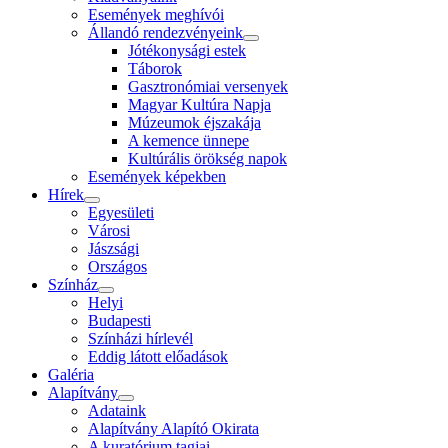
Események meghívói
Állandó rendezvényeink
Jótékonysági estek
Táborok
Gasztronómiai versenyek
Magyar Kultúra Napja
Múzeumok éjszakája
A kemence ünnepe
Kultúrális örökség napok
Események képekben
Hírek
Egyesületi
Városi
Jászsági
Országos
Színház
Helyi
Budapesti
Színházi hírlevél
Eddig látott előadások
Galéria
Alapítvány
Adataink
Alapítvány Alapító Okirata
A kuratórium tagjai