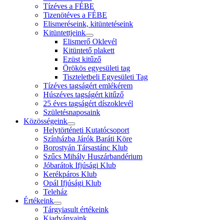
Tízéves a FÉBE
Tizenötéves a FÉBE
Elismeréseink, kitüntetéseink
Kitüntettjeink
Elismerő Oklevél
Kitüntető plakett
Ezüst kitűző
Örökös egyesületi tag
Tiszteletbeli Egyesületi Tag
Tízéves tagságért emlékérem
Húszéves tagságért kitűző
25 éves tagságért díszoklevél
Születésnaposaink
Közösségeink
Helytörténeti Kutatócsoport
Színházba Járók Baráti Köre
Borostyán Társastánc Klub
Szűcs Mihály Huszárbandérium
Jóbarátok Ifjúsági Klub
Kerékpáros Klub
Opál Ifjúsági Klub
Teleház
Értékeink
Tárgyiasult értékeink
Kiadványaink