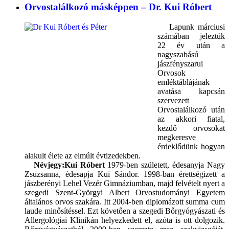
Orvostalálkozó másképpen – Dr. Kui Róbert
Lapunk márciusi
számában jeleztük
22 év után a
nagyszabású
jászfényszarui
Orvosok
emléktáblájának
avatása kapcsán
szervezett
Orvostalálkozó után
az akkori fiatal,
kezdő orvosokat
megkeresve
érdeklődünk hogyan
alakult élete az elmúlt évtizedekben.
Névjegy:
Kui Róbert
1979-ben született, édesanyja Nagy
Zsuzsanna, édesapja Kui Sándor. 1998-ban érettségizett a
jászberényi Lehel Vezér Gimnáziumban, majd felvételt nyert a
szegedi Szent-Györgyi Albert Orvostudományi Egyetem
általános orvos szakára. Itt 2004-ben diplomázott summa cum
laude minősítéssel. Ezt követően a szegedi Bőrgyógyászati és
Allergológiai Klinikán helyezkedett el, azóta is ott dolgozik.