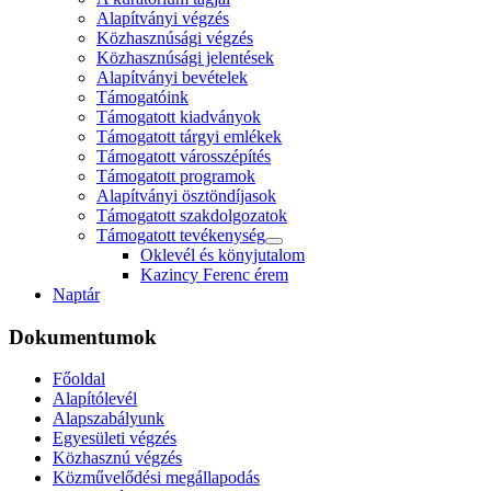
Alapítványi végzés
Közhasznúsági végzés
Közhasznúsági jelentések
Alapítványi bevételek
Támogatóink
Támogatott kiadványok
Támogatott tárgyi emlékek
Támogatott városszépítés
Támogatott programok
Alapítványi ösztöndíjasok
Támogatott szakdolgozatok
Támogatott tevékenység
Oklevél és könyjutalom
Kazincy Ferenc érem
Naptár
Dokumentumok
Főoldal
Alapítólevél
Alapszabályunk
Egyesületi végzés
Közhasznú végzés
Közművelődési megállapodás