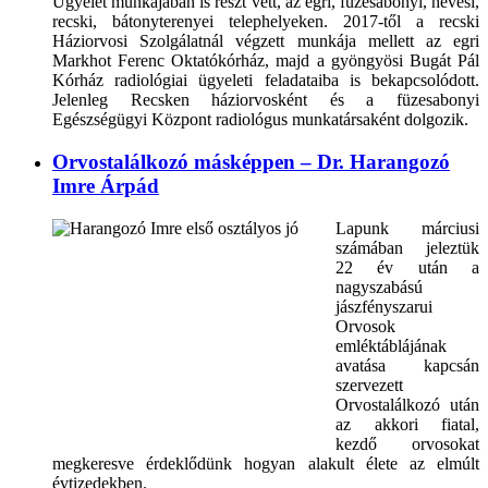
Ügyelet munkájában is részt vett, az egri, füzesabonyi, hevesi,
recski, bátonyterenyei telephelyeken. 2017-től a recski
Háziorvosi Szolgálatnál végzett munkája mellett az egri
Markhot Ferenc Oktatókórház, majd a gyöngyösi Bugát Pál
Kórház radiológiai ügyeleti feladataiba is bekapcsolódott.
Jelenleg Recsken háziorvosként és a füzesabonyi
Egészségügyi Központ radiológus munkatársaként dolgozik.
Orvostalálkozó másképpen – Dr. Harangozó
Imre Árpád
Lapunk márciusi
számában jeleztük
22 év után a
nagyszabású
jászfényszarui
Orvosok
emléktáblájának
avatása kapcsán
szervezett
Orvostalálkozó után
az akkori fiatal,
kezdő orvosokat
megkeresve érdeklődünk hogyan alakult élete az elmúlt
évtizedekben.