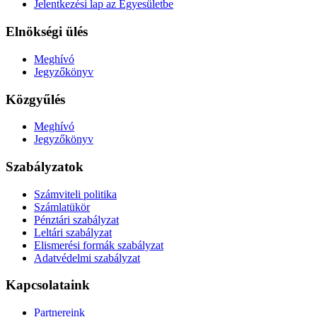
Jelentkezési lap az Egyesületbe
Elnökségi ülés
Meghívó
Jegyzőkönyv
Közgyűlés
Meghívó
Jegyzőkönyv
Szabályzatok
Számviteli politika
Számlatükör
Pénztári szabályzat
Leltári szabályzat
Elismerési formák szabályzat
Adatvédelmi szabályzat
Kapcsolataink
Partnereink