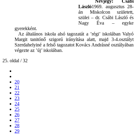
Névjegy: Csábi
László
1969. augusztus 28-
án Miskolcon született,
szülei – dr. Csábi László és
Nagy Éva – egyke
gyerekként.
Az általános iskola alsó tagozatát a ’régi’ iskolában Valyó
Margit tanitónő szigorú irányítása alatt, majd 3-4.osztályt
Szerdahelyiné a felső tagozatot Kovács Andrásné osztályában
végezte az ’új’ iskolában.
25. oldal / 32
20
21
22
23
24
25
26
27
28
29