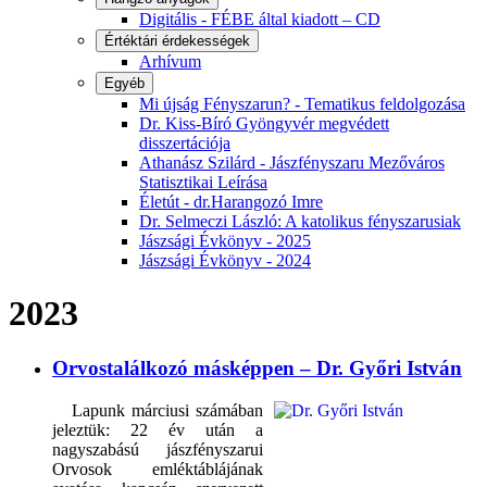
Digitális - FÉBE által kiadott – CD
Értéktári érdekességek
Arhívum
Egyéb
Mi újság Fényszarun? - Tematikus feldolgozása
Dr. Kiss-Bíró Gyöngyvér megvédett
disszertációja
Athanász Szilárd - Jászfényszaru Mezőváros
Statisztikai Leírása
Életút - dr.Harangozó Imre
Dr. Selmeczi László: A katolikus fényszarusiak
Jászsági Évkönyv - 2025
Jászsági Évkönyv - 2024
2023
Orvostalálkozó másképpen – Dr. Győri István
Lapunk márciusi számában
jeleztük: 22 év után a
nagyszabású jászfényszarui
Orvosok emléktáblájának