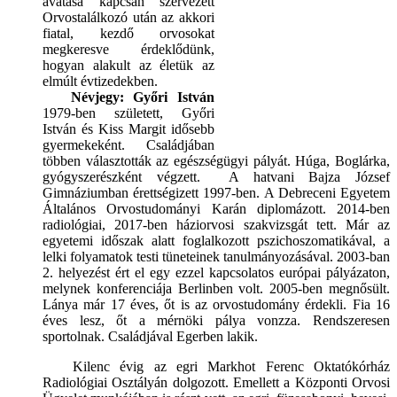
avatása kapcsán szervezett
Orvostalálkozó után az akkori
fiatal, kezdő orvosokat
megkeresve érdeklődünk,
hogyan alakult az életük az
elmúlt évtizedekben.
Névjegy:
Győri István
1979-ben született, Győri
István és Kiss Margit idősebb
gyermekeként. Családjában
többen választották az egészségügyi pályát. Húga, Boglárka,
gyógyszerészként végzett. A hatvani Bajza József
Gimnáziumban érettségizett 1997-ben. A Debreceni Egyetem
Általános Orvostudományi Karán diplomázott. 2014-ben
radiológiai, 2017-ben háziorvosi szakvizsgát tett. Már az
egyetemi időszak alatt foglalkozott pszichoszomatikával, a
lelki folyamatok testi tüneteinek tanulmányozásával. 2003-ban
2. helyezést ért el egy ezzel kapcsolatos európai pályázaton,
melynek konferenciája Berlinben volt. 2005-ben megnősült.
Lánya már 17 éves, őt is az orvostudomány érdekli. Fia 16
éves lesz, őt a mérnöki pálya vonzza. Rendszeresen
sportolnak. Családjával Egerben lakik.
Kilenc évig az egri Markhot Ferenc Oktatókórház
Radiológiai Osztályán dolgozott. Emellett a Központi Orvosi