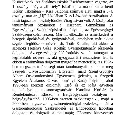
Kisöcsi”-nek. Az általános iskolát Jászfényszarun végezte, az
1. osztályt még a „Kastély” Iskolában a másodikat a benti
„Régi” Iskolában – Kiss Szidónia szárnyai alatt, majd a 3-4.
osztályt már az „Új” Iskolában Kiss Lászlóné osztályában. A
felső tagozatban osztályfőnöke Virág István volt. A középfokú
tanulmányait Szolnokon a Tiszaparti Gimnázium és
Egészségügyi Szakközépiskolába folytatta, az Egészségügyi
Szakközépiskolai részen. Már itt elkezdte az ismerkedést a
betegek ápolásával és gyógyításával, amelyben már akkor
segített legidősebb nővére dr. Tóth Katalin, aki akkor a
szolnoki Hetényi Géza Kórház Gyermekintenzív részlegén
dolgozott. Az egészségügy felé fordulást szintén támogatta a
legfiatalabb nővére is, aki gyógyszertári asszisztens lett és
ebben a szakmában dolgozott nyugdíjba meneteléig. Az 1984-
ben megszerzett érettségi után tanulmányait az akkor még
Szegedi Orvostudományi Egyetem, majd Szent-Györgyi
Albert Orvostudományi Egyetemen (jelenleg a Szegedi
Egyetem Általános Orvostudományi Kara) folytatta, ahol
1990-ban szerzett diplomát. Első és ez idáig egyetlen
munkahelye a mosonmagyaróvári Karolina Kórház és
Rendelőintézet. Először a Belgyógyászati osztályon –
belgyógyászatból 1995-ben szerzett szakvizsgát - , majd a
2000-ben megszerzett gasztroenterológiai szakvizsga után a
Gastroenterologiai Szakrendelés és Endoscopos laborban
dolgozott és dolgozik a mai napig. Főorvosi kinevezését