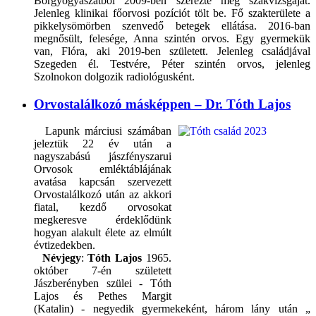
Bőrgyógyászatból 2009-ben szerezte meg szakvizsgáját.
Jelenleg klinikai főorvosi pozíciót tölt be. Fő szakterülete a
pikkelysömörben szenvedő betegek ellátása. 2016-ban
megnősült, felesége, Anna szintén orvos. Egy gyermekük
van, Flóra, aki 2019-ben született. Jelenleg családjával
Szegeden él. Testvére, Péter szintén orvos, jelenleg
Szolnokon dolgozik radiológusként.
Orvostalálkozó másképpen – Dr. Tóth Lajos
Lapunk márciusi számában
jeleztük 22 év után a
nagyszabású jászfényszarui
Orvosok emléktáblájának
avatása kapcsán szervezett
Orvostalálkozó után az akkori
fiatal, kezdő orvosokat
megkeresve érdeklődünk
hogyan alakult élete az elmúlt
évtizedekben.
Névjegy
:
Tóth Lajos
1965.
október 7-én született
Jászberényben szülei - Tóth
Lajos és Pethes Margit
(Katalin) - negyedik gyermekeként, három lány után „