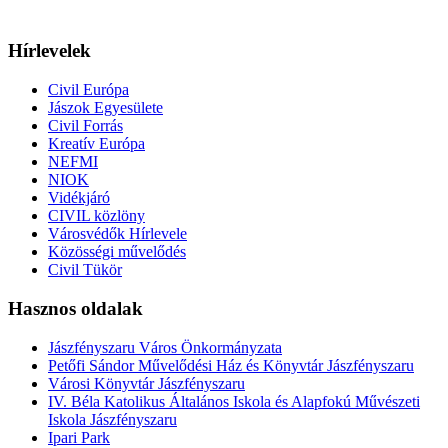
Hírlevelek
Civil Európa
Jászok Egyesülete
Civil Forrás
Kreatív Európa
NEFMI
NIOK
Vidékjáró
CIVIL közlöny
Városvédők Hírlevele
Közösségi művelődés
Civil Tükör
Hasznos oldalak
Jászfényszaru Város Önkormányzata
Petőfi Sándor Művelődési Ház és Könyvtár Jászfényszaru
Városi Könyvtár Jászfényszaru
IV. Béla Katolikus Általános Iskola és Alapfokú Művészeti
Iskola Jászfényszaru
Ipari Park