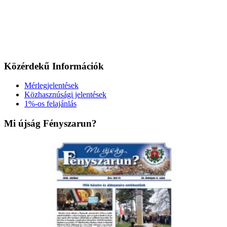
Közérdekű Információk
Mérlegjelentések
Közhasznúsági jelentések
1%-os felajánlás
Mi újság Fényszarun?