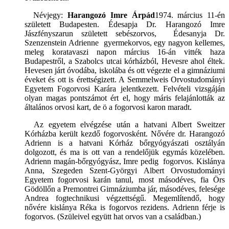
Névjegy:
Harangozó Imre Árpád
1974. március 11-én
született Budapesten. Édesapja Dr. Harangozó Imre
Jászfényszarun született sebészorvos, Édesanyja Dr.
Szenzenstein Adrienne gyermekorvos, egy nagyon kellemes,
meleg koratavaszi napon március 16-án vitték haza
Budapestről, a Szabolcs utcai kórházból, Hevesre ahol éltek.
Hevesen járt óvodába, iskolába és ott végezte el a gimnáziumi
éveket és ott is érettségizett. A Semmelweis Orvostudományi
Egyetem Fogorvosi Karára jelentkezett. Felvételi vizsgáján
olyan magas pontszámot ért el, hogy máris felajánlották az
általános orvosi kart, de ö a fogorvosi karon maradt.
Az egyetem elvégzése után a hatvani Albert Sweitzer
Kórházba került kezdő fogorvosként. Nővére dr. Harangozó
Adrienn is a hatvani Kórház bőrgyógyászati osztályán
dolgozott, és ma is ott van a rendelőjük egymás közelében.
Adrienn magán-bőrgyógyász, Imre pedig fogorvos. Kislánya
Anna, Szegeden Szent-Györgyi Albert Orvostudományi
Egyetem fogorvosi karán tanul, most másodéves, fia Örs
Gödöllőn a Premontrei Gimnáziumba jár, másodéves, felesége
Andrea fogtechnikusi végzettségű. Megemlítendő, hogy
nővére kislánya Réka is fogorvos rezidens. Adrienn férje is
fogorvos. (Szüleivel együtt hat orvos van a családban.)