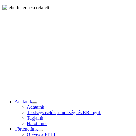
Adataink
Adataink
Tisztségviselők, elnökségi és EB tagok
Tagjaink
Halottaink
Történetünk
Ötéves a FÉBE