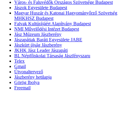
Város- és Faluvédők Országos Szövetsége Budapest
Jászok Egyesülete Budapest
Magyar Huszár és Katonai Hagyományőrző Szövetség
MHKHSZ Budapest
Falvak Kultúrájáért Alapítvány Budapest
NMI Művelődési Intézet Budapest
Jász Múzeum Jászberény
Jászapátiak Baráti Egyesülete JABE
Jászkürt újság Jászberény
JKHK Jász Leader Jászapáti
BL Népfőiskolai Társaság Jászfényszaru
Telex
Gmail
Útvonaltervező
Jászberény hetilapja
Görög Ibolya
Freemail