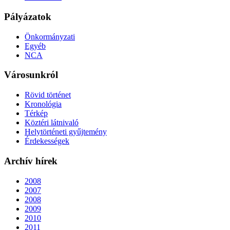
Pályázatok
Önkormányzati
Egyéb
NCA
Városunkról
Rövid történet
Kronológia
Térkép
Köztéri látnivaló
Helytörténeti gyűjtemény
Érdekességek
Archív hírek
2008
2007
2008
2009
2010
2011